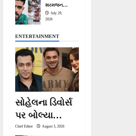
શરમજનક
વધાર્યો
હાર, WTC
July 29,
પોઇન્ટ્સ
2026
ટેબલમાં
સૌથી નીચે
ENTERTAINMENT
પહોંચી ટીમ
સોહેલના ડિવોર્સ
પર બોલ્યા
સલમાન ખાન,
Chief Editor
August 3, 2026