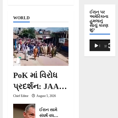
પક્ષ નહીં
અથડાઈ
બનાવીએ,
પ્રેશર ગ્રુપ
ઈરાન પર
અમેરિકાના
તરીકે કામ
WORLD
હુમલાનું
કરીશું’ –
સાચું કારણ
અભિજીત
શું?
દિપકે
Video
00:00
19:53
Player
PoK માં વિરોધ
પ્રદર્શન: JAAC
આંદોલન દબાવવા
Chief Editor
August 5, 2026
ISI એ બનાવી
ઈરાન સામે
સંઘર્ષ વધતાં