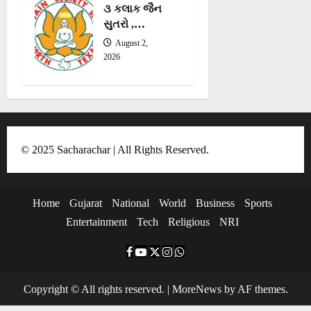
૩ કલાક જૈન
થાણેદાર
સુતરો ,
હાર્યા,
સ્તોત્રો,
ડેવાનાન
August 2,
શ્લોક વગેરે
મેકકિનીની
2026
રજુ
જીત
© 2025 Sacharachar | All Rights Reserved.
Home
Gujarat
National
World
Business
Sports
Entertainment
Tech
Religious
NRI
F
Y
T
I
W
a
o
w
n
h
Copyright © All rights reserved.
|
MoreNews
by AF themes.
c
u
i
s
a
e
t
t
t
t