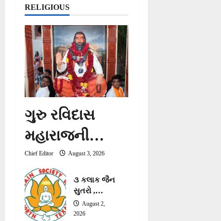
RELIGIOUS
ચોંકાવનારો
ખુલાસો
ગુરુ રવિદાસ
મહારાજની
૬૫૦મી જયંતી
Chief Editor
August 3, 2026
નિમિત્તે કળશ
૩ કલાક જૈન
સુતરો ,
યાત્રાને
સ્તોત્રો,
August 2,
શ્લોક વગેરે
આવકારી
2026