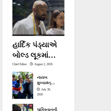
હાર્દિક પંડ્યાએ
બોલ્ડ લૂકમાં
ગર્લફ્રેન્ડ માહિકા
Chief Editor
August 2, 2026
શર્મા સાથે
નાયબ
મુખ્યમંત્રી
તિરુમાલા મંદિરમાં
શ્રી હર્ષ
July 30,
સંઘવીએ
પૂજા અર્ચના કરી
2026
ભારતીય
એથ્લેટ્સનો
પાકિસ્તાનની
ઉત્સાહ