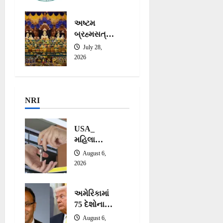
રજુ
અષ્ટમ
બ્રહ્મસત્ર
ની ભવ્ય
July 28,
ઉજવણી –
2026
ડલાસ
ગુરુકુળ
NRI
USA_
મહિલા
ભાડૂતના
August 6,
જાતીય
2026
શોષણના
આક્ષેપ બદલ
અમેરિકામાં
ભારતીય
75 દેશોના
મૂળના
ગ્રીન કાર્ડ
મકાનમાલિક
August 6,