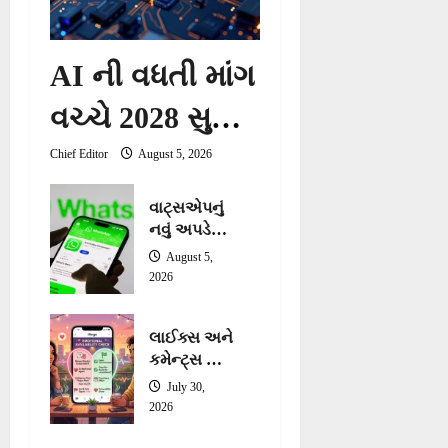
AI ની વધતી માંગ
વચ્ચે 2028 સુધી
ચિપની અછત
Chief Editor
August 5, 2026
સર્જાઈ શકે છે:
વાટ્સએપનું
નવું અપડેટ:
Samsung ની
ગ્રુપ ચેટ્સ
August 5,
માટે 3 નવા
ચેતવણી
2026
ફીચર્સ
લોન્ચ, જાણો
લાઈક્સ અને
તમામ વિગતો
કમેન્ટ્સ ન
મળવા પર
July 30,
બગડે છે Gen
2026
Z નો મૂડ,
સ્ટડીમાં થયો