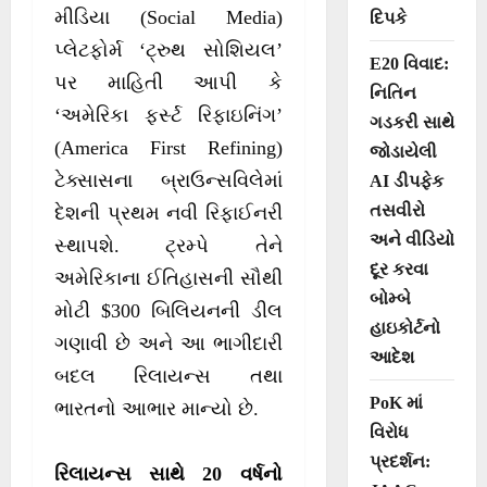
મીડિયા (Social Media)
દિપકે
પ્લેટફોર્મ ‘ટ્રુથ સોશિયલ’
E20 વિવાદ:
પર માહિતી આપી કે
નિતિન
‘અમેરિકા ફર્સ્ટ રિફાઇનિંગ’
ગડકરી સાથે
(America First Refining)
જોડાયેલી
ટેક્સાસના બ્રાઉન્સવિલેમાં
AI ડીપફેક
તસવીરો
દેશની પ્રથમ નવી રિફાઈનરી
અને વીડિયો
સ્થાપશે. ટ્રમ્પે તેને
દૂર કરવા
અમેરિકાના ઈતિહાસની સૌથી
બોમ્બે
મોટી $300 બિલિયનની ડીલ
હાઇકોર્ટનો
ગણાવી છે અને આ ભાગીદારી
આદેશ
બદલ રિલાયન્સ તથા
PoK માં
ભારતનો આભાર માન્યો છે.
વિરોધ
પ્રદર્શન:
રિલાયન્સ સાથે 20 વર્ષનો