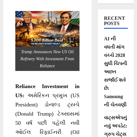
50 વર્ષ બાદ
ટેક્સાસમાં ખુલશે
RECENT
નવી ઓઈલ
POSTS
રિફાઈનરી
AI ની
વધતી માંગ
Trump Announces New US Oil
વચ્ચે 2028
Refinery With Investment From
સુધી ચિપની
Reliance
અછત
સર્જાઈ શકે
Reliance Investment in
છે:
US:
અમેરિકન પ્રમુખ (US
Samsung
President) ડોનાલ્ડ ટ્રમ્પે
ની ચેતવણી
(Donald Trump) ટેક્સાસમાં
વાટ્સએપનું
50 વર્ષ પછી પહેલી નવી
નવું અપડેટ:
ઓઈલ રિફાઈનરી (Oil
ગ્રુપ ચેટ્સ