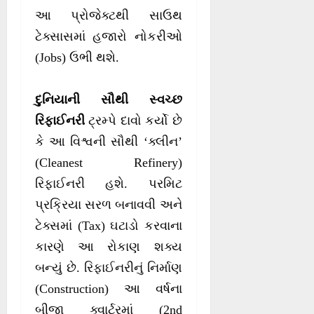
આ પ્રોજેક્ટથી સાઉથ
ટેક્સાસમાં હજારો નોકરીઓ
(Jobs) ઉભી થશે.
દુનિયાની સૌથી સ્વચ્છ
રિફાઈનરી
ટ્રમ્પે દાવો કર્યો છે
કે આ વિશ્વની સૌથી ‘ક્લીન’
(Cleanest Refinery)
રિફાઈનરી હશે. પરમિટ
પ્રક્રિયા સરળ બનાવવી અને
ટેક્સમાં (Tax) ઘટાડો કરવાના
કારણે આ રોકાણ શક્ય
બન્યું છે. રિફાઈનરીનું નિર્માણ
(Construction) આ વર્ષના
બીજા ક્વાર્ટરમાં (2nd