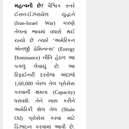
મહત્વની છે?
વૈશ્વિક સ્તરે
ઈરાન-ઈઝરાયેલ યુદ્ધને
(Iran-Israel War) કારણે
તેલના ભાવમાં વધારો થઈ
રહ્યો છે ત્યારે ‘અમેરિકન
એનર્જી ડોમિનન્સ’ (Energy
Dominance) નીતિ હેઠળ આ
પગલું લેવાયું છે. આ
રિફાઈનરી દરરોજ અંદાજે
1,60,000 બેરલ તેલ પ્રોસેસ
કરવાની ક્ષમતા (Capacity)
ધરાવશે. તેને ખાસ કરીને
અમેરિકી શેલ તેલ (Shale
Oil) પ્રોસેસ કરવા માટે
ડિઝાઇન કરવામાં આવી છે.