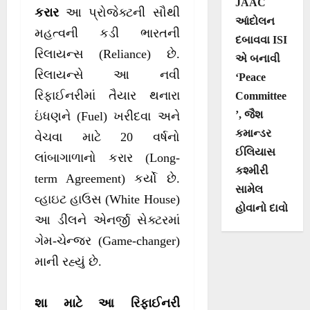
JAAC
કરાર
આ પ્રોજેક્ટની સૌથી
આંદોલન
મહત્વની કડી ભારતની
દબાવવા ISI
રિલાયન્સ (Reliance) છે.
એ બનાવી
રિલાયન્સે આ નવી
‘Peace
રિફાઈનરીમાં તૈયાર થનારા
Committee
’, જૈશ
ઇંધણને (Fuel) ખરીદવા અને
કમાન્ડર
વેચવા માટે 20 વર્ષનો
ઈલિયાસ
લાંબાગાળાનો કરાર (Long-
કશ્મીરી
term Agreement) કર્યો છે.
સામેલ
વ્હાઇટ હાઉસ (White House)
હોવાનો દાવો
આ ડીલને એનર્જી સેક્ટરમાં
ગેમ-ચેન્જર (Game-changer)
માની રહ્યું છે.
શા માટે આ રિફાઈનરી