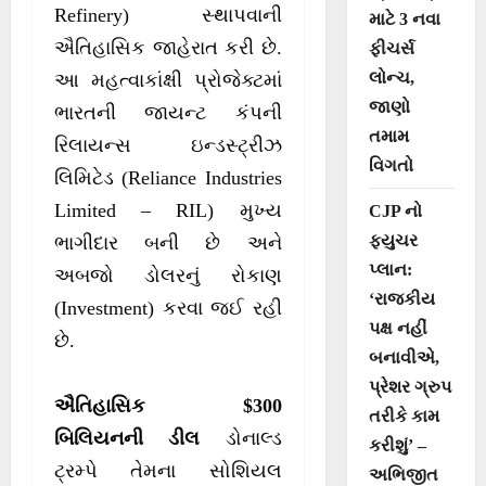
Refinery) સ્થાપવાની
માટે 3 નવા
ઐતિહાસિક જાહેરાત કરી છે.
ફીચર્સ
લોન્ચ,
આ મહત્વાકાંક્ષી પ્રોજેક્ટમાં
જાણો
ભારતની જાયન્ટ કંપની
તમામ
રિલાયન્સ ઇન્ડસ્ટ્રીઝ
વિગતો
લિમિટેડ (Reliance Industries
Limited – RIL) મુખ્ય
CJP નો
ફ્યુચર
ભાગીદાર બની છે અને
પ્લાન:
અબજો ડોલરનું રોકાણ
‘રાજકીય
(Investment) કરવા જઈ રહી
પક્ષ નહીં
છે.
બનાવીએ,
પ્રેશર ગ્રુપ
ઐતિહાસિક $300
તરીકે કામ
બિલિયનની ડીલ
ડોનાલ્ડ
કરીશું’ –
ટ્રમ્પે તેમના સોશિયલ
અભિજીત