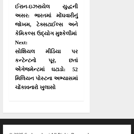
o
ઈરાન-ઇઝરાયેલ યુદ્ધની
s
અસર: ભારતમાં મોંઘવારીનું
જોખમ, ટેક્સટાઈલ્સ અને
t
કેમિકલ્સ ઉદ્યોગ મુશ્કેલીમાં
n
Next:
a
સોશિયલ મીડિયા પર
v
કન્ટેન્ટનો પૂર, છતાં
i
એંગેજમેન્ટમાં ઘટાડો: 52
g
મિલિયન પોસ્ટના અભ્યાસમાં
a
ચોંકાવનારો ખુલાસો
t
i
o
n