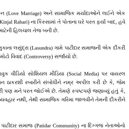
રેમલગ્ન (Love Marriage) અને સામાજિક મર્યાદાઓને લઈને એક
njal Rabari) ના કિસ્સામાં તે પોતાના ઘરે પરત ફર્યા બાદ, હવે
ાટેની હિલચાલ તેજ બની છે.
ાલુકાના લસુંદ્રા (Lasundra) ગામે પાટીદાર સમાજની એક દીકરી
ોટો વિવાદ (Controversy) સર્જાયો છે.
ાવુક વીડિયો સોશિયલ મીડિયા (Social Media) પર વાયરલ
ાન ઠાકરશી રબારીને સંબોધીને નમ્ર અપીલ કરી છે કે, જેમ
ી પણ મને પરત જોઈએ છે. તેમણે સ્પષ્ટપણે જણાવ્યું હતું કે,
યવહાર નથી, તેથી સામાજિક ગરિમા જાળવીને તેમની દીકરીને
માં પાટીદાર સમાજ (Patidar Community) ના દિગ્ગજ નેતાઓનો