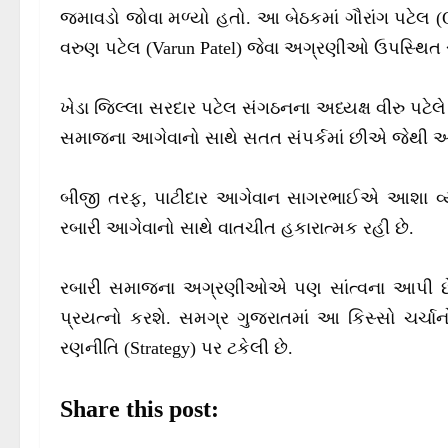
જમાવડો જોવા મળ્યો હતો. આ બેઠકમાં ગૌરાંગ પટેલ (G
વરુણ પટેલ (Varun Patel) જેવા અગ્રણીઓ ઉપસ્થિત ર
ખેડા જિલ્લા સરદાર પટેલ સંગઠનના અધ્યક્ષ વીરુ પટેલે
સમાજના આગેવાનો સાથે સતત સંપર્કમાં છીએ જેથી આ પ્ર
બીજી તરફ, પાટીદાર આગેવાન સાગરભાઈએ આશા વ્યક
રબારી આગેવાનો સાથે વાતચીત હકારાત્મક રહી છે.
રબારી સમાજના અગ્રણીઓએ પણ સાંત્વના આપી છે 
પ્રયત્નો કરશે. સમગ્ર ગુજરાતમાં આ કિસ્સો ચર
રણનીતિ (Strategy) પર ટકેલી છે.
Share this post: