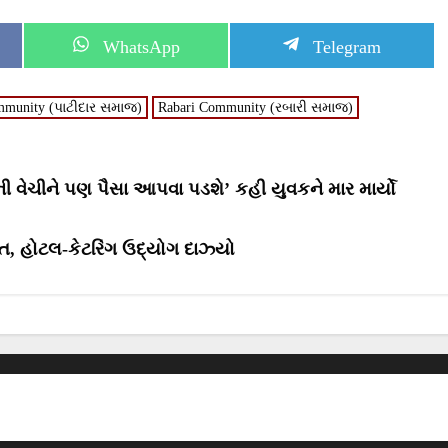
S
S
WhatsApp
Telegram
h
h
a
a
r
r
mmunity (પાટીદાર સમાજ)
Rabari Community (રબારી સમાજ)
e
e
o
o
n
n
 વેચીને પણ પૈસા આપવા પડશે’ કહી યુવકને માર માર્યો
ત, હોટલ-કેટરિંગ ઉદ્યોગ દાઝ્યો