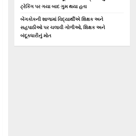
ટ્રેકિંગ પર ગયા બાદ ગુમ થયા હતા
બેંગકોકની શાળામાં વિદ્યાર્થીએ શિક્ષક અને
સહપાઠીઓ પર ચલાવી ગોળીઓ, શિક્ષક અને
બંદૂકધારીનું મોત