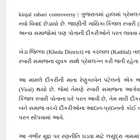
kinjal rabari controversy | ગુજરાતમાં હાલમાં પ્
નવો વિવાદ છેડાયો છે. જાણીતી ગાયિકા કિંજલ રબારી (Ki
અન્ય સમાજોમાં પણ પોતાની દીકરીઓને પરત લાવવા મ
ખેડા જિલ્લા (Kheda District) ના કઠલાલ (Kathlal) ત
રબારી સમાજના યુવક સાથે પ્રેમલગ્ન કરી જતી રહેતા મ
આ મામલે દીકરીની માતા રેણુકાબેન પટેલનો એક ભ
(Viral) થયો છે. જેમાં તેમણે રબારી સમાજના આગેવ
કિંજલ રબારી પોતાના ઘરે પરત આવી છે, તેમ મારી દીકર
બંને સમાજ વચ્ચે દીકરીઓના આદાન-પ્રદાનનો કોઈ વ્
પરત સોંપવામાં આવે.
આ ગંભીર મુદ્દા પર રણનીતિ ઘડવા માટે લસુંદ્રા ગામ