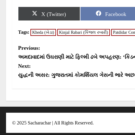
S
S
X (Twitter)
Facebook
h
h
a
a
r
r
Tags:
Kheda (ખેડા)
Kinjal Rabari (કિંજલ રબારી)
Patdidar Co
e
e
o
o
n
n
P
Previous:
o
અમદાવાદમાં ઉઘરાણી માટે ફિલ્મી ઢબે અપહરણ: ‘કિડની
s
Next:
યુદ્ધની અસર: ગુજરાતમાં કોમર્શિયલ ગેસની ભારે અછ
t
n
a
v
i
© 2025 Sacharachar | All Rights Reserved.
g