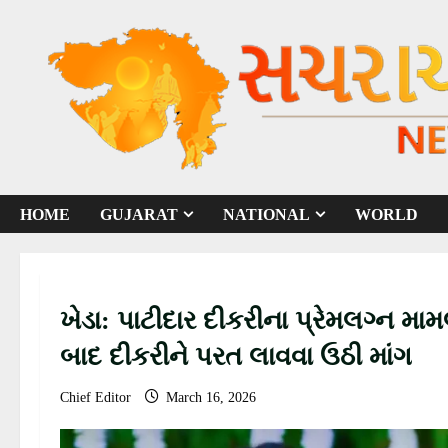
S
k
i
p
t
o
c
o
HOME
GUJARAT
NATIONAL
WORLD
n
t
e
n
ખેડા: પાટીદાર દીકરીના પ્રેમલગ્ન મા
t
બાદ દીકરીને પરત લાવવા ઉઠી માંગ
Chief Editor
March 16, 2026