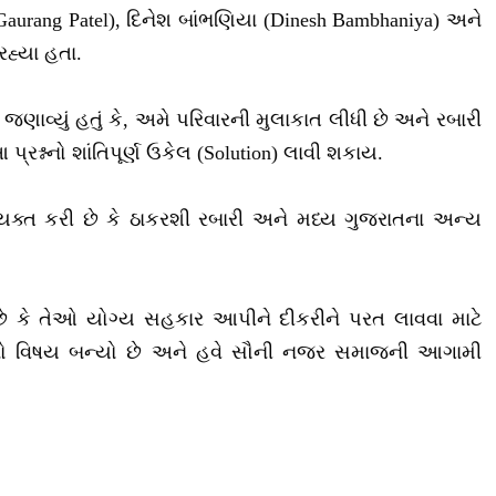
aurang Patel), દિનેશ બાંભણિયા (Dinesh Bambhaniya) અને
હ્યા હતા.
 જણાવ્યું હતું કે, અમે પરિવારની મુલાકાત લીધી છે અને રબારી
શ્નનો શાંતિપૂર્ણ ઉકેલ (Solution) લાવી શકાય.
્ત કરી છે કે ઠાકરશી રબારી અને મધ્ય ગુજરાતના અન્ય
કે તેઓ યોગ્ય સહકાર આપીને દીકરીને પરત લાવવા માટે
્ચાનો વિષય બન્યો છે અને હવે સૌની નજર સમાજની આગામી