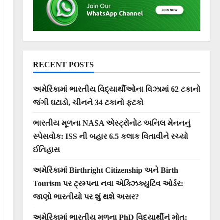
RECENT POSTS
અમેરિકામાં ભારતીય વિદ્યાર્થીઓના વિઝામાં 62 ટકાનો
જંગી ઘટાડો, ચીનને 34 ટકાનો ફટકો
ભારતીય મૂળના NASA એસ્ટ્રોનોટ અનિલ મેનનનું
સ્પેસવોક: ISS ની બહાર 6.5 કલાક વિતાવીને રચ્યો
ઈતિહાસ
અમેરિકામાં Birthright Citizenship અને Birth
Tourism પર ટ્રમ્પના નવા એક્ઝિક્યુટિવ ઓર્ડર:
જાણો ભારતીયો પર શું થશે અસર?
અમેરિકામાં ભારતીય મૂળના PhD વિદ્યાર્થીનું મોત: