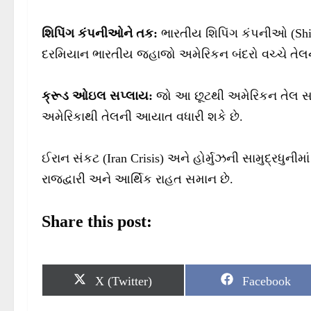
શિપિંગ કંપનીઓને તક:
ભારતીય શિપિંગ કંપનીઓ (Ship
દરમિયાન ભારતીય જહાજો અમેરિકન બંદરો વચ્ચે તેલના પ
ક્રૂડ ઓઇલ સપ્લાય:
જો આ છૂટથી અમેરિકન તેલ સસ્તું
અમેરિકાથી તેલની આયાત વધારી શકે છે.
ઈરાન સંકટ (Iran Crisis) અને હોર્મુઝની સામુદ્રધુનીમ
રાજદ્વારી અને આર્થિક રાહત સમાન છે.
Share this post:
S
S
X (Twitter)
Facebook
h
h
a
a