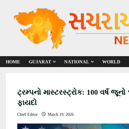
S
k
i
p
t
o
c
o
HOME
GUJARAT
NATIONAL
WORLD
n
t
e
n
ટ્રમ્પનો માસ્ટરસ્ટ્રોક: 100 વર્ષ જૂ
t
ફાયદો
Chief Editor
March 19, 2026