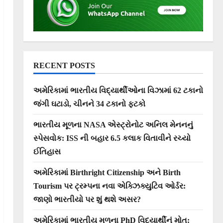
RECENT POSTS
અમેરિકામાં ભારતીય વિદ્યાર્થીઓના વિઝામાં 62 ટકાનો
જંગી ઘટાડો, ચીનને 34 ટકાનો ફટકો
ભારતીય મૂળના NASA એસ્ટ્રોનોટ અનિલ મેનનનું
સ્પેસવોક: ISS ની બહાર 6.5 કલાક વિતાવીને રચ્યો
ઈતિહાસ
અમેરિકામાં Birthright Citizenship અને Birth
Tourism પર ટ્રમ્પના નવા એક્ઝિક્યુટિવ ઓર્ડર:
જાણો ભારતીયો પર શું થશે અસર?
અમેરિકામાં ભારતીય મૂળના PhD વિદ્યાર્થીનું મોત: