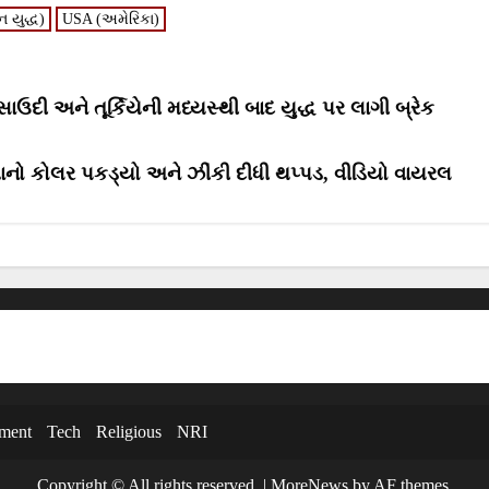
r
r
 યુદ્ધ)
USA (અમેરિકા)
e
e
o
o
n
n
દી અને તૂર્કિયેની મધ્યસ્થી બાદ યુદ્ધ પર લાગી બ્રેક
ાનો કોલર પકડ્યો અને ઝીંકી દીધી થપ્પડ, વીડિયો વાયરલ
nment
Tech
Religious
NRI
Copyright © All rights reserved.
|
MoreNews
by AF themes.