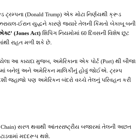
્ડ ટ્રમ્પના (Donald Trump) એક મોટા નિર્ણયથી ક્રૂડ
યલ-ઈરાન યુદ્ધને કારણે જ્યારે તેલની કિંમતો બેકાબૂ બની
ક્ટ’ (Jones Act)
શિપિંગ નિયમોમાં 60 દિવસની વિશેષ છૂટ
ાંથી રાહત મળી શકે છે.
 થયેલા આ કાયદા મુજબ, અમેરિકાના એક પોર્ટ (Port) થી બીજા
ાં બનેલું અને અમેરિકન માલિકીનું હોવું જોઈએ. ટ્રમ્પ
દેશી જહાજો પણ અમેરિકન બંદરો વચ્ચે તેલનું પરિવહન કરી
y Chain) સરળ થવાથી આંતરરાષ્ટ્રીય બજારમાં તેલની અછત
ટાડવામાં મદદરૂપ થશે.