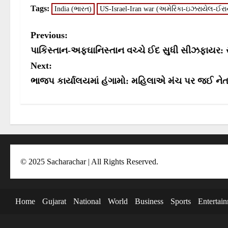
r
r
Tags:
India (ભારત)
US-Israel-Iran war (અમેરિકા-ઇઝરાયેલ-ઈરાન
e
e
o
o
n
n
P
Previous:
o
પાકિસ્તાન-અફઘાનિસ્તાન વચ્ચે ઈદ સુધી સીઝફાયર: સાઉ
s
Next:
ભાજપ કાર્યાલયમાં હંગામો: મહિલાએ મંચ પર જઈ નેત
t
n
a
v
i
© 2025 Sacharachar | All Rights Reserved.
g
a
t
Home
Gujarat
National
World
Business
Sports
Entertai
i