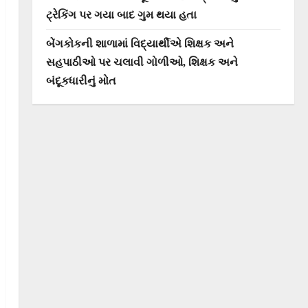
ટ્રેકિંગ પર ગયા બાદ ગુમ થયા હતા
બેંગકોકની શાળામાં વિદ્યાર્થીએ શિક્ષક અને
સહપાઠીઓ પર ચલાવી ગોળીઓ, શિક્ષક અને
બંદૂકધારીનું મોત