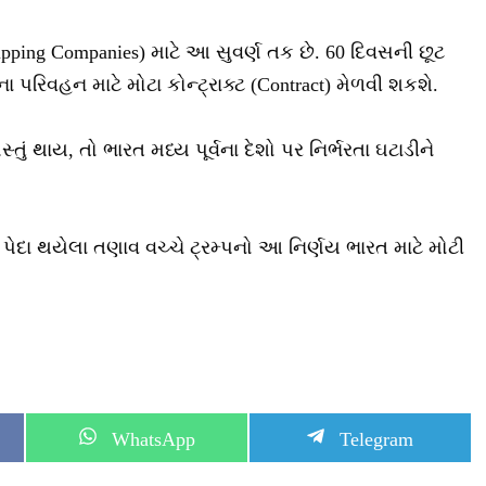
ping Companies) માટે આ સુવર્ણ તક છે. 60 દિવસની છૂટ
રિવહન માટે મોટા કોન્ટ્રાક્ટ (Contract) મેળવી શકશે.
 થાય, તો ભારત મધ્ય પૂર્વના દેશો પર નિર્ભરતા ઘટાડીને
ાં પેદા થયેલા તણાવ વચ્ચે ટ્રમ્પનો આ નિર્ણય ભારત માટે મોટી
S
S
WhatsApp
Telegram
h
h
a
a