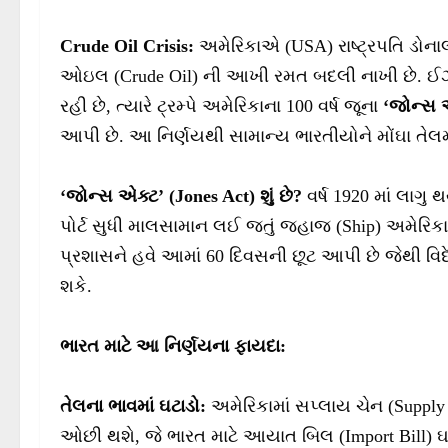
Crude Oil Crisis:
અમેરિકાએ (USA) રાષ્ટ્રપતિ ડોનાલ
ઓઇલ (Crude Oil) ની આખી રમત બદલી નાખી છે. ઈઝરા
રહી છે, ત્યારે ટ્રમ્પે અમેરિકાના 100 વર્ષ જૂના
‘જોન્સ એ
આપી છે. આ નિર્ણયથી સામાન્ય ભારતીયોને મોંઘા તેલમ
‘જોન્સ એક્ટ’ (Jones Act) શું છે?
વર્ષ 1920 માં લાગુ
પોર્ટ સુધી માલસામાન લઈ જતું જહાજ (Ship) અમેરિકામ
પ્રશાસને હવે આમાં 60 દિવસની છૂટ આપી છે જેથી વિ
શકે.
ભારત માટે આ નિર્ણયના ફાયદા:
તેલના ભાવમાં ઘટાડો:
અમેરિકામાં સપ્લાય ચેન (Suppl
ઓછી થશે, જે ભારત માટે આયાત બિલ (Import Bill) ઘ