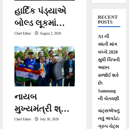
હાર્દિક પંડ્યાએ
RECENT
બોલ્ડ લૂકમાં
POSTS
ગર્લફ્રેન્ડ માહિકા
Chief Editor
August 2, 2026
AI ની
વધતી માંગ
શર્મા સાથે
વચ્ચે 2028
તિરુમાલા મંદિરમાં
સુધી ચિપની
અછત
પૂજા અર્ચના કરી
સર્જાઈ શકે
છે:
Samsung
નાયબ
ની ચેતવણી
મુખ્યમંત્રી શ્રી
વાટ્સએપનું
નવું અપડેટ:
હર્ષ સંઘવીએ
Chief Editor
July 30, 2026
ગ્રુપ ચેટ્સ