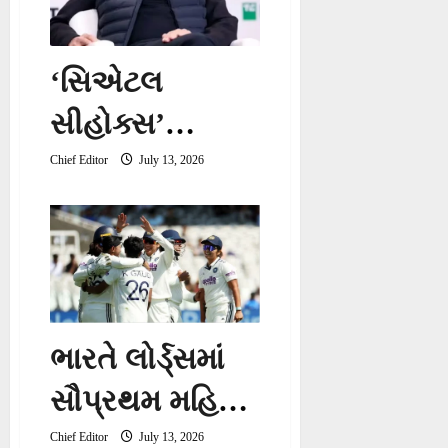
‘સિએટલ
સીહોક્સ’
ખરીદનાર
Chief Editor
July 13, 2026
ભારતીય મૂળના
અબજોપતિ
વિનોદ ખોસલા
ભારતે લોર્ડ્સમાં
સૌપ્રથમ મહિલા
ટેસ્ટ મેચ જીતી
Chief Editor
July 13, 2026