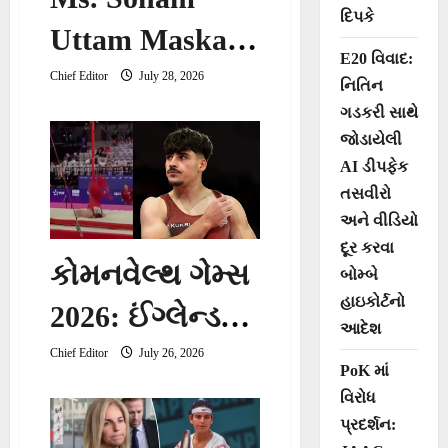
દિપકે
Uttam Maskar
E20 વિવાદ:
એ વર્લ્ડ કપમાં
Chief Editor
July 28, 2026
નિતિન
ગડકરી સાથે
વેસ્ટર્ન રેલ્વેનુ
જોડાયેલી
નામ રોશન કર્યું
AI ડીપફેક
તસવીરો
અને વીડિયો
દૂર કરવા
કોમનવેલ્થ ગેમ્સ
બોમ્બે
હાઇકોર્ટનો
2026: ઈંગ્લેન્ડના
આદેશ
જિમનાસ્ટ
Chief Editor
July 26, 2026
PoK માં
ગેબ્રિયલ લેંગટન
વિરોધ
પ્રદર્શન:
રિંગ્સ પરથી નીચે