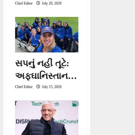
અફવાઓ પર
Chief Editor
July 20, 2026
કેપ્ટન શુભમન
ગિલે તોડ્યું મૌન,
આપ્યું મોટું
નિવેદન
સપનું નહીં તૂટે:
અફઘાનિસ્તાનની
રેફ્યુજી મહિલા
Chief Editor
July 15, 2026
ક્રિકેટરો માટે
ICCનો મોટો
નિર્ણય