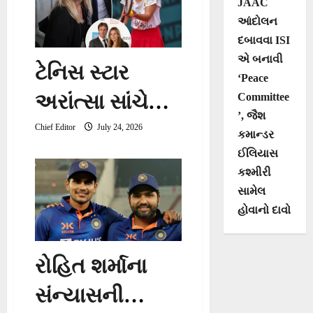
JAAC
પટકાયા, પીઠ
આંદોલન
દબાવવા ISI
અને ગરદનમાં
એ બનાવી
ટેનિસ સ્ટાર
‘Peace
ગંભીર ઈજા
અરાંત્સા સાંચેઝ
Committee
’, જૈશ
વિકારિયોને પૂર્વ
Chief Editor
July 24, 2026
કમાન્ડર
ઈલિયાસ
પતિએ છેતરી,
કશ્મીરી
400 કરોડ
સામેલ
હોવાનો દાવો
ગુમાવ્યા
રોહિત શર્માના
સંન્યાસની