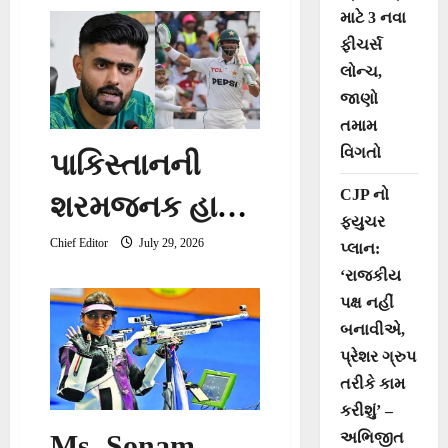
ભારતીય
માટે 3 નવા
ફીચર્સ
એથ્લેટ્સનો
લોન્ચ,
ઉત્સાહ વધાર્યો
જાણો
તમામ
વિગતો
પાકિસ્તાનની
CJP નો
શરમજનક હાર,
ફ્યુચર
WTC પોઇન્ટ્સ
Chief Editor
July 29, 2026
પ્લાન:
‘રાજકીય
ટેબલમાં સૌથી
પક્ષ નહીં
નીચે પહોંચી ટીમ
બનાવીએ,
પ્રેશર ગ્રુપ
તરીકે કામ
કરીશું’ –
અભિજીત
Ms. Sonam