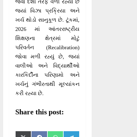
જેવા દેશો તરફ વળી રહ્યા છે
જ્યાં વિઝા પ્રક્રિયા અને
ખર્ચ થોડો સાનુકૂળ છે. ટૂંકમાં,
2026 માં આંતરરાષ્ટ્રીય
શિક્ષણના ક્ષેત્રમાં મોટું
પરિવર્તન (Recalibration)
જોવા મળી રહ્યું છે, જ્યાં
વાલીઓ અને વિદ્યાર્થીઓ
કારકિર્દીના પરિણામો અને
ખર્ચનું ગંભીરતાથી મૂલ્યાંકન
કરી રહ્યા છે.
Share this post: