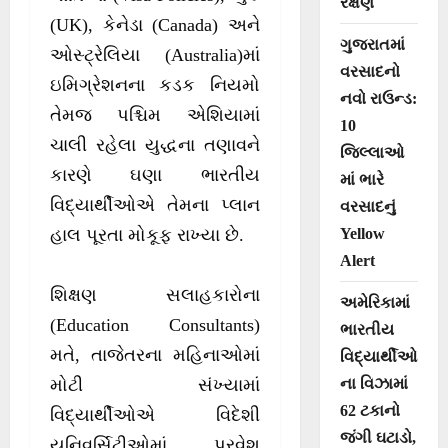
રક્ષણ
(UK), કેનેડા (Canada) અને
ગુજરાતમાં
ઓસ્ટ્રેલિયા (Australia)માં
વરસાદનો
ઇમિગ્રેશનના કડક નિયમો
નવો રાઉન્ડ:
તેમજ પશ્ચિમ એશિયામાં
10
ચાલી રહેલા યુદ્ધના તણાવને
જિલ્લાઓ
કારણે ઘણા ભારતીય
માં ભારે
વિદ્યાર્થીઓએ તેમના પ્લાન
વરસાદનું
Yellow
હાલ પૂરતા મોકૂફ રાખ્યા છે.
Alert
શિક્ષણ સલાહકારોના
અમેરિકામાં
(Education Consultants)
ભારતીય
મતે, તાજેતરના મહિનાઓમાં
વિદ્યાર્થીઓ
ના વિઝામાં
મોટી સંખ્યામાં
62 ટકાનો
વિદ્યાર્થીઓએ વિદેશી
જંગી ઘટાડો,
યુનિવર્સિટીઓમાં પ્રવેશ