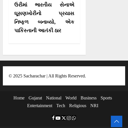
a
ઉરીમાં ભારતીય સેનાએ
v
ઘૂસણખોરીનો પ્રયાસ
i
નિષ્ફળ બનાવ્યો, એક
g
પાકિસ્તાની આતંકી ઠાર
a
t
i
o
n
© 2025 Sacharachar | All Rights Reserved.
Home
Gujarat
National
World
Business
Sports
Entertainment
Tech
Religious
NRI
F
Y
T
I
W
a
o
w
n
h