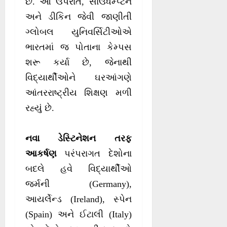
છે. આ ઉપરાંત, સાઉધમ્પ્ટન
અને ડીકિન જેવી જાણીતી
ગ્લોબલ યુનિવર્સિટીઓએ
ભારતમાં જ પોતાના કેમ્પસ
શરૂ કર્યા છે, જેનાથી
વિદ્યાર્થીઓને ઘરઆંગણે
આંતરરાષ્ટ્રીય શિક્ષણ મળી
રહ્યું છે.
નવા ડેસ્ટિનેશન તરફ
આકર્ષણ
પરંપરાગત દેશોના
બદલે હવે વિદ્યાર્થીઓ
જર્મની (Germany),
આયર્લેન્ડ (Ireland), સ્પેન
(Spain) અને ઈટાલી (Italy)