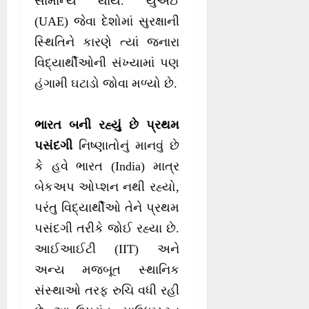
સામાન્ય થાય. યુએઈ
(UAE) જેવા દેશોમાં સુરક્ષાની
સ્થિતિને કારણે ત્યાં જનારા
વિદ્યાર્થીઓની સંખ્યામાં પણ
હંગામી ઘટાડો જોવા મળ્યો છે.
ભારત બની રહ્યું છે પ્રથમ
પસંદગી
નિષ્ણાતોનું માનવું છે
કે હવે ભારત (India) માત્ર
બેકઅપ ઓપ્શન નથી રહ્યો,
પરંતુ વિદ્યાર્થીઓ તેને પ્રથમ
પસંદગી તરીકે જોઈ રહ્યા છે.
આઈઆઈટી (IIT) અને
અન્ય મજબૂત સ્થાનિક
સંસ્થાઓ તરફ રુચિ વધી રહી