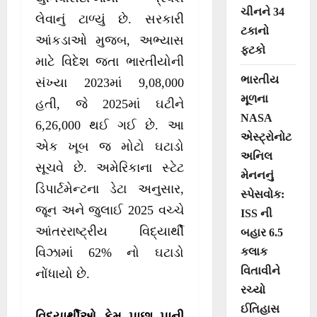
ચીનને 34
લેવાનું ટાળ્યું છે. સરકારી
ટકાનો
આંકડાઓ મુજબ, અભ્યાસ
ફટકો
માટે વિદેશ જતા ભારતીયોની
ભારતીય
સંખ્યા 2023માં 9,08,000
મૂળના
હતી, જે 2025માં ઘટીને
NASA
6,26,000 થઈ ગઈ છે. આ
એસ્ટ્રોનોટ
એક ખૂબ જ મોટો ઘટાડો
અનિલ
સૂચવે છે. અમેરિકાના સ્ટેટ
મેનનનું
ડિપાર્ટમેન્ટના ડેટા અનુસાર,
સ્પેસવોક:
જૂન અને જુલાઈ 2025 વચ્ચે
ISS ની
આંતરરાષ્ટ્રીય વિદ્યાર્થી
બહાર 6.5
કલાક
વિઝામાં 62% નો ઘટાડો
વિતાવીને
નોંધાયો છે.
રચ્યો
ઈતિહાસ
વિદ્યાર્થીઓ કેમ પાછા પાની