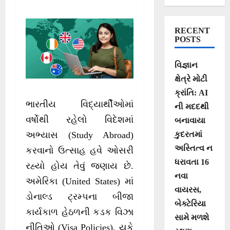
અસ્થિરતાને કારણે
ભારતીય
RECENT
વિદ્યાર્થીઓએ
POSTS
પ્લાન બદલ્યા
વિજ્ઞાન
ક્ષેત્રે મોટી
ક્રાંતિ: AI
ભારતીય વિદ્યાર્થીઓમાં
ની મદદથી
વર્ષોથી રહેલો વિદેશમાં
બનાવાયા
કુદરતમાં
અભ્યાસ (Study Abroad)
અસ્તિત્વ ન
કરવાનો ઉત્સાહ હવે ઓસરી
ધરાવતા 16
રહ્યો હોય તેવું જણાય છે.
નવા
અમેરિકા (United States) માં
વાયરસ,
ડોનાલ્ડ ટ્રમ્પના બીજા
બેક્ટેરિયા
કાર્યકાળ હેઠળની કડક વિઝા
સામે મળશે
નીતિઓ (Visa Policies), યુકે