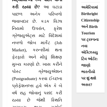
કરી રહ્યા છે?
આ ઘટાડા
અમેરિકામાં
Birthright
પાછળ અનેક પરિબળો
Citizenship
જવાબદાર છે. કડક વિઝા
અને Birth
નિયમો ઉપરાંત, ફ્રેશ
Tourism
ગ્રેજ્યુએટ્સ માટે વિદેશમાં
પર ટ્રમ્પના
નબળો જોબ માર્કેટ (Job
નવા
Market), કરન્સીમાં થતા
એક્ઝિક્યુ
ફેરફારો અને મોંઘું શિક્ષણ
ટિવ ઓર્ડર:
મુખ્ય કારણો છે. ખાસ કરીને
જાણો
પોસ્ટ ગ્રેજ્યુએશન
ભારતીયો
પર શું થશે
(Postgraduate) કરવા ઈચ્છતા
અસર?
પ્રોફેશનલ્સ હવે એક કે બે
વર્ષ રાહ જોવાનું પસંદ કરી
રહ્યા છે જેથી સ્થિતિ