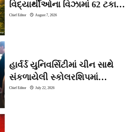
વિદ્યાર્થીઓના વિઝામાં 62 ટકાનો
જંગી ઘટાડો, ચીનને 34 ટકાનો
Chief Editor
August 7, 2026
ફટકો
હાર્વર્ડ યુનિવર્સિટીમાં ચીન સાથે
સંકળાયેલી સ્કોલરશિપમાં
ભેદભાવનો આરોપ, DOJ હરમીત
Chief Editor
July 22, 2026
ઢિલ્લોનની તપાસ