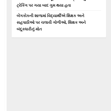
ટ્રેકિંગ પર ગયા બાદ ગુમ થયા હતા
બેંગકોકની શાળામાં વિદ્યાર્થીએ શિક્ષક અને
સહપાઠીઓ પર ચલાવી ગોળીઓ, શિક્ષક અને
બંદૂકધારીનું મોત