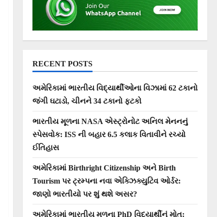
RECENT POSTS
અમેરિકામાં ભારતીય વિદ્યાર્થીઓના વિઝામાં 62 ટકાનો
જંગી ઘટાડો, ચીનને 34 ટકાનો ફટકો
ભારતીય મૂળના NASA એસ્ટ્રોનોટ અનિલ મેનનનું
સ્પેસવોક: ISS ની બહાર 6.5 કલાક વિતાવીને રચ્યો
ઈતિહાસ
અમેરિકામાં Birthright Citizenship અને Birth
Tourism પર ટ્રમ્પના નવા એક્ઝિક્યુટિવ ઓર્ડર:
જાણો ભારતીયો પર શું થશે અસર?
અમેરિકામાં ભારતીય મૂળના PhD વિદ્યાર્થીનું મોત: