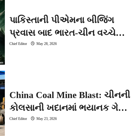
પાકિસ્તાની પીએમના બીજિંગ
પ્રવાસ બાદ ભારત-ચીન વચ્ચે
મોટી બેઠક, LAC અને નદીઓ
Chief Editor
May 28, 2026
પર થઈ ચર્ચા
China Coal Mine Blast: ચીનની
કોલસાની ખદાનમાં ભયાનક ગેસ
બ્લાસ્ટ, 90 મજૂરોના કરુણ મોતથી
Chief Editor
May 23, 2026
અરેરાટી