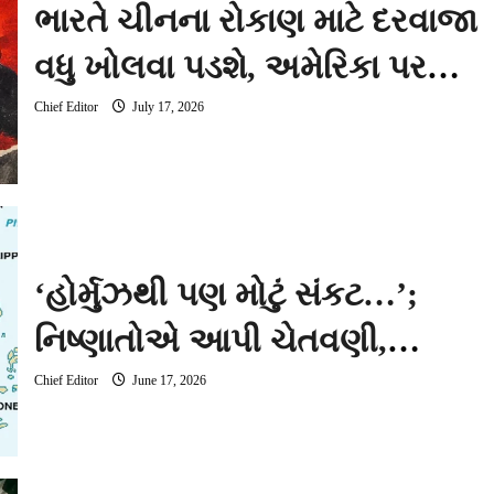
ભારતે ચીનના રોકાણ માટે દરવાજા
વધુ ખોલવા પડશે, અમેરિકા પર
ભરોસો કરવો મુશ્કેલ: પીએમ
Chief Editor
July 17, 2026
સલાહકાર
‘હોર્મુઝથી પણ મોટું સંકટ…’;
નિષ્ણાતોએ આપી ચેતવણી,
તાઈવાન બની શકે છે ભારત માટે
Chief Editor
June 17, 2026
નવો માથાનો દુખાવો!