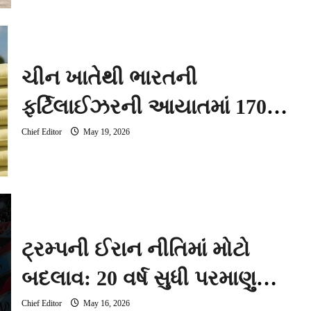
ચીન ખાતેથી ભારતની
ફર્ટિલાઈઝરની આયાતમાં 170
ટકાનો જંગી વધારો: રશિયા પ્રથમ
Chief Editor
May 19, 2026
ક્રમે યથાવત
ટ્રમ્પની ઈરાન નીતિમાં મોટો
બદલાવ: 20 વર્ષ સુધી પરમાણુ
કાર્યક્રમ સ્થગિત રાખવાની શરતે
Chief Editor
May 16, 2026