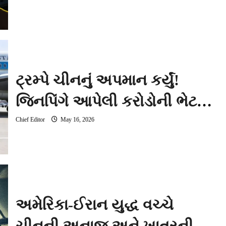
વાટાઘાટો માટે આપી સંમતિ
ટ્રમ્પે ચીનનું અપમાન કર્યું!
જિનપિંગે આપેલી કરોડોની ભેટ
એરપોર્ટ પર ડસ્ટબિનમાં ફેંકી દીધી
Chief Editor
May 16, 2026
અમેરિકા-ઈરાન યુદ્ધ વચ્ચે
ચીનની અનાજ અને ખાતરની