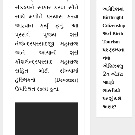
સંકલ્પને સાકાર કરવા સૌને
અમેરિકામાં
સાથે મળીને પ્રયાસ કરવા
Birthright
આહ્વાન કર્યું હતું. આ
Citizenship
અને Birth
પ્રસંગે પૂજ્ય શ્રી
Tourism
તેજેન્દ્રપ્રસાદજી મહારાજ
પર ટ્રમ્પના
અને આચાર્ય શ્રી
નવા
કૌશલેન્દ્રપ્રસાદ મહારાજ
એક્ઝિક્યુ
સહિત મોટી સંખ્યામાં
ટિવ ઓર્ડર:
હરિભક્તો (Devotees)
જાણો
ઉપસ્થિત રહ્યા હતા.
ભારતીયો
પર શું થશે
અસર?