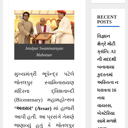
‘અવસર’
મહોત્સવમાં હાજરી
RECENT
આપી
POSTS
વિજ્ઞાન
ક્ષેત્રે મોટી
Jetalpur Swaminarayan
ક્રાંતિ: AI
Mahotsav
ની મદદથી
બનાવાયા
મુખ્યમંત્રી ભૂપેન્દ્ર પટેલે
કુદરતમાં
જેતલપુર સ્વામિનારાયણ
અસ્તિત્વ ન
ધરાવતા 16
મંદિરના દ્વિશતાબ્દી
નવા
(Bicentenary) મહામહોત્સવ
વાયરસ,
‘અવસર’ (Avsar)
માં હાજરી
બેક્ટેરિયા
આપી હતી. આ પ્રસંગે તેમણે
સામે મળશે
જણાવ્યું હતું કે જેતલપુર