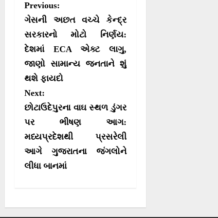
P
Previous:
e
e
e
e
i
b
s
g
o
o
o
o
t
o
A
r
o
ગેસની અછત વચ્ચે કેન્દ્ર
n
n
n
n
t
o
p
a
e
k
p
m
s
સરકારનો મોટો નિર્ણય:
r
દેશમાં ECA એક્ટ લાગુ,
t
)
જાણો સામાન્ય જનતાને શું
n
થશે ફાયદો
a
Next:
v
છોટાઉદેપુરના વાઘ સ્થળ ડુંગર
i
પર ભીષણ આગ:
g
મધ્યપ્રદેશથી પ્રસરેલી
a
આગે ગુજરાતના જંગલોને
t
લીધા બાનમાં
i
o
n