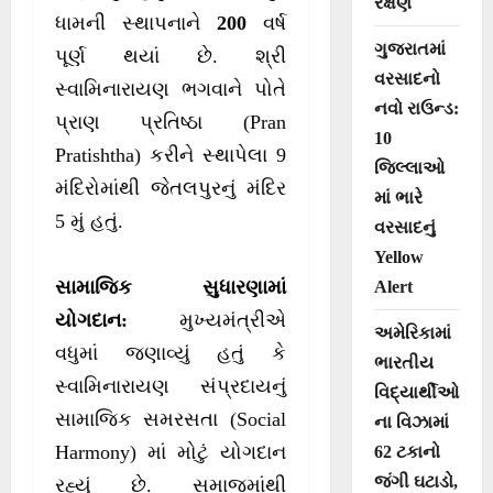
રક્ષણ
ધામની સ્થાપનાને
200
વર્ષ
ગુજરાતમાં
પૂર્ણ થયાં છે. શ્રી
વરસાદનો
સ્વામિનારાયણ ભગવાને પોતે
નવો રાઉન્ડ:
પ્રાણ પ્રતિષ્ઠા (Pran
10
Pratishtha) કરીને સ્થાપેલા 9
જિલ્લાઓ
મંદિરોમાંથી જેતલપુરનું મંદિર
માં ભારે
5 મું હતું.
વરસાદનું
Yellow
સામાજિક સુધારણામાં
Alert
યોગદાન:
મુખ્યમંત્રીએ
અમેરિકામાં
વધુમાં જણાવ્યું હતું કે
ભારતીય
સ્વામિનારાયણ સંપ્રદાયનું
વિદ્યાર્થીઓ
સામાજિક સમરસતા (Social
ના વિઝામાં
Harmony) માં મોટું યોગદાન
62 ટકાનો
જંગી ઘટાડો,
રહ્યું છે. સમાજમાંથી