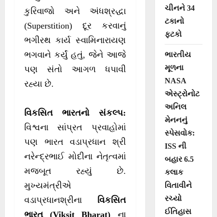
ચીનને 34
કુરિવાજો અને અંધશ્રદ્ધા
ટકાનો
(Superstition) દૂર કરવાનું
ફટકો
ભગીરથ કાર્ય સ્વામિનારાયણ
ભગવાને કર્યું હતું, જેને આજે
ભારતીય
મૂળના
પણ સંતો આગળ ધપાવી
NASA
રહ્યા છે.
એસ્ટ્રોનોટ
અનિલ
વિકસિત ભારતનો સંકલ્પ:
મેનનનું
વિશ્વના સાંપ્રત પ્રવાહોમાં
સ્પેસવોક:
પણ ભારત વડાપ્રધાન શ્રી
ISS ની
નરેન્દ્રભાઈ મોદીના નેતૃત્વમાં
બહાર 6.5
મજબૂત રહ્યું છે.
કલાક
મુખ્યમંત્રીએ
વિતાવીને
રચ્યો
વડાપ્રધાનશ્રીના
વિકસિત
ઈતિહાસ
ભારત (Viksit Bharat)
ના