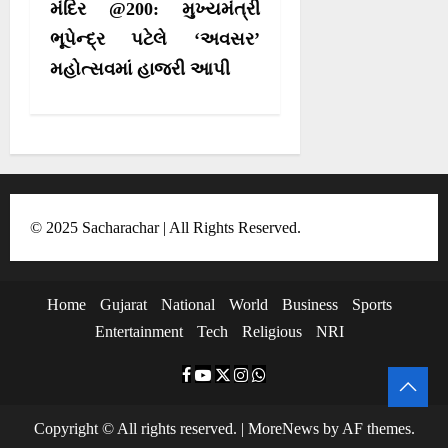
મંદિર @200: મુખ્યમંત્રી
i
ભૂપેન્દ્ર પટેલે ‘અવસર’
g
મહોત્સવમાં હાજરી આપી
a
t
i
o
n
© 2025 Sacharachar | All Rights Reserved.
Home
Gujarat
National
World
Business
Sports
Entertainment
Tech
Religious
NRI
F
Y
T
I
W
a
o
w
n
h
Copyright © All rights reserved.
|
MoreNews
by AF themes.
c
u
i
s
a