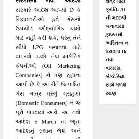
સરકારના નવા આદેશો
ક્ષેત્રે મોટી
ક્રાંતિ: AI
સરકારે આદેશ આપ્યો છે કે
ની મદદથી
રિફાઇનરીઓ હવે ગેસનો
બનાવાયા
ઉપયોગ ઔદ્યોગિક કામો
કુદરતમાં
માટે નહીં કરી શકે, પરંતુ તેને
અસ્તિત્વ ન
સીધો LPG બનાવવા માટે
ધરાવતા 16
વાપરવો પડશે. તેલ માર્કેટિંગ
નવા
કંપનીઓ (Oil Marketing
વાયરસ,
Companies) ને પણ સૂચના
બેક્ટેરિયા
આપી છે કે આ રીતે ઉત્પાદિત
સામે મળશે
રક્ષણ
ગેસ માત્ર ઘરેલું ગ્રાહકો
(Domestic Consumers) ને જ
પૂરો પાડવામાં આવે. આ નવો
આદેશ 5 March ના જૂના
આદેશનું સ્થાન લેશે અને