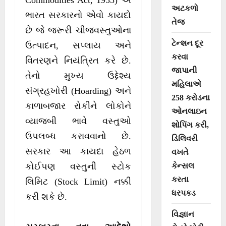
Commodities Act, 1955) એ
અટકળો
ભારત સરકારનો એવો કાયદો
તેજ
છે જે જરૂરી ચીજવસ્તુઓના
ટેન્શન દૂર
ઉત્પાદન, સપ્લાય અને
કરવા
વિતરણને નિયંત્રિત કરે છે.
જાપાની
તેનો મુખ્ય ઉદ્દેશ્ય
મહિલાએ
સંગ્રહખોરી (Hoarding) અને
258 કરોડના
કાળાબજાર રોકીને લોકોને
ઓનલાઇન
વ્યાજબી ભાવે વસ્તુઓ
શોપિંગ કરી,
ઉપલબ્ધ કરાવવાનો છે.
ડિલિવરી
સરકાર આ કાયદા હેઠળ
વખતે
કેન્સલ
કોઈપણ વસ્તુની સ્ટોક
કરતા
લિમિટ (Stock Limit) નક્કી
ધરપકડ
કરી શકે છે.
વિજ્ઞાન