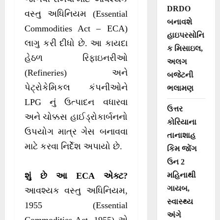
DRDO
વસ્તુ અધિનિયમ (Essential
બનાવશે
Commodities Act – ECA)
હાઇપરસોનિ
લાગુ કરી દીધો છે. આ કાયદા
ક મિસાઇલ,
હેઠળ રિફાઇનરીઓ
અલગ
(Refineries) અને
બજેટની
પેટ્રોકેમિકલ કંપનીઓને
ભલામણ
LPG નું ઉત્પાદન વધારવા
ઉત્તર
અને ચોક્કસ હાઈડ્રોકાર્બનનો
કોરિયાના
ઉપયોગ માત્ર ગેસ બનાવવા
તાનાશાહ
માટે કરવા નિર્દેશ અપાયો છે.
કિમ જોંગ
ઉન 2
મહિનાથી
શું છે આ ECA એક્ટ?
ગાયબ,
આવશ્યક વસ્તુ અધિનિયમ,
સ્વાસ્થ્ય
1955 (Essential
અંગે