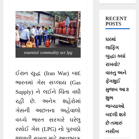
જાણો સામાન્ય
જનતાને શું થશે
RECENT
ફાયદો
POSTS
ઘરમાં
લાફિંગ
essential commodity act lpg
બુદ્ધા ક્યાં
રાખવો?
વાસ્તુ અને
ઈરાન યુદ્ધ (Iran War) બાદ
ફેંગશુઈ
ભારતમાં ગેસ સપ્લાય (Gas
મુજબ આ 8
Supply) ને લઈને ચિંતા વધી
શુભ
રહી છે. અનેક શહેરોમાં
જગ્યાઓ
ગેસની અછતના અહેવાલો
બદલી શકે
વચ્ચે ભારત સરકારે ઘરેલુ
છે તમારું
રસોઈ ગેસ (LPG) નો પુરવઠો
નસીબ
જાળવી રાખવા માટે આવશ્યક