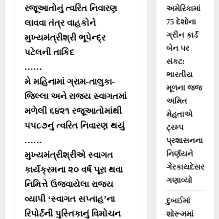
રજૂઆતોનું ત્વરિત નિવારણ
અમેરિકામાં
75 દેશોના
લાવવા તંત્ર વાહકોને
ગ્રીન કાર્ડ
મુખ્યમંત્રીશ્રી ભૂપેન્દ્ર
બેન પર
પટેલની તાકિદ
સંકટ:
……
ભારતીય
મે મહિનામાં ગ્રામ-તાલુકા-
મૂળના જજ
જિલ્લા અને રાજ્ય સ્વાગતમાં
અમિત
મળેલી ૬૪૨૧ રજૂઆતોમાંથી
મેહતાએ
૫૫૮૭નું ત્વરિત નિવારણ થયું
ટ્રમ્પ
……
પ્રશાસનના
નિર્ણયને
મુખ્યમંત્રીશ્રીએ સ્વાગત
ગેરકાયદેસર
કાર્યક્રમના ૨૦ વર્ષ પૂરા થવા
ગણાવ્યો
નિમિત્તે ઉજવાયેલા રાજ્ય
વ્યાપી ‘સ્વાગત સપ્તાહ’ના
દુબઈમાં
રિપોર્ટની પુસ્તિકાનું વિમોચન
શોરૂમમાં