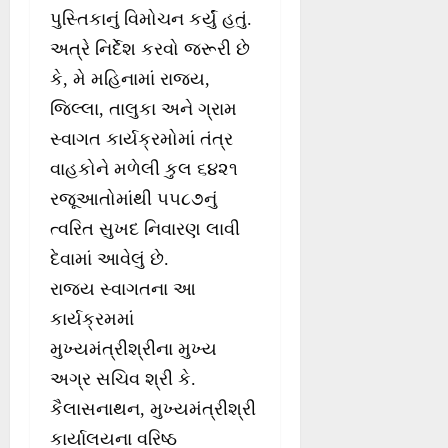
પુસ્તિકાનું વિમોચન કર્યું હતું.
અત્રે નિર્દેશ કરવો જરૂરી છે
કે, મે મહિનામાં રાજ્ય,
જિલ્લા, તાલુકા અને ગ્રામ
સ્વાગત કાર્યક્રમોમાં તંત્ર
વાહકોને મળેલી કુલ ૬૪૨૧
રજૂઆતોમાંથી ૫૫૮૭નું
ત્વરિત સુખદ નિવારણ લાવી
દેવામાં આવેલું છે.
રાજ્ય સ્વાગતના આ
કાર્યક્રમમાં
મુખ્યમંત્રીશ્રીના મુખ્ય
અગ્ર સચિવ શ્રી કે.
કૈલાસનાથન, મુખ્યમંત્રીશ્રી
કાર્યાલયના વરિષ્ઠ