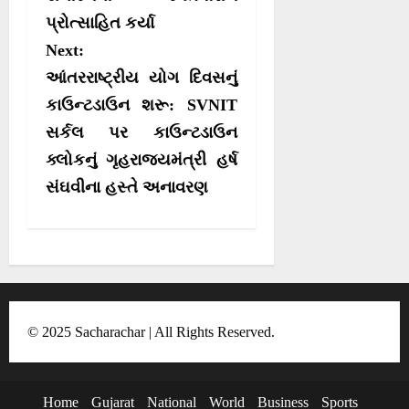
n
પ્રોત્સાહિત કર્યા
a
Next:
v
આંતરરાષ્ટ્રીય યોગ દિવસનું
i
કાઉન્ટડાઉન શરૂ: SVNIT
g
સર્કલ પર કાઉન્ટડાઉન
a
ક્લોકનું ગૃહરાજ્યમંત્રી હર્ષ
t
સંઘવીના હસ્તે અનાવરણ
i
o
n
© 2025 Sacharachar | All Rights Reserved.
Home
Gujarat
National
World
Business
Sports