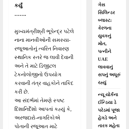
ગેસ
કર્યું
સિલિન્ડર
…….
બ્લાસ્ટ:
કેરળના
મુખ્યમંત્રીશ્રી ભૂપેન્દ્ર પટેલે
યુવકનું
નાના માનવીઓની સમસ્યા-
મોત,
રજૂઆતોનું ત્વરિત નિવારણ
પત્નીને
સ્થાનિક સ્તરે જ લાવી દેવાની
UAE
અને તે માટે ડિજીટલ
લાવવાનું
ટેકનોલોજીનો ઉપયોગ
સપનું અધૂરું
રહ્યું
કરવાની તંત્ર વાહકોને તાકિદ
કરી છે.
ન્યૂ યોર્કના
આ સંદર્ભમાં તેમણે સ્પષ્ટ
ઈન્ડિયા ડે
દિશાનિર્દેશો આપતાં કહ્યું કે,
પરેડમાં પૂજા
અરજદારો-નાગરિકોએ
હેગડે અને
તારક મહેતા
પોતાની રજૂઆત માટે