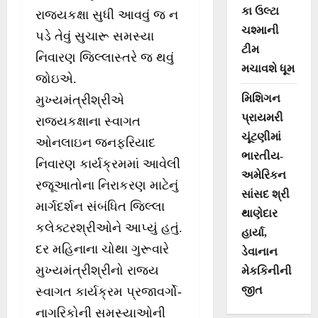
કા ઉલ્ટા
રાજ્યકક્ષા સુધી આવવું જ ન
ચશ્માની
પડે તેવું સુચારૂ સમસ્યા
ટીમ
નિવારણ જિલ્લાસ્તરે જ થવું
મચાવશે ધૂમ
જોઇએ.
મિશિગન
મુખ્યમંત્રીશ્રીએ
પ્રાયમરી
રાજયકક્ષાના સ્વાગત
ચૂંટણીમાં
ઓનલાઇન જનફરિયાદ
ભારતીય-
નિવારણ કાર્યક્રમમાં આવેલી
અમેરિકન
રજૂઆતોના નિરાકરણ માટેનું
સાંસદ શ્રી
માર્ગદર્શન સંબંધિત જિલ્લા
થાણેદાર
કલેક્ટરશ્રીઓને આપ્યું હતું.
હાર્યા,
દર મહિનાના ચોથા ગુરૂવારે
ડેવાનાન
મુખ્યમંત્રીશ્રીનો રાજ્ય
મેકકિનીની
જીત
સ્વાગત કાર્યક્રમ પ્રજાવર્ગો-
નાગરિકોની સમસ્યાઓની