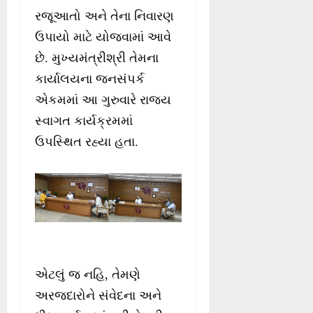
રજૂઆતો અને તેના નિવારણ
ઉપાયો માટે યોજવામાં આવે
છે. મુખ્યમંત્રીશ્રી તેમના
કાર્યાલયના જનસંપર્ક
એકમમાં આ ગુરુવારે રાજ્ય
સ્વાગત કાર્યક્રમમાં
ઉપસ્થિત રહ્યા હતા.
એટલું જ નહિ, તેમણે
અરજદારોને સંવેદના અને