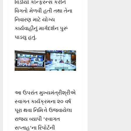
વિડીયો કોન્ફરન્સ કરીને
વિગતો મેળવી હતી તથા તેના
નિવારણ માટે યોગ્ય
કાર્યવાહીનું માર્ગદર્શન પુરૂં
પાડયુ હતું.
આ ઉપરાંત મુખ્યમંત્રીશ્રીએ
સ્વાગત કાર્યક્રમના ૨૦ વર્ષ
પૂરા થવા નિમિત્તે ઉજવાયેલા
રાજ્ય વ્યાપી ‘સ્વાગત
સપ્તાહ’ના રિપોર્ટની