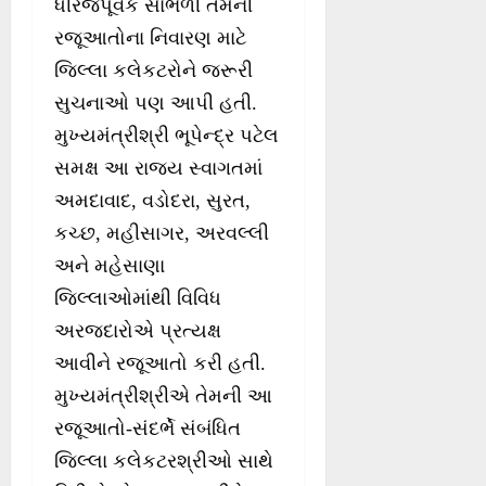
ધીરજપૂર્વક સાંભળી તેમની
રજૂઆતોના નિવારણ માટે
જિલ્લા કલેકટરોને જરૂરી
સુચનાઓ પણ આપી હતી.
મુખ્યમંત્રીશ્રી ભૂપેન્દ્ર પટેલ
સમક્ષ આ રાજ્ય સ્વાગતમાં
અમદાવાદ, વડોદરા, સુરત,
કચ્છ, મહીસાગર, અરવલ્લી
અને મહેસાણા
જિલ્લાઓમાંથી વિવિધ
અરજદારોએ પ્રત્યક્ષ
આવીને રજૂઆતો કરી હતી.
મુખ્યમંત્રીશ્રીએ તેમની આ
રજૂઆતો-સંદર્ભે સંબંધિત
જિલ્લા કલેકટરશ્રીઓ સાથે