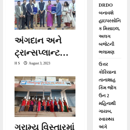
પંચમહાલનાં
રાજ્ય સરકારના
DRDO
બનાવશે
જેપુરા-પાવાગઢથી
એમ.ઓ.યુ.
હાઇપરસોનિ
પ્રારંભ કરાવતાં
ક મિસાઇલ,
અલગ
અંગદાન અને
મુખ્યમંત્રીશ્રી
બજેટની
ટ્રાન્સપ્લાન્ટ
ભલામણ
ક્ષેત્રે ગુજરાતનું
H S
August 3, 2023
ઉત્તર
કોરિયાના
રાષ્ટ્રીય સ્તરે
તાનાશાહ
બહુમાન
કિમ જોંગ
ઉન 2
મહિનાથી
ગાયબ,
સ્વાસ્થ્ય
ગ્રામ્ય વિસ્તારમાં
અંગે