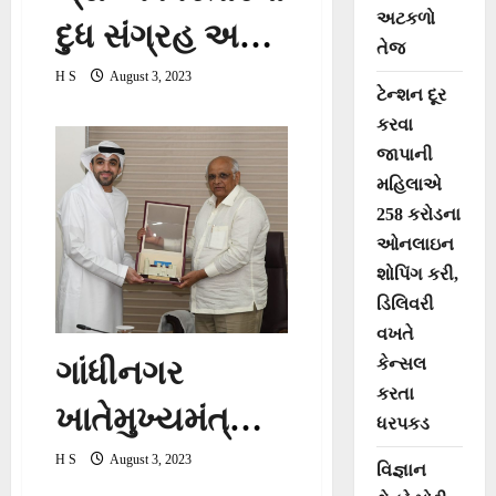
અટકળો
દુધ સંગ્રહ અને
તેજ
જાળવણી માટે
H S
August 3, 2023
ટેન્શન દૂર
ગુજરાતનાં
કરવા
જાપાની
ગામડાઓમાં
મહિલાએ
છેલ્લા 5 વર્ષમાં
258 કરોડના
ઓનલાઇન
500 દૂધઘર બન્યાં
શોપિંગ કરી,
ડિલિવરી
વખતે
કેન્સલ
ગાંધીનગર
કરતા
ખાતેમુખ્યમંત્રી
ધરપકડ
શ્રી ભૂપેન્દ્ર
H S
August 3, 2023
વિજ્ઞાન