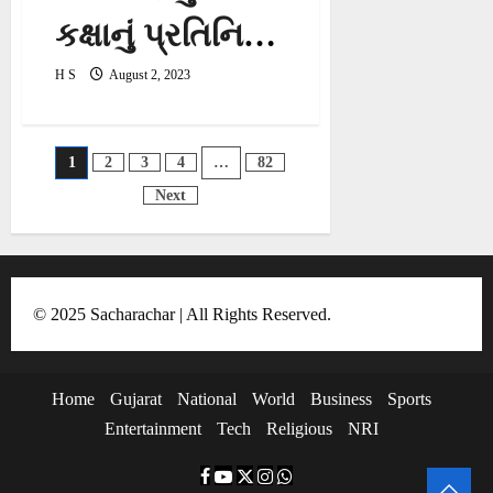
કક્ષાનું પ્રતિનિધિ
મંડળ વિદ્યા
H S
August 2, 2023
સમીક્ષા કેન્દ્રની
Posts
1
2
3
4
…
82
મુલાકાતે
pagination
Next
© 2025 Sacharachar | All Rights Reserved.
Home
Gujarat
National
World
Business
Sports
Entertainment
Tech
Religious
NRI
F
Y
T
I
W