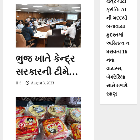
ક્ષેત્રે મોટી
પટેલ સાથે
ક્રાંતિ: AI
યુનિસેફની
ની મદદથી
બનાવાયા
સાઉથ એશિયા
કુદરતમાં
રિજનલ
અસ્તિત્વ ન
ધરાવતા 16
ઓફિસના
ભુજ ખાતે કેન્દ્ર
નવા
રિજનલ ડિરેક્ટર
વાયરસ,
સરકારની ટીમે
બેક્ટેરિયા
શ્રી સંજય
બેઠક યોજીને
H S
August 3, 2023
સામે મળશે
રક્ષણ
વિજેસેકરા અને
બિપરજોય
ડેલીગેશનની
વાવાઝોડાં અંગે
બેઠક
કચ્છ
વહીવટીતંત્રની