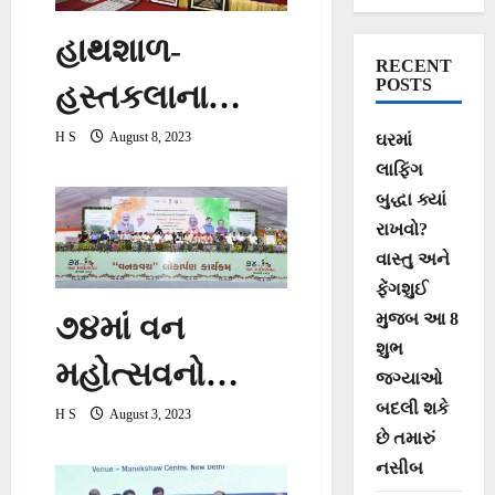
હાથશાળ-
RECENT
POSTS
હસ્તકલાના
કારીગરોને વૈશ્વિક
H S
August 8, 2023
ઘરમાં
લાફિંગ
માર્કેટ મળે તે માટે
બુદ્ધા ક્યાં
બંને
રાખવો?
વાસ્તુ અને
મંત્રીશ્રીઓની
ફેંગશુઈ
મુજબ આ 8
૭૪માં વન
પ્રેરક
શુભ
મહોત્સવનો
ઉપસ્થિતિમાં
જગ્યાઓ
બદલી શકે
આદિજાતિ
ફ્લિપકાર્ટ-
H S
August 3, 2023
છે તમારું
વિસ્તાર
એમેઝોન સાથે
નસીબ