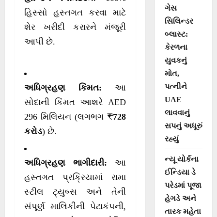
ગેસ
હિસ્સો હસ્તગત કરવા માટે
સિલિન્ડર
શેર ખરીદી કરારને મંજૂરી
બ્લાસ્ટ:
આપી છે.
કેરળના
યુવકનું
મોત,
પત્નીને
અધિગ્રહણ કિંમત:
આ
UAE
સોદાની કિંમત આશરે AED
લાવવાનું
296 મિલિયન (લગભગ
₹728
સપનું અધૂરું
કરોડ
) છે.
રહ્યું
ન્યૂ યોર્કના
અધિગ્રહણ ભાગીદારી:
આ
ઈન્ડિયા ડે
હસ્તગત પ્રક્રિયામાં રામા
પરેડમાં પૂજા
સ્ટીલ ટ્યુબ્સ અને તેની
હેગડે અને
સંપૂર્ણ માલિકીની પેટાકંપની,
તારક મહેતા