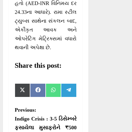
હતો (AED-INR વિનિમય દર
24.33ના આધારે). રામા સ્ટીલ
ટ્યુબ્સ સાથેના સંકલન બાદ,
એકીકૃત આવક અને
ઓપરેટિંગ મેટ્રિક્સમાં વધારો
થવાની અપેક્ષા છે.
Share this post:
S
S
S
S
X
F
W
T
h
h
h
h
(
a
h
e
a
a
a
a
T
c
a
l
r
r
r
r
w
e
t
e
P
Previous:
e
e
e
e
i
b
s
g
o
o
o
o
t
o
A
r
o
Indigo Crisis : 3-5 ડિસેમ્બરે
n
n
n
n
t
o
p
a
e
k
p
m
s
ફસાયેલા મુસાફરોને ₹500