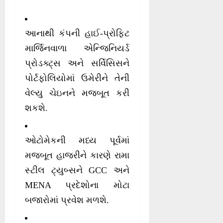
આનાથી કંપની હાઈ-પ્રોફિટ
માર્જિનવાળા એન્જિનિયર્ડ
પ્રોડક્ટ્સ અને સર્વિસિસને
પોર્ટફોલિયોમાં ઉમેરીને તેની
વેલ્યુ ચેઇનને મજબૂત કરી
શકશે.
ઓટોમેકની મધ્ય પૂર્વમાં
મજબૂત હાજરીને કારણે રામા
સ્ટીલ ટ્યુબ્સને GCC અને
MENA પ્રદેશોના મોટા
બજારોમાં પ્રવેશ મળશે.