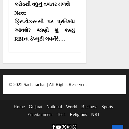
r
કરોડથી વધુનું વળતર મળશે
t
)
Next:
n
ક્રિપ્ટોકરન્સી પર પ્રતિબંધ
a
આવશે? જાણો શું કહ્યું
v
RBIના ડેપ્યુટી ગવર્નરે….
i
g
a
t
i
© 2025 Sacharachar | All Rights Reserved.
o
n
Home
Gujarat
National
World
Business
Sports
Entertainment
Tech
Religious
NRI
F
Y
T
I
W