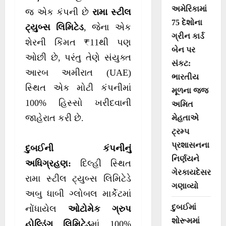
અમેરિકામાં
જ એક કંપની છે
રામા સ્ટીલ
75 દેશોના
ટ્યુબ્સ લિમિટેડ
, જેના એક
ગ્રીન કાર્ડ
શેરની કિંમત ₹11થી પણ
બેન પર
ઓછી છે, પરંતુ તેણે સંયુક્ત
સંકટ:
આરબ અમીરાત (UAE)
ભારતીય
સ્થિત એક મોટી કંપનીમાં
મૂળના જજ
100% હિસ્સો ખરીદવાની
અમિત
જાહેરાત કરી છે.
મેહતાએ
ટ્રમ્પ
પ્રશાસનના
દુબઈની કંપનીનું
નિર્ણયને
અધિગ્રહણ:
દિલ્હી સ્થિત
ગેરકાયદેસર
રામા સ્ટીલ ટ્યુબ્સ લિમિટેડે
ગણાવ્યો
અબુ ધાબી ગ્લોબલ માર્કેટમાં
દુબઈમાં
નોંધાયેલ
ઓટોમેક ગ્રુપ
શોરૂમમાં
હોલ્ડિંગ લિમિટેડ
માં 100%