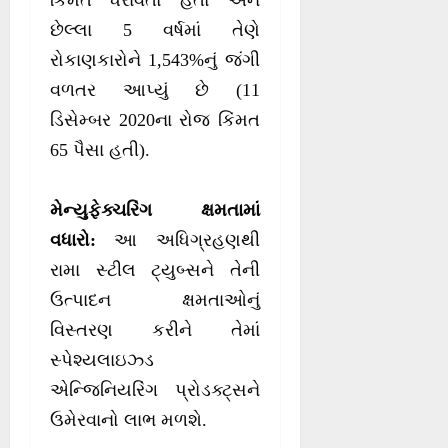
છેલ્લા 5 વર્ષમાં તેણે
રોકાણકારોને 1,543%નું જંગી
વળતર આપ્યું છે (11
ડિસેમ્બર 2020ના રોજ કિંમત
65 પૈસા હતી).
મેન્યુફેક્ચરિંગ ક્ષમતામાં
વધારો:
આ અધિગ્રહણથી
રામા સ્ટીલ ટ્યુબ્સને તેની
ઉત્પાદન ક્ષમતાઓનું
વિસ્તરણ કરીને તેમાં
સ્પેશ્યલાઇઝ્ડ
એન્જિનિયરિંગ પ્રોડક્ટ્સને
ઉમેરવાનો લાભ મળશે.