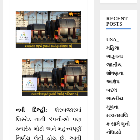
કંપનીનું રૂ.728
કરોડમાં કર્યું
RECENT
અધિગ્રહણ!
POSTS
USA_
મહિલા
ભાડૂતના
જાતીય
શોષણના
આક્ષેપ
બદલ
ભારતીય
મૂળના
નવી દિલ્હી:
શેરબજારમાં
મકાનમાલિ
લિસ્ટેડ નાની કંપનીઓ પણ
ક સામે ગુનો
ક્યારેક મોટો અને મહત્ત્વપૂર્ણ
નોંધાયો
નિર્ણય લેતી હોય છે. આવી