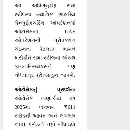
આ અધિગ્રહણ રામા
સ્ટીલના સ્થાનિક ભારતીય
મેન્યુફેક્ચરિંગ ઓપરેશનમાં
ઓટોમેકના UAE
ઓપરેશનની પ્રોડક્શન
ચેઇનના કેટલાક ભાગને
ખસેડીને રામા સ્ટીલના એકલ
ફાઇનાન્સિયલ્સને પણ
નોંધપાત્ર પ્રોત્સાહન આપશે.
ઓટોમેકનું પ્રદર્શન:
ઓટોમેકે નાણાકીય વર્ષ
2025માં લગભગ ₹611
કરોડની આવક અને લગભગ
₹101 કરોડનો નફો નોંધાવ્યો