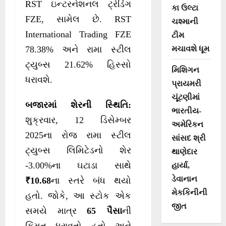
RST ઇન્ટરનેશનલ ટ્રેડિંગ
કા ઉલ્ટા
FZE, સામેલ છે. RST
ચશ્માની
International Trading FZE
ટીમ
78.38% અને રામા સ્ટીલ
મચાવશે ધૂમ
ટ્યુબ્સ 21.62% હિસ્સો
મિશિગન
ધરાવશે.
પ્રાયમરી
ચૂંટણીમાં
બજારમાં શેરની સ્થિતિ:
ભારતીય-
શુક્રવાર, 12 ડિસેમ્બર
અમેરિકન
2025ના રોજ રામા સ્ટીલ
સાંસદ શ્રી
ટ્યુબ્સ લિમિટેડનો શેર
થાણેદાર
-3.00%ના ઘટાડા સાથે
હાર્યા,
ડેવાનાન
₹10.68
ના સ્તરે બંધ થયો
મેકકિનીની
હતો. જોકે, આ સ્ટોક એક
જીત
સમયે માત્ર
65 પૈસા
ની
કિંમત ધરાવતો હતો અને