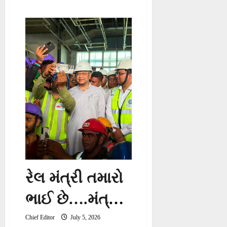
રેલ મંત્રી તમારો
ભાઈ છે….મંત્રી
અશ્વિની વૈષ્ણવ
Chief Editor
July 5, 2026