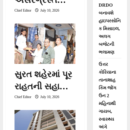
DRDO
માર્કેટની મુલાકાત
Chief Editor
July 10, 2026
બનાવશે
હાઇપરસોનિ
લેતા નાયબ
ક મિસાઇલ,
મુખ્યમંત્રી હર્ષ
અલગ
બજેટની
સંઘવી
ભલામણ
ઉત્તર
સુરત શહેરમાં પૂર
કોરિયાના
તાનાશાહ
રાહતની સહાય
કિમ જોંગ
ઉન 2
માટે તત્કાલ
Chief Editor
July 10, 2026
મહિનાથી
સર્વેની કામગીરી
ગાયબ,
સ્વાસ્થ્ય
અંગે