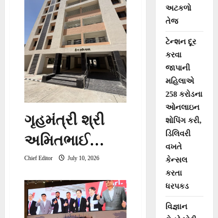
અટકળો
તેજ
ટેન્શન દૂર
કરવા
જાપાની
મહિલાએ
258 કરોડના
ઓનલાઇન
ગૃહમંત્રી શ્રી
શોપિંગ કરી,
ડિલિવરી
અમિતભાઈ
વખતે
શાહના હસ્તે
Chief Editor
July 10, 2026
કેન્સલ
કરતા
અમદાવાદમાં
ધરપકડ
સરકારી
વિજ્ઞાન