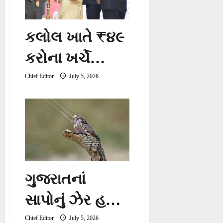
કલોલ ખાતે ₹૪૯
કરોના ખર્ચે
અત્યાધુનિક
Chief Editor
July 5, 2026
ન્યાય અને
એડવોકેટ
સંકુલનું
ભૂમિપૂજન સંપન્ન
ગુજરાતનાં
સાપોનું ઝેર હવે
બનશે ‘સંજીવની
Chief Editor
July 5, 2026