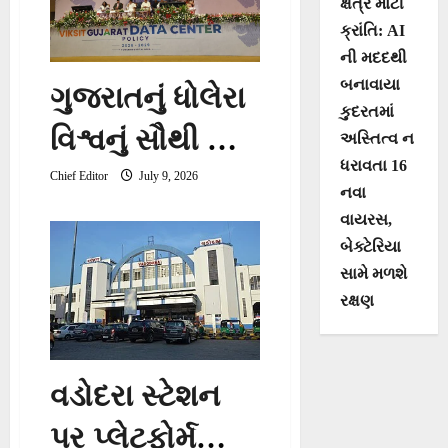
આવાસોનું
ક્ષેત્રે મોટી
ક્રાંતિ: AI
લોકાર્પણ
ની મદદથી
બનાવાયા
ગુજરાતનું ધોલેરા
કુદરતમાં
વિશ્વનું સૌથી મોટું
અસ્તિત્વ ન
ધરાવતા 16
‘ડેટા સેન્ટર સિટી’
Chief Editor
July 9, 2026
નવા
બનશે.
વાયરસ,
બેક્ટેરિયા
સામે મળશે
રક્ષણ
વડોદરા સ્ટેશન
પર પ્લેટફોર્મ