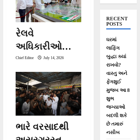
RECENT
POSTS
રેલવે
ઘરમાં
અધિકારીઓ
લાફિંગ
બુદ્ધા ક્યાં
અને હોન્ડા
Chief Editor
July 14, 2026
રાખવો?
મેનેજમેન્ટ વચ્ચે
વાસ્તુ અને
ફેંગશુઈ
ઉચ્ચ સ્તરની
મુજબ આ 8
બેઠક યોજાઈ
શુભ
જગ્યાઓ
બદલી શકે
છે તમારું
ભારે વરસાદથી
નસીબ
અસરગ્રસ્ત