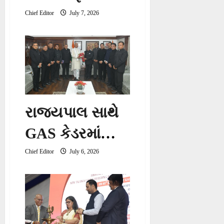
વિસ્તરણના
Chief Editor
July 7, 2026
સિવિલ વર્કને
કારણે કેટલીક
ટ્રેનો પ્રભાવિત
રાજ્યપાલ સાથે
GAS કેડરમાંથી
IASમાં પ્રમોટ
Chief Editor
July 6, 2026
થયેલા
અધિકારીઓની
શુભેચ્છા મુલાકાત