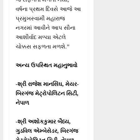
વર્ષના પ્રથમ દિવસે આજે આ
પ્રમુખસ્વામી મહારાજ
નગરમાં આવીને આપ સૌના
આશીર્વાદ મળ્યા એટલે
ચોક્કસ સફળતા મળશે.”
અન્ય ઉપસ્થિત મહાનુભાવો
-શ્રી રાજેશ માનસિંઘ, મેયર-
બિરગંજ મેટ્રોપોલિટન સિટી,
નેપાળ
-શ્રી અશોકકુમાર બૈધ્ય,
ગુડવિલ એમ્બેસેડર, બિરગંજ