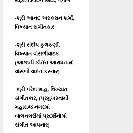
મેટ્રોપોલિટન સિટી, નેપાળ
-શ્રી આનંદ અસ્કરાન શર્મા,
વિખ્યાત સંગીતકાર
-શ્રી સંદીપ કુલકર્ણી,
વિખ્યાત વાંસળીવાદક,
(આજની કીર્તન આરાધનામાં
વાંસળી વાદન કરનાર)
-શ્રી પરેશ શાહ, વિખ્યાત
સંગીતકાર, (પ્રમુખસ્વામી
મહારાજ નગરમાં
બાળનગરીમાં પ્રદર્શનોમાં
સંગીત આપનાર)