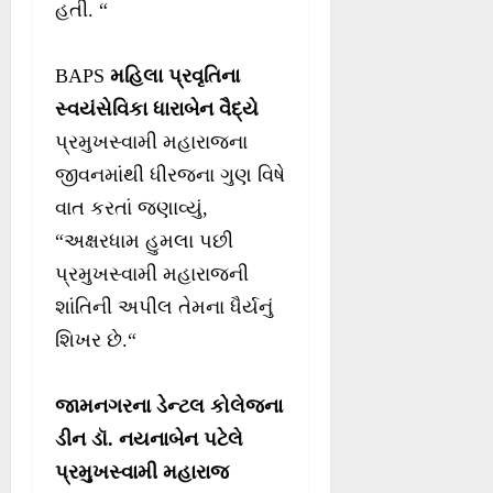
હતી. “
BAPS
મહિલા પ્રવૃતિના
સ્વયંસેવિકા ધારાબેન વૈદ્યે
પ્રમુખસ્વામી મહારાજના
જીવનમાંથી ધીરજના ગુણ વિષે
વાત કરતાં જણાવ્યું,
“અક્ષરધામ હુમલા પછી
પ્રમુખસ્વામી મહારાજની
શાંતિની અપીલ તેમના ધૈર્યનું
શિખર છે.“
જામનગરના ડેન્ટલ કોલેજના
ડીન ડૉ. નયનાબેન પટેલે
પ્રમુખસ્વામી મહારાજ