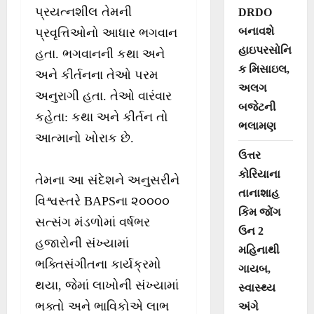
પ્રયત્નશીલ તેમની
DRDO
બનાવશે
પ્રવૃત્તિઓનો આધાર ભગવાન
હાઇપરસોનિ
હતા. ભગવાનની કથા અને
ક મિસાઇલ,
અને કીર્તનના તેઓ પરમ
અલગ
અનુરાગી હતા. તેઓ વારંવાર
બજેટની
કહેતા: કથા અને કીર્તન તો
ભલામણ
આત્માનો ખોરાક છે.
ઉત્તર
કોરિયાના
તેમના આ સંદેશને અનુસરીને
તાનાશાહ
વિશ્વસ્તરે BAPSના ૨૦૦૦૦
કિમ જોંગ
સત્સંગ મંડળોમાં વર્ષભર
ઉન 2
હજારોની સંખ્યામાં
મહિનાથી
ભક્તિસંગીતના કાર્યક્રમો
ગાયબ,
થયા, જેમાં લાખોની સંખ્યામાં
સ્વાસ્થ્ય
ભક્તો અને ભાવિકોએ લાભ
અંગે