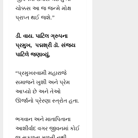
ચોક્કસ આ જ જન્મે મોક્ષ
પ્રાપ્ત થઈ જશે.”
ડી. વાય. પાટિલ ગ્રુપના
પ્રમુખ, પદ્મશ્રી ડૉ. સંજય
પાટિલે જણાવ્યું,
“પ્રમુખસ્વામી મહારાજે
સમાજને ખુશી અને પ્રેમ
આપ્યો છે અને તેઓ
ઊર્જાનો પ્રેરણા સ્ત્રોત હતા.
ભગવાન અને માતાપિતાના
આશીર્વાદ વગર જીવનમાં કોઈ
જ સફળતા મળતી નથી,