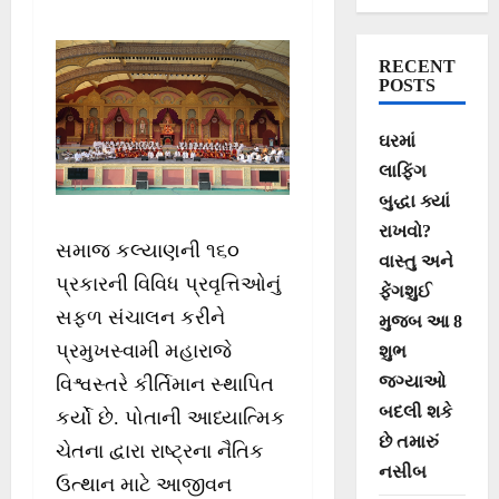
પ્રસ્તુતિ
RECENT
POSTS
ઘરમાં
લાફિંગ
બુદ્ધા ક્યાં
રાખવો?
સમાજ કલ્યાણની ૧૬૦
વાસ્તુ અને
પ્રકારની વિવિધ પ્રવૃત્તિઓનું
ફેંગશુઈ
સફળ સંચાલન કરીને
મુજબ આ 8
પ્રમુખસ્વામી મહારાજે
શુભ
જગ્યાઓ
વિશ્વસ્તરે કીર્તિમાન સ્થાપિત
બદલી શકે
કર્યો છે. પોતાની આધ્યાત્મિક
છે તમારું
ચેતના દ્વારા રાષ્ટ્રના નૈતિક
નસીબ
ઉત્થાન માટે આજીવન