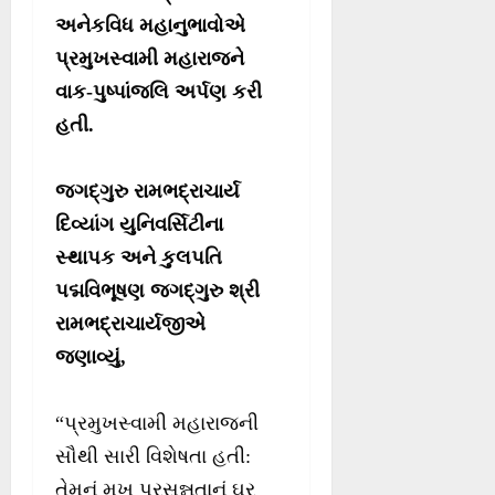
અનેકવિધ મહાનુભાવોએ
પ્રમુખસ્વામી મહારાજને
વાક-પુષ્પાંજલિ અર્પણ કરી
હતી.
જગદ્ગુરુ રામભદ્રાચાર્ય
દિવ્યાંગ યુનિવર્સિટીના
સ્થાપક અને કુલપતિ
પદ્મવિભૂષણ જગદ્ગુરુ શ્રી
રામભદ્રાચાર્યજીએ
જણાવ્યું,
“પ્રમુખસ્વામી મહારાજની
સૌથી સારી વિશેષતા હતી:
તેમનું મુખ પ્રસન્નતાનું ઘર