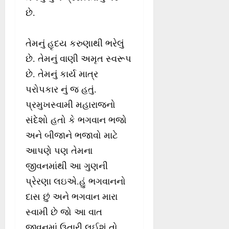
છે.
તેમનું હૃદય કરુણાથી ભરેલું
છે. તેમનું વાણી અમૃત સ્વરૂપ
છે. તેમનું કાર્ય માત્ર
પરોપકાર નું જ હતું.
પ્રમુખસ્વામી મહારાજનો
સંદેશો હતો કે ભગવાન ભજો
અને બીજાને ભજાવો માટે
આપણે પણ તેમના
જીવનમાંથી આ ગુણની
પ્રેરણા લઇએ.હું ભગવાનનો
દાસ છું અને ભગવાન મારા
સ્વામી છે જો આ વાત
જીવનમાં ઉતારી લઈશું તો