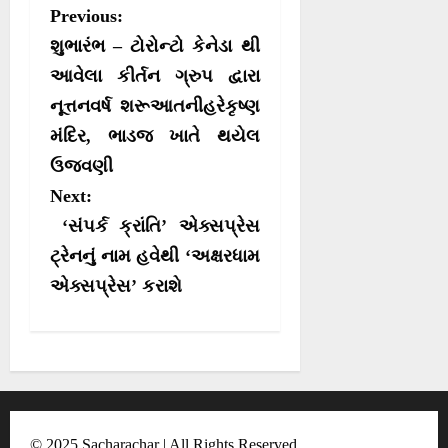
r
r
r
r
w
e
t
e
P
Previous:
e
e
e
e
i
b
s
g
o
o
o
o
t
o
A
r
o
શુભારંભ – ટોરોન્ટો કેનેડા થી
n
n
n
n
t
o
p
a
e
k
p
m
s
આવેલા કીર્તન ગ્રુપ દ્વારા
r
નૂત્તનવર્ષ શરૂઆતનીહરેકૃષ્ણ
t
)
મંદિર, ભાડજ ખાતે થયેલ
n
ઉજવણી
a
Next:
v
‘સંપર્ક ક્રાંતિ’ એક્સપ્રેસ
i
ટ્રેનનું નામ હવેથી ‘અક્ષરધામ
g
એક્સપ્રેસ’ કરાશે
a
t
i
o
n
© 2025 Sacharachar | All Rights Reserved.