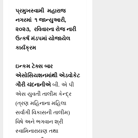
પ્રમુખસ્વામી મહારાજ
નગરમાં ૧ જાન્યુઆરી,
૨૦૨૩, રવિવારના રોજ નારી
ઉત્કર્ષ મંડપમાં યોજાયેલ
કાર્યક્રમ
ઇન્કમ ટેક્સ બાર
એસોસિયશનમાંથી એડવોકેટ
ગૌરી ચંદનાનીએ
બી. એ પી
એસ યુવતી તાલીમ કેન્દ્ર
(ત્રણ મહિનાના મહિલા
સર્વાંગી વિકાસની તાલીમ)
વિષે અને ભગવાન શ્રી
સ્વામિનારાયણ તથા