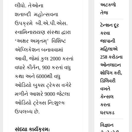
અટકળો
લીધો. તેઓના
તેજ
શતાબ્દી મહોત્સવના
ઉપક્રમે બી.એ.પી.એસ.
ટેન્શન દૂર
સ્વામિનારાયણ સંસ્થા દ્વારા
કરવા
‘અક્ષર અમૃતમ્’ વિશિષ્ટ
જાપાની
મહિલાએ
એપ્લિકેશન બનાવવામાં
258 કરોડના
આવી, જેમાં કુલ 2000 કરતાં
ઓનલાઇન
વધારે કીર્તન, 900 કરતાં વધુ
શોપિંગ કરી,
કથા અને 6000થી વધુ
ડિલિવરી
ઓડિયો બુક્સ ટ્રેકસ વગેરે
વખતે
મળીને આશરે 9000 જેટલા
કેન્સલ
ઓડિયો ટ્રેક્સ નિ:શુલ્ક
કરતા
ઉપલબ્ધ છે.
ધરપકડ
વિજ્ઞાન
સંધ્યા કાર્યક્રમ: