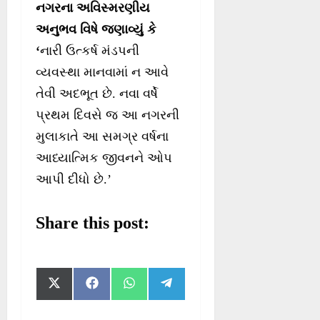
નગરના અવિસ્મરણીય
અનુભવ વિષે જણાવ્યું કે
‘
નારી ઉત્કર્ષ મંડપની
વ્યવસ્થા માનવામાં ન આવે
તેવી અદભૂત છે. નવા વર્ષે
પ્રથમ દિવસે જ આ નગરની
મુલાકાતે આ સમગ્ર વર્ષના
આધ્યાત્મિક જીવનને ઓપ
આપી દીધો છે.’
Share this post:
S
S
S
S
X
F
W
T
h
h
h
h
(
a
h
e
a
a
a
a
T
c
a
l