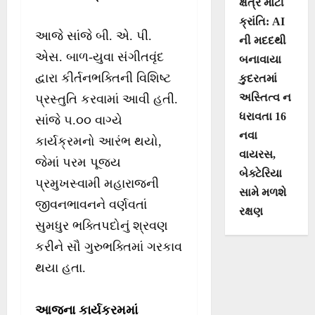
ક્ષેત્રે મોટી
ક્રાંતિ: AI
આજે સાંજે બી. એ. પી.
ની મદદથી
એસ. બાળ-યુવા સંગીતવૃંદ
બનાવાયા
દ્વારા કીર્તનભક્તિની વિશિષ્ટ
કુદરતમાં
અસ્તિત્વ ન
પ્રસ્તુતિ કરવામાં આવી હતી.
ધરાવતા 16
સાંજે ૫.૦૦ વાગ્યે
નવા
કાર્યક્રમનો આરંભ થયો,
વાયરસ,
જેમાં પરમ પૂજ્ય
બેક્ટેરિયા
પ્રમુખસ્વામી મહારાજની
સામે મળશે
જીવનભાવનને વર્ણવતાં
રક્ષણ
સુમધુર ભક્તિપદોનું શ્રવણ
કરીને સૌ ગુરુભક્તિમાં ગરકાવ
થયા હતા.
આજના કાર્યક્રમમાં