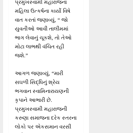
પ્રમુખસ્વામી મહારાજના
મહિલા ઉત્કર્ષના કાર્યો વિષે
વાત કરતાં જણાવ્યું, “ જો
યુવતીઓ આવી તાલીમમાં
ભાગ લેવાનું ચૂકશે, તો તેઓ
મોટા લાભથી વંચિત રહી
જશે.”
આગળ જણાવ્યું, “મારી
સઘળી સિદ્ધિનું શ્રેય
ભગવાન સ્વામિનારાયણની
કૃપાને આભારી છે.
પ્રમુખસ્વામી મહારાજની
કરુણા સમાજના દરેક સ્તરના
લોકો પર એકસમાન વરસી