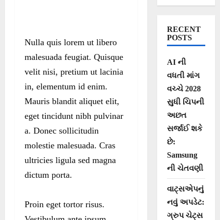
RECENT
POSTS
Nulla quis lorem ut libero
malesuada feugiat. Quisque
AI ની
velit nisi, pretium ut lacinia
વધતી માંગ
in, elementum id enim.
વચ્ચે 2028
Mauris blandit aliquet elit,
સુધી ચિપની
eget tincidunt nibh pulvinar
અછત
સર્જાઈ શકે
a. Donec sollicitudin
છે:
molestie malesuada. Cras
Samsung
ultricies ligula sed magna
ની ચેતવણી
dictum porta.
વાટ્સએપનું
નવું અપડેટ:
Proin eget tortor risus.
ગ્રુપ ચેટ્સ
Vestibulum ante ipsum