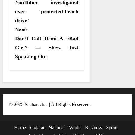
o
YouTuber investigated
n
n
n
n
t
o
p
a
e
k
p
m
s
over ‘protected-beach
r
drive’
t
)
Next:
n
Don’t Call Demi A “Bad
a
Girl” — She’s Just
v
Speaking Out
i
g
a
t
i
© 2025 Sacharachar | All Rights Reserved.
o
n
Home
Gujarat
National
World
Business
Sports