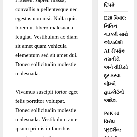
દિપકે
convallis a pellentesque nec,
egestas non nisi. Nulla quis
E20 વિવાદ:
નિતિન
lorem ut libero malesuada
ગડકરી સાથે
feugiat. Vestibulum ac diam
જોડાયેલી
sit amet quam vehicula
AI ડીપફેક
elementum sed sit amet dui.
તસવીરો
Donec sollicitudin molestie
અને વીડિયો
malesuada.
દૂર કરવા
બોમ્બે
Vivamus suscipit tortor eget
હાઇકોર્ટનો
felis porttitor volutpat.
આદેશ
Donec sollicitudin molestie
PoK માં
malesuada. Vestibulum ante
વિરોધ
ipsum primis in faucibus
પ્રદર્શન: