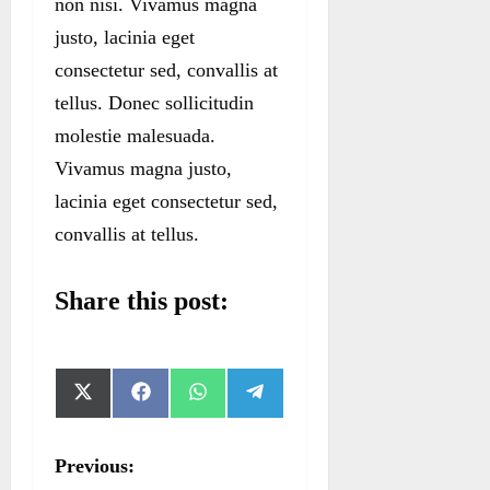
non nisi. Vivamus magna
justo, lacinia eget
consectetur sed, convallis at
tellus. Donec sollicitudin
molestie malesuada.
Vivamus magna justo,
lacinia eget consectetur sed,
convallis at tellus.
Share this post:
S
S
S
S
X
F
W
T
h
h
h
h
(
a
h
e
a
a
a
a
T
c
a
l
r
r
r
r
w
e
t
e
P
Previous:
e
e
e
e
i
b
s
g
o
o
o
o
t
o
A
r