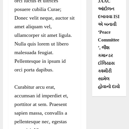
orci luctus et ultrices
JAAC
posuere cubilia Curae;
આંદોલન
દબાવવા ISI
Donec velit neque, auctor sit
એ બનાવી
amet aliquam vel,
‘Peace
ullamcorper sit amet ligula.
Committee
Nulla quis lorem ut libero
’, જૈશ
malesuada feugiat.
કમાન્ડર
Pellentesque in ipsum id
ઈલિયાસ
orci porta dapibus.
કશ્મીરી
સામેલ
Curabitur arcu erat,
હોવાનો દાવો
accumsan id imperdiet et,
porttitor at sem. Praesent
sapien massa, convallis a
pellentesque nec, egestas