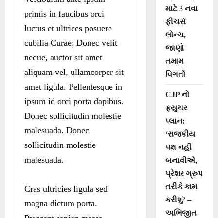
માટે 3 નવા
primis in faucibus orci
ફીચર્સ
luctus et ultrices posuere
લોન્ચ,
cubilia Curae; Donec velit
જાણો
neque, auctor sit amet
તમામ
aliquam vel, ullamcorper sit
વિગતો
amet ligula. Pellentesque in
CJP નો
ipsum id orci porta dapibus.
ફ્યુચર
Donec sollicitudin molestie
પ્લાન:
malesuada. Donec
‘રાજકીય
sollicitudin molestie
પક્ષ નહીં
malesuada.
બનાવીએ,
પ્રેશર ગ્રુપ
તરીકે કામ
Cras ultricies ligula sed
કરીશું’ –
magna dictum porta.
અભિજીત
Praesent sapien massa,