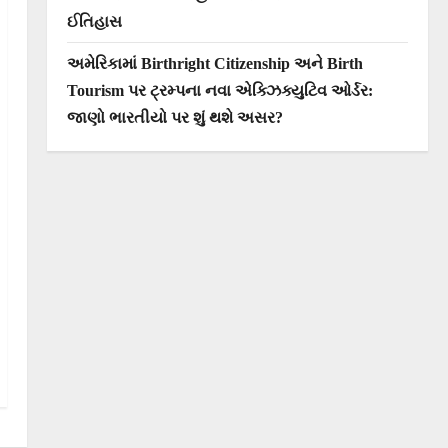
ઈતિહાસ
અમેરિકામાં Birthright Citizenship અને Birth
Tourism પર ટ્રમ્પના નવા એક્ઝિક્યુટિવ ઓર્ડર:
જાણો ભારતીયો પર શું થશે અસર?