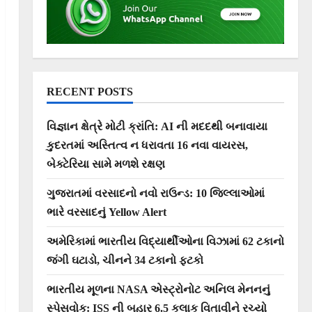
RECENT POSTS
વિજ્ઞાન ક્ષેત્રે મોટી ક્રાંતિ: AI ની મદદથી બનાવાયા
કુદરતમાં અસ્તિત્વ ન ધરાવતા 16 નવા વાયરસ,
બેક્ટેરિયા સામે મળશે રક્ષણ
ગુજરાતમાં વરસાદનો નવો રાઉન્ડ: 10 જિલ્લાઓમાં
ભારે વરસાદનું Yellow Alert
અમેરિકામાં ભારતીય વિદ્યાર્થીઓના વિઝામાં 62 ટકાનો
જંગી ઘટાડો, ચીનને 34 ટકાનો ફટકો
ભારતીય મૂળના NASA એસ્ટ્રોનોટ અનિલ મેનનનું
સ્પેસવોક: ISS ની બહાર 6.5 કલાક વિતાવીને રચ્યો