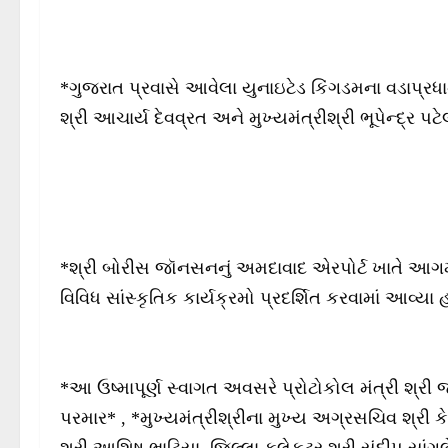
*ગુજરાત પ્રવાસે આવેલા યુનાઇટેડ કિંગડમના વડાપ્રધ
શ્રી આચાર્ય દેવવ્રત અને મુખ્યમંત્રીશ્રી ભૂપેન્દ્ર પટે
*શ્રી બોરીસ જૉનસનનું અમદાવાદ એરપોર્ટ ખાતે આગમન 
વિવિધ સાંસ્કૃતિક કાર્યક્રમો પ્રદર્શિત કરવામાં આવ્યા 
*આ ઉષ્માપૂર્ણ સ્વાગત અવસરે પ્રોટોકોલ મંત્રી શ્રી
પરમાર* , *મુખ્યમંત્રીશ્રીના મુખ્ય અગ્રસચિવ શ્રી 
શ્રી આશિષ ભાટિયા, જિલ્લા કલેકટર શ્રી સંદીપ સાં