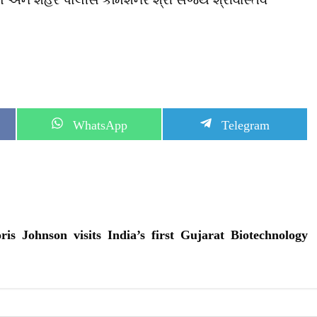
S
S
WhatsApp
Telegram
h
h
a
a
r
r
e
e
o
o
n
n
s Johnson visits India’s first Gujarat Biotechnology