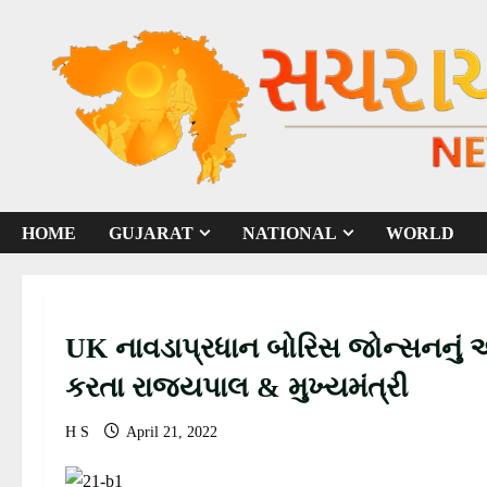
S
k
i
p
t
o
c
o
HOME
GUJARAT
NATIONAL
WORLD
n
t
e
n
UK નાવડાપ્રધાન બોરિસ જોન્સનનું અમદાવાદ એરપોર્ટ ખાતે ઉષ્માપૂર્ણ સ્વાગત
t
કરતા રાજ્યપાલ & મુખ્યમંત્રી
H S
April 21, 2022