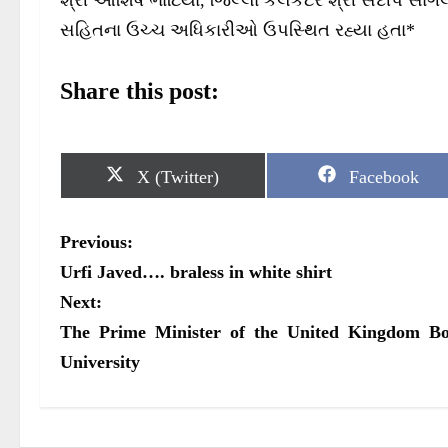
સહિતના ઉચ્ચ અધિકારીઓ ઉપસ્થિત રહ્યા હતા*
Share this post:
S
S
X (Twitter)
Facebook
h
h
a
a
r
r
P
Previous:
e
e
o
o
o
Urfi Javed…. braless in white shirt
n
n
s
Next:
The Prime Minister of the United Kingdom Bori
t
University
n
a
v