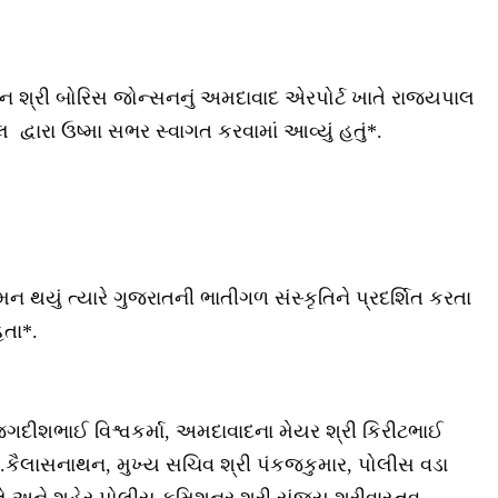
ાન શ્રી બોરિસ જોન્સનનું અમદાવાદ એરપોર્ટ ખાતે રાજ્યપાલ
લ દ્વારા ઉષ્મા સભર સ્વાગત કરવામાં આવ્યું હતું*.
થયું ત્યારે ગુજરાતની ભાતીગળ સંસ્કૃતિને પ્રદર્શિત કરતા
હતા*.
 જગદીશભાઈ વિશ્વકર્મા, અમદાવાદના મેયર શ્રી કિરીટભાઈ
કે.કૈલાસનાથન, મુખ્ય સચિવ શ્રી પંકજકુમાર, પોલીસ વડા
ગલે અને શહેર પોલીસ કમિશનર શ્રી સંજય શ્રીવાસ્તવ