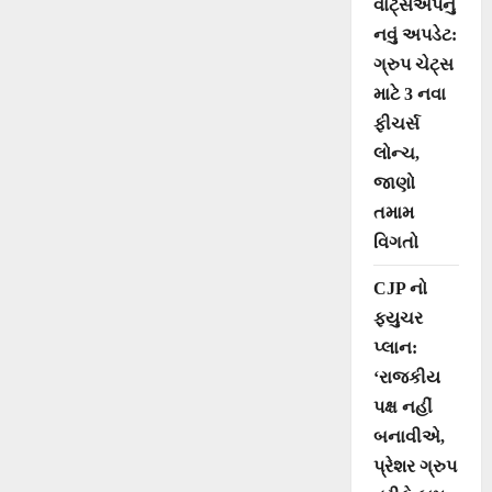
વાટ્સએપનું
નવું અપડેટ:
ગ્રુપ ચેટ્સ
માટે 3 નવા
ફીચર્સ
લોન્ચ,
જાણો
તમામ
વિગતો
CJP નો
ફ્યુચર
પ્લાન:
‘રાજકીય
પક્ષ નહીં
બનાવીએ,
પ્રેશર ગ્રુપ