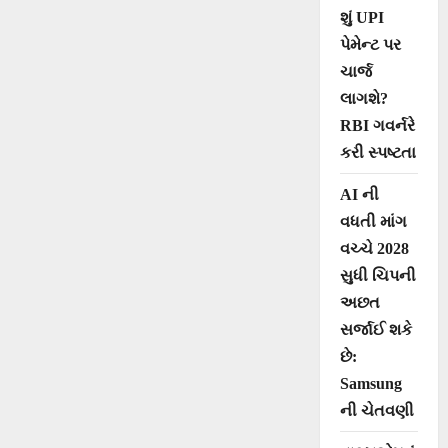
શું UPI
પેમેન્ટ પર
ચાર્જ
લાગશે?
RBI ગવર્નરે
કરી સ્પષ્ટતા
AI ની
વધતી માંગ
વચ્ચે 2028
સુધી ચિપની
અછત
સર્જાઈ શકે
છે:
Samsung
ની ચેતવણી