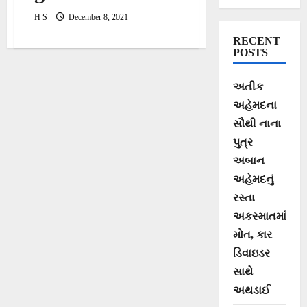
for Fitness
H S
December 8, 2021
RECENT
POSTS
અતીક
અહેમદના
સૌથી નાના
પુત્ર
અબાન
અહેમદનું
રસ્તા
અકસ્માતમાં
મોત, કાર
ડિવાઇડર
સાથે
અથડાઈ