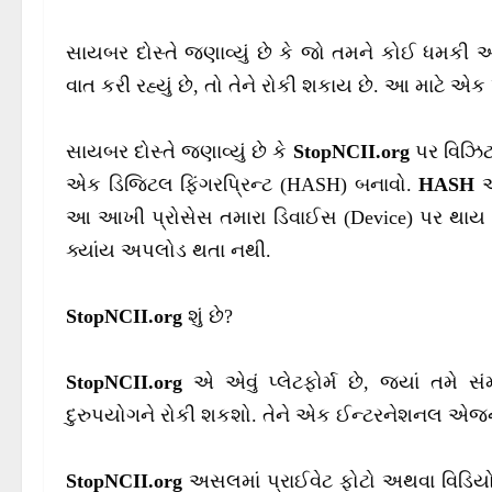
સાયબર દોસ્તે જણાવ્યું છે કે જો તમને કોઈ ધમકી આપ
વાત કરી રહ્યું છે, તો તેને રોકી શકાય છે. આ માટે એ
સાયબર દોસ્તે જણાવ્યું છે કે
StopNCII.org
પર વિઝિટ 
એક ડિજિટલ ફિંગરપ્રિન્ટ (HASH) બનાવો.
HASH
અ
આ આખી પ્રોસેસ તમારા ડિવાઈસ (Device) પર થાય છે
ક્યાંય અપલોડ થતા નથી.
StopNCII.org
શું છે?
StopNCII.org
એ એવું પ્લેટફોર્મ છે, જ્યાં તમે સ
દુરુપયોગને રોકી શકશો. તેને એક ઈન્ટરનેશનલ એજન્
StopNCII.org
અસલમાં પ્રાઈવેટ ફોટો અથવા વિડિયોને