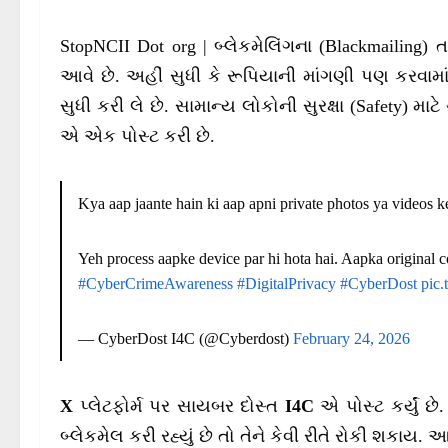
StopNCII Dot org | બ્લેકમેલિંગના (Blackmailing) ત
આવે છે. અહીં સુધી કે રૂપિયાની માંગણી પણ કરવામા
સુધી કરી લે છે. સામાન્ય લોકોની સુરક્ષા (Safety)
એ એક પોસ્ટ કરી છે.
Kya aap jaante hain ki aap apni private photos ya videos k
Yeh process aapke device par hi hota hai. Aapka original c
#CyberCrimeAwareness
#DigitalPrivacy
#CyberDost
pic
— CyberDost I4C (@Cyberdost)
February 24, 2026
X
પ્લેટફોર્મ પર સાયબર દોસ્ત
I4C
એ પોસ્ટ કર્યું છે
બ્લેકમેલ કરી રહ્યું છે તો તેને કેવી રીતે રોકી શકાય