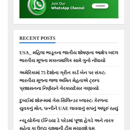
RECENT POSTS
USA_ મહિલા ભાડૂતના જાતીય શોષણના આક્ષેપ બદલ
ભારતીય મૂળના મકાનમાલિક સામે ગુનો નોંધાયો
અમેરિકામાં 75 દેશોના ગ્રીન કાર્ડ બેન પર સંકટ:
ભારતીય મૂળના જજ અમિત મેહતાએ ટ્રમ્પ
પ્રશાસનના નિર્ણયને ગેરકાયદેસર ગણાવ્યો
દુબઈમાં શોરૂમમાં ગેસ સિલિન્ડર બ્લાસ્ટ: કેરળના
યુવકનું મોત, પત્નીને UAE લાવવાનું સપનું અધૂરું રહ્યું
ન્યૂ યોર્કના ઈન્ડિયા ડે પરેડમાં પૂજા હેગડે અને તારક
મહેતા કા ઉલ્ટા ચશ્માની ટીમ મચાવશે ધૂમ