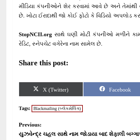
મીડિયા કંપનીઓને શેર કરવામાં આવે છે અને તેમાંથી 
છે. ખોટા ઈરાદાથી જો કોઈ ફોટો કે વિડિયો અપલોડ કરવ
StopNCII.org
સાથે ઘણી મોટી કંપનીઓ મળીને કામ 
રેડિટ, સ્નેપચેટ વગેરેના નામ સામેલ છે.
Share this post:
S
S
X (Twitter)
Facebook
h
h
a
a
r
r
Tags:
Blackmailing (બ્લેકમેલિંગ)
e
e
o
o
n
n
P
Previous:
o
યુઝવેન્દ્ર ચહલ સાથે નામ જોડાયા બાદ શેફાલી બગ્ગાએ 