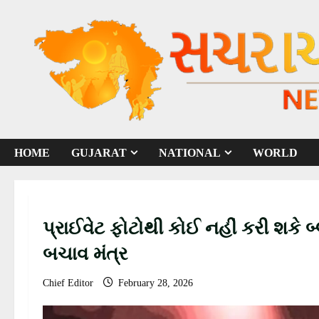
S
k
i
p
t
o
c
o
HOME
GUJARAT
NATIONAL
WORLD
n
t
e
n
પ્રાઈવેટ ફોટોથી કોઈ નહીં કરી શકે 
t
બચાવ મંત્ર
Chief Editor
February 28, 2026