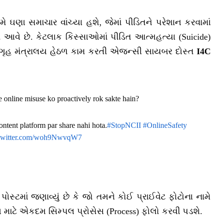
મે ઘણા સમાચાર વાંચ્યા હશે, જેમાં પીડિતને પરેશાન કરવામાં
ં આવે છે. કેટલાક કિસ્સાઓમાં પીડિત આત્મહત્યા (Suicide)
 માટે ગૃહ મંત્રાલય હેઠળ કામ કરતી એજન્સી સાયબર દોસ્ત
I4C
e online misuse ko proactively rok sakte hain?
ontent platform par share nahi hota.
#StopNCII
#OnlineSafety
.twitter.com/woh9NwvqW7
. પોસ્ટમાં જણાવ્યું છે કે જો તમને કોઈ પ્રાઈવેટ ફોટોના નામે
. આ માટે એકદમ સિમ્પલ પ્રોસેસ (Process) ફોલો કરવી પડશે.