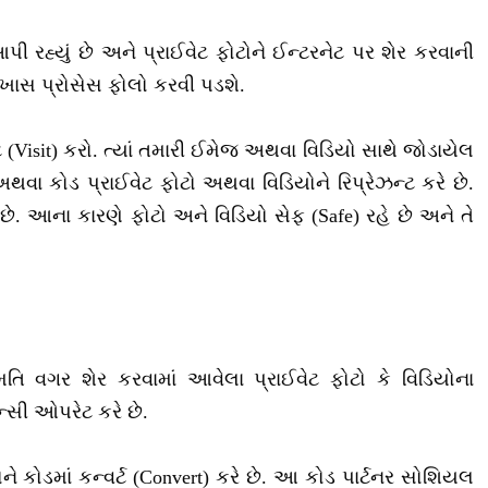
ી રહ્યું છે અને પ્રાઈવેટ ફોટોને ઈન્ટરનેટ પર શેર કરવાની
ક ખાસ પ્રોસેસ ફોલો કરવી પડશે.
(Visit) કરો. ત્યાં તમારી ઈમેજ અથવા વિડિયો સાથે જોડાયેલ
થવા કોડ પ્રાઈવેટ ફોટો અથવા વિડિયોને રિપ્રેઝન્ટ કરે છે.
. આના કારણે ફોટો અને વિડિયો સેફ (Safe) રહે છે અને તે
ંમતિ વગર શેર કરવામાં આવેલા પ્રાઈવેટ ફોટો કે વિડિયોના
સી ઓપરેટ કરે છે.
 કોડમાં કન્વર્ટ (Convert) કરે છે. આ કોડ પાર્ટનર સોશિયલ