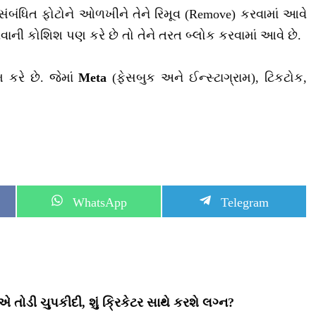
સંબંધિત ફોટોને ઓળખીને તેને રિમૂવ (Remove) કરવામાં આવે
ાની કોશિશ પણ કરે છે તો તેને તરત બ્લોક કરવામાં આવે છે.
કરે છે. જેમાં
Meta
(ફેસબુક અને ઈન્સ્ટાગ્રામ), ટિકટોક,
S
S
WhatsApp
Telegram
h
h
a
a
r
r
e
e
o
o
n
n
તોડી ચુપકીદી, શું ક્રિકેટર સાથે કરશે લગ્ન?