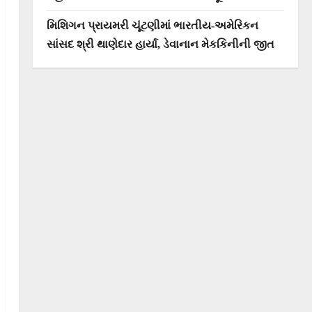
મિશિગન પ્રાયમરી ચૂંટણીમાં ભારતીય-અમેરિકન
સાંસદ શ્રી થાણેદાર હાર્યા, ડેવાનાન મેકકિનીની જીત