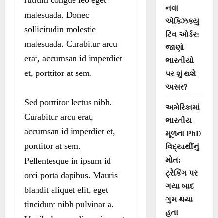
નવા
malesuada. Donec
એક્ઝિક્યુ
sollicitudin molestie
ટિવ ઓર્ડર:
malesuada. Curabitur arcu
જાણો
erat, accumsan id imperdiet
ભારતીયો
et, porttitor at sem.
પર શું થશે
અસર?
Sed porttitor lectus nibh.
અમેરિકામાં
Curabitur arcu erat,
ભારતીય
accumsan id imperdiet et,
મૂળના PhD
porttitor at sem.
વિદ્યાર્થીનું
Pellentesque in ipsum id
મોત:
ટ્રેકિંગ પર
orci porta dapibus. Mauris
ગયા બાદ
blandit aliquet elit, eget
ગુમ થયા
tincidunt nibh pulvinar a.
હતા