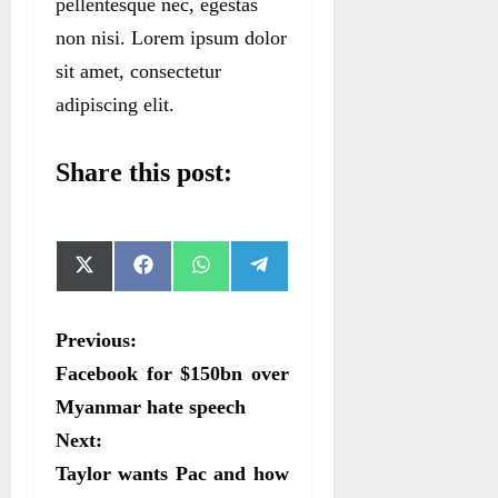
pellentesque nec, egestas
non nisi. Lorem ipsum dolor
sit amet, consectetur
adipiscing elit.
Share this post:
S
S
S
S
X
F
W
T
h
h
h
h
(
a
h
e
a
a
a
a
T
c
a
l
r
r
r
r
w
e
t
e
P
Previous:
e
e
e
e
i
b
s
g
o
o
o
o
t
o
A
r
o
Facebook for $150bn over
n
n
n
n
t
o
p
a
e
k
p
m
s
Myanmar hate speech
r
Next:
t
)
Taylor wants Pac and how
n