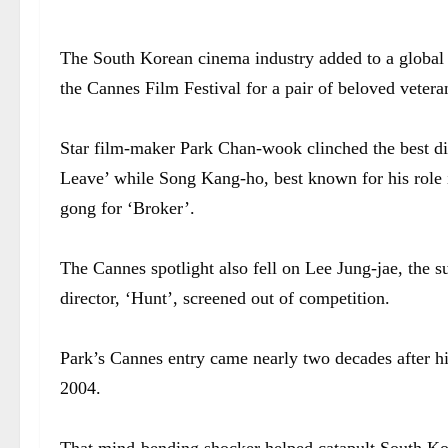
The South Korean cinema industry added to a global 
the Cannes Film Festival for a pair of beloved vetera
Star film-maker Park Chan-wook clinched the best di
Leave’ while Song Kang-ho, best known for his role i
gong for ‘Broker’.
The Cannes spotlight also fell on Lee Jung-jae, the s
director, ‘Hunt’, screened out of competition.
Park’s Cannes entry came nearly two decades after hi
2004.
That mind-bending shocker helped catapult South Ko