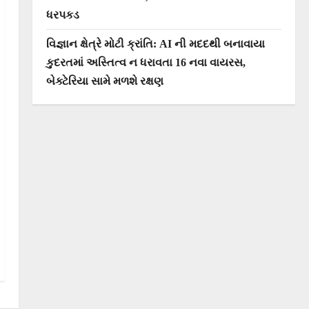
ધરપકડ
વિજ્ઞાન ક્ષેત્રે મોટી ક્રાંતિ: AI ની મદદથી બનાવાયા
કુદરતમાં અસ્તિત્વ ન ધરાવતા 16 નવા વાયરસ,
બેક્ટેરિયા સામે મળશે રક્ષણ