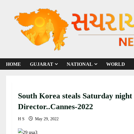
S
k
i
p
t
o
c
o
HOME
GUJARAT
NATIONAL
WORLD
n
t
e
n
South Korea steals Saturday night 
t
Director..Cannes-2022
H S
May 29, 2022