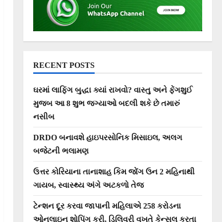
RECENT POSTS
ઘરમાં લાફિંગ બુદ્ધા ક્યાં રાખવો? વાસ્તુ અને ફેંગશુઈ
મુજબ આ 8 શુભ જગ્યાઓ બદલી શકે છે તમારું
નસીબ
DRDO બનાવશે હાઇપરસોનિક મિસાઇલ, અલગ
બજેટની ભલામણ
ઉત્તર કોરિયાના તાનાશાહ કિમ જોંગ ઉન 2 મહિનાથી
ગાયબ, સ્વાસ્થ્ય અંગે અટકળો તેજ
ટેન્શન દૂર કરવા જાપાની મહિલાએ 258 કરોડના
ઓનલાઇન શોપિંગ કરી, ડિલિવરી વખતે કેન્સલ કરતા