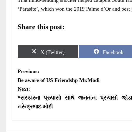
‘Parasite’, which won the 2019 Palme d’Or and best
Share this post:
S
S
X (Twitter)
Facebook
h
h
a
a
r
r
P
Previous:
e
e
o
o
o
Be aware of US Friendshp Mr.Modi
n
n
s
Next:
“સરકારના પ્રયાસો સાથે જનતાના પ્રયાસો જોડાવ
t
નરેન્દ્રભાઇ મોદી
n
a
v