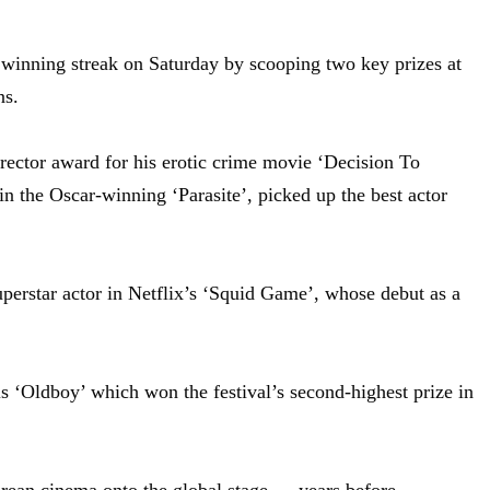
winning streak on Saturday by scooping two key prizes at
ns.
rector award for his erotic crime movie ‘Decision To
n the Oscar-winning ‘Parasite’, picked up the best actor
uperstar actor in Netflix’s ‘Squid Game’, whose debut as a
s ‘Oldboy’ which won the festival’s second-highest prize in
rean cinema onto the global stage — years before