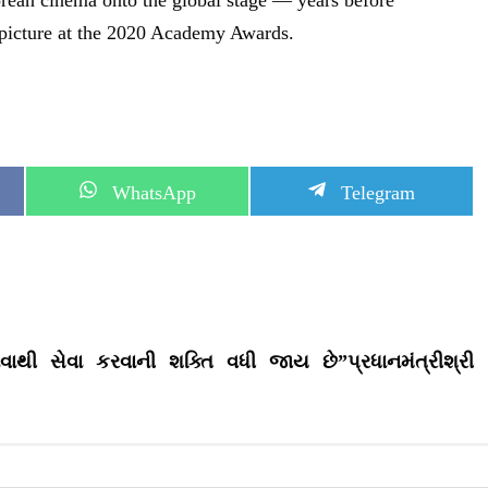
 picture at the 2020 Academy Awards.
S
S
WhatsApp
Telegram
h
h
a
a
r
r
e
e
o
o
n
n
ાથી સેવા કરવાની શક્તિ વધી જાય છે”પ્રધાનમંત્રીશ્રી