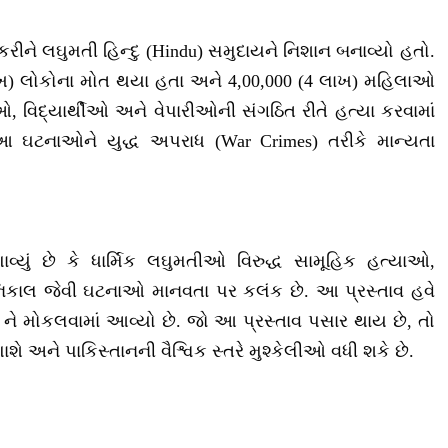
કરીને લઘુમતી હિન્દુ (Hindu) સમુદાયને નિશાન બનાવ્યો હતો.
લાખ) લોકોના મોત થયા હતા અને 4,00,000 (4 લાખ) મહિલાઓ
ીવીઓ, વિદ્યાર્થીઓ અને વેપારીઓની સંગઠિત રીતે હત્યા કરવામાં
 આ ઘટનાઓને યુદ્ધ અપરાધ (War Crimes) તરીકે માન્યતા
ાવ્યું છે કે ધાર્મિક લઘુમતીઓ વિરુદ્ધ સામૂહિક હત્યાઓ,
શનિકાલ જેવી ઘટનાઓ માનવતા પર કલંક છે. આ પ્રસ્તાવ હવે
) ને મોકલવામાં આવ્યો છે. જો આ પ્રસ્તાવ પસાર થાય છે, તો
ણાશે અને પાકિસ્તાનની વૈશ્વિક સ્તરે મુશ્કેલીઓ વધી શકે છે.