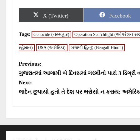
S
S
X (Twitter)
Facebook
h
h
a
a
r
r
Tags:
Genocide (નરસંહાર)
Operation Searchlight (ઓપરેશન સર
e
e
o
o
n
n
રહેમાન)
USA (અમેરિકા)
બંગાળી હિન્દુ (Bengali Hindu)
P
Previous:
o
ગુજરાતમાં આગામી બે દિવસમાં ગરમીનો પારો 3 ડિગ્ર
s
Next:
લાદેન છુપાયો હતો તે દેશ પર ભરોસો ન કરાય: અમેરિકા
t
n
a
v
i