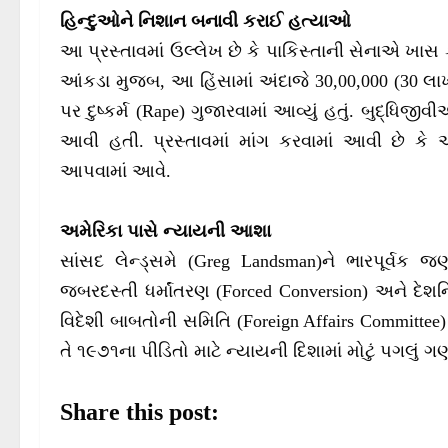
હિન્દુઓને નિશાન બનાવી કરાઈ હત્યાઓ
આ પ્રસ્તાવમાં ઉલ્લેખ છે કે પાકિસ્તાની સેનાએ ખાસ 
આંકડા મુજબ, આ હિંસામાં અંદાજે 30,00,000 (30 
પર દુષ્કર્મ (Rape) ગુજારવામાં આવ્યું હતું. બુદ્ધિજ
આવી હતી. પ્રસ્તાવમાં માંગ કરવામાં આવી છે કે
આપવામાં આવે.
અમેરિકા પાસે ન્યાયની આશા
સાંસદ લેન્ડ્સમે (Greg Landsman)ને ભારપૂર્વક જણ
જબરદસ્તી ધર્માંતરણ (Forced Conversion) અને દે
વિદેશી બાબતોની સમિતિ (Foreign Affairs Committee
તે ૧૯૭૧ના પીડિતો માટે ન્યાયની દિશામાં મોટું પગલું ગ
Share this post: