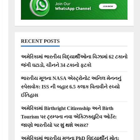
RECENT POSTS
અમેરિકામાં ભારતીય વિદ્યાર્થીઓના વિઝામાં 62 ટકાનો
જંગી ઘટાડો, ચીનને 34 ટકાનો ફટકો
ભારતીય મૂળના NASA એસ્ટ્રોનોટ અનિલ મેનનનું
સ્પેસવોક: ISS ની બહાર 6.5 કલાક વિતાવીને રચ્યો
ઈતિહાસ
અમેરિકામાં Birthright Citizenship અને Birth
Tourism પર ટ્રમ્પના નવા એક્ઝિક્યુટિવ ઓર્ડર:
જાણો ભારતીયો પર શું થશે અસર?
અમેરિકામાં ભારતીય મૂળના PhD વિદ્યાર્થીનું મોત: