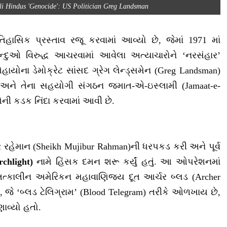
li Hindus 'Genocide': US Politician Greg Landsman
હાસિક પ્રસ્તાવ રજૂ કરવામાં આવ્યો છે, જેમાં 1971 માં
હિન્દુઓ વિરુદ્ધ આચરવામાં આવેલા અત્યાચારોને ‘નરસંહાર’
ાયોના ડેમોક્રેટ સાંસદ ગ્રેગ લેન્ડ્સમેન (Greg Landsman)
ેના અને તેના સહયોગી સંગઠન જમાત-એ-ઇસ્લામી (Jamaat-e-
ાઓની કડક નિંદા કરવામાં આવી છે.
બુર રહેમાન (Sheikh Mujibur Rahman)ની ધરપકડ કરી અને પૂર્વ
rchlight)
નામે હિંસક દમન શરૂ કર્યું હતું. આ ઓપરેશનમાં
 તત્કાલીન અમેરિકન મહાવાણિજ્ય દૂત આર્ચર બ્લડ (Archer
), જે ‘બ્લડ ટેલિગ્રામ’ (Blood Telegram) તરીકે ઓળખાય છે,
ણાવ્યો હતો.