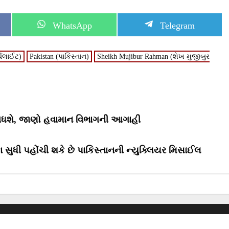
S
S
WhatsApp
Telegram
h
h
a
a
r
r
્ચલાઈટ)
Pakistan (પાકિસ્તાન)
Sheikh Mujibur Rahman (શેખ મુજીબુર
e
e
o
o
n
n
ી વધશે, જાણો હવામાન વિભાગની આગાહી
 સુધી પહોંચી શકે છે પાકિસ્તાનની ન્યુક્લિયર મિસાઈલ