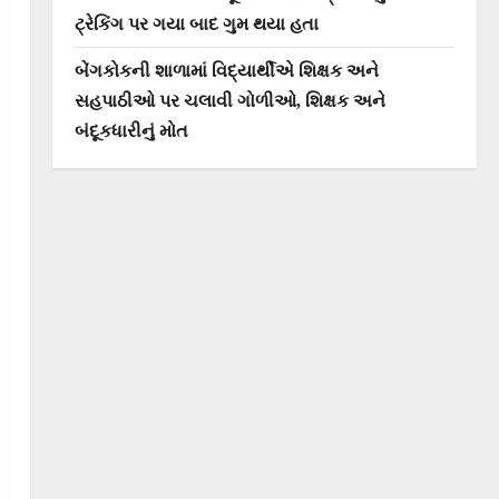
ટ્રેકિંગ પર ગયા બાદ ગુમ થયા હતા
બેંગકોકની શાળામાં વિદ્યાર્થીએ શિક્ષક અને
સહપાઠીઓ પર ચલાવી ગોળીઓ, શિક્ષક અને
બંદૂકધારીનું મોત