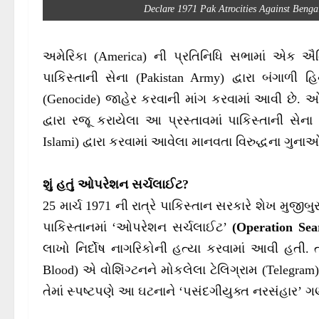
Declare 1971 Pak Atrocities Against Benga
અમેરિકા (America) ની પ્રતિનિધિ સભામાં એક ઐતિ
પાકિસ્તાની સેના (Pakistan Army) દ્વારા બંગાળી 
(Genocide) જાહેર કરવાની માંગ કરવામાં આવી છે. ઓહ
દ્વારા રજૂ કરાયેલા આ પ્રસ્તાવમાં પાકિસ્તાની સ
Islami) દ્વારા કરવામાં આવેલા માનવતા વિરુદ્ધના ગુન
શું હતું ઓપરેશન સર્ચલાઈટ?
25 માર્ચ 1971 ની રાત્રે પાકિસ્તાન સરકારે શેખ મુજી
પાકિસ્તાનમાં ‘ઓપરેશન સર્ચલાઈટ’
(Operation Sea
લાખો નિર્દોષ નાગરિકોની હત્યા કરવામાં આવી હતી.
Blood) એ વોશિંગ્ટનને મોકલેલા ટેલિગ્રામ (Telegram
તેમાં સ્પષ્ટપણે આ ઘટનાને ‘પસંદગીયુક્ત નરસંહાર’ ગ