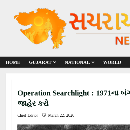
S
k
i
p
t
o
c
o
HOME
GUJARAT
NATIONAL
WORLD
n
t
e
n
Operation Searchlight : 1971ના બં
t
જાહેર કરો
Chief Editor
March 22, 2026