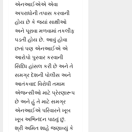
એનઆઈએએ એવા
અપરાધોની તપાસ કરવાની
હોય છે કે જ્યાં સાક્ષીઓ
અને પૂરાવા મળવામાં તકલીફ
પડતી હોય છે. આવું હોવા
છતાં પણ એનઆઈએ એ
આરોપો પુરવાર કરવાની
સિધ્ધિ હાંસલ કરી છે અને તે
સમગ્ર દેશની પોલીસ અને
આતંકવાદ વિરોધી તમામ
એજન્સીઓ માટે પ્રેરણારૂપ
છે અને હું તે માટે સમગ્ર
એનઆઈએ પરિવારને ખૂબ
ખૂબ અભિનંદન પાઠવું છું.
શ્રી અમિત શાહે જણાવ્યું કે