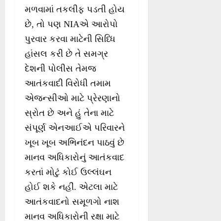
મળવામાં તકલીફ પડતી હોય
છે, તો પણ NIAએ આરોપો
પુરવાર કરવા માટેની સિધ્ધિ
હાંસલ કરી છે તે સમગ્ર
દેશની પોલીસ તેમજ
આતંકવાદી વિરોધી તમામ
એજન્સીઓ માટે પ્રેરણાનો
સ્રોત છે અને હું તેના માટે
સંપૂર્ણ એનઆઈએ પરિવારને
ખૂબ ખૂબ અભિનંદન પાઠવું છે
માનવ અધિકારોનું આતંકવાદ
કરતાં મોટું કોઈ ઉલ્લંઘન
હોઈ શકે નહીં. એટલા માટે
આતંકવાદનો સમૂળગો નાશ
માનવ અધિકારોની રક્ષા માટે