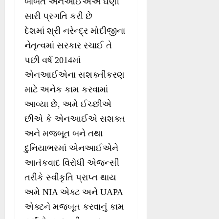
બાબતે એનઆઈએએ ઘણી
સારી પ્રગતિ કરી છે
દેશમાં શ્રી નરેન્દ્ર મોદીજીના
નેતૃત્વમાં સરકાર રચાઈ તે
પછી વર્ષ 2014માં
એનઆઈએના સશક્તીકરણ
માટે અનેક કામ કરવામાં
આવ્યા છે, અમે ઈચ્છીએ
છીએ કે એનઆઈએ સશક્ત
અને મજબૂત બને તથા
દુનિયાભરમાં એનઆઈએને
આતંકવાદ વિરોધી એજન્સી
તરીકે સ્વીકૃતિ પ્રાપ્ત થાય
અમે NIA એક્ટ અને UAPA
એક્ટને મજબૂત કરવાનું કામ