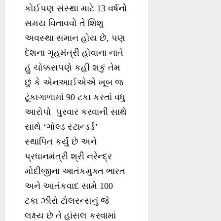
કોઈપણ સંસ્થા માટે 13 વર્ષનો
સમય વિતાવવો તે શિશુ
અવસ્થા સમાન હોય છે, પણ
દેશના ગૃહમંત્રી હોવાના નાતે
હું ચોક્કસપણે કહી શકું તેમ
છું કે એનઆઈએએ ખૂબ જ
ટૂંકાગાળામાં 90 ટકા કરતાં વધુ
આરોપો પુરવાર કરવાની સાથે
સાથે ‘ગોલ્ડ સ્ટાન્ડર્ડ’
સ્થાપિત કર્યું છે અને
પ્રધાનમંત્રી શ્રી નરેન્દ્ર
મોદીજીના આતંકમુક્ત ભારત
અને આતંકવાદ સામે 100
ટકા ઝીરો ટોલરન્સનું જે
લક્ષ્ય છે તે હાંસલ કરવામાં