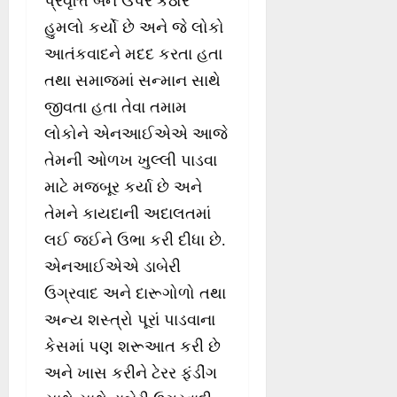
પ્રવૃત્તિ બંને ઉપર કઠોર
હુમલો કર્યો છે અને જે લોકો
આતંકવાદને મદદ કરતા હતા
તથા સમાજમાં સન્માન સાથે
જીવતા હતા તેવા તમામ
લોકોને એનઆઈએએ આજે
તેમની ઓળખ ખુલ્લી પાડવા
માટે મજબૂર કર્યા છે અને
તેમને કાયદાની અદાલતમાં
લઈ જઈને ઉભા કરી દીધા છે.
એનઆઈએએ ડાબેરી
ઉગ્રવાદ અને દારૂગોળો તથા
અન્ય શસ્ત્રો પૂરાં પાડવાના
કેસમાં પણ શરૂઆત કરી છે
અને ખાસ કરીને ટેરર ફંડીંગ