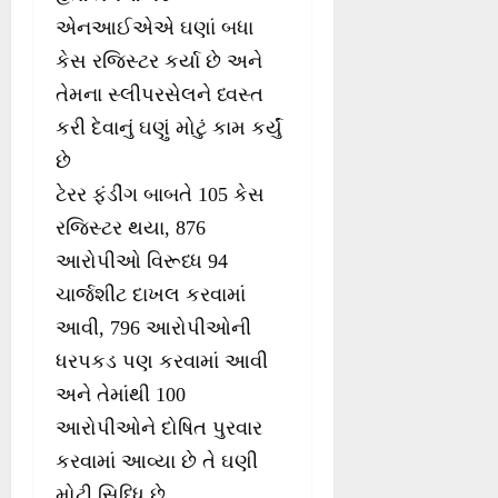
એનઆઈએએ ઘણાં બધા
કેસ રજિસ્ટર કર્યા છે અને
તેમના સ્લીપરસેલને ધ્વસ્ત
કરી દેવાનું ઘણું મોટું કામ કર્યું
છે
ટેરર ફંડીંગ બાબતે 105 કેસ
રજિસ્ટર થયા, 876
આરોપીઓ વિરૂધ્ધ 94
ચાર્જશીટ દાખલ કરવામાં
આવી, 796 આરોપીઓની
ધરપકડ પણ કરવામાં આવી
અને તેમાંથી 100
આરોપીઓને દોષિત પુરવાર
કરવામાં આવ્યા છે તે ઘણી
મોટી સિધ્ધિ છે