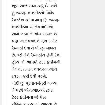
ખૂબ સારૂં કામ કર્યું છે અને
હું જમ્મુ- કાશ્મીરનો વિશેષ
ઉલ્લેખ કરવા માંગુ છું. જમ્મુ-
કાશ્મીરમાં આતંકવાદીઓ
સામે લડવું તે એક બાબત છે,
પણ આતંકવાદને મૂળ સમેટ
ઉખાડી દેવા તે બીજી બાબત
છે. જો તેને ઉખાડીને ફેંકી દેવા
હોય તો આપણે ટેરર ફંડીંગની
તેમની તમામ વ્યવસ્થાઓને
ધ્વસ્ત કરી દેવી પડશે.
મોદીજી પ્રધાનમંત્રી બન્યા
તે પછી એનઆઈએ દ્વારા
ટેરર ફંડીંગના જે કેસ
રજિસ્ટર કરવામાં આવ્યા છે,