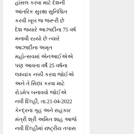
હાંસલ કરવા માટે દેશની
આંતરિક સુરક્ષા સુનિશ્ચિત
કરવી ખૂબ જ જરૂરી છે
દેશ જ્યારે આઝાદીના 75 વર્ષ
મનાવી રહ્યો છે ત્યારે
આઝાદીના અમૃત
મહોત્સવમાં એનઆઈએએ
પણ આવતા વર્ષે 25 વર્ષના
લક્ષ્યાંક નક્કી કરવા જોઈએ
અને તે સિધ્ધ કરવા માટે
રોડમેપ બનાવવો જોઈએ
નવી દિલ્હી, તા.21-04-2022
કેન્દ્રના ગૃહ અને સહકાર
મંત્રી શ્રી અમિત શાહ આજે
નવી દિલ્હીમાં રાષ્ટ્રીય તપાસ