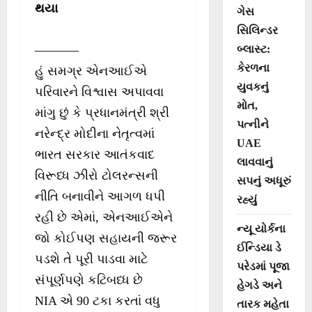
થયા
ગેસ
સિલિન્ડર
———–
બ્લાસ્ટ:
કેરળના
હું સમગ્ર એનઆઈએ
યુવકનું
પરિવારને વિશ્વાસ અપાવવા
મોત,
માંગુ છું કે પ્રધાનમંત્રી શ્રી
પત્નીને
નરેન્દ્ર મોદીના નેતૃત્વમાં
UAE
ભારત સરકાર આતંકવાદ
લાવવાનું
વિરૂધ્ધ ઝીરો ટોલરન્સની
સપનું અધૂરું
નીતિ બનાવીને આગળ ધપી
રહ્યું
રહી છે એમાં, એનઆઈએને
ન્યૂ યોર્કના
જો કોઈપણ સહાયની જરૂર
ઈન્ડિયા ડે
પડશે તે પૂરી પાડવા માટે
પરેડમાં પૂજા
સંપૂર્ણપણે કટિબધ્ધ છે
હેગડે અને
NIA એ 90 ટકા કરતાં વધુ
તારક મહેતા