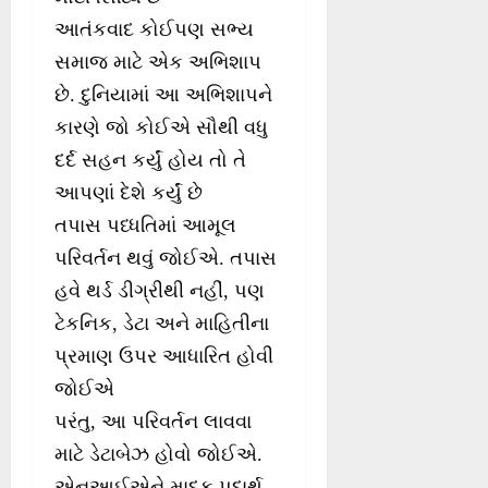
આતંકવાદ કોઈપણ સભ્ય
સમાજ માટે એક અભિશાપ
છે. દુનિયામાં આ અભિશાપને
કારણે જો કોઈએ સૌથી વધુ
દર્દ સહન કર્યું હોય તો તે
આપણાં દેશે કર્યું છે
તપાસ પધ્ધતિમાં આમૂલ
પરિવર્તન થવું જોઈએ. તપાસ
હવે થર્ડ ડીગ્રીથી નહીં, પણ
ટેકનિક, ડેટા અને માહિતીના
પ્રમાણ ઉપર આધારિત હોવી
જોઈએ
પરંતુ, આ પરિવર્તન લાવવા
માટે ડેટાબેઝ હોવો જોઈએ.
એનઆઈએને માદક પદાર્થ,