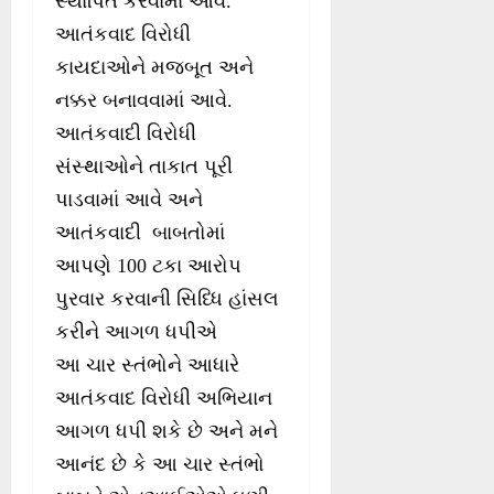
સ્થાપિત કરવામાં આવે.
આતંકવાદ વિરોધી
કાયદાઓને મજબૂત અને
નક્કર બનાવવામાં આવે.
આતંકવાદી વિરોધી
સંસ્થાઓને તાકાત પૂરી
પાડવામાં આવે અને
આતંકવાદી બાબતોમાં
આપણે 100 ટકા આરોપ
પુરવાર કરવાની સિધ્ધિ હાંસલ
કરીને આગળ ધપીએ
આ ચાર સ્તંભોને આધારે
આતંકવાદ વિરોધી અભિયાન
આગળ ધપી શકે છે અને મને
આનંદ છે કે આ ચાર સ્તંભો