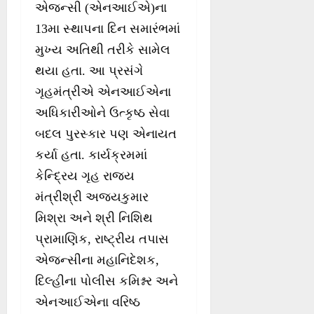
એજન્સી (એનઆઈએ)ના
13મા સ્થાપના દિન સમારંભમાં
મુખ્ય અતિથી તરીકે સામેલ
થયા હતા. આ પ્રસંગે
ગૃહમંત્રીએ એનઆઈએના
અધિકારીઓને ઉત્કૃષ્ઠ સેવા
બદલ પુરસ્કાર પણ એનાયત
કર્યા હતા. કાર્યક્રમમાં
કેન્દ્રિય ગૃહ રાજ્ય
મંત્રીશ્રી અજયકુમાર
મિશ્રા અને શ્રી નિશિથ
પ્રામાણિક, રાષ્ટ્રીય તપાસ
એજન્સીના મહાનિદેશક,
દિલ્હીના પોલીસ કમિશ્નર અને
એનઆઈએના વરિષ્ઠ