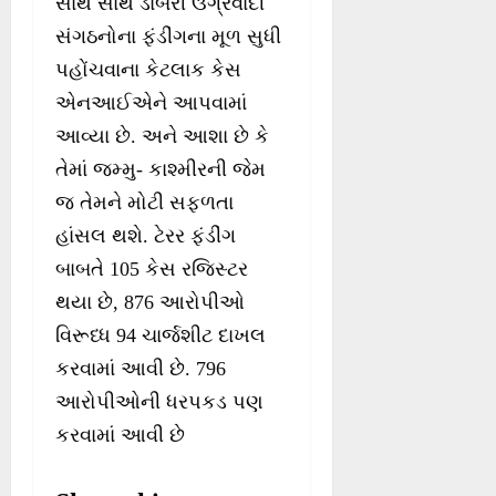
સાથે સાથે ડાબેરી ઉગ્રવાદી
સંગઠનોના ફંડીંગના મૂળ સુધી
પહોંચવાના કેટલાક કેસ
એનઆઈએને આપવામાં
આવ્યા છે. અને આશા છે કે
તેમાં જમ્મુ- કાશ્મીરની જેમ
જ તેમને મોટી સફળતા
હાંસલ થશે. ટેરર ફંડીંગ
બાબતે 105 કેસ રજિસ્ટર
થયા છે, 876 આરોપીઓ
વિરૂધ્ધ 94 ચાર્જશીટ દાખલ
કરવામાં આવી છે. 796
આરોપીઓની ધરપકડ પણ
કરવામાં આવી છે