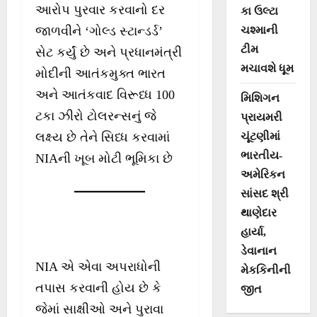
આરોપ પુરવાર કરવાનો દર
કા ઉલ્ટા
જાળવીને ‘ગોલ્ડ સ્ટાન્ડર્ડ’
ચશ્માની
ટીમ
સેટ કર્યું છે અને પ્રધાનમંત્રી
મચાવશે ધૂમ
મોદીની આતંકમુક્ત ભારત
અને આતંકવાદ વિરૂધ્ધ 100
મિશિગન
ટકા ઝીરો ટોલરન્સનું જે
પ્રાયમરી
લક્ષ્ય છે તેને સિધ્ધ કરવામાં
ચૂંટણીમાં
ભારતીય-
NIAની ખૂબ મોટી ભૂમિકા છે
અમેરિકન
સાંસદ શ્રી
થાણેદાર
હાર્યા,
ડેવાનાન
NIA એ એવા અપરાધોની
મેકકિનીની
તપાસ કરવાની હોય છે કે
જીત
જેમાં સાક્ષીઓ અને પુરાવા