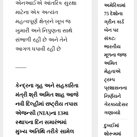
એનઆઈએ આંતરિક સુરક્ષા
અમેરિકામાં
માટેના એક અત્યંત
75 દેશોના
મહત્વપૂર્ણ ક્ષેત્રને ખૂબ જ
ગ્રીન કાર્ડ
ખુમારી અને નિપુણતા સાથે
બેન પર
સંકટ:
સંભાળી રહી છે અને તેને
ભારતીય
આગળ ધપાવી રહી છે
મૂળના જજ
અમિત
——
મેહતાએ
ટ્રમ્પ
કેન્દ્રના ગૃહ અને સહકારિતા
પ્રશાસનના
મંત્રી શ્રી અમિત શાહ આજે
નિર્ણયને
નવી દિલ્હીમાં રાષ્ટ્રીય તપાસ
ગેરકાયદેસર
એજન્સી (NIA)ના 13મા
ગણાવ્યો
સ્થાપના દિન સમારંભમાં
દુબઈમાં
મુખ્ય અતિથિ તરીકે સામેલ
શોરૂમમાં