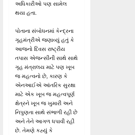
અધિકારીઓ પણ સામેલ
થયા હતા.
પોતાના સંબોધનમાં કેન્દ્રના
ગૃહમંત્રીએ જણાવ્યું હતું કે
આજનો દિવસ રાષ્ટ્રીય
તપાસ એજન્સીની સાથે સાથે
ગૃહ મંત્રાલય માટે પણ ખૂબ
જ મહત્વનો છે, કારણ કે
એનઆઈએ આંતરિક સુરક્ષા
માટે એક ખૂબ જ મહત્વપૂર્ણ
ક્ષેત્રને ખૂબ જ ખુમારી અને
નિપુણતા સાથે સંભાળી રહી છે
અને તેને આગળ ધપાવી રહી
છે. તેમણે કહ્યું કે