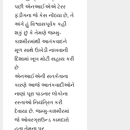
પછી એનઆઈએએ ટેરર
ફંડીંગના જે કેસ નોંધ્યા છે, તે
અંગે હું વિશ્વાસપૂર્વક કહી
શકું છું કે તેમણે જમ્મુ-
કાશ્મીરમાંથી આતંકવાદને
મૂળ સાથે ઉખેડી નાખવાની
દિશામાં ખૂબ મોટી સહાય કરી
છે
એનઆઈએની સતર્કતાના
કારણે આજે આતંકવાદીઓને
નાણાં પૂરા પાડનાર લોકોના
રસ્તાઓ નિયંત્રિત કરી
દેવાયા છે. જમ્મુ-કાશ્મીરમાં
જે ઓવરગ્રાઉન્ડ કામદારો
હતા તેમના પર