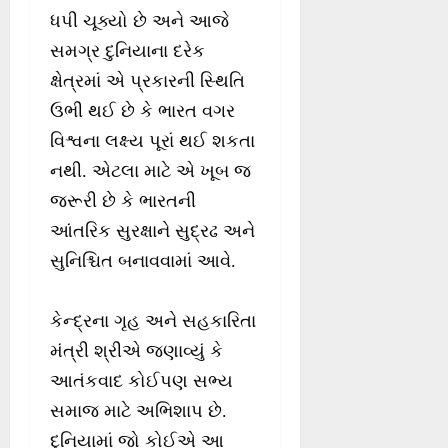
ધપી ચૂક્યો છે અને આજે
સમગ્ર દુનિયાના દરેક
ક્ષેત્રમાં એ પ્રકારની સ્થિતિ
ઉભી થઈ છે કે ભારત વગર
વિશ્વના લક્ષ્ય પૂરાં થઈ શકતા
નથી. એટલા માટે એ ખૂબ જ
જરૂરી છે કે ભારતની
આંતરિક સુરક્ષાને સુદ્રઢ અને
સુનિશ્ચિત બનાવવામાં આવે.
કેન્દ્રના ગૃહ અને સહકારિતા
મંત્રી શ્રીએ જણાવ્યું કે
આતંકવાદ કોઈપણ સભ્ય
સમાજ માટે અભિશાપ છે.
દુનિયામાં જો કોઈએ આ