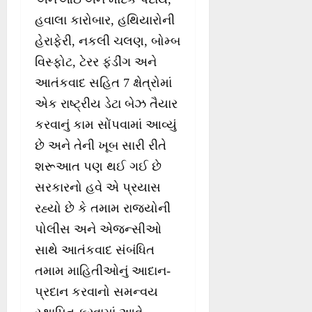
હવાલા કારોબાર, હથિયારોની
હેરાફેરી, નકલી ચલણ, બોમ્બ
વિસ્ફોટ, ટેરર ફંડીંગ અને
આતંકવાદ સહિત 7 ક્ષેત્રોમાં
એક રાષ્ટ્રીય ડેટા બેઝ તૈયાર
કરવાનું કામ સોંપવામાં આવ્યું
છે અને તેની ખૂબ સારી રીતે
શરૂઆત પણ થઈ ગઈ છે
સરકારનો હવે એ પ્રયાસ
રહ્યો છે કે તમામ રાજ્યોની
પોલીસ અને એજન્સીઓ
સાથે આતંકવાદ સંબંધિત
તમામ માહિતીઓનું આદાન-
પ્રદાન કરવાનો સમન્વય