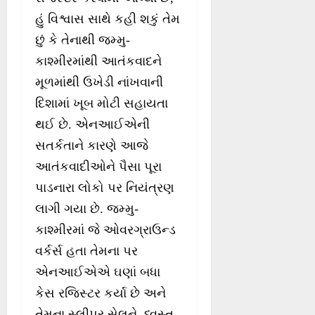
હું વિશ્વાસ સાથે કહી શકું તેમ
છું કે તેનાથી જમ્મુ-
કાશ્મીરમાંથી આતંકવાદને
મૂળમાંથી ઉખેડી નાંખવાની
દિશામાં ખૂબ મોટી સહાયતા
થઈ છે. એનઆઈએની
સતર્કતાને કારણે આજે
આતંકવાદીઓને પૈસા પૂરા
પાડનારા લોકો પર નિયંત્રણ
લાગી ગયા છે. જમ્મુ-
કાશ્મીરમાં જે ઓવરગ્રાઉન્ડ
વર્કર્સ હતા તેમના પર
એનઆઈએએ ઘણાં બધા
કેસ રજિસ્ટર કર્યા છે અને
તેમના સ્લીપર સેલને ધ્વસ્ત