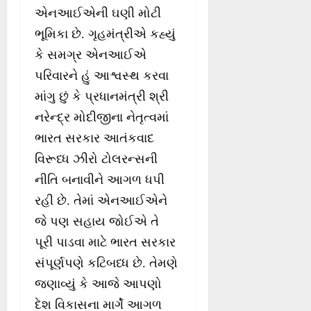
એનઆઈએની ઘણી મોટી
ભૂમિકા છે. ગૃહમંત્રીએ કહ્યું
કે સમગ્ર એનઆઈએ
પરિવારને હું આશ્વસ્થ કરવા
માંગુ છું કે પ્રધાનમંત્રી શ્રી
નરેન્દ્ર મોદીજીના નેતૃત્વમાં
ભારત સરકાર આતંકવાદ
વિરૂધ્ધ ઝીરો ટોલરન્સની
નીતિ બનાવીને આગળ ધપી
રહી છે. તેમાં એનઆઈએને
જે પણ સહાય જોઈએ તે
પૂરી પાડવા માટે ભારત સરકાર
સંપૂર્ણપણે કટિબધ્ધ છે. તેમણે
જણાવ્યું કે આજે આપણો
દેશ વિકાસના માર્ગે આગળ