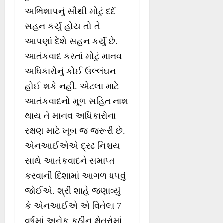
અભિશાપનું સૌથી મોટું દર્દ
સહન કર્યું હોય તો તે
આપણાં દેશે સહન કર્યું છે.
આતંકવાદ કરતાં મોટું માનવ
અધિકારોનું કોઈ ઉલ્લંઘન
હોઈ શકે નહીં. એટલા માટે
આતંકવાદનો મૂળ સહિત નાશ
થાય તે માનવ અધિકારોના
રક્ષણ માટે ખૂબ જ જરૂરી છે.
એનઆઈએએ દ્રઢ નિશ્ચય
સાથે આતંકવાદને સમાપ્ત
કરવાની દિશામાં આગળ ધપવું
જોઈએ. શ્રી શાહે જણાવ્યું
કે એનઆઈએ એ વિતેલા 7
વર્ષમાં અનેક કઠીન ક્ષેત્રોમાં