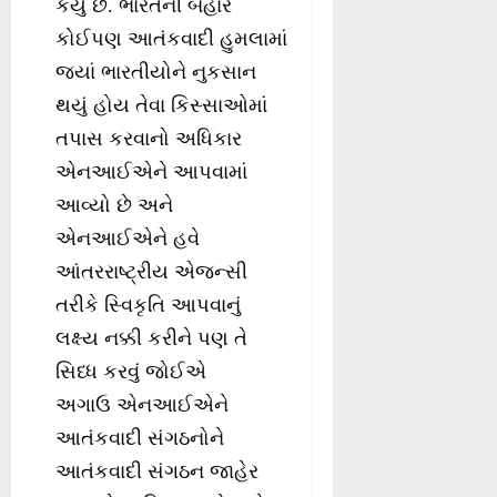
કર્યું છે. ભારતની બહાર
કોઈપણ આતંકવાદી હુમલામાં
જ્યાં ભારતીયોને નુકસાન
થયું હોય તેવા કિસ્સાઓમાં
તપાસ કરવાનો અધિકાર
એનઆઈએને આપવામાં
આવ્યો છે અને
એનઆઈએને હવે
આંતરરાષ્ટ્રીય એજન્સી
તરીકે સ્વિકૃતિ આપવાનું
લક્ષ્ય નક્કી કરીને પણ તે
સિધ્ધ કરવું જોઈએ
અગાઉ એનઆઈએને
આતંકવાદી સંગઠનોને
આતંકવાદી સંગઠન જાહેર