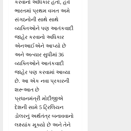
કરવાનો અધિકાર હતો, હવે
ભારતમાં પ્રથમ વખત અમે
સંગઠનોની સાથે સાથે
વ્યક્તિઓને પણ આતંકવાદી
જાહેર કરવાનો અધિકાર
એનઆઈએને આપ્યો છે
અને અત્યાર સુધીમાં 36
વ્યક્તિઓને આતંકવાદી
જાહેર પણ કરવામાં આવ્યા
છે. આ એક નવા પ્રકારની
શરૂઆત છે
પ્રધાનમંત્રી મોદીજીએ
દેશની સામે 5 ટ્રિલિયન
ડોલરનું અર્થતંત્ર બનાવવાનો
લક્ષ્યાંક મૂક્યો છે અને તેને