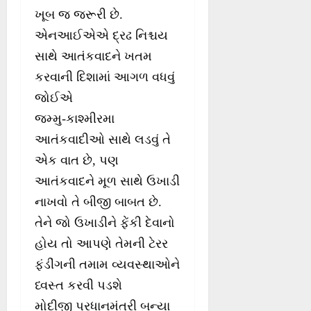
ખૂબ જ જરૂરી છે.
એનઆઈએએ દ્રઢ નિશ્ચય
સાથે આતંકવાદને ખતમ
કરવાની દિશામાં આગળ વધવું
જોઈએ
જમ્મુ-કાશ્મીરમા
આતંકવાદીઓ સાથે લડવું તે
એક વાત છે, પણ
આતંકવાદને મૂળ સાથે ઉખાડી
નાખવો તે બીજી બાબત છે.
તેને જો ઉખાડીને ફેંકી દેવાનો
હોય તો આપણે તેમની ટેરર
ફંડીંગની તમામ વ્યવસ્થાઓને
ધ્વસ્ત કરવી પડશે
મોદીજી પ્રધાનમંત્રી બન્યા