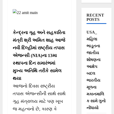
RECENT
POSTS
કેન્દ્રના ગૃહ અને સહકારિતા
USA_
મહિલા
મંત્રી શ્રી અમિત શાહ આજે
ભાડૂતના
નવી દિલ્હીમાં રાષ્ટ્રીય તપાસ
જાતીય
એજન્સી (NIA)ના 13મા
શોષણના
સ્થાપના દિન સમારંભમાં
આક્ષેપ
મુખ્ય અતિથિ તરીકે સામેલ
બદલ
થયા
ભારતીય
આજનો દિવસ રાષ્ટ્રીય
મૂળના
તપાસ એજન્સીની સાથે સાથે
મકાનમાલિ
ગૃહ મંત્રાલય માટે પણ ખૂબ
ક સામે ગુનો
નોંધાયો
જ મહત્વનો છે, કારણ કે