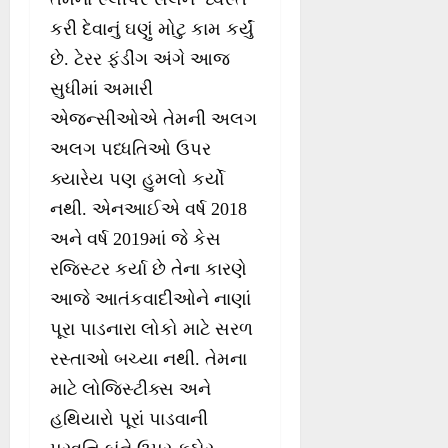
કરી દેવાનું ઘણું મોટુ કામ કર્યું
છે. ટેરર ફંડીંગ અંગે આજ
સુધીમાં અમારી
એજન્સીઓએ તેમની અલગ
અલગ પધ્ધતિઓ ઉપર
ક્યારેય પણ હુમલો કર્યો
નથી. એનઆઈએ વર્ષ 2018
અને વર્ષ 2019માં જે કેસ
રજિસ્ટર કર્યા છે તેના કારણે
આજે આતંકવાદીઓને નાણાં
પૂરા પાડનારા લોકો માટે સરળ
રસ્તાઓ બચ્યા નથી. તેમના
માટે લોજિસ્ટીક્સ અને
હથિયારો પૂરાં પાડવાની