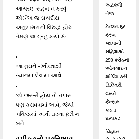
અટકળો
આચરણ સહન ન કરવું
તેજ
જોઈએ જે સંસદીય
ટેન્શન દૂર
અનુશાસનની વિરુદ્ધ હોય.
કરવા
તેમણે આગ્રહ કર્યો કે:
જાપાની
મહિલાએ
258 કરોડના
આ મુદ્દાને ગંભીરતાથી
ઓનલાઇન
ધ્યાનમાં લેવામાં આવે.
શોપિંગ કરી,
ડિલિવરી
વખતે
જો જરૂરી હોય તો તપાસ
કેન્સલ
પણ કરાવવામાં આવે, જેથી
કરતા
ભવિષ્યમાં આવી ઘટના ફરી ન
ધરપકડ
બને.
વિજ્ઞાન