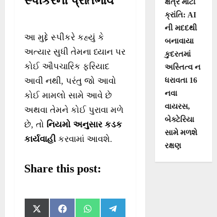
સ્પીકરનો પ્રતિભાવ
ક્ષેત્રે મોટી
ક્રાંતિ: AI
ની મદદથી
આ મુદ્દે સ્પીકરે કહ્યું કે
બનાવાયા
અત્યાર સુધી તેમના ધ્યાન પર
કુદરતમાં
કોઈ ઔપચારિક ફરિયાદ
અસ્તિત્વ ન
ધરાવતા 16
આવી નથી, પરંતુ જો આવો
નવા
કોઈ મામલો સામે આવે છે
વાયરસ,
અથવા તેમને કોઈ પુરાવા મળે
બેક્ટેરિયા
છે, તો
નિયમો અનુસાર કડક
સામે મળશે
કાર્યવાહી
કરવામાં આવશે.
રક્ષણ
Share this post:
S
S
S
S
X
F
W
T