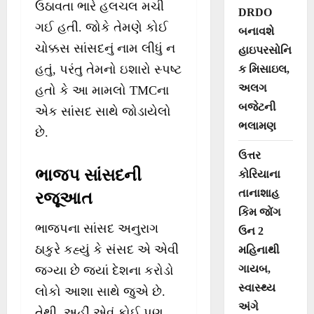
ઉઠાવતા ભારે હલચલ મચી
DRDO
ગઈ હતી. જોકે તેમણે કોઈ
બનાવશે
ચોક્કસ સાંસદનું નામ લીધું ન
હાઇપરસોનિ
હતું, પરંતુ તેમનો ઇશારો સ્પષ્ટ
ક મિસાઇલ,
અલગ
હતો કે આ મામલો TMCના
બજેટની
એક સાંસદ સાથે જોડાયેલો
ભલામણ
છે.
ઉત્તર
ભાજપ સાંસદની
કોરિયાના
તાનાશાહ
રજૂઆત
કિમ જોંગ
ભાજપના સાંસદ અનુરાગ
ઉન 2
ઠાકુરે કહ્યું કે સંસદ એ એવી
મહિનાથી
ગાયબ,
જગ્યા છે જ્યાં દેશના કરોડો
સ્વાસ્થ્ય
લોકો આશા સાથે જુએ છે.
અંગે
તેથી, અહીં એવું કોઈ પણ