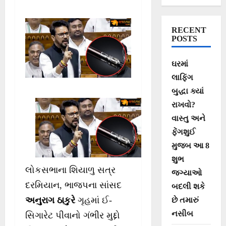
કહ્યું- નિયમો
અનુસાર કાર્યવાહી
RECENT
થશે
POSTS
ઘરમાં
લાફિંગ
બુદ્ધા ક્યાં
રાખવો?
વાસ્તુ અને
ફેંગશુઈ
મુજબ આ 8
શુભ
લોકસભાના શિયાળુ સત્ર
જગ્યાઓ
દરમિયાન, ભાજપના સાંસદ
બદલી શકે
અનુરાગ ઠાકુરે
ગૃહમાં ઈ-
છે તમારું
નસીબ
સિગારેટ પીવાનો ગંભીર મુદ્દો