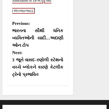
n
n
n
n
Association of DFW)
t
o
NRI
p
a
e
k
p
m
r
(એનઆરઆઇ)
)
P
Previous:
o
ભારતના સૌથી ધનિક
s
વ્યક્તિઓની યાદી…અદાણી
ઓન ટોપ
t
Next:
n
3 જૂને વાસદ–રણોલી સ્ટેશનો
a
વચ્ચે બ્લોકને કારણે કેટલીક
v
ટ્રેનો પ્રભાવિત
i
g
a
t