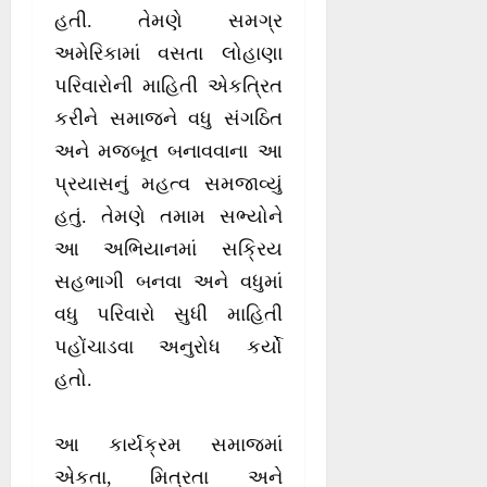
હતી. તેમણે સમગ્ર
અમેરિકામાં વસતા લોહાણા
પરિવારોની માહિતી એકત્રિત
કરીને સમાજને વધુ સંગઠિત
અને મજબૂત બનાવવાના આ
પ્રયાસનું મહત્વ સમજાવ્યું
હતું. તેમણે તમામ સભ્યોને
આ અભિયાનમાં સક્રિય
સહભાગી બનવા અને વધુમાં
વધુ પરિવારો સુધી માહિતી
પહોંચાડવા અનુરોધ કર્યો
હતો.
આ કાર્યક્રમ સમાજમાં
એકતા, મિત્રતા અને