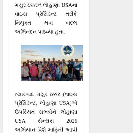
મયુર ઠક્કરને લોહાણા USAના
વાઇસ પ્રેસિડેન્ટ તરીકે
નિયુક્ત થવા બદલ
અભિનંદન પાઠવ્યા હતા.
ત્યારબાદ મયુર ઠક્કર (વાઇસ
પ્રેસિડેન્ટ, લોહાણા USA)એ
ઉપસ્થિત સભ્યોને લોહાણા
USA સેન્સસ 2026
અભિયાન વિશે માહિતી આપી