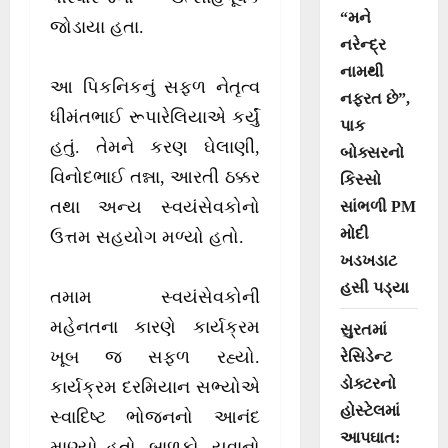
“મને
જોડાયા હતા.
નરેન્દ્ર
નામથી
આ પિકનિકનું સફળ નેતૃત્વ
નફરત છે”,
ધીમંતભાઈ રૂપારેલિયાએ કર્યું
પાક
હતું. તેમને કરણ ઘેલાણી,
બોક્સરનો
વિનોદભાઈ તન્ના, આરતી ઠક્કર
કિસ્સો
તથા અન્ય સ્વયંસેવકોનો
સાંભળી PM
મોદી
ઉત્તમ સહયોગ મળ્યો હતો.
ખડખડાટ
હસી પડ્યા
તમામ સ્વયંસેવકોની
મહેનતના કારણે કાર્યક્રમ
સુરતમાં
ખૂબ જ સફળ રહ્યો.
રેસિડેન્ટ
ડોક્ટરનો
કાર્યક્રમ દરમિયાન સભ્યોએ
હોસ્ટેલમાં
સ્વાદિષ્ટ ભોજનનો આનંદ
આપઘાત:
માણ્યો હતો. બાળકો, યુવાનો