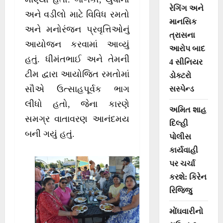
રેગિંગ અને
અને વડીલો માટે વિવિધ રમતો
માનસિક
અને મનોરંજન પ્રવૃત્તિઓનું
ત્રાસના
આયોજન કરવામાં આવ્યું
આરોપ બાદ
હતું. ધીમંતભાઈ અને તેમની
4 સીનિયર
ટીમ દ્વારા આયોજિત રમતોમાં
ડોક્ટરો
સૌએ ઉત્સાહપૂર્વક ભાગ
સસ્પેન્ડ
લીધો હતો, જેના કારણે
અમિત શાહ
સમગ્ર વાતાવરણ આનંદમય
દિલ્હી
બની ગયું હતું.
પોલીસ
કાર્યવાહી
પર ચર્ચા
કરશે: કિરેન
રિજિજુ
મોંઘવારીનો