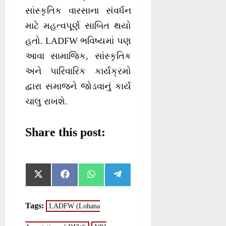
સાંસ્કૃતિક વારસાના સંવર્ધન
માટે મહત્વપૂર્ણ સાબિત થયો
હતો. LADFW ભવિષ્યમાં પણ
આવા સામાજિક, સાંસ્કૃતિક
અને પારિવારિક કાર્યક્રમો
દ્વારા સમાજને જોડવાનું કાર્ય
ચાલુ રાખશે.
Share this post:
S
S
S
S
X
F
W
T
h
h
h
h
(
a
h
e
a
a
a
a
T
c
a
l
r
r
r
r
w
e
t
e
Tags:
LADFW (Lohana
e
e
e
e
i
b
s
g
o
o
o
o
t
o
A
r