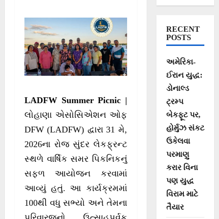
સફળ આયોજન
RECENT
POSTS
અમેરિકા-
ઈરાન યુદ્ધ:
ડોનાલ્ડ
LADFW Summer Picnic |
ટ્રમ્પ
લોહાણા એસોસિએશન ઓફ
બેકફૂટ પર,
હોર્મુઝ સંકટ
DFW (LADFW) દ્વારા 31 મે,
ઉકેલવા
2026ના રોજ સુંદર લેકફ્રન્ટ
પરમાણુ
સ્થળે વાર્ષિક સમર પિકનિકનું
કરાર વિના
સફળ આયોજન કરવામાં
પણ યુદ્ધ
આવ્યું હતું. આ કાર્યક્રમમાં
વિરામ માટે
100થી વધુ સભ્યો અને તેમના
તૈયાર
પરિવારજનો ઉત્સાહપૂર્વક