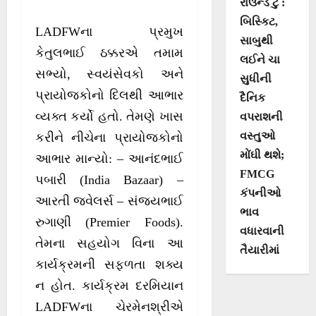
રાઉન્ડ ટુ :
બિસ્કિટ,
LADFWના પ્રમુખ
સાબુથી
કેતુલભાઈ ઠક્કરએ તમામ
લઈને ચા
સભ્યો, સ્વયંસેવકો અને
સુધીની
પ્રાયોજકોનો દિલથી આભાર
દૈનિક
વ્યક્ત કર્યો હતો. તેમણે ખાસ
વપરાશની
વસ્તુઓ
કરીને નીચેના પ્રાયોજકોનો
મોંઘી થશે;
આભાર માન્યો: – આનંદભાઈ
FMCG
પબારી (India Bazaar) –
કંપનીઓ
આરતી જ્વેલર્સ – સંજયભાઈ
ભાવ
રુગાણી (Premier Foods).
વધારવાની
તેમના સહયોગ વિના આ
તૈયારીમાં
કાર્યક્રમની સફળતા શક્ય
ન હોત. કાર્યક્રમ દરમિયાન
LADFWના ચેરમેનશ્રીએ