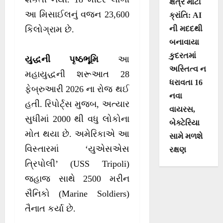
ક્ષેત્રે મોટી
આ મિસાઈલનું વજન 23,600
ક્રાંતિ: AI
ની મદદથી
કિલોગ્રામ છે.
બનાવાયા
કુદરતમાં
યુદ્ધની પૃષ્ઠભૂમિ
આ
અસ્તિત્વ ન
મહાયુદ્ધની શરૂઆત 28
ધરાવતા 16
ફેબ્રુઆરી 2026 ના રોજ થઈ
નવા
હતી. રિપોર્ટ્સ મુજબ, અત્યાર
વાયરસ,
સુધીમાં 2000 થી વધુ લોકોના
બેક્ટેરિયા
મોત થયા છે. અમેરિકાએ આ
સામે મળશે
વિસ્તારમાં ‘યુએસએસ
રક્ષણ
ત્રિપોલી’ (USS Tripoli)
જહાજ સાથે 2500 મરીન
સૈનિકો (Marine Soldiers)
તૈનાત કર્યા છે.