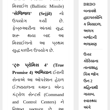
DRDO
મિસાઈલ (Ballistic Missile)
બનાવશે
‘સેજ્જિલ’ (Sejjil)
નો
હાઇપરસોનિ
ઉપયોગ કર્યો છે.
ક મિસાઇલ,
ફેબ્રુઆરીના અંતમાં યુદ્ધ
અલગ
શરૂ થયા બાદ આ
બજેટની
મિસાઈલનો આ પ્રથમ
ભલામણ
યુદ્ધકાલીન ઉપયોગ છે.
ઉત્તર
કોરિયાના
‘ટ્રુ પ્રોમિસ 4’ (True
તાનાશાહ
Promise 4) અભિયાન
ઈરાની
કિમ જોંગ
સેનાએ આ ઓપરેશન હેઠળ
ઉન 2
ઈઝરાયલના કમાન્ડ એન્ડ
મહિનાથી
ગાયબ,
કંટ્રોલ સેન્ટર્સ (Command
સ્વાસ્થ્ય
and Control Centers) ને
અંગે
નિશાન બનાવ્યા છે. આ