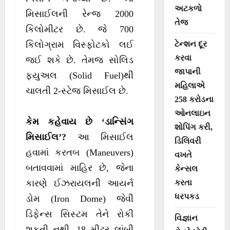
અટકળો
મિસાઈલની રેન્જ 2000
તેજ
કિલોમીટર છે. જે 700
ટેન્શન દૂર
કિલોગ્રામ વિસ્ફોટકો લઈ
કરવા
જઈ શકે છે. તેમજ સોલિડ
જાપાની
ફ્યુઅલ (Solid Fuel)થી
મહિલાએ
ચાલતી 2-સ્ટેજ મિસાઈલ છે.
258 કરોડના
ઓનલાઇન
કેમ કહેવાય છે ‘ડાન્સિંગ
શોપિંગ કરી,
મિસાઈલ’?
આ મિસાઈલ
ડિલિવરી
હવામાં કરતબ (Maneuvers)
વખતે
બતાવવામાં માહિર છે, જેના
કેન્સલ
કરતા
કારણે ઈઝરાયલની આયર્ન
ધરપકડ
ડોમ (Iron Dome) જેવી
ડિફેન્સ સિસ્ટમ તેને રોકી
વિજ્ઞાન
શકતી નથી. 18 મીટર લાંબી