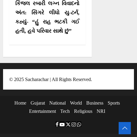
કિંજલ રબારી લગ્ન વિવાદનો
i
અંત: સિંગરે લીધો યુ-ટર્ન,
g
કહ્યું- “હું રાહ ભટકી ગઈ
a
હતી, હવે પરિવાર સાથે છું”
t
i
o
n
© 2025 Sacharachar | All Rights Reserved.
Home
Gujarat
National
World
Business
Sports
Entertainment
Tech
Religious
NRI
F
Y
T
I
W
a
o
w
n
h