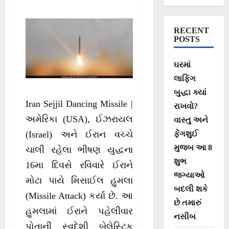
‘ડાન્સિંગ મિસાઈલ’
સેજ્જિલ?
RECENT
POSTS
ઘરમાં
લાફિંગ
બુદ્ધા ક્યાં
Iran Sejjil Dancing Missile |
રાખવો?
અમેરિકા (USA), ઈઝરાયલ
વાસ્તુ અને
ફેંગશુઈ
(Israel) અને ઈરાન વચ્ચે
મુજબ આ 8
ચાલી રહેલા ભીષણ યુદ્ધના
શુભ
16મા દિવસે રવિવારે ઈરાને
જગ્યાઓ
મોટા પાયે મિસાઈલ હુમલા
બદલી શકે
(Missile Attack) કર્યા છે. આ
છે તમારું
હુમલામાં ઈરાને પહેલીવાર
નસીબ
પોતાની સ્વદેશી બેલેસ્ટિક