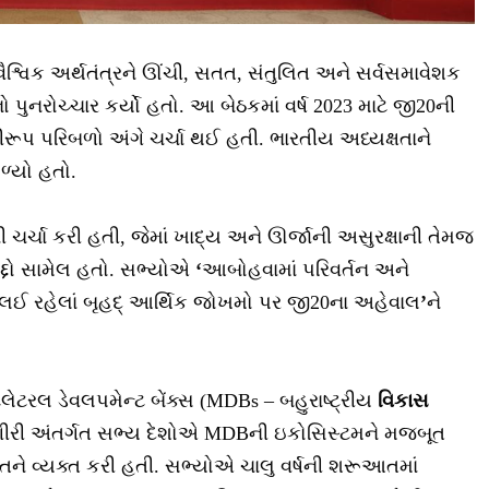
ૈશ્વિક અર્થતંત્રને ઊંચી, સતત, સંતુલિત અને સર્વસમાવેશક
પુનરોચ્ચાર કર્યો હતો. આ બેઠકમાં વર્ષ 2023 માટે જી20ની
વીરૂપ પરિબળો અંગે ચર્ચા થઈ હતી. ભારતીય અધ્યક્ષતાને
ળ્યો હતો.
 ચર્ચા કરી હતી, જેમાં ખાદ્ય અને ઊર્જાની અસુરક્ષાની તેમજ
દ્દો સામેલ હતો. સભ્યોએ
‘
આબોહવામાં પરિવર્તન અને
ર લઈ રહેલાં બૃહદ્ આર્થિક જોખમો પર જી20ના અહેવાલ
’
ને
િલેટરલ ડેવલપમેન્ટ બેંક્સ (MDBs
– બહુરાષ્ટ્રીય
વિકાસ
ીરી અંતર્ગત સભ્ય દેશોએ MDBની ઇકોસિસ્ટમને મજબૂત
ાતને વ્યક્ત કરી હતી. સભ્યોએ ચાલુ વર્ષની શરૂઆતમાં