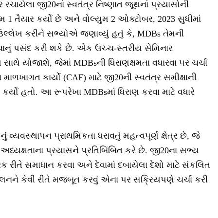
રચાયેલા જી20નાં સ્વતંત્ર નિષ્ણાત જૂથનાં પ્રયાસોની
ુમ 1 તૈયાર કર્યો છે અને વોલ્યુમ 2 ઓક્ટોબર, 2023 સુધીમાં
ઉલ્લેખ કરીને સભ્યોએ જણાવ્યું હતું કે, MDBs તેમની
ં પસંદ કરી શકે છે. એક ઉચ્ચ-સ્તરીય સેમિનાર
ાથે યોજાશે, જેમાં MDBsની ધિરાણક્ષમતા વધારવા પર ચર્ચા
ા માળખાગત કાર્યો (CAF) માટે જી20ની સ્વતંત્ર સમીક્ષાની
 કર્યો હતો. આ રૂપરેખા MDBsમાં ધિરાણ કરવા માટે વધારે
 વ્યવસ્થાપન પ્રાથમિકતા ધરાવતું મહત્વપૂર્ણ ક્ષેત્ર છે, જે
્યક્ષતાના પ્રયાસને પ્રતિબિંબિત કરે છે. જી20ના સભ્ય
રક રીતે સમાધાન કરવા અને દેવામાં દબાયેલા દેશો માટે સંકલિત
કલનને કેવી રીતે મજબૂત કરવું એના પર સક્રિયપણે ચર્ચા કરી