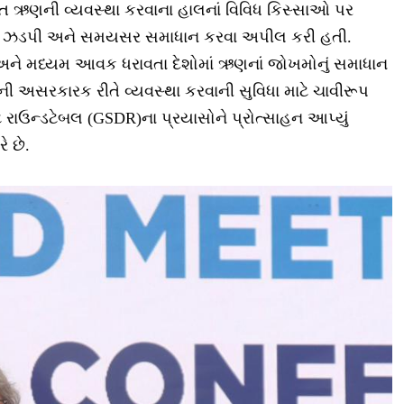
ગત ઋણની વ્યવસ્થા કરવાના હાલનાં વિવિધ કિસ્સાઓ પર
નું ઝડપી અને સમયસર સમાધાન કરવા અપીલ કરી હતી.
 અને મધ્યમ આવક ધરાવતા દેશોમાં ઋણનાં જોખમોનું સમાધાન
 અસરકારક રીતે વ્યવસ્થા કરવાની સુવિધા માટે ચાવીરૂપ
ટ રાઉન્ડટેબલ (GSDR)ના પ્રયાસોને પ્રોત્સાહન આપ્યું
ે છે.