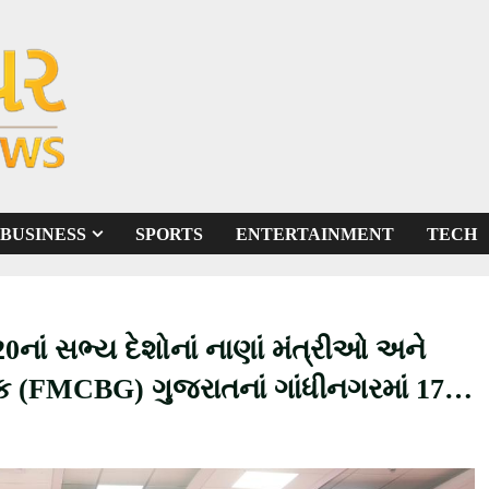
BUSINESS
SPORTS
ENTERTAINMENT
TECH
નાં સભ્ય દેશોનાં નાણાં મંત્રીઓ અને
બેઠક (FMCBG) ગુજરાતનાં ગાંધીનગરમાં 17-