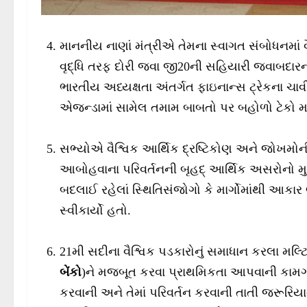
માનનીય નાણાં મંત્રીએ તેમના સ્વાગત સંબોધનમાં વ
વૃદ્ધિ તરફ દોરી જવા જી20ની સહિયારી જવાબદારનો 
ભારતીય અધ્યક્ષતા અંતર્ગત ફાઇનાન્સ ટ્રેકના ચા
એજન્ડામાં સામેલ તમામ બાબતો પર બહોળો ટેકો મ
સભ્યોએ વૈશ્વિક આર્થિક દ્રષ્ટિકોણ અને જોખમોની
આબોહવાના પરિવર્તનની બૃહદ્ આર્થિક અસરોનો મુ
બદલાઈ રહેલાં સ્થિતિસંજોગો કે માર્ગોમાંથી આકા
સ્વીકાર્યો હતો.
21મી સદીના વૈશ્વિક પડકારોનું સમાધાન કરલા મલ્ટ
બેંકો
)ને મજબૂત કરવા પ્રાથમિકતા આપવાની કામગ
કરવાની અને તેમાં પરિવર્તન કરવાની તાતી જરૂરિય