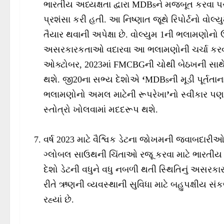
ભારતીય અધ્યક્ષતા દ્વારા MDBsને મજબૂત કરવા પર 
પ્રશંસા કરી હતી. આ નિષ્ણાત જૂથે રિપોર્ટનો વોલ્ય
તૈયાર થવાની અપેક્ષા છે. વોલ્યુમ 1ની ભલામણોનો 
અસરકારકતાઓ વદારવા આ ભલામણોની ચર્ચા કરવાનુ
ઓક્ટોબર, 2023માં FMCBGની ચોથી બેઠખની સાથે સ
થશે. જી20ના સભ્ય દેશોએ
‘
MDBsની મૂડી પૂર્તતાન
ભલામણોનો અમલ માટેની રૂપરેખા
’
નો સ્વીકાર પણ
સ્તોત્રો ખોલવામાં મદદરૂપ થશે.
વર્ષ 2023 માટે વૈશ્વિક ડેટના જોખમની જવાબદારીઓનું
ગ્લોબલ સાઉથની ચિંતાઓ રજૂ કરવા માટે ભારતીય અધ
દેશો ડેટની વધુને વધુ નબળી થતી સ્થિતિનું અસરકા
રીતે ઋણની વ્યવસ્થાની સુવિધા માટે બહુપક્ષીય સં
રહ્યાં છે.