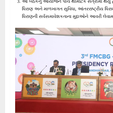
આ બેઠકનું આયોજન પાંચ થીમેટિક સત્રોમાં થયું હતું
ધિરાણ અને માળખાગત સુવિધા, આંતરરાષ્ટ્રીય ધિરાણનુ
ધિરાણની સર્વસમાવેશકતાના મુદ્દાઓને આવરી લેવામાં