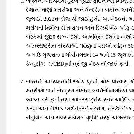
ભારતની અધ્યક્ષતા હેઠળ જી20 ફાઇનાન્સ મિનિસ્ટર્
દેશોનાં નાણાં મંત્રીઓ અને કેન્દ્રીય બેંકોના ગવર્
જુલાઈ, 2023ના રોજ યોજાઈ હતી. આ બેઠકની અધ્યક્
શ્રીમતી નિર્મલા સીતારામન અને રિઝર્વ બેંક ઓફ ઇ
બેઠકમાં જી20 સભ્ય દેશો, આમંત્રિત દેશોના નાણાં 
આંતરરાષ્ટ્રીય સંસ્થાઓ (IOs)ના વડાઓ સહિત 5
અગાઉ ગુજરાતનાં ગાંધીનગરમાં 14 અને 15 જુલાઈ,
ડેપ્યુટીઝ (FCBD)ની ત્રીજી બેઠક યોજાઈ હતી.
ભારતની અધ્યક્ષતાની
“
એક પૃથ્વી, એક પરિવાર,
મંત્રીઓ અને સેન્ટ્રલ બેંકોના ગવર્નર્સે નાગરિકો
વ્યક્ત કરી હતી તથા આંતરરાષ્ટ્રીય સ્તરે આર્થિ
કરવા અને વૈશ્વિક અર્થતંત્રને સ્ટ્રોંગ, સસ્ટેઇનેબ્
સંતુલિત અને સર્વસમાવેશક વૃદ્ધિ) તરફ અગ્રેસર 