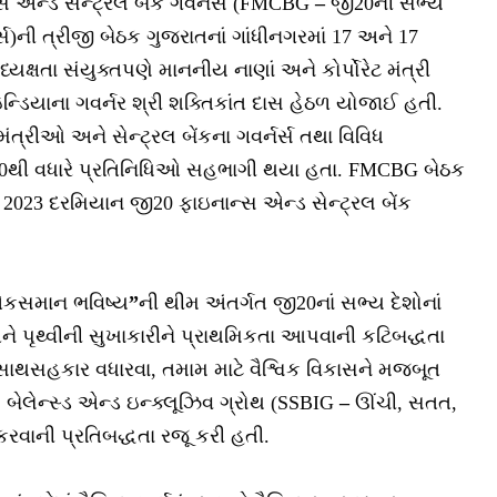
સ એન્ડ સેન્ટ્રલ બેંક ગવર્નર્સ (FMCBG
–
જી20ની સભ્ય
નર્સ)ની ત્રીજી બેઠક ગુજરાતનાં ગાંધીનગરમાં 17 અને 17
ષતા સંયુક્તપણે માનનીય નાણાં અને કોર્પોરેટ મંત્રી
ન્ડિયાના ગવર્નર શ્રી શક્તિકાંત દાસ હેઠળ યોજાઈ હતી.
મંત્રીઓ અને સેન્ટ્રલ બેંકના ગવર્નર્સ તથા વિવિધ
00થી વધારે પ્રતિનિધિઓ સહભાગી થયા હતા. FMCBG બેઠક
 2023 દરમિયાન જી20 ફાઇનાન્સ એન્ડ સેન્ટ્રલ બેંક
 એકસમાન ભવિષ્ય
”
ની થીમ અંતર્ગત જી20નાં સભ્ય દેશોનાં
 અને પૃથ્વીની સુખાકારીને પ્રાથમિકતા આપવાની કટિબદ્ધતા
ક સાથસહકાર વધારવા, તમામ માટે વૈશ્વિક વિકાસને મજબૂત
લ, બેલેન્સ્ડ એન્ડ ઇન્ક્લૂઝિવ ગ્રોથ (SSBIG
–
ઊંચી, સતત,
કરવાની પ્રતિબદ્ધતા રજૂ કરી હતી.