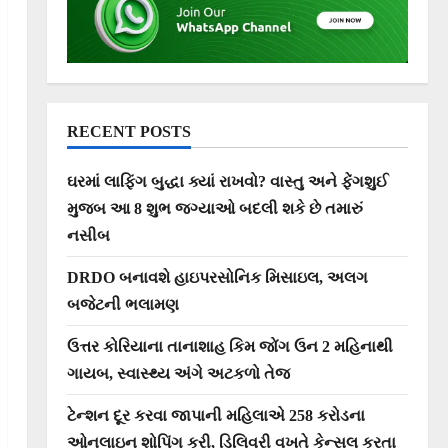
RECENT POSTS
ઘરમાં લાફિંગ બુદ્ધા ક્યાં રાખવો? વાસ્તુ અને ફેંગશુઈ
મુજબ આ 8 શુભ જગ્યાઓ બદલી શકે છે તમારું
નસીબ
DRDO બનાવશે હાઇપરસોનિક મિસાઇલ, અલગ
બજેટની ભલામણ
ઉત્તર કોરિયાના તાનાશાહ કિમ જોંગ ઉન 2 મહિનાથી
ગાયબ, સ્વાસ્થ્ય અંગે અટકળો તેજ
ટેન્શન દૂર કરવા જાપાની મહિલાએ 258 કરોડના
ઓનલાઇન શોપિંગ કરી, ડિલિવરી વખતે કેન્સલ કરતા