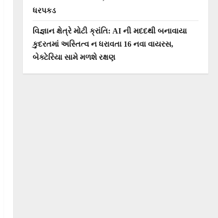
ધરપકડ
વિજ્ઞાન ક્ષેત્રે મોટી ક્રાંતિ: AI ની મદદથી બનાવાયા
કુદરતમાં અસ્તિત્વ ન ધરાવતા 16 નવા વાયરસ,
બેક્ટેરિયા સામે મળશે રક્ષણ