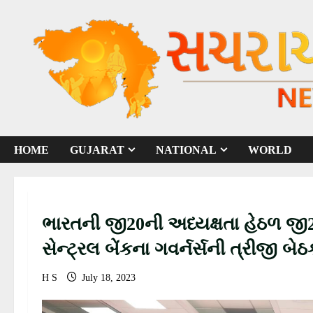
S
k
i
p
t
o
c
o
HOME
GUJARAT
NATIONAL
WORLD
n
t
e
n
ભારતની જી20ની અધ્યક્ષતા હેઠળ જી20
t
સેન્ટ્રલ બેંકના ગવર્નર્સની ત્રીજી 
18 જુલાઈ, 2023નાં રોજ યોજાઈ
H S
July 18, 2023