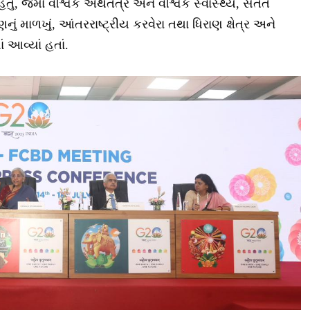
, જેમાં વૈશ્વિક અર્થતંત્ર અને વૈશ્વિક સ્વાસ્થ્ય, સતત
ં માળખું, આંતરરાષ્ટ્રીય કરવેરા તથા ધિરાણ ક્ષેત્ર અને
 આવ્યાં હતાં.