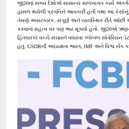
જી20નાં સભ્ય દેશોએ સામાન્ય માળખાગત કાર્ય અંતર્
હાંસલ થયેલી પ્રગતિને આવકારી હતી તથા આ કેસો
તેમણે અસરકારક, સંપૂર્ણ અને વ્યવસ્થિત રીતે ઓછી
કરવાનાં મહત્વ પર પણ ભાર મૂક્યો હતો. જી20એ ઋણની
હિતધારકો વચ્ચે સંચારને વધારવા ગ્લોબલ સોવેરિયન ડે
હતું. GSDRની અધ્યક્ષતા ભારત, IMF અને વિશ્વ બેંક કર