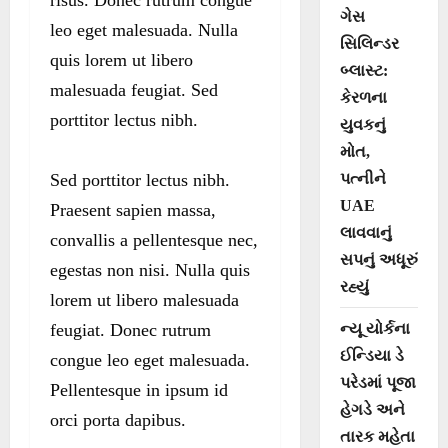
ગેસ
leo eget malesuada. Nulla
સિલિન્ડર
quis lorem ut libero
બ્લાસ્ટ:
malesuada feugiat. Sed
કેરળના
porttitor lectus nibh.
યુવકનું
મોત,
Sed porttitor lectus nibh.
પત્નીને
UAE
Praesent sapien massa,
લાવવાનું
convallis a pellentesque nec,
સપનું અધૂરું
egestas non nisi. Nulla quis
રહ્યું
lorem ut libero malesuada
feugiat. Donec rutrum
ન્યૂ યોર્કના
ઈન્ડિયા ડે
congue leo eget malesuada.
પરેડમાં પૂજા
Pellentesque in ipsum id
હેગડે અને
orci porta dapibus.
તારક મહેતા