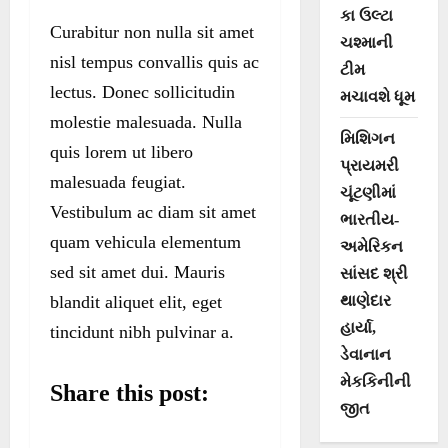
કા ઉલ્ટા
Curabitur non nulla sit amet
ચશ્માની
nisl tempus convallis quis ac
ટીમ
lectus. Donec sollicitudin
મચાવશે ધૂમ
molestie malesuada. Nulla
મિશિગન
quis lorem ut libero
પ્રાયમરી
malesuada feugiat.
ચૂંટણીમાં
Vestibulum ac diam sit amet
ભારતીય-
quam vehicula elementum
અમેરિકન
sed sit amet dui. Mauris
સાંસદ શ્રી
blandit aliquet elit, eget
થાણેદાર
હાર્યા,
tincidunt nibh pulvinar a.
ડેવાનાન
મેકકિનીની
Share this post:
જીત