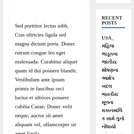
RECENT
POSTS
Sed porttitor lectus nibh.
Cras ultricies ligula sed
USA_
magna dictum porta. Donec
મહિલા
rutrum congue leo eget
ભાડૂતના
malesuada. Curabitur aliquet
જાતીય
quam id dui posuere blandit.
શોષણના
આક્ષેપ
Vestibulum ante ipsum
બદલ
primis in faucibus orci
ભારતીય
luctus et ultrices posuere
મૂળના
cubilia Curae; Donec velit
મકાનમાલિ
neque, auctor sit amet
ક સામે ગુનો
aliquam vel, ullamcorper sit
નોંધાયો
amet ligula.