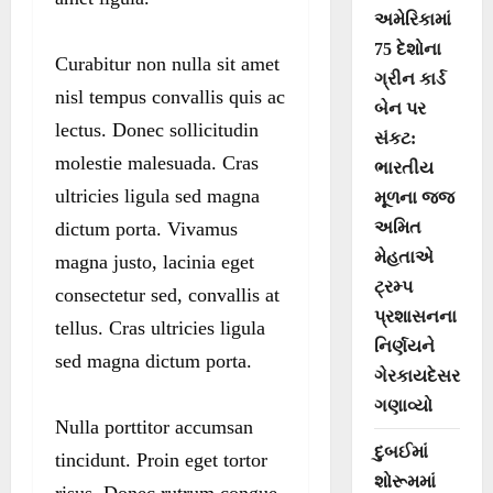
અમેરિકામાં
75 દેશોના
Curabitur non nulla sit amet
ગ્રીન કાર્ડ
nisl tempus convallis quis ac
બેન પર
lectus. Donec sollicitudin
સંકટ:
molestie malesuada. Cras
ભારતીય
ultricies ligula sed magna
મૂળના જજ
dictum porta. Vivamus
અમિત
મેહતાએ
magna justo, lacinia eget
ટ્રમ્પ
consectetur sed, convallis at
પ્રશાસનના
tellus. Cras ultricies ligula
નિર્ણયને
sed magna dictum porta.
ગેરકાયદેસર
ગણાવ્યો
Nulla porttitor accumsan
દુબઈમાં
tincidunt. Proin eget tortor
શોરૂમમાં
risus. Donec rutrum congue