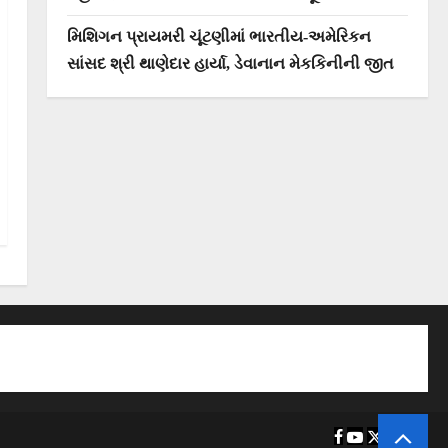
મિશિગન પ્રાયમરી ચૂંટણીમાં ભારતીય-અમેરિકન
સાંસદ શ્રી થાણેદાર હાર્યા, ડેવાનાન મેકકિનીની જીત
F
Y
T
I
W