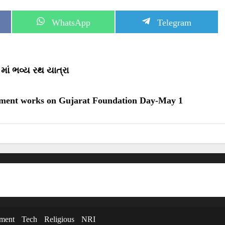
S
S
WhatsApp
Telegram
h
h
a
a
r
r
e
e
o
o
 માં ભવ્ય રથ યાત્રા
n
n
elopment works on Gujarat Foundation Day-May 1
nment
Tech
Religious
NRI