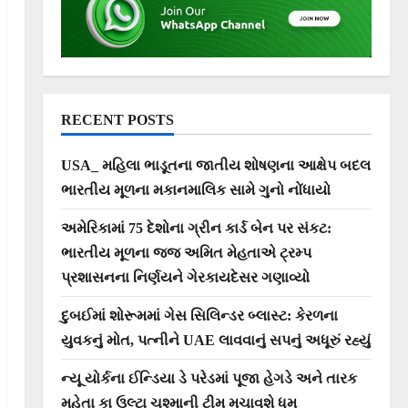
RECENT POSTS
USA_ મહિલા ભાડૂતના જાતીય શોષણના આક્ષેપ બદલ
ભારતીય મૂળના મકાનમાલિક સામે ગુનો નોંધાયો
અમેરિકામાં 75 દેશોના ગ્રીન કાર્ડ બેન પર સંકટ:
ભારતીય મૂળના જજ અમિત મેહતાએ ટ્રમ્પ
પ્રશાસનના નિર્ણયને ગેરકાયદેસર ગણાવ્યો
દુબઈમાં શોરૂમમાં ગેસ સિલિન્ડર બ્લાસ્ટ: કેરળના
યુવકનું મોત, પત્નીને UAE લાવવાનું સપનું અધૂરું રહ્યું
ન્યૂ યોર્કના ઈન્ડિયા ડે પરેડમાં પૂજા હેગડે અને તારક
મહેતા કા ઉલ્ટા ચશ્માની ટીમ મચાવશે ધૂમ