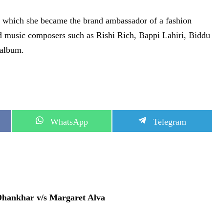
r which she became the brand ambassador of a fashion
music composers such as Rishi Rich, Bappi Lahiri, Biddu
 album.
S
S
WhatsApp
Telegram
h
h
a
a
r
r
e
e
o
o
n
n
 Dhankhar v/s Margaret Alva