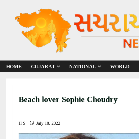
S
k
i
p
t
o
c
o
HOME
GUJARAT
NATIONAL
WORLD
n
t
e
n
Beach lover Sophie Choudry
t
H S
July 18, 2022