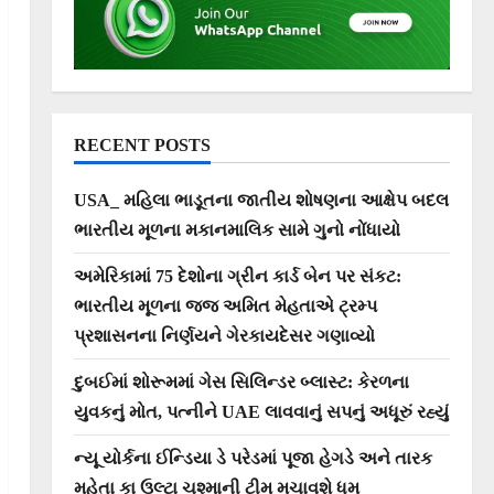
RECENT POSTS
USA_ મહિલા ભાડૂતના જાતીય શોષણના આક્ષેપ બદલ
ભારતીય મૂળના મકાનમાલિક સામે ગુનો નોંધાયો
અમેરિકામાં 75 દેશોના ગ્રીન કાર્ડ બેન પર સંકટ:
ભારતીય મૂળના જજ અમિત મેહતાએ ટ્રમ્પ
પ્રશાસનના નિર્ણયને ગેરકાયદેસર ગણાવ્યો
દુબઈમાં શોરૂમમાં ગેસ સિલિન્ડર બ્લાસ્ટ: કેરળના
યુવકનું મોત, પત્નીને UAE લાવવાનું સપનું અધૂરું રહ્યું
ન્યૂ યોર્કના ઈન્ડિયા ડે પરેડમાં પૂજા હેગડે અને તારક
મહેતા કા ઉલ્ટા ચશ્માની ટીમ મચાવશે ધૂમ