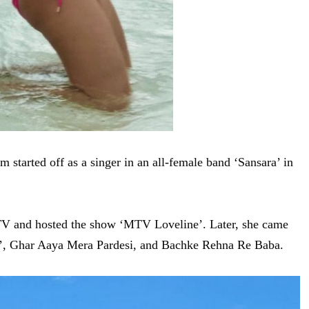
tarted off as a singer in an all-female band ‘Sansara’ in
V and hosted the show ‘MTV Loveline’. Later, she came
n’, Ghar Aaya Mera Pardesi, and Bachke Rehna Re Baba.