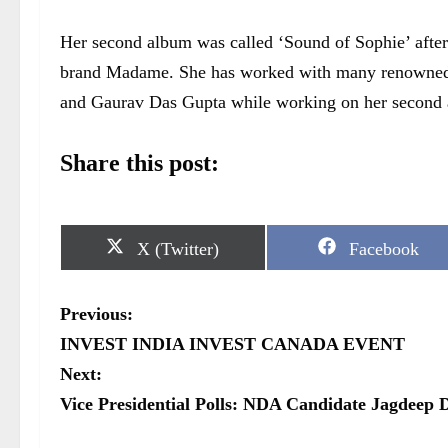
Her second album was called ‘Sound of Sophie’ afte
brand Madame. She has worked with many renowned 
and Gaurav Das Gupta while working on her second
Share this post:
S
S
X (Twitter)
Facebook
h
h
a
a
r
r
P
Previous:
e
e
o
o
o
INVEST INDIA INVEST CANADA EVENT
n
n
s
Next:
Vice Presidential Polls: NDA Candidate Jagdeep
t
n