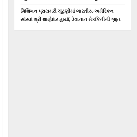
મિશિગન પ્રાયમરી ચૂંટણીમાં ભારતીય-અમેરિકન
સાંસદ શ્રી થાણેદાર હાર્યા, ડેવાનાન મેકકિનીની જીત