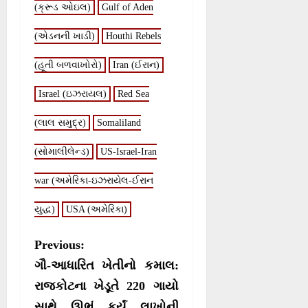
(ક્રૂડ ઓઇલ)
Gulf of Aden
(એડનની ખાડી)
Houthi Rebels
(હૂતી બળવાખોરો)
Iran (ઈરાન)
Israel (ઇઝરાયલ)
Red Sea
(લાલ સમુદ્ર)
Somaliland
(સોમાલીલેન્ડ)
US-Israel-Iran
war (અમેરિકા-ઇઝરાયેલ-ઈરાન
યુદ્ધ)
USA (અમેરિકા)
P
Previous:
o
ગૌ-આધારિત ખેતીનો કમાલ:
s
રાજકોટના ખેડૂતે 220 ગાયો
સાથે ઊભું કર્યું લાખોની