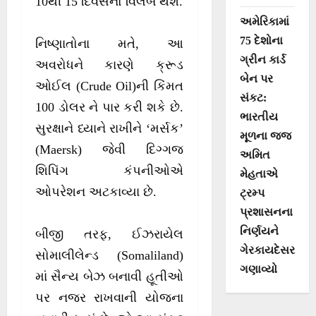
10થી 15 દિવસનો વિલંબ થશે.
અમેરિકામાં
75 દેશોના
નિષ્ણાતોના મતે, આ
ગ્રીન કાર્ડ
અવરોધને કારણે ક્રૂડ
બેન પર
ઓઈલ (Crude Oil)ની કિંમત
સંકટ:
100 ડોલર ને પાર કરી શકે છે.
ભારતીય
સુરક્ષાને ધ્યાને રાખીને ‘મર્સક’
મૂળના જજ
(Maersk) જેવી દિગ્ગજ
અમિત
શિપિંગ કંપનીઓએ
મેહતાએ
ઓપરેશન અટકાવ્યા છે.
ટ્રમ્પ
પ્રશાસનના
નિર્ણયને
બીજી તરફ, ઈઝરાયેલ
ગેરકાયદેસર
સોમાલીલેન્ડ (Somaliland)
ગણાવ્યો
માં સૈન્ય બેઝ બનાવી હૂતીઓ
પર નજર રાખવાની યોજના