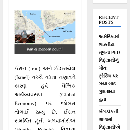
ઓઈલના ભાવમાં
ભડકાની ભીતિ
RECENT
POSTS
અમેરિકામાં
ભારતીય
bab el mandeb houthi
મૂળના PhD
વિદ્યાર્થીનું
મોત:
ઈરાન (Iran) અને ઈઝરાયેલ
ટ્રેકિંગ પર
(Israel) વચ્ચે વધતા તણાવને
ગયા બાદ
કારણે હવે વૈશ્વિક
ગુમ થયા
અર્થવ્યવસ્થા (Global
હતા
Economy) પર જોખમ
બેંગકોકની
તોળાઈ રહ્યું છે. ઈરાન
શાળામાં
સમર્થિત હૂતી બળવાખોરોએ
વિદ્યાર્થીએ
(Houthi Rebels) વિશ્વના