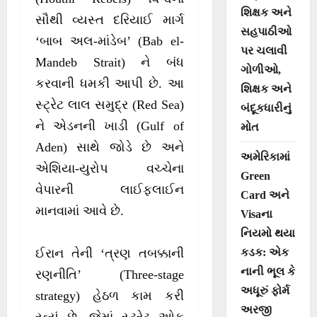
શિક્ષક અને
સૌથી વ્યસ્ત દરિયાઈ માર્ગ
સહપાઠીઓ
‘બાબ અલ-માંડેબ’ (Bab el-
પર ચલાવી
Mandeb Strait) ને બંધ
ગોળીઓ,
કરવાની ધમકી આપી છે. આ
શિક્ષક અને
સ્ટ્રેટ લાલ સમુદ્ર (Red Sea)
બંદૂકધારીનું
ને એડનની ખાડી (Gulf of
મોત
Aden) સાથે જોડે છે અને
અમેરિકામાં
એશિયા-યુરોપ વચ્ચેના
Green
વેપારની લાઈફલાઈન
Card અને
માનવામાં આવે છે.
Visaના
નિયમો થયા
કડક: એક
ઈરાન તેની ‘ત્રણ તબક્કાની
નાની ભૂલ કે
રણનીતિ’ (Three-stage
અધૂરું ફોર્મ
strategy) હેઠળ કામ કરી
અરજી