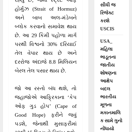
રહ્યું છે, જેમાં સ્ટ્રેટ ઓફ
સીધી જ
હોર્મુઝ (Strait of Hormuz)
રિજેક્ટ
અને બાબ અલ-મંડેબને
કરશે
બ્લોક કરવાનો સમાવેશ થાય
USCIS
છે. આ 29 કિમી પહોળા માર્ગ
USA_
પરથી વિશ્વનો 30% દરિયાઈ
મહિલા
તેલ વેપાર થાય છે અને
ભાડૂતના
દરરોજ અંદાજે 8.8 મિલિયન
જાતીય
બેરલ તેલ પસાર થાય છે.
શોષણના
આક્ષેપ
જો આ રસ્તો બંધ થશે, તો
બદલ
ભારતીય
જહાજોએ આફ્રિકાના ‘કેપ
મૂળના
ઓફ ગુડ હોપ’ (Cape of
મકાનમાલિ
Good Hope) ફરીને જવું
ક સામે ગુનો
પડશે, જેનાથી મુસાફરીમાં
નોંધાયો