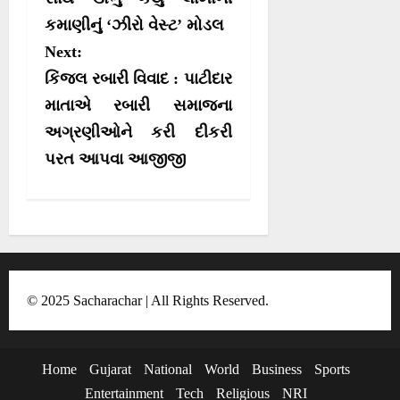
t
કમાણીનું ‘ઝીરો વેસ્ટ’ મોડલ
n
Next:
a
કિંજલ રબારી વિવાદ : પાટીદાર
v
માતાએ રબારી સમાજના
i
અગ્રણીઓને કરી દીકરી
g
પરત આપવા આજીજી
a
t
i
o
n
© 2025 Sacharachar | All Rights Reserved.
Home
Gujarat
National
World
Business
Sports
Entertainment
Tech
Religious
NRI