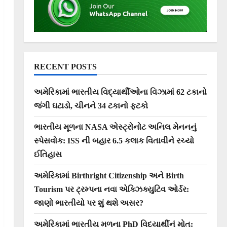
RECENT POSTS
અમેરિકામાં ભારતીય વિદ્યાર્થીઓના વિઝામાં 62 ટકાનો
જંગી ઘટાડો, ચીનને 34 ટકાનો ફટકો
ભારતીય મૂળના NASA એસ્ટ્રોનોટ અનિલ મેનનનું
સ્પેસવોક: ISS ની બહાર 6.5 કલાક વિતાવીને રચ્યો
ઈતિહાસ
અમેરિકામાં Birthright Citizenship અને Birth
Tourism પર ટ્રમ્પના નવા એક્ઝિક્યુટિવ ઓર્ડર:
જાણો ભારતીયો પર શું થશે અસર?
અમેરિકામાં ભારતીય મૂળના PhD વિદ્યાર્થીનું મોત: