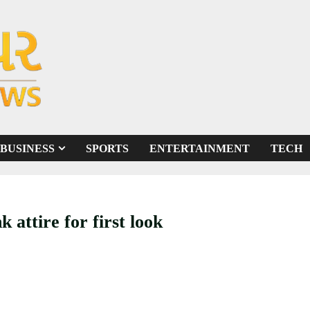
BUSINESS
SPORTS
ENTERTAINMENT
TECH
rya Rai At Cannes 2022 pink attire for first look