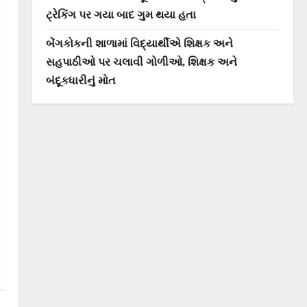
ટ્રેકિંગ પર ગયા બાદ ગુમ થયા હતા
બેંગકોકની શાળામાં વિદ્યાર્થીએ શિક્ષક અને
સહપાઠીઓ પર ચલાવી ગોળીઓ, શિક્ષક અને
બંદૂકધારીનું મોત