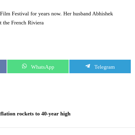
 Film Festival for years now. Her husband Abhishek
t the French Riviera
S
S
WhatsApp
Telegram
h
h
a
a
r
r
e
e
o
o
n
n
lation rockets to 40-year high