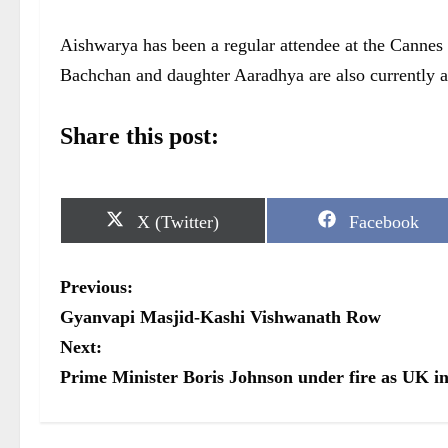
Aishwarya has been a regular attendee at the Cannes
Bachchan and daughter Aaradhya are also currently a
Share this post:
S
S
X (Twitter)
Facebook
h
h
a
a
r
r
P
Previous:
e
e
o
o
o
Gyanvapi Masjid-Kashi Vishwanath Row
n
n
s
Next:
Prime Minister Boris Johnson under fire as UK inf
t
n