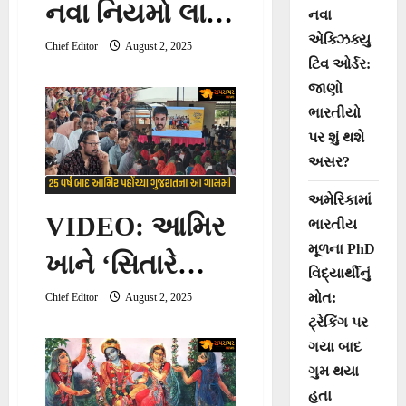
નવા નિયમો લાગુ,
નવા
એક્ઝિક્યુ
જાણો સામાન્ય
Chief Editor
August 2, 2025
ટિવ ઓર્ડર:
માણસને શું થશે
જાણો
ભારતીયો
અસર!
પર શું થશે
અસર?
અમેરિકામાં
VIDEO: આમિર
ભારતીય
મૂળના PhD
ખાને ‘સિતારે
વિદ્યાર્થીનું
જમીન પર’
મોત:
Chief Editor
August 2, 2025
ટ્રેકિંગ પર
ફિલ્મને યુટ્યુબ
ગયા બાદ
પર રિલીઝ કરી
ગુમ થયા
હતા