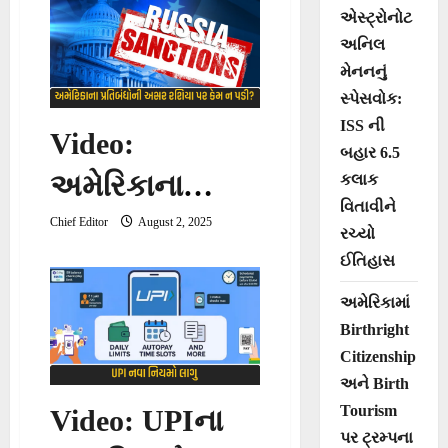
એસ્ટ્રોનોટ
કોંગ્રેસની
અનિલ
સ્ક્રિપ્ટ હતી?
મેનનનું
સ્પેસવોક:
ISS ની
Video:
બહાર 6.5
અમેરિકાના
કલાક
વિતાવીને
પ્રતિબંધોની
Chief Editor
August 2, 2025
રચ્યો
ઈતિહાસ
અસર રશિયા પર
અમેરિકામાં
કેમ ન પડી?
Birthright
Citizenship
અને Birth
Tourism
Video: UPIના
પર ટ્રમ્પના