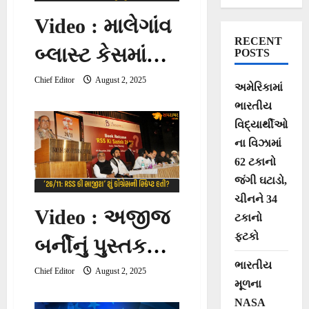
Video : માલેગાંવ
RECENT
બ્લાસ્ટ કેસમાં
POSTS
મોહન ભાગવતને
Chief Editor
August 2, 2025
અમેરિકામાં
ભારતીય
ફસાવવાનું
વિદ્યાર્થીઓ
ષડયંત્ર રચાયું
ના વિઝામાં
62 ટકાનો
હતું?
જંગી ઘટાડો,
ચીનને 34
Video : અજીજ
ટકાનો
ફટકો
બર્નીનું પુસ્તક
ભારતીય
‘26/11: RSS કી
Chief Editor
August 2, 2025
મૂળના
સાજીશ’ શું
NASA