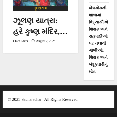
બેંગકોકની
શાળામાં
ઝૂલણ યાત્રા:
વિદ્યાર્થીએ
શિક્ષક અને
હરે કૃષ્ણ મંદિર,
સહપાઠીઓ
ભાડજમાં ચાર
Chief Editor
August 2, 2025
પર ચલાવી
ગોળીઓ,
દિવસીય ઝૂલણ
શિક્ષક અને
યાત્રાની
બંદૂકધારીનું
મોત
ઉજવણી થશે
© 2025 Sacharachar | All Rights Reserved.