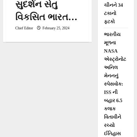
સુદર્શન સેતુ
ચીનને 34
ટકાનો
વિકસિત ભારત,
ફટકો
વિકસિત
Chief Editor
February 25, 2024
ભારતીય
ગુજરાતના
મૂળના
NASA
નિર્માણની
એસ્ટ્રોનોટ
આગવી ઓળખ
અનિલ
મેનનનું
સ્પેસવોક:
ISS ની
બહાર 6.5
કલાક
વિતાવીને
રચ્યો
ઈતિહાસ