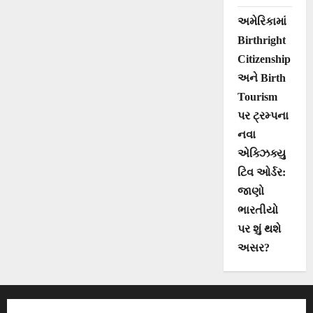
અમેરિકામાં
Birthright
Citizenship
અને Birth
Tourism
પર ટ્રમ્પના
નવા
એક્ઝિક્યુ
ટિવ ઓર્ડર:
જાણો
ભારતીયો
પર શું થશે
અસર?