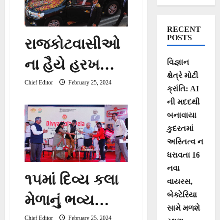
RECENT
POSTS
રાજકોટવાસીઓ
ના હૈયે હરખના
વિજ્ઞાન
ક્ષેત્રે મોટી
હિલોળા:રાજકોટ
Chief Editor
February 25, 2024
ક્રાંતિ: AI
ની મદદથી
માં વડાપ્રધાન
બનાવાયા
શ્રી નરેન્દ્રભાઈ
કુદરતમાં
અસ્તિત્વ ન
મોદીનો ભવ્ય
ધરાવતા 16
રોડ-શો
નવા
૧૫માં દિવ્ય કલા
વાયરસ,
બેક્ટેરિયા
મેળાનું ભવ્ય
સામે મળશે
Chief Editor
February 25, 2024