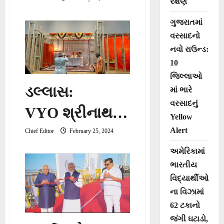
સમાપન સમારોહ
રક્ષણ
યોજાયો – રેકોર્ડ
ગુજરાતમાં
વરસાદનો
બ્રેક ૨ કરોડના
નવો રાઉન્ડ:
વિક્રમી વેચાણ
10
જિલ્લાઓ
થયું
ડલ્લાસ:
માં ભારે
વરસાદનું
VYO શ્રીનાથધા
Yellow
મ હવેલીએ આનં
Alert
Chief Editor
February 25, 2024
દ સાથે વસંત પંચ
અમેરિકામાં
ભારતીય
મીની ઉજવણી ક
વિદ્યાર્થીઓ
ના વિઝામાં
રી
62 ટકાનો
જંગી ઘટાડો,