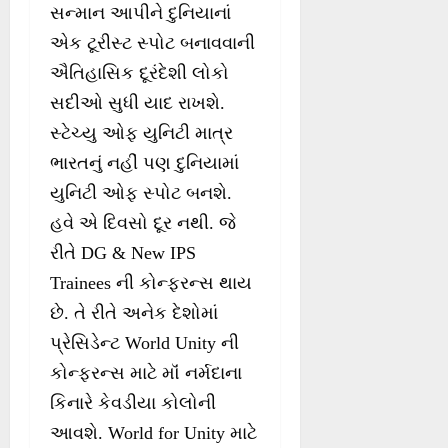
સન્માન આપીને દુનિયાનાં
એક ટૂરીસ્ટ સ્પોટ બનાવવાની
ઐતિહાસિક દૂરંદેશી લોકો
સદીઓ સુધી યાદ રાખશે.
સ્ટેચ્યુ ઓફ યુનિટી માત્ર
ભારતનું નહીં પણ દુનિયામાં
યુનિટી ઓફ સ્પોટ બનશે.
હવે એ દિવસો દૂર નથી. જે
રીતે DG & New IPS
Trainees ની કોન્ફરન્સ થાય
છે. તે રીતે અનેક દેશોમાં
પ્રેસિડેન્ટ World Unity ની
કોન્ફરન્સ માટે મૉં નર્મદાના
કિનારે કેવડીયા કોલોની
આવશે. World for Unity માટે