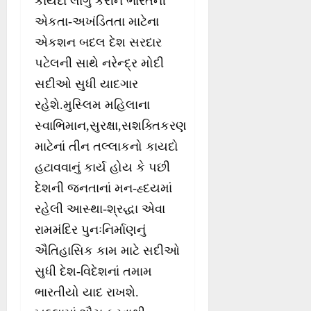
કાયદા લાગુ કરીને ભારતની
એકતા-અખંડિતતા માટેના
એકશન બદલ દેશ સરદાર
પટેલની સાથે નરેન્દ્ર મોદી
સદીઓ સુધી યાદગાર
રહેશે.મુસ્લિમ મહિલાના
સ્વાભિમાન,સુરક્ષા,સશક્તિકરણ
માટેનાં તીન તલ્લાકનો કાયદો
હટાવવાનું કાર્ય હોય કે પછી
દેશની જનતાનાં મન-હ્દયમાં
રહેલી આસ્થા-શ્રદ્ધા એવા
રામમંદિર પુનઃનિર્માણનું
ઐતિહાસિક કામ માટે સદીઓ
સુધી દેશ-વિદેશનાં તમામ
ભારતીયો યાદ રાખશે.