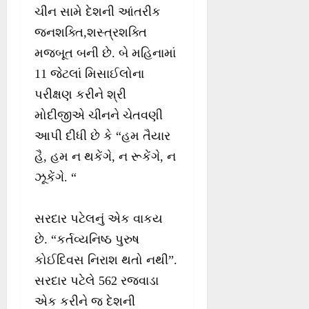
ચીન સામે દેશની આંતરીક
જનશક્તિ,શસ્ત્રશક્તિ
મજબૂત બની છે. બે મહિનામાં
11 જેટલાં મિસાઈલોના
પરીક્ષણ કરીને શ્રી
મોદીજીએ ચીનને ચેતવણી
આપી દીધી છે કે “હમ તૈયાર
હૈ, હમ ન થકેંગે, ન રૂકેંગે, ન
ઝૂકેંગે. “
સરદાર પટેલનું એક વાકય
છે. “કર્તવ્યનિષ્ઠ પુરુષ
કોઈદિવસ નિરાશ થતો નથી”.
સરદાર પટેલે 562 રજવાડા
એક કરીને જ દેશની