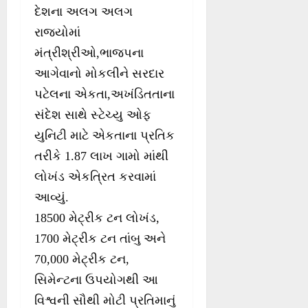
દેશના અલગ અલગ
રાજયોમાં
મંત્રીશ્રીઓ,ભાજપના
આગેવાનો મોકલીને સરદાર
પટેલના એકતા,અખંડિતતાના
સંદેશ સાથે સ્ટેચ્યુ ઓફ
યુનિટી માટે એકતાના પ્રતિક
તરીકે 1.87 લાખ ગામો માંથી
લોખંડ એકત્રિત કરવામાં
આવ્યું.
18500 મેટ્રીક ટન લોખંડ,
1700 મેટ્રીક ટન તાંબુ અને
70,000 મેટ્રીક ટન,
સિમેન્ટના ઉપયોગથી આ
વિશ્વની સૌથી મોટી પ્રતિમાનું