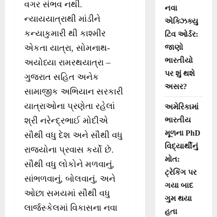
વગર સંભવ નથી.
નવા
ન્યાયયાત્રાથી માંડીને
એક્ઝિક્યુ
કન્યાકુમારી થી કાશ્મીર
ટિવ ઓર્ડર:
જાણો
એકતા યાત્રા, સોમનાથ-
ભારતીયો
અયોધ્યા રામરથયાત્રા –
પર શું થશે
ગુજરાત સહિત અનેક
અસર?
સામાજીક અભિયાન સરકારી
યાત્રાઓના પ્રણેતા રહેલાં
અમેરિકામાં
ભારતીય
શ્રી નરેન્દ્રભાઈ મોદીએ
મૂળના PhD
સૌથી વધુ દેશ અને સૌથી વધુ
વિદ્યાર્થીનું
રાજયોના પ્રવાસ કર્યો છે.
મોત:
સૌથી વધુ લોકોને મળવાનું,
ટ્રેકિંગ પર
સાંભળવાનું, બોલવાનું, અને
ગયા બાદ
ઓછા સમયમાં સૌથી વધુ
ગુમ થયા
લાર્જસ્કેલમાં વિકાસના નવા
હતા