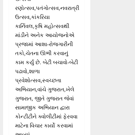
રણોત્સવ,પતંગોત્સવ,નવરાત્રી
ઉત્સવ,કાંકરિયા
કાર્નિવલ,કૃષિ મહોત્સવથી
માંડીને અનેક આયોજનોએ
પ્રજામાં આશા-રોજગારીની
તકો,ચેતના ઊભી કરવાનું
કામ કર્યું છે. બેટી બચાવો-બેટી
પઢાવો,શાળા
પ્રવેશોત્સવ,સ્વચ્છતા
અભિયાન,વાંચે ગુજરાત,ખેલે
ગુજરાત, જીતે ગુજરાત જેવાં
સામાજીક અભિયાન દ્વારા
કોન્ટીટીને ક્વોલીટીમાં ફેરવવા
માટેના વિચાર કાર્યો કરવામાં
આવ્યાં.