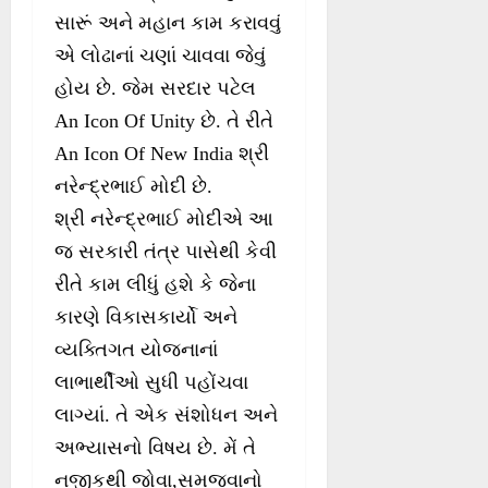
સારૂં અને મહાન કામ કરાવવું
એ લોઢાનાં ચણાં ચાવવા જેવું
હોય છે. જેમ સરદાર પટેલ
An Icon Of Unity છે. તે રીતે
An Icon Of New India શ્રી
નરેન્દ્રભાઈ મોદી છે.
શ્રી નરેન્દ્રભાઈ મોદીએ આ
જ સરકારી તંત્ર પાસેથી કેવી
રીતે કામ લીધું હશે કે જેના
કારણે વિકાસકાર્યો અને
વ્યક્તિગત યોજનાનાં
લાભાર્થીઓ સુધી પહોંચવા
લાગ્યાં. તે એક સંશોધન અને
અભ્યાસનો વિષય છે. મેં તે
નજીકથી જોવા,સમજવાનો