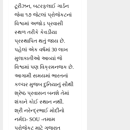
ટૂરીઝન, બટરફલાઈ ગાર્ડન
જેવા ૧૭ જેટલાં પ્રોજેકટનાં
વિશ્વમાં અજોડ પ્રવાસી
સ્થળ તરીકે કેવડીયા
પ્રસ્થાપિત થતું જાય છે.
પહેલાં એક વર્ષમાં 30 લાખ
મુલાકાતીઓ આવ્યાં જે
વિશ્વમાં પણ વિક્રમનજક છે.
આગામી સમયમાં ભારતનાં
કલ્ચર મુજબ દુનિયાનું સૌથી
શ્રેષ્ઠ પ્રવાસન બનશે તેમાં
શંકાને કોઈ સ્થાન નથી.
શ્રી નરેન્દ્રભાઈ મોદીનો
નર્મદા- SOU -તમામ
પ્રોજેકટ માટે ગુજરાત