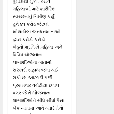
ધુમાડાંથી મુક્ત કરીને
મહિલાઓ માટે શારીરિક
સ્વસ્છતાનું નિર્માણ કર્યું.
હવે ૪૧ કરોડ જેટલાં
ખોલાયેલાં જનધનખાતાઓ
દ્વારા કરોડો-કરોડો
ખેડૂતો,શ્રમિકો,મહિલા અને
વિવિધ યોજનાના
લાભાર્થીઓના ખાતામાં
સરકારી સહાય જમા થઈ
શકી છે. આઝાદી પછી
પ્રથમવાર વચેટીયા દલાલ
વગર જે તે યોજનાના
લાભાર્થીઓને સીધે સીધાં પૈસા
બેંક ખાતામાં આવે ત્યારે તેનો