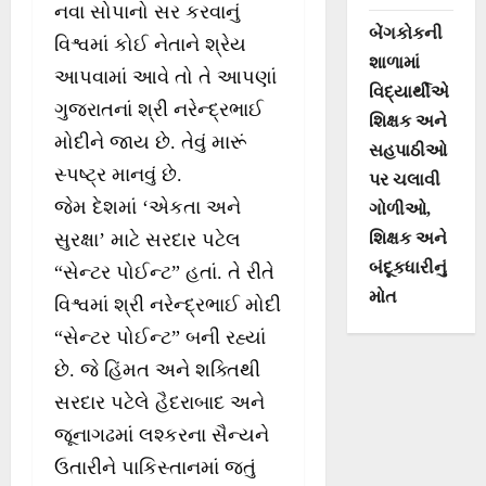
નવા સોપાનો સર કરવાનું
બેંગકોકની
વિશ્વમાં કોઈ નેતાને શ્રેય
શાળામાં
આપવામાં આવે તો તે આપણાં
વિદ્યાર્થીએ
ગુજરાતનાં શ્રી નરેન્દ્રભાઈ
શિક્ષક અને
મોદીને જાય છે. તેવું મારૂં
સહપાઠીઓ
સ્પષ્ટ્ર માનવું છે.
પર ચલાવી
જેમ દેશમાં ‘એકતા અને
ગોળીઓ,
શિક્ષક અને
સુરક્ષા’ માટે સરદાર પટેલ
બંદૂકધારીનું
“સેન્ટર પોઈન્ટ” હતાં. તે રીતે
મોત
વિશ્વમાં શ્રી નરેન્દ્રભાઈ મોદી
“સેન્ટર પોઈન્ટ” બની રહ્યાં
છે. જે હિંમત અને શક્તિથી
સરદાર પટેલે હૈદરાબાદ અને
જૂનાગઢમાં લશ્કરના સૈન્યને
ઉતારીને પાકિસ્તાનમાં જતું