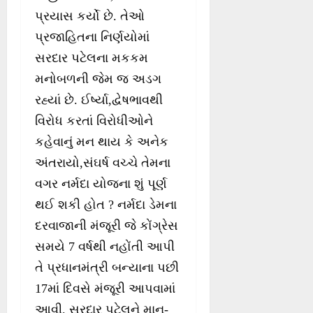
પ્રયાસ કર્યો છે. તેઓ
પ્રજાહિતના નિર્ણયોમાં
સરદાર પટેલના મકકમ
મનોબળની જેમ જ અડગ
રહ્યાં છે. ઈર્ષ્યા,દ્વેષભાવથી
વિરોધ કરતાં વિરોધીઓને
કહેવાનું મન થાય કે અનેક
અંતરાયો,સંઘર્ષ વચ્ચે તેમના
વગર નર્મદા યોજના શું પૂર્ણ
થઈ શકી હોત ? નર્મદા ડેમના
દરવાજાની મંજૂરી જે કોંગ્રેસ
સમયે 7 વર્ષથી નહોંતી આપી
તે પ્રધાનમંત્રી બન્યાના પછી
17માં દિવસે મંજૂરી આપવામાં
આવી. સરદાર પટેલને માન-