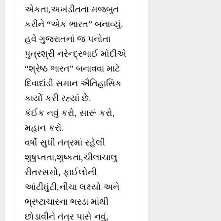
એકતા,અખંડીતતા મજબુત
કરીને “એક ભારત” બનાવ્યું.
હવે ગુજરાતનાં જ પનોતા
પુત્રશ્રી નરેન્દ્રભાઈ મોદીએ
“શ્રેષ્ઠ ભારત” બનાવવા માટે
દિવાદાંડી સમાન ઐતિહાસિક
કાર્યો કરી રહ્યાં છે.
કંઈક નવું કરો, સારૂં કરો,
મહાન કરો.
વર્ષો સુધી તંત્રમાં રહેલી
શુષુપ્તતા,શુષ્કતા,ચીલાચાલુ
રીતરસમો, ફાઈલોની
આંટીઘુંટી,નીચા લક્ષ્યો અને
ભ્રષ્ટાચારના ભરડા માંથી
છોડાવીને તંત્ર પાસે નવું,