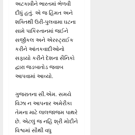
અટકાવીને ભારતમાં ભેળવી
દીધું હતું. એ જ હિંમત અને
શક્તિથી ઉરી-પુલવામા ઘટના
સામે પાકિસ્તાનમાં જઈને
સર્જીકલ અને એરસ્ટ્રાઈક
કરીને આંતકવાદીઓનો
સફાયો કરીને દેશના સૈનિકો
દ્વારા જડબાતોડ જવાબ
આપવામાં આવ્યો.
ગુજરાતના સી.એમ. સમયે
વિઝા ન આપનાર અમેરીકા
તેમના માટે લાલજાજમ પાથરે
છે. એટલું જ નહિં શ્રી મોદીને
વિશ્વમાં સૌથી વધુ