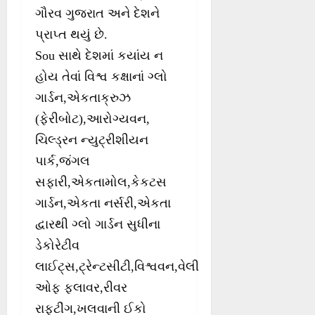
ગૌરવ ગુજરાત અને દેશને
પ્રાપ્ત થયું છે.
Sou સાથે દેશમાં કયાંય ન
હોય તેવાં વિશ્વ કક્ષાનાં ગ્લો
ગાર્ડન,એકતાક્રુઝ
(ફેરીબોટ),આરોગ્યવન,
ચિલ્ડ્રન ન્યુટ્રીશીયન
પાર્ક,જંગલ
સફારી,એકતામોલ,કેકટસ
ગાર્ડન,એકતા નર્સરી,એકતા
દ્વારથી ગ્લો ગાર્ડન સુધીના
ડેકોરેટીવ
લાઈટ્સ,ટ્રેન્ટસીટી,વિશ્વવન,વેલી
ઓફ ફલાવર,રીવર
રાફટીંગ,ખલવાની ઈકો