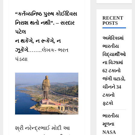
શિલ્પી, ભારત રત્ન,
સરદાર વલ્લભભાઈ
“કર્તવ્યનિષ્ઠ પુરુષ કોઈદિવસ
RECENT
પટેલની
નિરાશ થતો નથી”. – સરદાર
POSTS
પટેલ
જન્મજયંતિ પર શત્
અમેરિકામાં
ન થકેંગે, ન રૂકેંગે, ન
શત્ નમન ।
ભારતીય
ઝૂકેંગે
……..લેખક- ભરત
વિદ્યાર્થીઓ
પંડયા
ના વિઝામાં
62 ટકાનો
જંગી ઘટાડો,
ચીનને 34
ટકાનો
ફટકો
ભારતીય
મૂળના
શ્રી નરેન્દ્રભાઈ મોદી આ
NASA