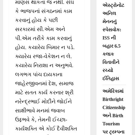
માણસ થાકતાં જ નથી. સંઘ
એસ્ટ્રોનોટ
કે ભાજપનાં સંગઠનમાં કામ
અનિલ
કરવાનું હોય કે પછી
મેનનનું
સરકારમાં સી.એમ અને
સ્પેસવોક:
ISS ની
પી.એમ તરીકે કામ કરવાનું
બહાર 6.5
હોય. કયારેય બિમાર ન પડે.
કલાક
ક્યારેય રજા-વેકેશન ન લે.
વિતાવીને
કયારેય નિરાશા ન અનુભવે.
રચ્યો
લગભગ પાંચ દાયકાના
ઈતિહાસ
જાહેરજીવનમાં દેશ, સમાજ
અમેરિકામાં
માટે સતત કાર્ય કરનાર શ્રી
Birthright
નરેન્દ્રભાઈ મોદીને જોઈને
Citizenship
સાક્ષીભાવે મનમાં જવાબ
અને Birth
ઉદ્દભવે કે, તેમની ઈચ્છા-
Tourism
કાર્યશક્તિ એ કોઈ દૈવીશક્તિ
પર ટ્રમ્પના