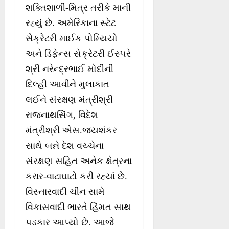
શક્તિશાળી-મિત્ર તરીકે માની
રહ્યું છે. અમેરિકાના સ્ટેટ
સેક્રેટરી માઈક પોમ્યિયો
અને ડિફેન્સ સેક્રેટરી ઈસ્પરે
શ્રી નરેન્દ્રભાઈ મોદીની
દિલ્હી આવીને મુલાકાત
લઈને સંરક્ષણ મંત્રીશ્રી
રાજનાથસિંગ, વિદેશ
મંત્રીશ્રી એસ.જયશંકર
સાથે બન્ને દેશ વચ્ચેના
સંરક્ષણ સહિત અનેક ક્ષેત્રના
કરાર-વાટાઘાટો કરી રહ્યાં છે.
વિસ્તારવાદી ચીન સામે
વિકાસવાદી ભારતે હિંમત સાથ
પડકાર આપ્યો છે. આજે