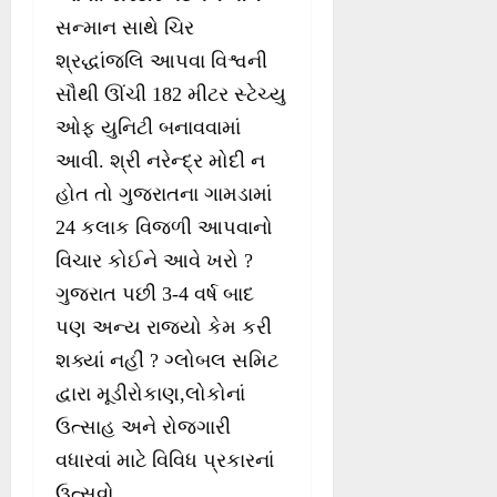
સન્માન સાથે ચિર
શ્રદ્ધાંજલિ આપવા વિશ્વની
સૌથી ઊંચી 182 મીટર સ્ટેચ્યુ
ઓફ યુનિટી બનાવવામાં
આવી. શ્રી નરેન્દ્ર મોદી ન
હોત તો ગુજરાતના ગામડામાં
24 કલાક વિજળી આપવાનો
વિચાર કોઈને આવે ખરો ?
ગુજરાત પછી 3-4 વર્ષ બાદ
પણ અન્ય રાજયો કેમ કરી
શક્યાં નહીં ? ગ્લોબલ સમિટ
દ્વારા મૂડીરોકાણ,લોકોનાં
ઉત્સાહ અને રોજગારી
વધારવાં માટે વિવિધ પ્રકારનાં
ઉત્સવો