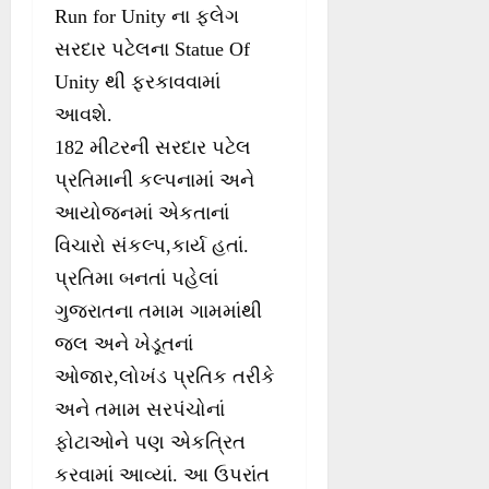
Run for Unity ના ફલેગ
સરદાર પટેલના Statue Of
Unity થી ફરકાવવામાં
આવશે.
182 મીટરની સરદાર પટેલ
પ્રતિમાની કલ્પનામાં અને
આયોજનમાં એકતાનાં
વિચારો સંકલ્પ,કાર્ય હતાં.
પ્રતિમા બનતાં પહેલાં
ગુજરાતના તમામ ગામમાંથી
જલ અને ખેડૂતનાં
ઓજાર,લોખંડ પ્રતિક તરીકે
અને તમામ સરપંચોનાં
ફોટાઓને પણ એકત્રિત
કરવામાં આવ્યાં. આ ઉપરાંત