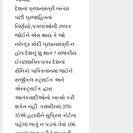
દેશનાં પ્રધાનમંત્રી બન્યાં
પછી પ્રજાહિતનાં
નિર્ણયો,પગલાંઓની ઝલક
જોઈને એમ થાય કે જો
નરેન્દ્ર મોદી પ્રધાનમંત્રી ન
હોત દેશનું શું થાત ? રાજકીય
ઈચ્છાશક્તિ વગર દેશનાં
સૈનિકો પાકિસ્તાનમાં જઈને
સર્જીકલ સ્ટ્રાઈક અને
એરસ્ટ્રાઈક દ્વારા
આતંકવાદીઓનો ખાત્મો કરી
શકેત નહીં. કાશ્મીરમાં 370-
35એ હટાવીને સુપ્રિમ કોર્ટના
પહેલાં લાગું ન પડતાં તેવાં 106