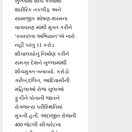
ખુલ્લામાં શૌચ કરવાથી
શારીરિક તકલીફ અને
સામાજીક શોષણ-શરમના
વાતાવરણ માંથી મુક્ત કરીને
‘સ્વસ્છતા અભિયાન’એ નારો
નહીં પરંતુ 11 કરોડ
શૌચાલયોનું નિર્માણ કરીને
સમગ્ર દેશને ખુલ્લામાંથી
શૌચમુક્ત બનાવ્યો. કરોડો
ગરીબ,દલિત, આદિવાસીની
મહિલાઓ રોજ ચુલાઓ
ફુંકીને પોતાની જાતને
રોગજન્ય પરીસ્થિતિમાં
મુકતી હતી. અંદાજીત રોજની
400 જેટલી સીગારેટના