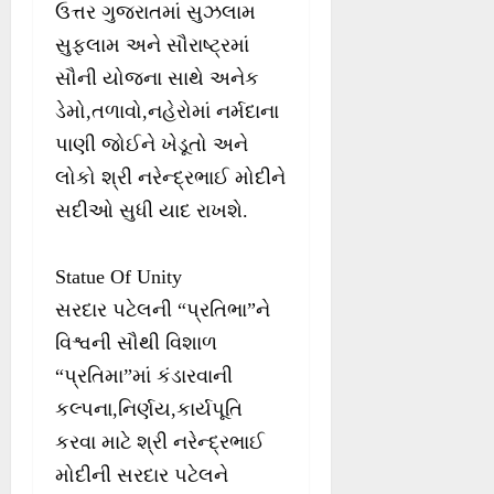
ઉત્તર ગુજરાતમાં સુઝલામ
સુફલામ અને સૌરાષ્ટ્રમાં
સૌની યોજના સાથે અનેક
ડેમો,તળાવો,નહેરોમાં નર્મદાના
પાણી જોઈને ખેડૂતો અને
લોકો શ્રી નરેન્દ્રભાઈ મોદીને
સદીઓ સુધી યાદ રાખશે.
Statue Of Unity
સરદાર પટેલની “પ્રતિભા”ને
વિશ્વની સૌથી વિશાળ
“પ્રતિમા”માં કંડારવાની
કલ્પના,નિર્ણય,કાર્યપૂતિ
કરવા માટે શ્રી નરેન્દ્રભાઈ
મોદીની સરદાર પટેલને