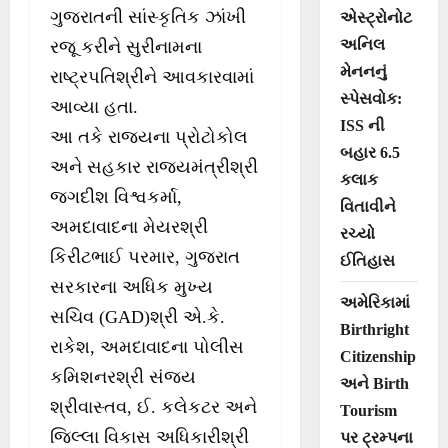
ગુજરાતની સાંસ્કૃતિક ઝાંખી
એસ્ટ્રોનોટ
અનિલ
રજૂ કરીને સુરીનામના
મેનનનું
રાષ્ટ્રપતિશ્રીને આવકારવામાં
સ્પેસવોક:
આવ્યા હતા.
ISS ની
આ તકે રાજ્યના પ્રોટોકોલ
બહાર 6.5
અને સહકાર રાજ્યમંત્રીશ્રી
કલાક
જગદીશ વિશ્વકર્મા,
વિતાવીને
અમદાવાદના મેયરશ્રી
રચ્યો
કિરીટભાઈ પરમાર, ગુજરાત
ઈતિહાસ
સરકારના અધિક મુખ્ય
અમેરિકામાં
સચિવ (GAD)શ્રી એ.કે.
Birthright
રાકેશ, અમદાવાદના પોલીસ
Citizenship
કમિશનરશ્રી સંજય
અને Birth
શ્રીવાસ્તવ, ઈ. કલેકટર અને
Tourism
જિલ્લા વિકાસ અધિકારીશ્રી
પર ટ્રમ્પના