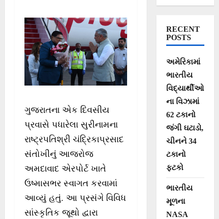
એરપોર્ટ ખાતે
ઉષ્માસભર સ્વાગત
RECENT
POSTS
અમેરિકામાં
ભારતીય
વિદ્યાર્થીઓ
ના વિઝામાં
ગુજરાતના એક દિવસીય
62 ટકાનો
પ્રવાસે પધારેલા સુરીનામના
જંગી ઘટાડો,
રાષ્ટ્રપતિશ્રી ચંદ્રિકાપ્રસાદ
ચીનને 34
સંતોખીનું આજરોજ
ટકાનો
ફટકો
અમદાવાદ એરપોર્ટ ખાતે
ઉષ્માસભર સ્વાગત કરવામાં
ભારતીય
આવ્યું હતું. આ પ્રસંગે વિવિધ
મૂળના
સાંસ્કૃતિક જૂથો દ્વારા
NASA