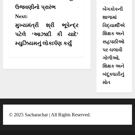
s
r
ઉજવણીનો પ્રારંભ
t
)
બેંગકોકની
Next:
શાળામાં
n
મુખ્યમંત્રી શ્રી ભૂપેન્દ્ર
વિદ્યાર્થીએ
a
શિક્ષક અને
પટેલે ‘આઝાદી કી યાદે’
v
સહપાઠીઓ
મ્યુઝિયમનું લોકાર્પણ કર્યું
i
પર ચલાવી
g
ગોળીઓ,
શિક્ષક અને
a
બંદૂકધારીનું
t
મોત
i
o
n
© 2025 Sacharachar | All Rights Reserved.