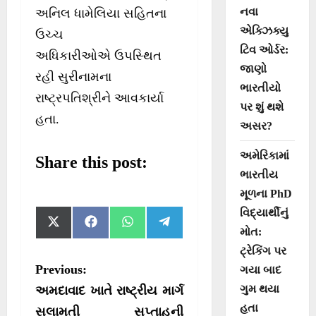
નવા
અનિલ ધામેલિયા સહિતના
એક્ઝિક્યુ
ઉચ્ચ
ટિવ ઓર્ડર:
અધિકારીઓએ ઉપસ્થિત
જાણો
રહી સુરીનામના
ભારતીયો
રાષ્ટ્રપતિશ્રીને આવકાર્યા
પર શું થશે
હતા.
અસર?
અમેરિકામાં
Share this post:
ભારતીય
મૂળના PhD
વિદ્યાર્થીનું
S
S
S
S
X
F
W
T
મોત:
h
h
h
h
(
a
h
e
a
a
a
a
T
c
a
l
ટ્રેકિંગ પર
r
r
r
r
w
e
t
e
P
Previous:
ગયા બાદ
e
e
e
e
i
b
s
g
o
o
o
o
t
o
A
r
o
ગુમ થયા
અમદાવાદ ખાતે રાષ્ટ્રીય માર્ગ
n
n
n
n
t
o
p
a
હતા
e
k
p
m
સલામતી સપ્તાહની