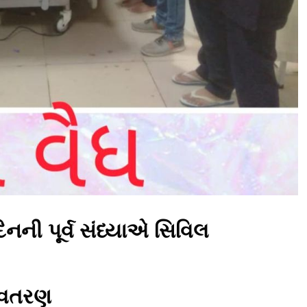
નની પૂર્વ સંધ્યાએ સિવિલ
અવતરણ