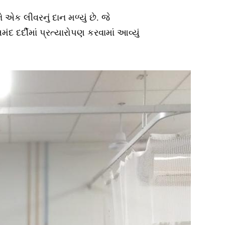
એક લીવરનું દાન મળ્યું છે. જે
દ દર્દીમાં પ્રત્યારોપણ કરવામાં આવ્યું