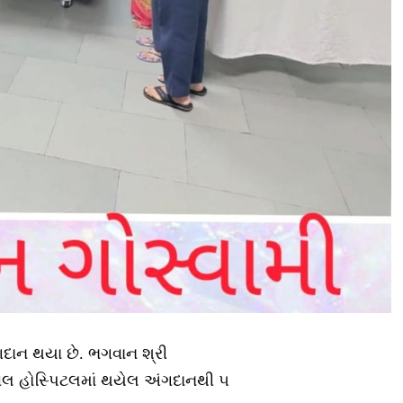
દાન થયા છે. ભગવાન શ્રી
વિલ હોસ્પિટલમાં થયેલ અંગદાનથી ૫