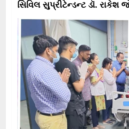
સિવિલ સુપ્રીટેન્ડન્ટ ડૉ. રાકેશ જ