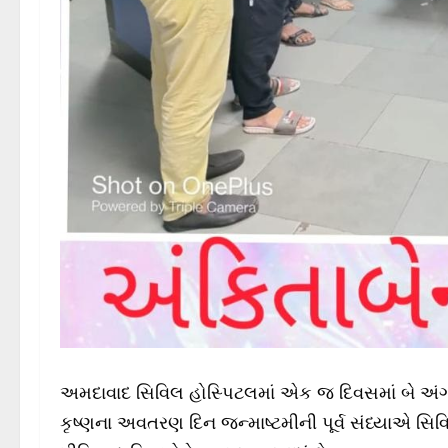
અમદાવાદ સિવિલ હોસ્પિટલમાં એક જ દિવસમાં બે અંગ
કૃષ્ણના અવતરણ દિન જન્માષ્ટમીની પૂર્વ સંધ્યાએ સિ