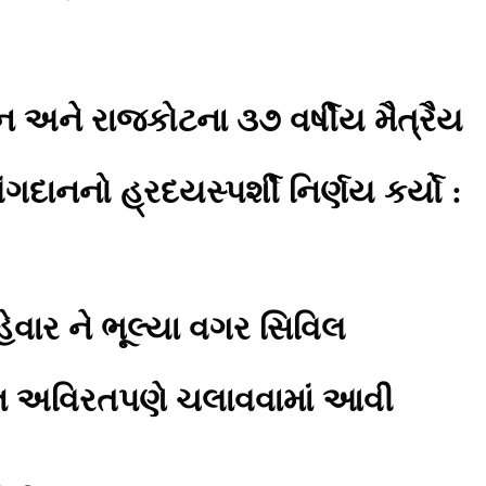
 અને રાજકોટના ૩૭ વર્ષીય મૈત્રૈય
ાનનો હ્રદયસ્પર્શી નિર્ણય કર્યો :
ેવાર ને ભૂલ્યા વગર સિવિલ
જ્ઞ અવિરતપણે ચલાવવામાં આવી