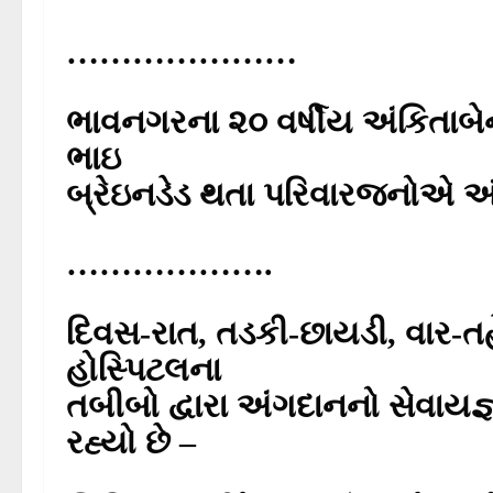
…………………
ભાવનગરના ૨૦ વર્ષીય અંકિતાબેન
ભાઇ
બ્રેઇનડેડ થતા પરિવારજનોએ અંગદ
……………….
દિવસ-રાત, તડકી-છાયડી, વાર-તહ
હોસ્પિટલના
તબીબો દ્વારા અંગદાનનો સેવાય
રહ્યો છે –