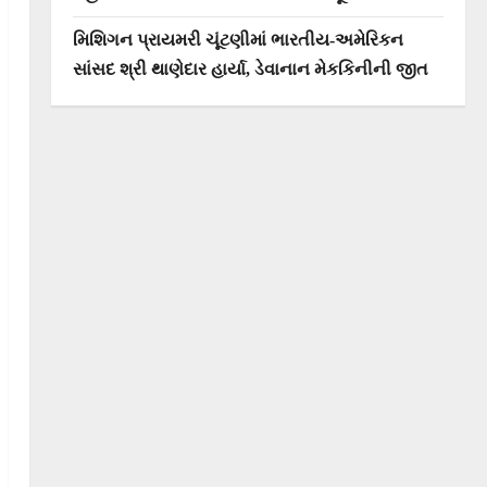
મિશિગન પ્રાયમરી ચૂંટણીમાં ભારતીય-અમેરિકન
સાંસદ શ્રી થાણેદાર હાર્યા, ડેવાનાન મેકકિનીની જીત