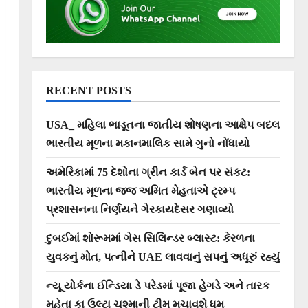
RECENT POSTS
USA_ મહિલા ભાડૂતના જાતીય શોષણના આક્ષેપ બદલ
ભારતીય મૂળના મકાનમાલિક સામે ગુનો નોંધાયો
અમેરિકામાં 75 દેશોના ગ્રીન કાર્ડ બેન પર સંકટ:
ભારતીય મૂળના જજ અમિત મેહતાએ ટ્રમ્પ
પ્રશાસનના નિર્ણયને ગેરકાયદેસર ગણાવ્યો
દુબઈમાં શોરૂમમાં ગેસ સિલિન્ડર બ્લાસ્ટ: કેરળના
યુવકનું મોત, પત્નીને UAE લાવવાનું સપનું અધૂરું રહ્યું
ન્યૂ યોર્કના ઈન્ડિયા ડે પરેડમાં પૂજા હેગડે અને તારક
મહેતા કા ઉલ્ટા ચશ્માની ટીમ મચાવશે ધૂમ