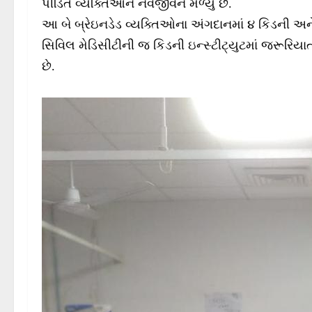
પીડિત વ્યક્તિઓને નવજીવન મળ્યું છે.
આ બે બ્રેઇનડેડ વ્યક્તિઓના અંગદાનમાં ૪ કિડની અને 
સિવિલ મેડિસીટીની જ કિડની ઇન્સ્ટીટ્યુટમાં જરૂરિયાતમં
છે.