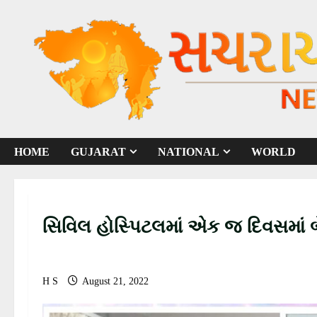
S
k
i
p
t
o
c
o
HOME
GUJARAT
NATIONAL
WORLD
n
t
e
n
સિવિલ હોસ્પિટલમાં એક જ દિવસમાં 
t
H S
August 21, 2022