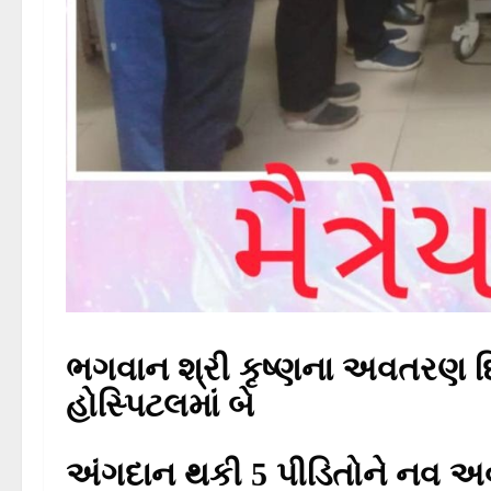
ભગવાન શ્રી કૃષ્ણના અવતરણ દિ
હોસ્પિટલમાં બે
અંગદાન થકી 5 પીડિતોને નવ 