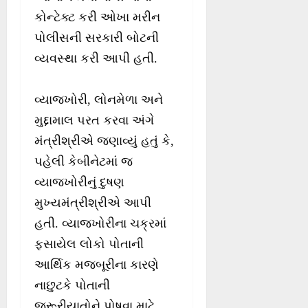
કોન્ટેક્ટ કરી ઓખા મરીન
પોલીસની સરકારી બોટની
વ્યવસ્થા કરી આપી હતી.
વ્યાજખોરી, લોનમેળા અને
મુદ્દામાલ પરત કરવા અંગે
મંત્રીશ્રીએ જણાવ્યું હતું કે,
પહેલી કેબીનેટમાં જ
વ્યાજખોરીનું દુષણ
મુખ્યમંત્રીશ્રીએ આપી
હતી. વ્યાજખોરીના ચક્રમાં
ફસાયેલ લોકો પોતાની
આર્થિક મજબૂરીના કારણે
નાછુટકે પોતાની
જરૂરીયાતોને પોષવા માટે