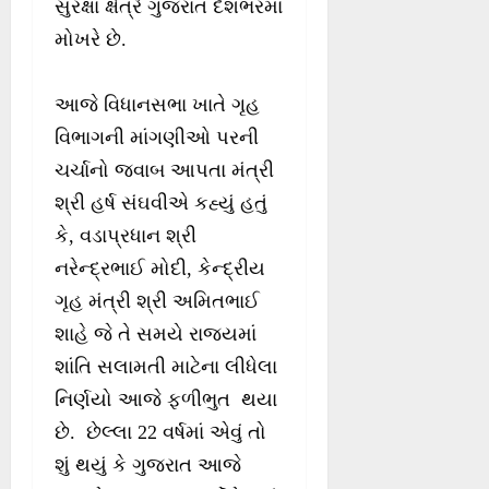
સુરક્ષા ક્ષેત્રે ગુજરાત દેશભરમાં
મોખરે છે.
આજે વિધાનસભા ખાતે ગૃહ
વિભાગની માંગણીઓ પરની
ચર્ચાનો જવાબ આપતા મંત્રી
શ્રી હર્ષ સંઘવીએ કહ્યું હતું
કે, વડાપ્રધાન શ્રી
નરેન્દ્રભાઈ મોદી, કેન્દ્રીય
ગૃહ મંત્રી શ્રી અમિતભાઈ
શાહે જે તે સમયે રાજ્યમાં
શાંતિ સલામતી માટેના લીધેલા
નિર્ણયો આજે ફળીભુત થયા
છે. છેલ્લા 22 વર્ષમાં એવું તો
શું થયું કે ગુજરાત આજે