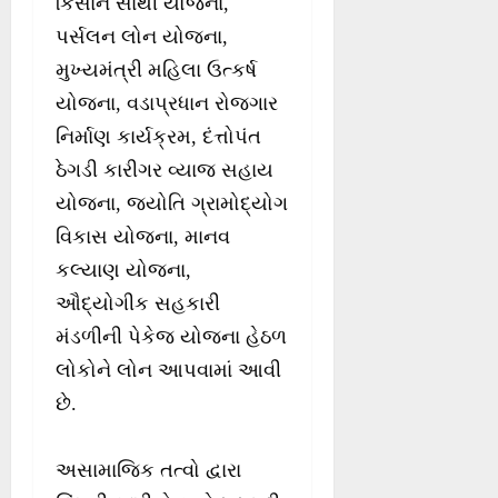
કિસાન સાથી યોજના,
પર્સલન લોન યોજના,
મુખ્યમંત્રી મહિલા ઉત્કર્ષ
યોજના, વડાપ્રધાન રોજગાર
નિર્માણ કાર્યક્રમ, દંત્તોપંત
ઠેગડી કારીગર વ્યાજ સહાય
યોજના, જયોતિ ગ્રામોદ્યોગ
વિકાસ યોજના, માનવ
કલ્યાણ યોજના,
ઔદ્યોગીક સહકારી
મંડળીની પેકેજ યોજના હેઠળ
લોકોને લોન આપવામાં આવી
છે.
અસામાજિક તત્વો દ્વારા