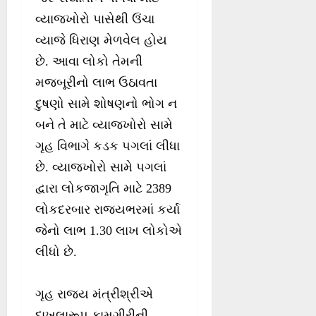
વ્યાજખોરો પાસેથી ઉંચા
વ્યાજે ધિરાણ મેળવેલ હોય
છે. આવા લોકો તેમની
મજબૂરીનો લાભ ઉઠાવતા
દુષણો સામે શોષણનો ભોગ ન
બને તે માટે વ્યાજખોરો સામે
ગૃહ વિભાગે કડક પગલાં લીધા
છે. વ્યાજખોરો સામે પગલાં
દ્વારા લોકજાગૃતિ માટે 2389
લોકદરબાર રાજ્યભરમાં કર્યા
જેનો લાભ 1.30 લાખ લોકોએ
લીધો છે.
ગૃહ રાજ્ય મંત્રીશ્રીએ
દાખલારૂપ કામગીરીની