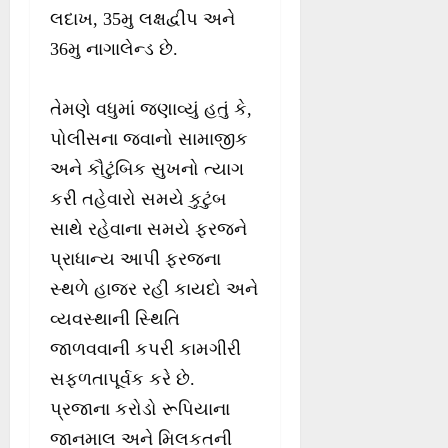
લદાખ, 35મુ લક્ષદ્વીપ અને
36મુ નાગાલેન્ડ છે.
તેમણે વધુમાં જણાવ્યું હતું કે,
પોલીસના જવાનો સામાજીક
અને કૌટુંબિક સુખનો ત્યાગ
કરી તહેવારો સમયે કુટુંબ
સાથે રહેવાના સમયે ફરજને
પ્રાધાન્ય આપી ફરજના
સ્થળે હાજર રહી કાયદો અને
વ્યવસ્થાની સ્થિતિ
જાળવવાની કપરી કામગીરી
સફળતાપૂર્વક કરે છે.
પ્રજાના કરોડો રૂપિયાના
જાનમાલ અને મિલકતની