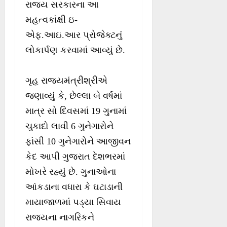
રાજ્ય સરકારના આ
મહત્વકાંક્ષી ઇ-
એફ.આઇ.આર પ્રોજેક્ટનું
લોકાર્પણ કરવામાં આવ્યું છે.
ગૃહ રાજ્યમંત્રીશ્રીએ
જણાવ્યું કે, છેલ્લા બે વર્ષમાં
માત્ર સો દિવસમાં 19 ગુનામાં
ચુકાદો લાવી 6 ગુનેગારોને
ફાંસી 10 ગુનેગારોને આજીવન
કેદ આપી ગુજરાત દેશભરમાં
મોખરે રહ્યું છે. ગુનાઓના
આંકડાના વધારા કે ઘટાડાની
માયાજાળમાં પડ્યા સિવાય
રાજયના નાગરિકને