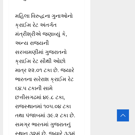
મહિલા વિરુદ્ધના ગુનાઓનો
ક્રાઈમ રેટ અંતર્ગત
મંત્રીશ્રીએ જણાવ્યું કે,
અન્ય રાજ્યની
સરખામણીમાં ગુજરાતનો
ક્રાઈમ રેટ સૌથી ઓછો
માત્ર ૨૨.૦૧ ટકા છે. જ્યારે
ભારતના સરેરાશ ક્રાઈમ રેટ
૬૪.૫ ટકાની સામે
છત્તીસગઢમાં ૪૯.૮ ટકા,
રાજસ્થાનમાં ૧૦૫.૦૪ ટકા
તથા પંજાબમાં ૩૯.૨ ટકા છે.
સમગ્ર ભારતમાં ગુજરાતનું
સ્થાન ૩૨મું છે. જ્યારે ૩૩મું