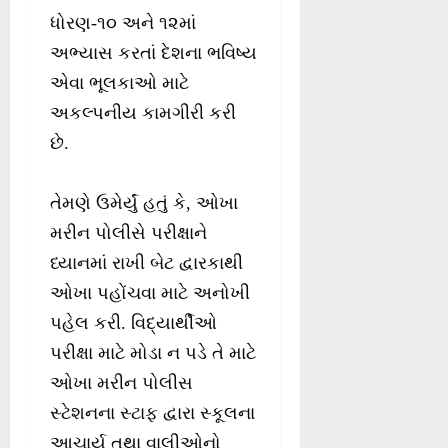
ધોરણ-૧૦ અને ૧૨માં
અભ્યાસ કરતાં દેશના ભવિષ્ય
એવા ભૂલકાઓ માટે
અકલ્પનીય કામગીરી કરી
છે.
તેમણે ઉમેર્યું હતું કે, ઓખા
મરીન પોલીસે પરીક્ષાને
ધ્યાનમાં રાખી બેટ દ્વારકાથી
ઓખા પહોંચવા માટે અનોખી
પહેલ કરી. વિદ્યાર્થીઓ
પરીક્ષા માટે મોડા ન પડે તે માટે
ઓખા મરીન પોલીસ
સ્ટેશનના સ્ટાફ દ્વારા સ્કૂલના
આચાર્ય તથા વાલીઓનો