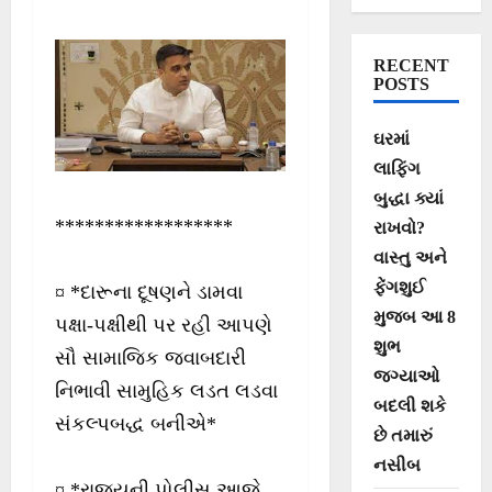
ઉત્તરોત્તર વધારો
કરવો એ જ અમારો
RECENT
મક્કમ નિર્ધાર: ગૃહ
POSTS
રાજ્ય મંત્રી શ્રી
ઘરમાં
હર્ષ સંઘવી
લાફિંગ
બુદ્ધા ક્યાં
******************
રાખવો?
વાસ્તુ અને
ફેંગશુઈ
¤ *દારૂના દૂષણને ડામવા
મુજબ આ 8
પક્ષા-પક્ષીથી પર રહી આપણે
શુભ
સૌ સામાજિક જવાબદારી
જગ્યાઓ
નિભાવી સામુહિક લડત લડવા
બદલી શકે
સંકલ્પબદ્ધ બનીએ*
છે તમારું
નસીબ
¤ *રાજ્યની પોલીસ આજે