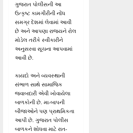
ગુજરાત પોલીસની આ
ઉત્કૃષ્ટ કામગીરીની નોંધ
સમગ્ર દેશમાં લેવામાં આવી
છે અને આપણા રાજ્યને રોલ
મોડેલ તરીકે સ્વીકારીને
અનુસરવા સૂચના આપવામાં
આવી છે.
કાયદો અને વ્યવસ્થાની
સંભાળ સાથે સામાજિક
જવાબદારી એવી ખોવાયેલા
બાળકોની છે. મા-બાપની
બીજાઓને પણ પ્રાથમિકતા
આપી છે. ગુજરાત પોલીસ
બાળકને શોધવા માટે રાત-