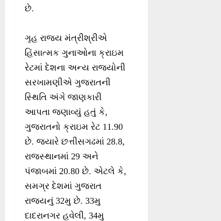
છે.
ગૃહ રાજ્ય મંત્રીશ્રીએ
હિંસાત્મક ગુનાઓના ક્રાઇમ
રેટમાં દેશના અન્ય રાજ્યોની
સરખામણીએ ગુજરાતની
સ્થિતિ અંગે જાણકારી
આપતા જણાવ્યું હતું કે,
ગુજરાતનો ક્રાઇમ રેટ 11.90
છે. જ્યારે છત્તીસગઢમાં 28.8,
રાજસ્થાનમાં 29 અને
પંજાબમાં 20.80 છે. એટલે કે,
સમગ્ર દેશમાં ગુજરાત
રાજ્યનું 32મુ છે. 33મુ
દાદરાનગર હવેલી, 34મુ