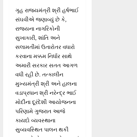
ગૃહ રાજ્યમંત્રી શ્રી હર્ષભાઈ
સંઘવીએ જણાવ્યું છે કે,
રાજ્યના નાગરિકોની
સુખાકારી, શાંતિ અને
સલામતીમાં ઉતારોતર વધારો
કરવાના મક્કમ નિર્ધાર સાથે
અમારી સરકાર સતત આગળ
વધી રહી છે. તત્કાલીન
મુખ્યમંત્રી શ્રી અને હાલના
વડાપ્રધાન શ્રી નરેન્દ્ર ભાઈ
મોદીના દૂરંદેશી આયોજનના
પરિણામે ગુજરાત આજે
કાયદો વ્યવસ્થાના
સુવ્યવસ્થિત પાલન થકી