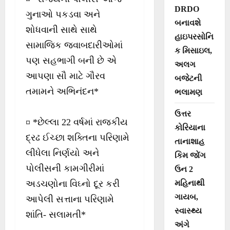
DRDO
ગુનાઓ પકડવા અને
બનાવશે
શોધવાની સાથે સાથે
હાઇપરસોનિ
સામાજિક જવાબદારીઓમાં
ક મિસાઇલ,
પણ સહભાગી બની છે એ
અલગ
આપણા સૌ માટે ગૌરવ
બજેટની
તમામને અભિનંદન*
ભલામણ
ઉત્તર
¤ *છેલ્લા 22 વર્ષમાં રાજકીય
કોરિયાના
દ્રઢ ઈચ્છા શક્તિના પરિણામે
તાનાશાહ
લીધેલા નિર્ણયો અને
કિમ જોંગ
પોલીસની કામગીરીમાં
ઉન 2
અડચણોના વિઘ્નો દૂર કરી
મહિનાથી
ગાયબ,
આપેલી સત્તાના પરિણામે
સ્વાસ્થ્ય
શાંતિ- સલામતી*
અંગે