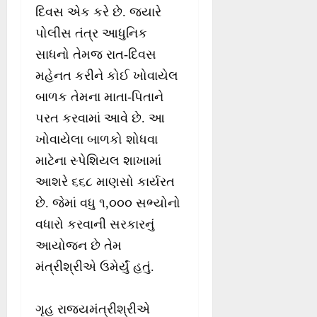
દિવસ એક કરે છે. જ્યારે
પોલીસ તંત્ર આધુનિક
સાધનો તેમજ રાત-દિવસ
મહેનત કરીને કોઈ ખોવાયેલ
બાળક તેમના માતા-પિતાને
પરત કરવામાં આવે છે. આ
ખોવાયેલા બાળકો શોધવા
માટેના સ્પેશિયલ શાખામાં
આશરે ૬૬૮ માણસો કાર્યરત
છે. જેમાં વધુ ૧,૦૦૦ સભ્યોનો
વધારો કરવાની સરકારનું
આયોજન છે તેમ
મંત્રીશ્રીએ ઉમેર્યું હતું.
ગૃહ રાજ્યમંત્રીશ્રીએ