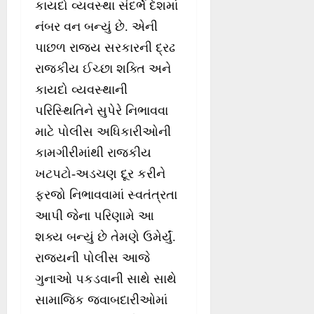
કાયદો વ્યવસ્થા સંદર્ભે દેશમાં
નંબર વન બન્યું છે. એની
પાછળ રાજ્ય સરકારની દ્રઢ
રાજકીય ઈચ્છા શક્તિ અને
કાયદો વ્યવસ્થાની
પરિસ્થિતિને સુપેરે નિભાવવા
માટે પોલીસ અધિકારીઓની
કામગીરીમાંથી રાજકીય
ખટપટો-અડચણ દૂર કરીને
ફરજો નિભાવવામાં સ્વતંત્રતા
આપી જેના પરિણામે આ
શક્ય બન્યું છે તેમણે ઉમેર્યું.
રાજ્યની પોલીસ આજે
ગુનાઓ પકડવાની સાથે સાથે
સામાજિક જવાબદારીઓમાં