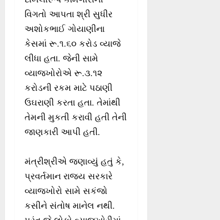
વિગતો આપતા શ્રી સુધીર
અશોકભાઈ ગોયાણીના
કેસમાં રૂ.૧.૬૦ કરોડ વ્યાજે
લીધા હતા. જેની સામે
વ્યાજખોરોએ રૂ.૩.૧૨
કરોડની રકમ માટે પઠાણી
ઉઘરાણી કરતા હતા. તેમાંથી
તેમની મુકતી કરાવી હતી તેની
જાણકારી આપી હતી.
મંત્રીશ્રીએ જણાવ્યું હતું કે,
પ્રવર્તમાન રાજ્ય સરકારે
વ્યાજખોરો સામે સકંજો
કસીને સંતોષ માનેલ નથી.