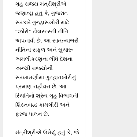
ગૃહ રાજ્ય મંત્રીશ્રીએ
જણાવ્યું હતું કે, ગુજરાત
સરકારે ગુન્હાસખોરી માટે
“ઝીરો” ટોલરન્સ્ની નીતિ
અપનાવી છે. આ સાતત્યાભરી
નીતિના સફળ અને સુચારૂ
અમલીકરણના લીધે દેશના
અન્યી રાજ્યોની
સરખામણીમાં ગુન્હાતખોરીનું
પ્રમાણ નહીવત્ત છે. આ
સ્થિતિનો શ્રેય ગૃહ વિભાગની
શિસ્તબદ્ધ કામગીરી અને
ફરજ પાલન છે.
મંત્રીશ્રીએ ઉમેર્યું હતું કે, જે