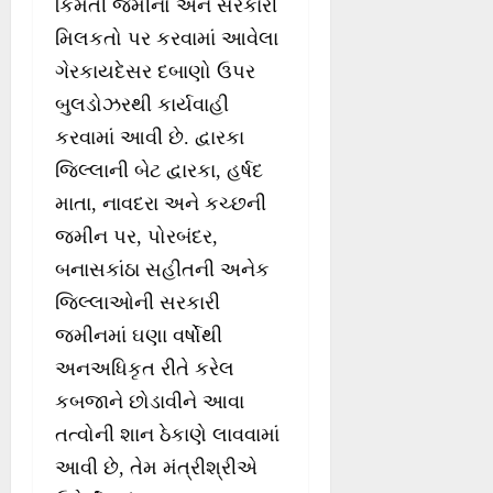
કિંમતી જમીનો અને સરકારી
મિલકતો પર કરવામાં આવેલા
ગેરકાયદેસર દબાણો ઉપર
બુલડોઝરથી કાર્યવાહી
કરવામાં આવી છે. દ્વારકા
જિલ્લાની બેટ દ્વારકા, હર્ષદ
માતા, નાવદરા અને કચ્છની
જમીન પર, પોરબંદર,
બનાસકાંઠા સહીતની અનેક
જિલ્લાઓની સરકારી
જમીનમાં ઘણા વર્ષોથી
અનઅધિકૃત રીતે કરેલ
કબજાને છોડાવીને આવા
તત્વોની શાન ઠેકાણે લાવવામાં
આવી છે, તેમ મંત્રીશ્રીએ