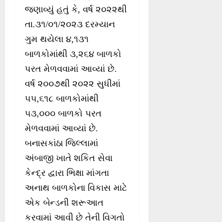
જણાવ્યું હતું કે, વર્ષ ૨૦૨૨થી
તા.૩૧/૦૧/૨૦૨૩ દરમ્યાન
ગુમ થયેલા ૪,૧૩૧
બાળકોમાંથી ૩,૨૬૪ બાળકો
પરત મેળવવામાં આવ્યાં છે.
વર્ષ ૨૦૦૭થી ૨૦૨૨ સુધીમાં
૫૫,૬૧૮ બાળકોમાંથી
૫૩,૦૦૦ બાળકો પરત
મેળવવામાં આવ્યાં છે.
બનાસકાંઠા જિલ્લામાં
અંબાજી ખાતે શકિત સેવા
કેન્દ્ર દ્વારા ભિક્ષા માંગતા
અનાથ બાળકોના વિકાસ માટે
એક બેન્ડની શરૂઆત
કરવામાં આવી છે તેની વિગતો