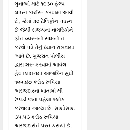
ગુનાઓ માટે ૧૯૩૦ હેલ્પ
લાઇન કાર્યરત કરવામાં આવી
છે, જેમાં ૩૦ ટેલિફોન લાઇન
છે જેથી રાજ્યના નાગરિકોને
ફોન વ્યસ્તનો સામનો ન
કરવો પડે તેનું ધ્યાન રાખવામાં
આવે છે. ગુજરાત પોલીસ
દ્વારા શરૂ કરવામાં આવેલ
હેલ્પલાઇનમાં આજદિન સુધી
૧૨૨.૪૭ કરોડ રૂપિયા
અરજદારના ખાતામાં થી
ઉપડી જતા પહેલા બ્લોક
કરવામાં આવ્યાં છે. સાથોસાથ
૩૫.૫૩ કરોડ રૂપિયા
અરજદારોને પરત કરાયાં છે.