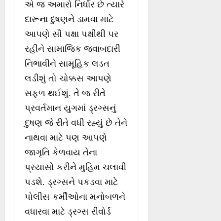
એ જ અમારો નિર્ધાર છે ત્યારે
દારૂના દુષણને ડામવા માટે
આપણે સૌ પક્ષા પક્ષીથી પર
રહીને સામાજિક જવાબદારી
નિભાવીને સામૂહિક લડત
લડીશું તો ચોક્કસ આપણે
સફળ થઈશું. તે જ રીતે
પ્રવર્તમાન યુગમાં ડ્રગ્સનું
દુષણ જે રીતે વધી રહ્યું છે તેને
નાથવા માટે પણ આપણે
જાગૃતિ કેળવાય તેના
પ્રયાસો કરીને મુહિમ ચલાવી
પડશે. ડ્રગ્સને પકડવા માટે
પોલીસ કર્મીઓના મનોબળને
વધારવા માટે ડ્રગ્સ રીવોર્ડ