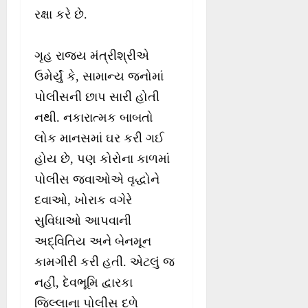
રક્ષા કરે છે.
ગૃહ રાજ્ય મંત્રીશ્રીએ
ઉમેર્યું કે, સામાન્ય જનોમાં
પોલીસની છાપ સારી હોતી
નથી. નકારાત્મક બાબતો
લોક માનસમાં ઘર કરી ગઈ
હોય છે, પણ કોરોના કાળમાં
પોલીસ જવાઓએ વૃદ્ધોને
દવાઓ, ખોરાક વગેરે
સુવિધાઓ આપવાની
અદ્વિતિય અને બેનમૂન
કામગીરી કરી હતી. એટલું જ
નહીં, દેવભૂમિ દ્વારકા
જિલ્લાના પોલીસ દળે