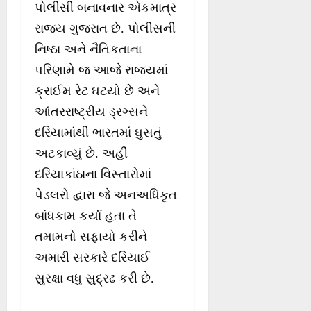
પોલીસી બનાવનાર એકમાત્ર
રાજ્ય ગુજરાત છે. પોલીસની
નિષ્ઠા અને નૈતિકતાના
પરિણામે જ આજે રાજ્યમાં
ક્રાઈમ રેટ ઘટયો છે અને
આંતરરાષ્ટ્રીય ડ્રગ્સને
દરિયામાંથી ભારતમાં ઘુસતું
અટકાવ્યું છે. અહીં
દરિયાકાંઠાના વિસ્તારોમાં
પેડલરો દ્વારા જે અનઅધિકૃત
બાંધકામ કર્યા હતા તે
તમામનો સફાયો કરીને
અમારી સરકારે દરિયાઈ
સુરક્ષા વધુ સુદ્રઢ કરી છે.