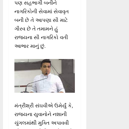
પણ સહભાગી બનીને
નાગરિકોની સેવામાં સેવાવૃત
બની છે તે આપણા સૌ માટે
ગૌરવ છે તે તમામને હું
રાજ્યના સૌ નાગરિકો વતી
આભાર માનું છું.
મંત્રીશ્રી સંઘવીએ ઉમેર્યું કે,
રાજ્યના યુવાનોને નશાની
ચુંગલમાંથી મુક્તિ અપાવવી