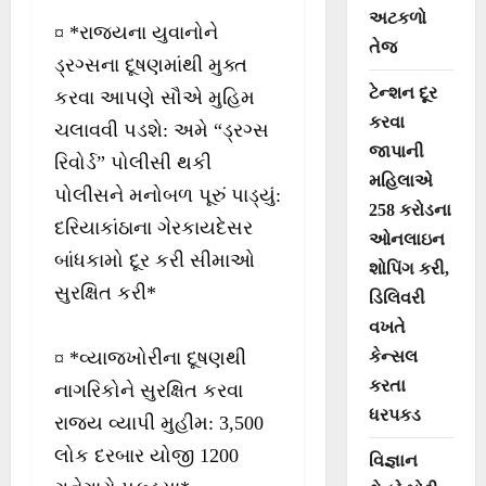
અટકળો
¤ *રાજ્યના યુવાનોને
તેજ
ડ્રગ્સના દૂષણમાંથી મુક્ત
ટેન્શન દૂર
કરવા આપણે સૌએ મુહિમ
કરવા
ચલાવવી પડશે: અમે “ડ્રગ્સ
જાપાની
રિવોર્ડ” પોલીસી થકી
મહિલાએ
પોલીસને મનોબળ પૂરું પાડ્યું:
258 કરોડના
દરિયાકાંઠાના ગેરકાયદેસર
ઓનલાઇન
બાંધકામો દૂર કરી સીમાઓ
શોપિંગ કરી,
સુરક્ષિત કરી*
ડિલિવરી
વખતે
¤ *વ્યાજખોરીના દૂષણથી
કેન્સલ
કરતા
નાગરિકોને સુરક્ષિત કરવા
ધરપકડ
રાજ્ય વ્યાપી મુહીમ: 3,500
લોક દરબાર યોજી 1200
વિજ્ઞાન