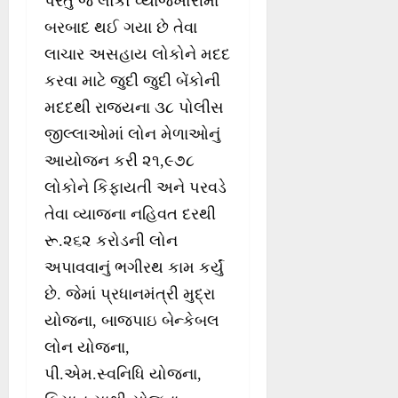
પરંતુ જે લોકો વ્યાજખોરીમાં
બરબાદ થઈ ગયા છે તેવા
લાચાર અસહાય લોકોને મદદ
કરવા માટે જુદી જુદી બેંકોની
મદદથી રાજયના ૩૮ પોલીસ
જીલ્લાઓમાં લોન મેળાઓનું
આયોજન કરી ૨૧,૯૭૮
લોકોને કિફાયતી અને પરવડે
તેવા વ્યાજના નહિવત દરથી
રૂ.૨૬૨ કરોડની લોન
અપાવવાનું ભગીરથ કામ કર્યું
છે. જેમાં પ્રધાનમંત્રી મુદ્રા
યોજના, બાજપાઇ બેન્કેબલ
લોન યોજના,
પી.એમ.સ્વનિધિ યોજના,