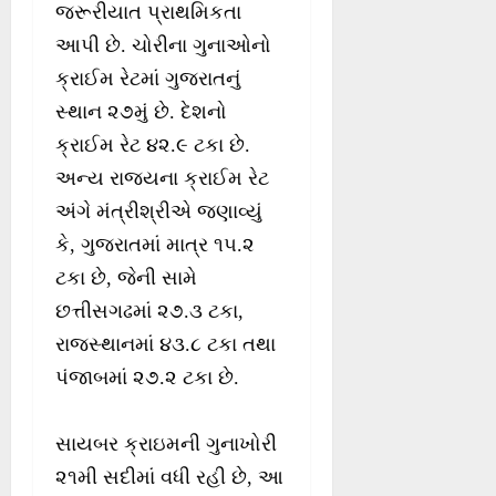
જરૂરીયાત પ્રાથમિકતા
આપી છે. ચોરીના ગુનાઓનો
ક્રાઈમ રેટમાં ગુજરાતનું
સ્થાન ૨૭મું છે. દેશનો
ક્રાઈમ રેટ ૪૨.૯ ટકા છે.
અન્ય રાજયના ક્રાઈમ રેટ
અંગે મંત્રીશ્રીએ જણાવ્યું
કે, ગુજરાતમાં માત્ર ૧૫.૨
ટકા છે, જેની સામે
છત્તીસગઢમાં ૨૭.૩ ટકા,
રાજસ્થાનમાં ૪૩.૮ ટકા તથા
પંજાબમાં ૨૭.૨ ટકા છે.
સાયબર ક્રાઇમની ગુનાખોરી
૨૧મી સદીમાં વધી રહી છે, આ