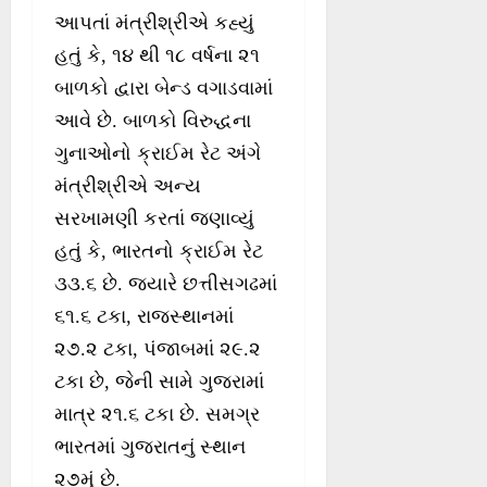
આપતાં મંત્રીશ્રીએ કહ્યું
હતું કે, ૧૪ થી ૧૮ વર્ષના ૨૧
બાળકો દ્વારા બેન્ડ વગાડવામાં
આવે છે. બાળકો વિરુદ્ધના
ગુનાઓનો ક્રાઈમ રેટ અંગે
મંત્રીશ્રીએ અન્ય
સરખામણી કરતાં જણાવ્યું
હતું કે, ભારતનો ક્રાઈમ રેટ
૩૩.૬ છે. જ્યારે છત્તીસગઢમાં
૬૧.૬ ટકા, રાજસ્થાનમાં
૨૭.૨ ટકા, પંજાબમાં ૨૯.૨
ટકા છે, જેની સામે ગુજરામાં
માત્ર ૨૧.૬ ટકા છે. સમગ્ર
ભારતમાં ગુજરાતનું સ્થાન
૨૭મું છે.