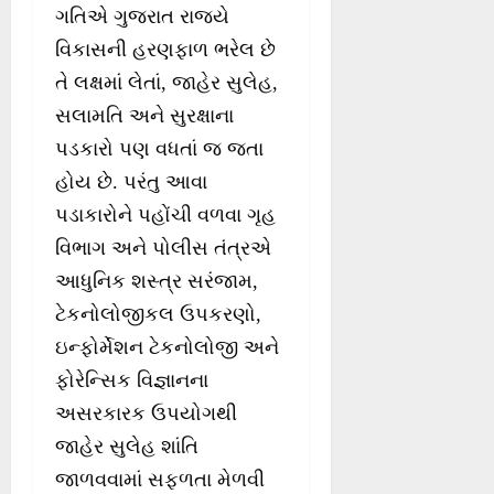
ગતિએ ગુજરાત રાજ્યે
વિકાસની હરણફાળ ભરેલ છે
તે લક્ષમાં લેતાં, જાહેર સુલેહ,
સલામતિ અને સુરક્ષાના
પડકારો પણ વધતાં જ જતા
હોય છે. પરંતુ આવા
પડાકારોને પહોંચી વળવા ગૃહ
વિભાગ અને પોલીસ તંત્રએ
આધુનિક શસ્ત્ર સરંજામ,
ટેકનોલોજીકલ ઉપકરણો,
ઇન્ફોર્મેશન ટેકનોલોજી અને
ફોરેન્સિક વિજ્ઞાનના
અસરકારક ઉપયોગથી
જાહેર સુલેહ શાંતિ
જાળવવામાં સફળતા મેળવી