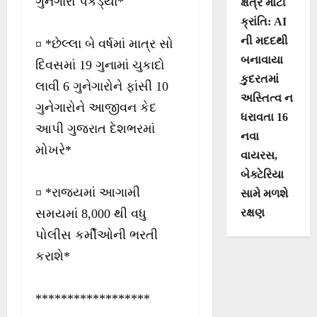
ગુનેગારો પકડ્યા*
ક્ષેત્રે મોટી
ક્રાંતિ: AI
ની મદદથી
¤ *છેલ્લા બે વર્ષમાં માત્ર સો
બનાવાયા
દિવસમાં 19 ગુનામાં ચુકાદો
કુદરતમાં
લાવી 6 ગુનેગારોને ફાંસી 10
અસ્તિત્વ ન
ગુનેગારોને આજીવન કેદ
ધરાવતા 16
આપી ગુજરાત દેશભરમાં
નવા
મોખરે*
વાયરસ,
બેક્ટેરિયા
¤ *રાજ્યમાં આગામી
સામે મળશે
સમયમાં 8,000 થી વધુ
રક્ષણ
પોલીસ કર્મીઓની ભરતી
કરાશે*
******************