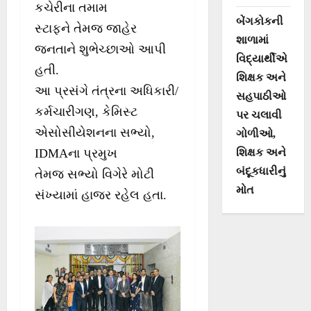
કચેરીના તમામ
બેંગકોકની
સ્ટાફને તેમજ જાહેર
શાળામાં
જનતાને શુભેચ્છાઓ આપી
વિદ્યાર્થીએ
હતી.
શિક્ષક અને
આ પ્રસંગે તંત્રના અધિકારી/
સહપાઠીઓ
કર્મચારીગણ, કેમિસ્ટ
પર ચલાવી
એસોસીયેશનના સભ્યો,
ગોળીઓ,
શિક્ષક અને
IDMAના પ્રમુખ
બંદૂકધારીનું
તેમજ સભ્યો વિગેરે મોટી
મોત
સંખ્યામાં હાજર રહેલ હતા.