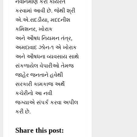
નવનિર્માણ કરી કાર્યરત
કરવામાં આવી છે. જેથી શ્રી
એ.એ.રાદડીયા, મદદનીશ
કમિશનર, ખોરાક
અને ઔષધ નિયમન તંત્ર,
અમદાવાદ ઝોન-૧ એ ખોરાક
અને ઔષધના વ્યવસાય સાથે
સંકળાયેલ વેપારીઓ તેમજ
જાહેર જનતાને હવેથી
સરકારી કામકાજ અર્થે
કચેરીનો આ નવી
જગ્યાએ સંપર્ક કરવા અપીલ
કરી છે.
Share this post: