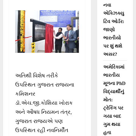
નવા
એક્ઝિક્યુ
ટિવ ઓર્ડર:
જાણો
ભારતીયો
પર શું થશે
અસર?
અમેરિકામાં
ભારતીય
અતિથી વિશેષ તરીકે
મૂળના PhD
ઉપસ્થિત ગુજરાત રાજ્યના
વિદ્યાર્થીનું
કમિશનર
મોત:
ડૉ.એચ.જી.કોશિયા ખોરાક
ટ્રેકિંગ પર
અને ઔષધ નિયમન તંત્ર,
ગયા બાદ
ગુજરાત રાજ્યએ પણ
ગુમ થયા
ઉપસ્થિત રહી નવનિર્મીત
હતા