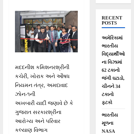
ઝોન-1,
અમદાવાદની
RECENT
નવનિર્મિત કચેરીનું
POSTS
અધિક મુખ્ય
અમેરિકામાં
સચિવશ્રી(આરોગ્ય)
ભારતીય
ના હસ્તે લોકાર્પણ
વિદ્યાર્થીઓ
ના વિઝામાં
મદદનીશ કમિશનરશ્રીની
62 ટકાનો
કચેરી, ખોરાક અને ઔષધ
જંગી ઘટાડો,
નિયમન તંત્ર, અમદાવાદ
ચીનને 34
ઝોન-૧ની
ટકાનો
ફટકો
અખબારી યાદી જણાવે છે કે
ગુજરાત સરકારશ્રીના
ભારતીય
આરોગ્ય અને પરિવાર
મૂળના
કલ્યાણ વિભાગ
NASA