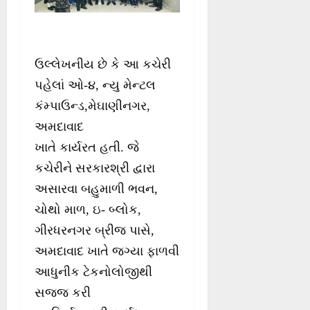
ઉલ્લેખનીય છે કે આ કચેરી
પહેલાં ઓ-૪, ન્યુ મેન્ટલ
કંમ્પાઉન્ડ,મેઘાણીનગર,
અમદાવાદ
ખાતે કાર્યરત હતી. જે
કચેરીને સરકારશ્રી દ્વારા
અસારવા બહુમાળી ભવન,
ચોથો માળ, ઇ- બ્લોક,
ગીરધરનગર બ્રીજ પાસે,
અમદાવાદ ખાતે જગ્યા ફાળવી
આધુનીક ટેકનોલોજીથી
સજ્જ કરી