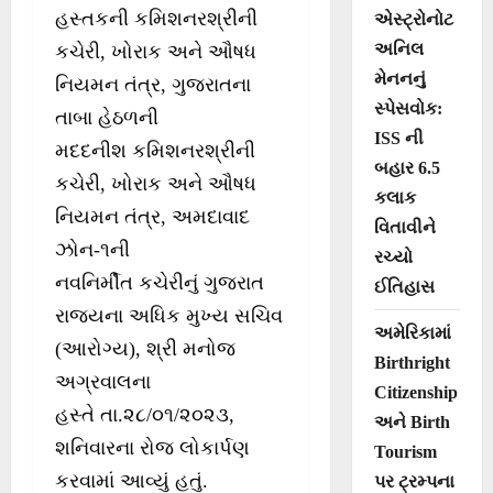
હસ્તકની કમિશનરશ્રીની
એસ્ટ્રોનોટ
અનિલ
કચેરી, ખોરાક અને ઔષધ
મેનનનું
નિયમન તંત્ર, ગુજરાતના
સ્પેસવોક:
તાબા હેઠળની
ISS ની
મદદનીશ કમિશનરશ્રીની
બહાર 6.5
કચેરી, ખોરાક અને ઔષધ
કલાક
નિયમન તંત્ર, અમદાવાદ
વિતાવીને
ઝોન-૧ની
રચ્યો
નવનિર્મીત કચેરીનું ગુજરાત
ઈતિહાસ
રાજ્યના અધિક મુખ્ય સચિવ
અમેરિકામાં
(આરોગ્ય), શ્રી મનોજ
Birthright
અગ્રવાલના
Citizenship
હસ્તે તા.૨૮/૦૧/૨૦૨૩,
અને Birth
શનિવારના રોજ લોકાર્પણ
Tourism
કરવામાં આવ્યું હતું.
પર ટ્રમ્પના