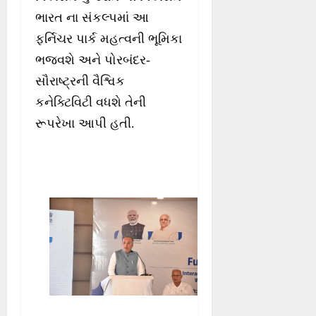
ભારત ના સંકલ્પમાં આ
ફર્નિચર પાર્ક મહત્વની ભૂમિકા
ભજવશે અને પોરબંદર-
સૌરાષ્ટ્રની વૈશ્વિક
કનેક્ટિવિટી વધશે તેની
રૂપરેખા આપી હતી.