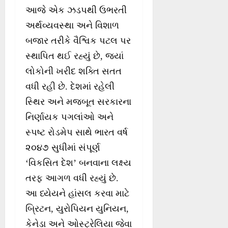
આજે એક ઝડપથી ઉભરતી
અર્થવ્યવસ્થા અને વિશાળ
બજાર તરીકે વૈશ્વિક પટલ પર
સ્થાપિત થઈ રહ્યું છે, જ્યાં
લોકોની ખરીદ શક્તિ સતત
વધી રહી છે. દેશમાં રહેલી
સ્થિર અને મજબૂત સરકારના
નિર્ણાયક પગલાંઓ અને
સ્પષ્ટ રોડમેપ સાથે ભારત વર્ષ
૨૦૪૭ સુધીમાં સંપૂર્ણ
‘વિકસિત દેશ’ બનવાના લક્ષ્ય
તરફ આગળ વધી રહ્યું છે.
આ ધ્યેયને હાંસલ કરવા માટે
બ્રિટન, યુરોપિયન યુનિયન,
કેનેડા અને ઓસ્ટ્રેલિયા જેવા