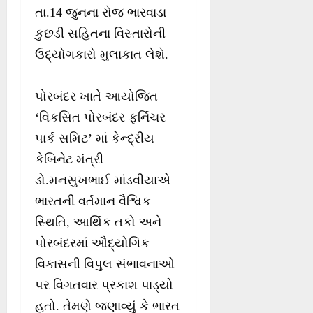
તા.14 જુનના રોજ ભારવાડા
કુછડી સહિતના વિસ્તારોની
ઉદ્યોગકારો મુલાકાત લેશે.
પોરબંદર ખાતે આયોજિત
‘વિકસિત પોરબંદર ફર્નિચર
પાર્ક સમિટ’ માં કેન્દ્રીય
કેબિનેટ મંત્રી
ડો.મનસુખભાઈ માંડવીયાએ
ભારતની વર્તમાન વૈશ્વિક
સ્થિતિ, આર્થિક તકો અને
પોરબંદરમાં ઔદ્યોગિક
વિકાસની વિપુલ સંભાવનાઓ
પર વિગતવાર પ્રકાશ પાડ્યો
હતો. તેમણે જણાવ્યું કે ભારત