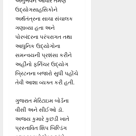
અનુભવને આધારે તેમણે
ઉદ્યોગસાહસિકોને
અર્થતંત્રના સાચા સંચાલક
ગણાવ્યા હતા અને
પોરબંદરના પરંપરાગત તથા
આધુનિક ઉદ્યોગોના
સમન્વયની પ્રશંસા કરીને
અહીંનો ફર્નિચર ઉદ્યોગ
બ્રિટનના બજારો સુધી પહોંચે
તેવી આશા વ્યક્ત કરી હતી.
ગુજરાત મેરિટાઇમ બોર્ડના
વીસી અને સીઈઓ ડૉ.
અજય કુમારે કુછડી ખાતે
પ્રસ્તાવિત શિપ બિલ્ડિંગ