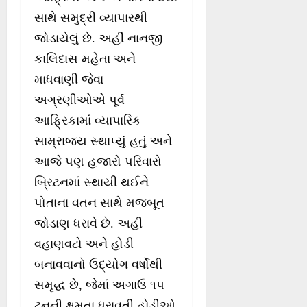
સાથે સમુદ્રી વ્યાપારથી
જોડાયેલું છે. અહીં નાનજી
કાલિદાસ મહેતા અને
માધવાણી જેવા
અગ્રણીઓએ પૂર્વ
આફ્રિકામાં વ્યાપારિક
સામ્રાજ્ય સ્થાપ્યું હતું અને
આજે પણ હજારો પરિવારો
બ્રિટનમાં સ્થાયી થઈને
પોતાના વતન સાથે મજબૂત
જોડાણ ધરાવે છે. અહીં
વહાણવટો અને હોડી
બનાવવાનો ઉદ્યોગ વર્ષોથી
સમૃદ્ધ છે, જેમાં અગાઉ ૧૫
ટનની ક્ષમતા ધરાવતી હોડીઓ