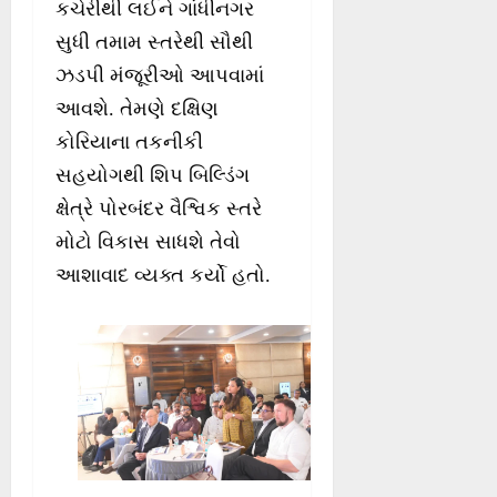
કચેરીથી લઈને ગાંધીનગર
સુધી તમામ સ્તરેથી સૌથી
ઝડપી મંજૂરીઓ આપવામાં
આવશે. તેમણે દક્ષિણ
કોરિયાના તકનીકી
સહયોગથી શિપ બિલ્ડિંગ
ક્ષેત્રે પોરબંદર વૈશ્વિક સ્તરે
મોટો વિકાસ સાધશે તેવો
આશાવાદ વ્યક્ત કર્યો હતો.