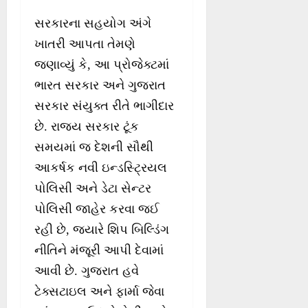
સરકારના સહયોગ અંગે
ખાતરી આપતા તેમણે
જણાવ્યું કે, આ પ્રોજેક્ટમાં
ભારત સરકાર અને ગુજરાત
સરકાર સંયુક્ત રીતે ભાગીદાર
છે. રાજ્ય સરકાર ટૂંક
સમયમાં જ દેશની સૌથી
આકર્ષક નવી ઇન્ડસ્ટ્રિયલ
પોલિસી અને ડેટા સેન્ટર
પોલિસી જાહેર કરવા જઈ
રહી છે, જ્યારે શિપ બિલ્ડિંગ
નીતિને મંજૂરી આપી દેવામાં
આવી છે. ગુજરાત હવે
ટેક્સટાઇલ અને ફાર્મા જેવા