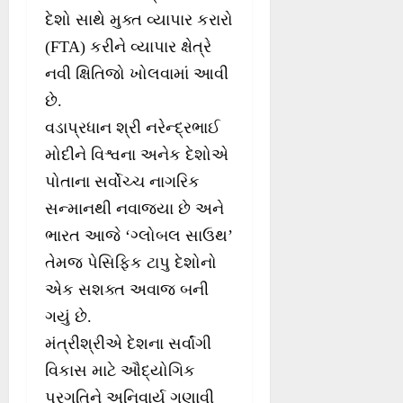
દેશો સાથે મુક્ત વ્યાપાર કરારો
(FTA) કરીને વ્યાપાર ક્ષેત્રે
નવી ક્ષિતિજો ખોલવામાં આવી
છે.
વડાપ્રધાન શ્રી નરેન્દ્રભાઈ
મોદીને વિશ્વના અનેક દેશોએ
પોતાના સર્વોચ્ચ નાગરિક
સન્માનથી નવાજ્યા છે અને
ભારત આજે ‘ગ્લોબલ સાઉથ’
તેમજ પેસિફિક ટાપુ દેશોનો
એક સશક્ત અવાજ બની
ગયું છે.
મંત્રીશ્રીએ દેશના સર્વાંગી
વિકાસ માટે ઔદ્યોગિક
પ્રગતિને અનિવાર્ય ગણાવી