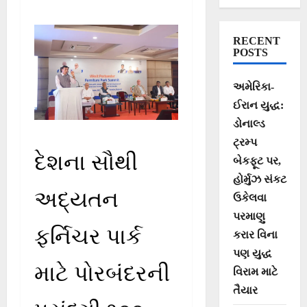
RECENT
POSTS
અમેરિકા-
ઈરાન યુદ્ધ:
ડોનાલ્ડ
ટ્રમ્પ
દેશના સૌથી
બેકફૂટ પર,
હોર્મુઝ સંકટ
અદ્યતન
ઉકેલવા
પરમાણુ
ફર્નિચર પાર્ક
કરાર વિના
પણ યુદ્ધ
માટે પોરબંદરની
વિરામ માટે
તૈયાર