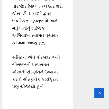
પોરબંદર જિલ્લા કલેક્ટર શ્રી
એસ. ડી. ધાનાણી દ્વારા
ઉપસ્થિત મહાનુભાવો અને
મહેમાનોનું શાબ્દિક
અભિવાદન સ્વાગત પ્રવચન
કરવામાં આવ્યું હતું.
સમિટના અંતે પોરબંદર અને
સૌરાષ્ટ્રની પરંપરાગત
ગૌરવંતી સંસ્કૃતિને ઉજાગર
કરતો સાંસ્કૃતિક કાર્યક્રમ
પણ યોજાયો હતો.