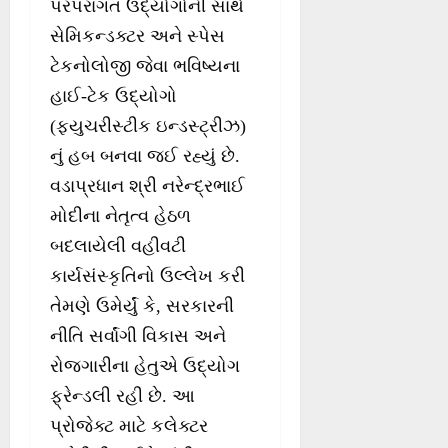
પરંપરાગત ઉદ્યોગોની સાથે
સેમિકન્ડક્ટર અને સ્પેસ
ટેકનોલોજી જેવા ભવિષ્યના
હાઈ-ટેક ઉદ્યોગો
(ફ્યુચરીસ્ટીક ઇન્ડસ્ટ્રીઝ)
નું હબ બનવા જઈ રહ્યું છે.
વડાપ્રધાન શ્રી નરેન્દ્રભાઈ
મોદીના નેતૃત્વ હેઠળ
બદલાયેલી વહીવટી
કાર્યસંસ્કૃતિનો ઉલ્લેખ કરી
તેમણે ઉમેર્યું કે, સરકારની
નીતિ સર્વાંગી વિકાસ અને
રોજગારીના હેતુએ ઉદ્યોગ
ફ્રેન્ડલી રહી છે. આ
પ્રોજેક્ટ માટે કલેક્ટર