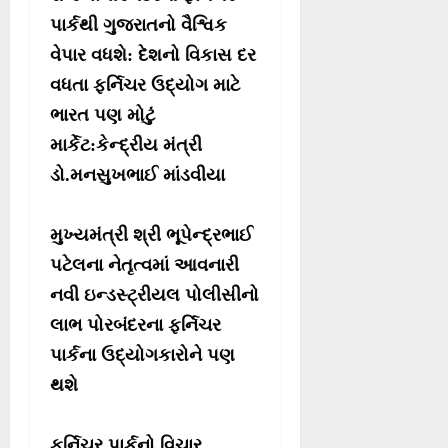
પાર્કથી ગુજરાતનો વૈશ્વિક
વેપાર વધશે: દેશનો વિકાસ દર
વધતા ફર્નિચર ઉદ્યોગ માટે
ભારત પણ મોટું
માર્કેટ:કેન્દ્રીય મંત્રી
ડો.મનસુખભાઈ માંડવીયા
મુખ્યમંત્રી શ્રી ભૂપેન્દ્રભાઈ
પટેલના નેતૃત્વમાં આવનારી
નવી ઇન્ડસ્ટ્રીયલ પોલીસીનો
લાભ પોરબંદરના ફર્નિચર
પાર્કના ઉદ્યોગકારોને પણ
થશે
ફર્નિચર પાર્કનો વિચાર