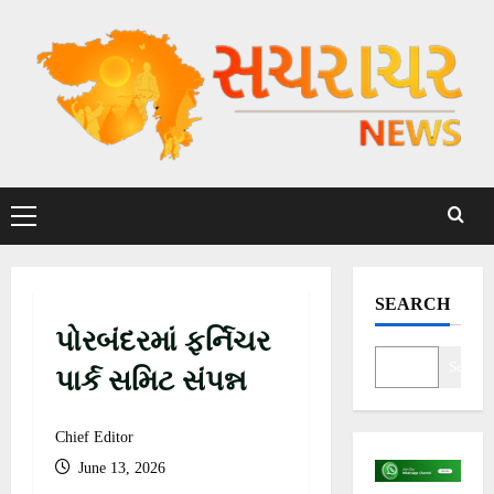
S
k
i
p
t
o
c
P
o
r
n
i
t
m
SEARCH
a
e
પોરબંદરમાં ફર્નિચર
r
n
y
Search
t
પાર્ક સમિટ સંપન્ન
M
e
Chief Editor
n
June 13, 2026
u