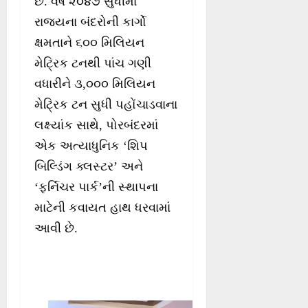
છે. વર્ષ ૨૦૪૭ સુધીમાં
રાજ્યના બંદરોની કાર્ગો
ક્ષમતાને ૬૦૦ મિલિયન
મેટ્રિક ટનથી પાંચ ગણી
વધારીને ૩,૦૦૦ મિલિયન
મેટ્રિક ટન સુધી પહોંચાડવાના
લક્ષ્યાંક સાથે, પોરબંદરમાં
એક અત્યાધુનિક ‘શિપ
બિલ્ડિંગ ક્લસ્ટર’ અને
‘ફર્નિચર પાર્ક’ની સ્થાપના
માટેની કવાયત હાથ ધરવામાં
આવી છે.