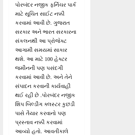
પોરબંદર નજીક ફર્નિચર પાર્ક
માટે સૂચિત સાઈટ નક્કી
કરવામાં આવી છે. ગુજરાત
સરકાર અને ભારત સરકારના
સંકલનથી આ પ્રોજેક્ટ
આગામી સમયમાં સાકાર
થશે. આ માટે 100 હેક્ટર
જમીનની પણ પસંદગી
કરવામાં આવી છે. અને તેને
સંપાદન કરવાની કાર્યવાહી
થઈ રહી છે .પોરબંદર નજીક
શિપ બિલ્ડીંગ ક્લસ્ટર કુછડી
પાસે તૈયાર કરવાનો પણ
પ્રસ્તાવ નક્કી કરવામાં
આવ્યો હતો. આવતીકાલે