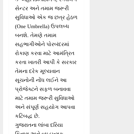
સેન્ટર અને તમામ જરૂરી
સુવિધાઓ એક જ છત્ર હેઠળ
(One Umbrella) ઉપલબ્ધ
બનશે. તેમણે તમામ
સહભાગીઓને પોરબંદરમાં
રોકાણ કરવા માટે આમંત્રિત
કરતા ખાતરી આપી કે સરકાર
તેમના દરેક મૂલ્યવાન
સૂચનોની નોંધ લઈને આ
પ્રોજેક્ટને સફળ બનાવવા
માટે તમામ જરૂરી સુવિધાઓ
અને સંપૂર્ણ સહયોગ આપવા
કટિબદ્ધ છે.
ગુજરાતના લાંબા દરિયા