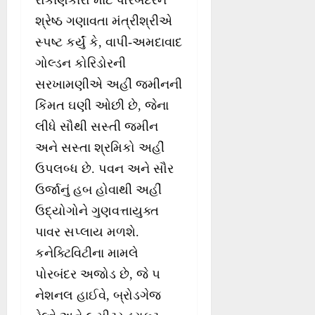
રોકાણકારો માટે પોરબંદરને
શ્રેષ્ઠ ગણાવતા મંત્રીશ્રીએ
સ્પષ્ટ કર્યું કે, વાપી-અમદાવાદ
ગોલ્ડન કોરિડોરની
સરખામણીએ અહીં જમીનની
કિંમત ઘણી ઓછી છે, જેના
લીધે સૌથી સસ્તી જમીન
અને સસ્તા શ્રમિકો અહીં
ઉપલબ્ધ છે. પવન અને સૌર
ઉર્જાનું હબ હોવાથી અહીં
ઉદ્યોગોને ગુણવત્તાયુક્ત
પાવર સપ્લાય મળશે.
કનેક્ટિવિટીના મામલે
પોરબંદર અજોડ છે, જે ૫
નેશનલ હાઈવે, બ્રોડગેજ