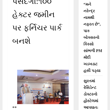
પસંદગી:૧૦૦
“મને
નરેન્દ્ર
હેક્ટર જમીન
નામથી
નફરત છે”,
પર ફર્નિચર પાર્ક
પાક
બોક્સરનો
બનશે
કિસ્સો
સાંભળી PM
મોદી
ખડખડાટ
હસી પડ્યા
સુરતમાં
રેસિડેન્ટ
ડોક્ટરનો
હોસ્ટેલમાં
આપઘાત:
**