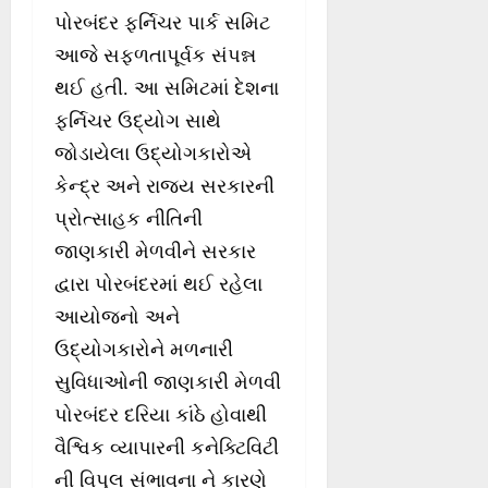
પોરબંદર ફર્નિચર પાર્ક સમિટ
આજે સફળતાપૂર્વક સંપન્ન
થઈ હતી. આ સમિટમાં દેશના
ફર્નિચર ઉદ્યોગ સાથે
જોડાયેલા ઉદ્યોગકારોએ
કેન્દ્ર અને રાજ્ય સરકારની
પ્રોત્સાહક નીતિની
જાણકારી મેળવીને સરકાર
દ્વારા પોરબંદરમાં થઈ રહેલા
આયોજનો અને
ઉદ્યોગકારોને મળનારી
સુવિધાઓની જાણકારી મેળવી
પોરબંદર દરિયા કાંઠે હોવાથી
વૈશ્વિક વ્યાપારની કનેક્ટિવિટી
ની વિપુલ સંભાવના ને કારણે