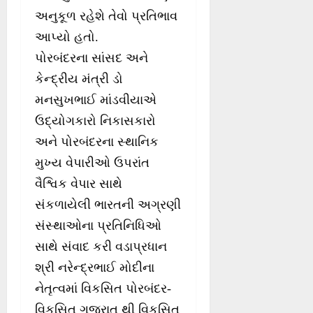
અનુકૂળ રહેશે તેવો પ્રતિભાવ
આપ્યો હતો.
પોરબંદરના સાંસદ અને
કેન્દ્રીય મંત્રી ડો
મનસુખભાઈ માંડવીયાએ
ઉદ્યોગકારો નિકાસકારો
અને પોરબંદરના સ્થાનિક
મુખ્ય વેપારીઓ ઉપરાંત
વૈશ્વિક વેપાર સાથે
સંકળાયેલી ભારતની અગ્રણી
સંસ્થાઓના પ્રતિનિધિઓ
સાથે સંવાદ કરી વડાપ્રધાન
શ્રી નરેન્દ્રભાઈ મોદીના
નેતૃત્વમાં વિકસિત પોરબંદર-
વિકસિત ગુજરાત થી વિકસિત