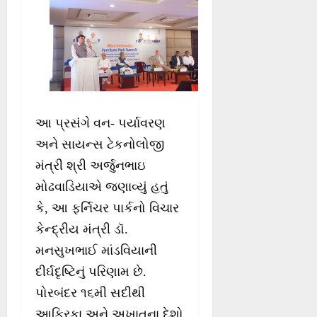
આ પ્રસંગે વન- પર્યાવરણ
અને સાયન્સ ટેકનોલોજી
મંત્રી શ્રી અર્જુનભાઇ
મોઢવાડિયાએ જણાવ્યું હતું
કે, આ ફર્નિચર પાર્કનો વિચાર
કેન્દ્રીય મંત્રી ડૉ.
મનસુખભાઈ માંડવિયાની
દીર્ઘદૃષ્ટિનું પરિણામ છે.
પોરબંદર ૧૬મી સદીથી
આફ્રિકા અને અખાતના દેશો