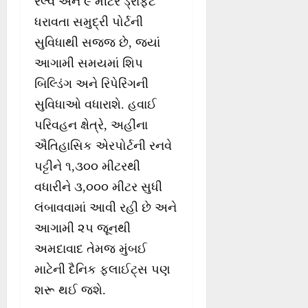
રેલ્વે અને ૯ મીટર ડ્રાફ્ટ
ધરાવતા સમુદ્રી પોર્ટની
સુવિધાથી સજ્જ છે, જ્યાં
આગામી સમયમાં શિપ
બિલ્ડિંગ અને રિપેરિંગની
સુવિધાઓ વધારાશે. હવાઈ
પરિવહન ક્ષેત્રે, અહીંના
ઐતિહાસિક એરપોર્ટની રનવે
પટ્ટીને ૧,૩૦૦ મીટરથી
વધારીને ૩,૦૦૦ મીટર સુધી
લંબાવવામાં આવી રહી છે અને
આગામી ૨૫ જૂનથી
અમદાવાદ તેમજ મુંબઈ
માટેની દૈનિક ફ્લાઈટ્સ પણ
શરૂ થઈ જશે.