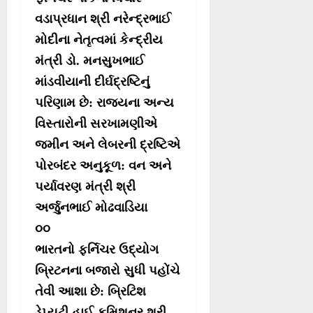
વડાપ્રધાન શ્રી નરેન્દ્રભાઈ
મોદીના નેતૃત્વમાં કેન્દ્રીય
મંત્રી ડો. મનસુખભાઈ
માંડવીયાની દીર્ઘદ્રષ્ટિનું
પરિણામ છે: રાજ્યના અન્ય
વિસ્તારોની સરખામણીએ
જમીન અને લેબરની દ્રષ્ટિએ
પોરબંદર અનુકૂળ: વન અને
પર્યાવરણ મંત્રી શ્રી
અર્જુનભાઈ મોઢવાડિયા
૦૦
ભારતનો ફર્નિચર ઉદ્યોગ
બ્રિટનના બજારો સુધી પહોંચે
તેવી આશા છે: બ્રિટિશ
ડેપ્યુટી હાઈ કમિશનર શ્રી