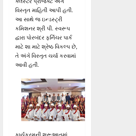
ક્લસ્ટર પ્રોજેક્ટ અંગે
વિસ્તૃત માહિતી આપી હતી.
આ સાથે જ ઇન્ડસ્ટ્રી
કમિશનર શ્રી પી. સ્વરૂપ
દ્વારા પોરબંદર ફર્નિચર પાર્ક
માટે શા માટે શ્રેષ્ઠ વિકલ્પ છે,
તે અંગે વિસ્તૃત ચર્ચા કરવામાં
આવી હતી.
કાર્યક્રમની શરૂઆતમાં