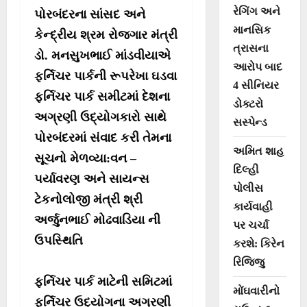
રેગિંગ અને
પોરબંદરના સાંસદ અને
માનસિક
કેન્દ્રીય શ્રમ રોજગાર મંત્રી
ત્રાસના
ડો. મનસુખભાઈ માંડવીયાએ
આરોપ બાદ
ફર્નિચર પાર્કની રૂપરેખા ઘડવા
4 સીનિયર
ફર્નિચર પાર્ક સમીટમાં દેશના
ડોક્ટરો
અગ્રણી ઉદ્યોગકારો સાથે
સસ્પેન્ડ
પોરબંદરમાં સંવાદ કરી તેમના
અમિત શાહ
સૂચનો મેળવ્યા:વન –
દિલ્હી
પર્યાવરણ અને સાયન્સ
પોલીસ
ટેકનોલોજી મંત્રી શ્રી
કાર્યવાહી
અર્જુનભાઈ મોઢવાડિયા ની
પર ચર્ચા
ઉપસ્થિતિ
કરશે: કિરેન
રિજિજુ
ફર્નિચર પાર્ક માટેની સમિટમાં
મોંઘવારીનો
ફર્નિચર ઉદ્યોગના અગ્રણી