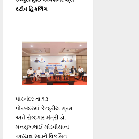
સ્ટીવ હિકલિંગ
પોરબંદર તા.૧૩
પોરબંદરમાં કેન્દ્રીય શ્રમ
અને રોજગાર મંત્રી ડો.
મનસુખભાઈ માંડવીયાના
અધ્યક્ષ સ્થાને વિકસિત