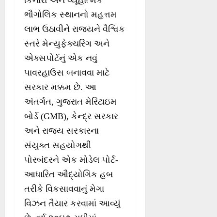
કિનારા અને વ્યૂહાત્મક
ભૌગોલિક સ્થાનનો મહત્તમ
લાભ ઉઠાવીને રાજ્યને વૈશ્વિક
સ્તરે મેન્યુફેક્ચરિંગ અને
એક્સપોર્ટનું એક નવું
પાવરહાઉસ બનાવવા માટે
સરકાર મક્કમ છે. આ
અંતર્ગત, ગુજરાત મેરિટાઇમ
બોર્ડ (GMB), કેન્દ્ર સરકાર
અને રાજ્ય સરકારના
સંયુક્ત સહયોગથી
પોરબંદરને એક મોડેલ પોર્ટ-
આધારિત ઔદ્યોગિક હબ
તરીકે વિકસાવવાનું મેગા
વિઝન તૈયાર કરવામાં આવ્યું