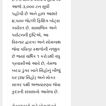
આજે ૩,૦૦૦ ટન સુધી
પહોંચી છે અને હાલ આશરે
૪,૫૦૦ જેટલી ફિશિંગ બોટ્સ
કાર્યરત છે. સામાજિક અને
પર્યટનની દૃષ્ટિએ, આ
વિસ્તાર દ્વારકા અને સોમનાથ
જેવા પવિત્ર સ્થળોની નજીક
છે જ્યાં વાર્ષિક ૧ કરોડથી વધુ
પ્રવાસીઓ આવે છે, તેમજ
બરડા ડુંગર ખાતે સિંહોનું બીજું
ઘર (૨૪ સિંહો) અને મોકર
સાગર પક્ષી અભયારણ્ય જેવા
કુદરતી સંસાધનો આવેલા છે.