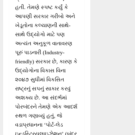
હતી. તેમણે સ્પષ્ટ કર્યું કે
આપણી સરકાર ગરીબો અને
ખેડૂતોના કલ્યાણની સાથે-
સાથે ઉદ્યોગો માટે પણ
અત્યંત અનુકૂળ વાતાવરણ
પૂરું પાડનારી (Industry-
friendly) સરકાર છે, કારણ કે
ઉદ્યોગોના વિકાસ વિના
૨૦૪૭ સુધીમાં વિકસિત
રાષ્ટ્રનું સપનું સાકાર કરવું
અશક્ય છે. આ સંદર્ભમાં
પોરબંદરને તેમણે એક આદર્શ
સ્થળ ગણાવ્યું હતું, જે
વડાપ્રધાનના ‘પોર્ટ-લેડ
ઇન્ડસ્ટ્રિયલાઇઝેશન’ (બંદર