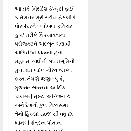
આ તકે બ્રિટિશ ડેપ્યુટી હાઈ
કમિશનર શ્રી સ્ટીવ હિકલીંગે
પોરબંદરને ‘ગ્લોબલ ફર્નિચર
હબ’ તરીકે વિકસાવવાના
પ્રોજેક્ટને અદભુત ગણાવી
અભિનંદન પાઠવ્યા હતા.
મહાત્મા ગાંધીની જન્મભૂમિની
મુલાકાત બદલ ગૌરવ વ્યક્ત
કરતા તેમણે જણાવ્યું કે,
ગુજરાત ભારતના આર્થિક
વિકાસનું મુખ્ય એન્જિન છે
અને દેશની કુલ નિકાસમાં
તેનો હિસ્સો ૩૦% થી વધુ છે.
ખાનગી ક્ષેત્રના પોતાના