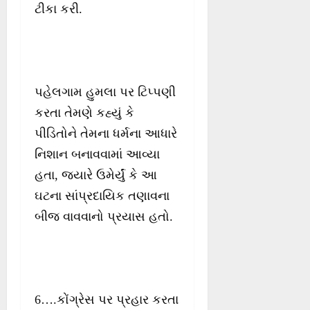
ટીકા કરી.
પહેલગામ હુમલા પર ટિપ્પણી
કરતા તેમણે કહ્યું કે
પીડિતોને તેમના ધર્મના આધારે
નિશાન બનાવવામાં આવ્યા
હતા, જ્યારે ઉમેર્યું કે આ
ઘટના સાંપ્રદાયિક તણાવના
બીજ વાવવાનો પ્રયાસ હતો.
6….કોંગ્રેસ પર પ્રહાર કરતા