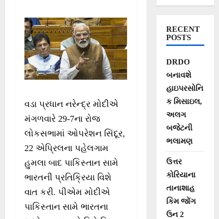
ઓપરેશન સિંદૂર પર
વડા પ્રધાનના
RECENT
ભાષણમાંથી 10
POSTS
મુખ્ય મુદ્દાઓ
DRDO
બનાવશે
હાઇપરસોનિ
ક મિસાઇલ,
વડા પ્રધાન નરેન્દ્ર મોદીએ
અલગ
મંગળવારે 29-7ના રોજ
બજેટની
લોકસભામાં ઓપરેશન સિંદૂર,
ભલામણ
22 એપ્રિલના પહેલગામ
ઉત્તર
હુમલા બાદ પાકિસ્તાન સામે
કોરિયાના
ભારતની પ્રતિક્રિયા વિશે
તાનાશાહ
વાત કરી. પીએમ મોદીએ
કિમ જોંગ
પાકિસ્તાન સામે ભારતના
ઉન 2