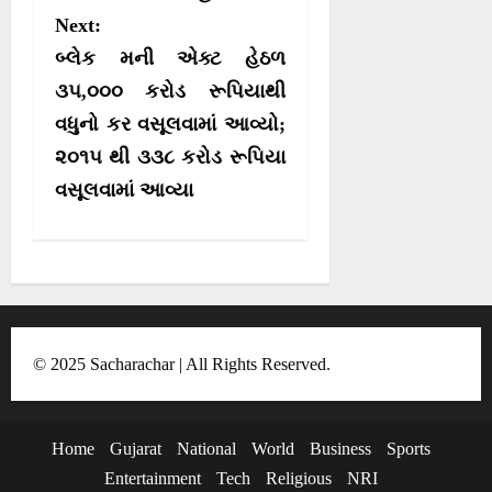
n
Next:
a
બ્લેક મની એક્ટ હેઠળ
v
૩૫,૦૦૦ કરોડ રૂપિયાથી
i
વધુનો કર વસૂલવામાં આવ્યો;
g
૨૦૧૫ થી ૩૩૮ કરોડ રૂપિયા
a
વસૂલવામાં આવ્યા
t
i
o
n
© 2025 Sacharachar | All Rights Reserved.
Home
Gujarat
National
World
Business
Sports
Entertainment
Tech
Religious
NRI