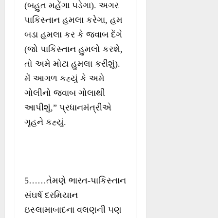
(બહુત મહેંગા પડેગા). અગર
પાકિસ્તાન હમલા કરેગા, હમ
બડા હમલા કર કે જવાબ દેંગે
(જો પાકિસ્તાન હુમલો કરશે,
તો અમે મોટા હુમલા કરીશું).
મેં આગળ કહ્યું કે અમે
ગોલીનો જવાબ ગોલાથી
આપીશું,” પ્રધાનમંત્રીએ
ગૃહને કહ્યું.
5……તેમણે ભારત-પાકિસ્તાન
સંઘર્ષ દરમિયાન
ઇસ્લામાબાદના વલણની પણ