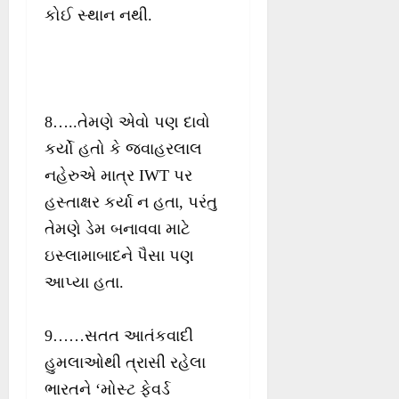
કોઈ સ્થાન નથી.
8…..તેમણે એવો પણ દાવો
કર્યો હતો કે જવાહરલાલ
નહેરુએ માત્ર IWT પર
હસ્તાક્ષર કર્યા ન હતા, પરંતુ
તેમણે ડેમ બનાવવા માટે
ઇસ્લામાબાદને પૈસા પણ
આપ્યા હતા.
9……સતત આતંકવાદી
હુમલાઓથી ત્રાસી રહેલા
ભારતને ‘મોસ્ટ ફેવર્ડ