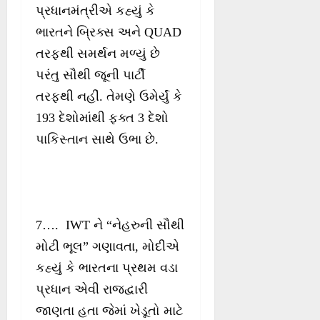
પ્રધાનમંત્રીએ કહ્યું કે
ભારતને બ્રિક્સ અને QUAD
તરફથી સમર્થન મળ્યું છે
પરંતુ સૌથી જૂની પાર્ટી
તરફથી નહીં. તેમણે ઉમેર્યું કે
193 દેશોમાંથી ફક્ત 3 દેશો
પાકિસ્તાન સાથે ઉભા છે.
7…. IWT ને “નેહરુની સૌથી
મોટી ભૂલ” ગણાવતા, મોદીએ
કહ્યું કે ભારતના પ્રથમ વડા
પ્રધાન એવી રાજદ્વારી
જાણતા હતા જેમાં ખેડૂતો માટે