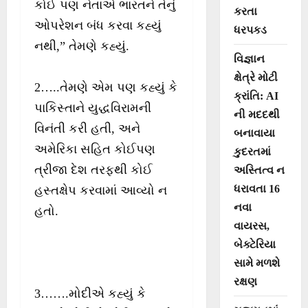
કોઈ પણ નેતાએ ભારતને તેનું
કરતા
ઓપરેશન બંધ કરવા કહ્યું
ધરપકડ
નથી,” તેમણે કહ્યું.
વિજ્ઞાન
ક્ષેત્રે મોટી
2…..તેમણે એમ પણ કહ્યું કે
ક્રાંતિ: AI
પાકિસ્તાને યુદ્ધવિરામની
ની મદદથી
વિનંતી કરી હતી, અને
બનાવાયા
અમેરિકા સહિત કોઈપણ
કુદરતમાં
ત્રીજા દેશ તરફથી કોઈ
અસ્તિત્વ ન
ધરાવતા 16
હસ્તક્ષેપ કરવામાં આવ્યો ન
નવા
હતો.
વાયરસ,
બેક્ટેરિયા
સામે મળશે
રક્ષણ
3…….મોદીએ કહ્યું કે