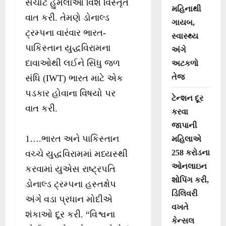
સચોટ હુમલાઓ વિશે વિસ્તૃત
મહિનાથી
વાત કરી. તેમણે ડોનાલ્ડ
ગાયબ,
ટ્રમ્પના વારંવાર ભારત-
સ્વાસ્થ્ય
પાકિસ્તાન યુદ્ધવિરામના
અંગે
દાવાઓથી લઈને સિંધુ જળ
અટકળો
તેજ
સંધિ (IWT) ભારત માટે એક
પડકાર હોવાના વિષયો પર
ટેન્શન દૂર
વાત કરી.
કરવા
જાપાની
1….ભારત અને પાકિસ્તાન
મહિલાએ
258 કરોડના
વચ્ચે યુદ્ધવિરામમાં મધ્યસ્થી
ઓનલાઇન
કરવામાં યુએસ રાષ્ટ્રપતિ
શોપિંગ કરી,
ડોનાલ્ડ ટ્રમ્પના હસ્તક્ષેપ
ડિલિવરી
અંગે વડા પ્રધાન મોદીએ
વખતે
શંકાઓ દૂર કરી. “વિશ્વના
કેન્સલ