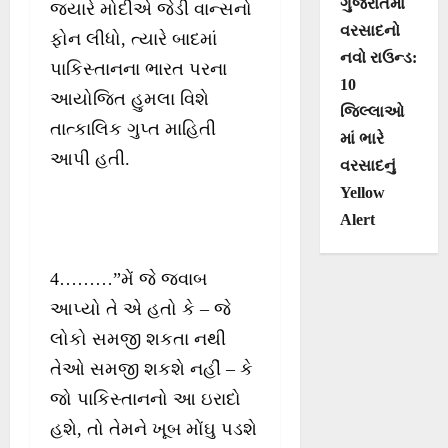
ગુજરાતમાં
જ્યારે મોદીએ જેડી વાન્સનો
વરસાદનો
ફોન લીધો, ત્યારે બાદમાં
નવો રાઉન્ડ:
પાકિસ્તાનના ભારત પરના
10
આયોજિત હુમલા વિશે
જિલ્લાઓ
તાત્કાલિક ગુપ્ત માહિતી
માં ભારે
આપી હતી.
વરસાદનું
Yellow
Alert
4………”મેં જે જવાબ
આપ્યો તે એ હતો કે – જે
લોકો સમજી શકતા નથી
તેઓ સમજી શકશે નહીં – કે
જો પાકિસ્તાનનો આ ઇરાદો
હશે, તો તેમને ખૂબ મોંઘુ પડશે