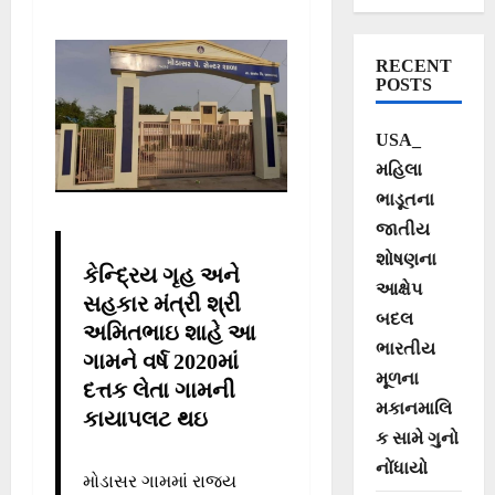
અને ગુજરાતમાં
પ્રથમ નંબરે…No.1
RECENT
Adarsh Gam of
POSTS
Gujarat
USA_
મહિલા
ભાડૂતના
જાતીય
શોષણના
કેન્દ્રિય ગૃહ અને
આક્ષેપ
સહકાર મંત્રી શ્રી
બદલ
અમિતભાઇ શાહે આ
ભારતીય
ગામને વર્ષ
2020માં
મૂળના
દત્તક લેતા ગામની
મકાનમાલિ
કાયાપલટ થઇ
ક સામે ગુનો
નોંધાયો
મોડાસર ગામમાં રાજ્ય