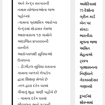
અને કેન્દ્ર સરકારની
અમેરિકામાં
તમામ યોજનાઓના લાભ
75 દેશોના
પહોચ્યાં
ગ્રીન કાર્ડ
-ગામના પ્રાથમિક આરોગ્ય
બેન પર
કેન્દ્રમાં મોડાસર તેમજ
સંકટ:
આસપાસના ૧૭ ગામોને
ભારતીય
અંદાજિત ૪૫૦૦૦ની
મૂળના જજ
વસ્તીને
અમિત
આરોગ્યલક્ષી સુવિધાઓ
મેહતાએ
ઉપલબ્ધ
ટ્રમ્પ
– ડીઝીટલ સુવિધા ધરાવતા
પ્રશાસનના
ગામના બાળકો લેપટોપ
નિર્ણયને
દ્વારા શિક્ષણ મેળવે છે
ગેરકાયદેસર
-નળ દ્વારા દરેક ઘરમાં
ગણાવ્યો
પીવાનું શુદ્ધ પાણી પહોંચે છે
દુબઈમાં
– ગામના દરેક ઘરમાં
શોરૂમમાં
શૌચાલય અને ગટરની