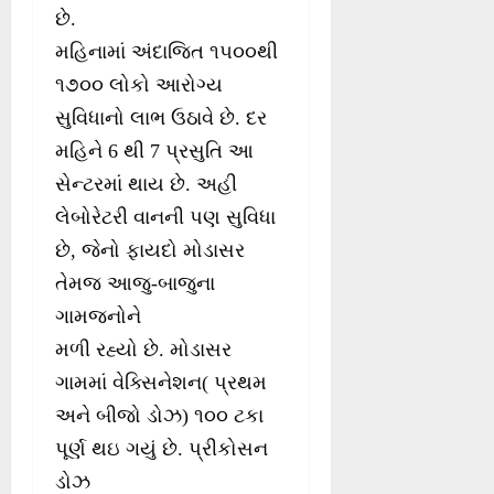
છે.
મહિનામાં અંદાજિત ૧૫૦૦થી
૧૭૦૦ લોકો આરોગ્ય
સુવિધાનો લાભ ઉઠાવે છે. દર
મહિને 6 થી 7 પ્રસુતિ આ
સેન્ટરમાં થાય છે. અહી
લેબોરેટરી વાનની પણ સુવિધા
છે, જેનો ફાયદો મોડાસર
તેમજ આજુ-બાજુના
ગામજનોને
મળી રહ્યો છે. મોડાસર
ગામમાં વેક્સિનેશન( પ્રથમ
અને બીજો ડોઝ) ૧૦૦ ટકા
પૂર્ણ થઇ ગયું છે. પ્રીકોસન
ડોઝ