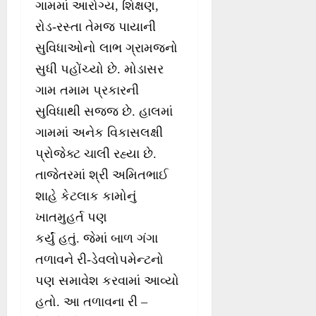
ગામમાં આરોગ્ય, શિક્ષણ,
રોડ-રસ્તા તેમજ પાયાની
સુવિધાઓનો લાભ ગ્રામજનો
સુધી પહોંચ્યો છે. મોડાસર
ગામ તમામ પ્રકારની
સુવિધાથી સજ્જ છે. હાલમાં
ગામમાં અનેક વિકાસલક્ષી
પ્રોજેક્ટ ચાલી રહ્યા છે.
તાજેતરમાં શ્રી અમિતભાઈ
શાહે કેટલાક કામોનું
ખાતમુહર્ત પણ
કર્યું હતું. જેમાં બાળ ગંગા
તળાવને રી-ડેવલોપમેન્ટનો
પણ સમાવેશ કરવામાં આવ્યો
હતો. આ તળાવના રી –