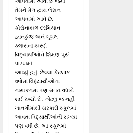
આપવામાં આવી છે જેમાં
તેમને મેલ દ્વારા લેસન
આપવામાં આવે છે.
કોરોનાકાળ દરમિયાન
જ્ઞાનકુંજ અને ગૂગલ
ક્લાસના કારણે
વિદ્યાર્થીઓને શિક્ષણ પૂરું
પાડવામાં
આવ્યું હતું. છેલ્લા કેટલાક
વર્ષોમાં વિદ્યાર્થીઓના
નામાંકનમાં પણ સતત વધારો
થઈ રહ્યો છે. એટલું જ નહીં
ખાનગીમાંથી સરકારી સ્કૂલમાં
આવતા વિદ્યાર્થીઓની સંખ્યા
પણ વધી છે. આ સ્કૂલમાં