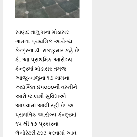
સાણંદ તાલુકાના મોડાસર
ગામના પ્રાથમિક આરોગ્ય
કેન્દ્રના ડૉ. રાજકુમાર કહે છે
કે, આ પ્રાથમિક આરોગ્ય
કેન્દ્રમાં મોડાસર તેમજ
આજુ-બાજુના ૧૭ ગામના
અંદાજિત ૪૫૦૦૦ની વસ્તીને
આરોગ્યલક્ષી સુવિધાઓ
આપવામાં આવી રહી છે. આ
પ્રાથમિક આરોગ્ય કેન્દ્રમાં
૧૫ થી ૧૭ પ્રકારના
લેબોરેટરી ટેસ્ટ કરવામાં આવે