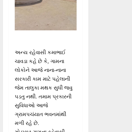
અન્ય રહેવાસી કમાભાઈ
ચાવડા કહે છે કે, ગામના
લોકોને આજે નાના-નાના
સરકારી કામ માટે પહેલાની
જેમ તાલુકા મથક સુધી જવુ
પડતુ નથી. તમામ પ્રકારની
સુવિધાઓ આજે
ગ્રામપચંયાત ભવનમાંથી
મળી રહે છે.