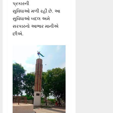
પ્રકારની
સુવિધાઓ મળી રહી છે. આ
સુવિધાઓ બદલ અમે
સરકારનો આભાર માનીએ
છીએ.