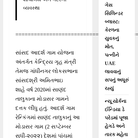
ગેસ
વ્યવસ્થા
સિલિન્ડર
બ્લાસ્ટ:
કેરળના
=======================================
યુવકનું
મોત,
સાંસદ આદર્શ ગામ યોજના
પત્નીને
અંતર્ગત કેન્દ્રિય ગૃહ મંત્રી
UAE
તેમજ ગાંધીનગર લોકસભાના
લાવવાનું
સપનું અધૂરું
સાંસદશ્રી અમિતભાઇ
રહ્યું
શાહે વર્ષ 2020માં સાણંદ
તાલુકાના મોડાસર ગામને
ન્યૂ યોર્કના
દત્તક લીધુ હતું. આદર્શ ગામ
ઈન્ડિયા ડે
રેન્કિંગમાં સાણંદ તાલુકાનું આ
પરેડમાં પૂજા
હેગડે અને
મોડાસર ગામ (2 સપ્ટેમ્બર
તારક મહેતા
સુધી-૨૦૨૨) દેશમાં પાંચમાં