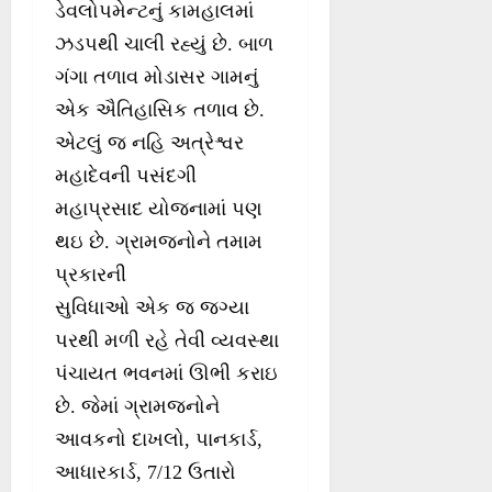
ડેવલોપમેન્ટનું કામહાલમાં
ઝડપથી ચાલી રહ્યું છે. બાળ
ગંગા તળાવ મોડાસર ગામનું
એક ઐતિહાસિક તળાવ છે.
એટલું જ નહિ અત્રેશ્વર
મહાદેવની પસંદગી
મહાપ્રસાદ યોજનામાં પણ
થઇ છે. ગ્રામજનોને તમામ
પ્રકારની
સુવિધાઓ એક જ જગ્યા
પરથી મળી રહે તેવી વ્યવસ્થા
પંચાયત ભવનમાં ઊભી કરાઇ
છે. જેમાં ગ્રામજનોને
આવકનો દાખલો, પાનકાર્ડ,
આધારકાર્ડ, 7/12 ઉતારો