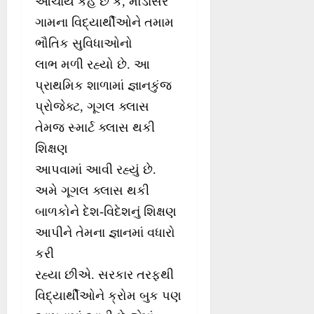
આચાર્ય કહે છે કે, મોડાસર
ગામના વિદ્યાર્થીઓને તમામ
ભૌતિક સુવિધાઓનો
લાભ મળી રહ્યો છે. આ
પ્રાથમિક શાળામાં જ્ઞાનકુંજ
પ્રોજેક્ટ, ગૂગલ ક્લાસ
તેમજ સ્માર્ટ ક્લાસ થકી
શિક્ષણ
આપવામાં આવી રહ્યું છે.
અમે ગૂગલ ક્લાસ થકી
બાળકોને દેશ-વિદેશનું શિક્ષણ
આપીને તેમના જ્ઞાનમાં વધારો
કરી
રહ્યા છીએ. સરકાર તરફથી
વિદ્યાર્થીઓને ક્રોમ બુક પણ