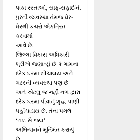
પાકા રસ્તાઓ, સાફ-સફાઈની
પુરતી વ્યવસ્થા તેમજ ઘેર-
ઘેરથી કચરો એકત્રિત
કરવામાં
આવે છે.
જિલ્લા વિકાસ અધિકારી
શ્રીએ જણાવ્યું છે કે ગામના
દરેક ઘરમાં શૌચાલય અને
ગટરની વ્યવસ્થા પણ છે
અને એટલું જ નહીં નળ દ્વારા
દરેક ઘરમાં પીવાનું શુદ્ધ પાણી
પહોંચાડાય છે. તેના પગલે
‘નલ સે જલ’
અભિયાનને મૂર્તિમંત કરાયું
છે…