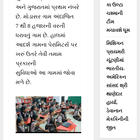
કા ઉલ્ટા
અને ગુજરાતમાં પ્રથમ નંબરે
ચશ્માની
છે. મોડાસર ગામ અંદાજિત
ટીમ
7 થી 8 હજારની વસ્તી
મચાવશે ધૂમ
ધરાવતું ગામ છે. હાલમાં
મિશિગન
આદર્શ ગામના પેરામિટર્સ પર
પ્રાયમરી
ખરું ઉતરે તેવી તમામ
ચૂંટણીમાં
પ્રકારની
ભારતીય-
સુવિધાઓ આ ગામમાં જોવા
અમેરિકન
મળે છે.
સાંસદ શ્રી
થાણેદાર
હાર્યા,
ડેવાનાન
મેકકિનીની
જીત