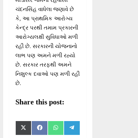
મોડાસર ગામના રહેવાસી
ચંદનસિંહ વાધેલા જણાવે છે
કે, આ પ્રાથમિક આરોગ્ય
કેન્દ્ર પરથી તમામ પ્રકારની
આરોગ્યલક્ષી સુવિધાઓ મળી
રહી છે. સરકારની યોજનાનો
લાભ પણ અમને મળી રહ્યો
છે. સરકાર તરફથી અમને
નિશુલ્ક દવાઓ પણ મળી રહી
છે.
Share this post:
S
S
S
S
X
F
W
T
h
h
h
h
(
a
h
e