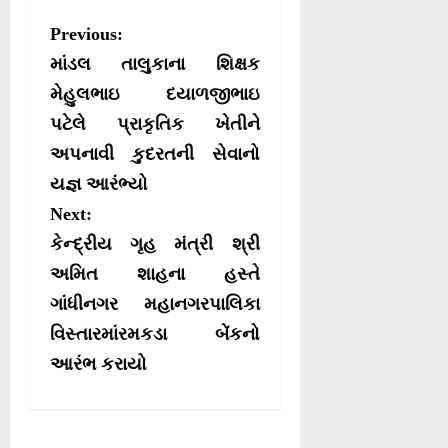
a
a
a
a
T
c
a
l
r
r
r
r
w
e
t
e
P
Previous:
e
e
e
e
i
b
s
g
o
o
o
o
t
o
A
r
o
માંડલ તાલુકાના શિક્ષક
n
n
n
n
t
o
p
a
e
k
p
m
s
મેહુલભાઇ દયાળજીભાઇ
r
પટેલે પ્રાકૃતિક ખેતીને
t
)
અપનાવી કુદરતની સેવાનો
n
યજ્ઞ આરંભ્યો
a
Next:
v
કેન્દ્રીય ગૃહ મંત્રી શ્રી
i
અમિત શાહના હસ્તે
g
ગાંધીનગર મહાનગરપાલિકા
a
વિસ્તારમાંરમકડા બેંકનો
t
આરંભ કરાયો
i
o