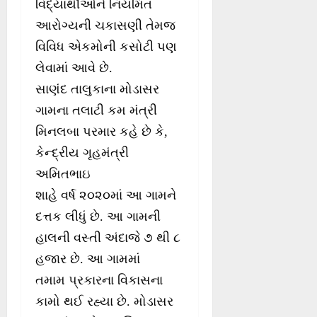
વિદ્યાર્થીઓને નિયમિત
આરોગ્યની ચકાસણી તેમજ
વિવિધ એકમોની કસોટી પણ
લેવામાં આવે છે.
સાણંદ તાલુકાના મોડાસર
ગામના તલાટી કમ મંત્રી
મિનલબા પરમાર કહે છે કે,
કેન્દ્રીય ગૃહમંત્રી
અમિતભાઇ
શાહે વર્ષ ૨૦૨૦માં આ ગામને
દત્તક લીધું છે. આ ગામની
હાલની વસ્તી અંદાજે ૭ થી ૮
હજાર છે. આ ગામમાં
તમામ પ્રકારના વિકાસના
કામો થઈ રહ્યા છે. મોડાસર