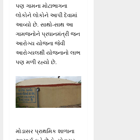
પણ ગામના મોટાભાગના
લોકોને લોકોને આપી દેવામાં
આવ્યો છે. સાથો-સાથ આ
ગામજનોને પ્રધાનમંત્રી જન
આરોગ્ય યોજના જેવી
આરોગ્યલક્ષી યોજનાનો લાભ
પણ મળી રહ્યો છે.
મોડાસર પ્રાથમિક શાળાના