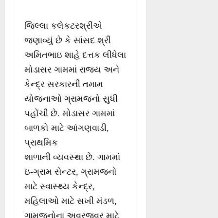
જિલ્લા કલેકટરશ્રીએ
જણાવ્યું છે કે સાંસદ શ્રી
અમિતભાઇ શાહે દત્તક લીધેલા
મોડાસર ગામમાં રાજ્ય અને
કેન્દ્ર સરકારની તમામ
યોજનાઓ ગ્રામજનો સુધી
પહોંચી છે. મોડાસર ગામમાં
બાળકો માટે આંગણવાડી,
પ્રાથમિક
શાળાની વ્યવસ્થા છે. ગામમાં
ઇ-ગ્રામ સેન્ટર, ગ્રામજનો
માટે સ્વાસ્થ્ય કેન્દ્ર,
મહિલાઓ માટે સખી મંડળ,
ગામજનોના અવરજવર માટે