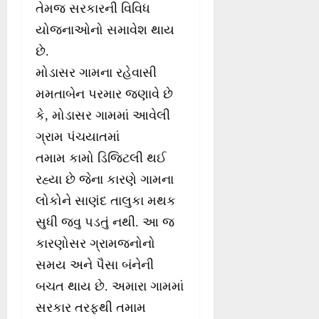
તેમજ સરકારની વિવિધ
યોજનાઓનો સમાવેશ થાય
છે.
મોડાસર ગામના રહેવાસી
મમતાબેન પરમાર જણાવે છે
કે, મોડાસર ગામમાં આવેલી
ગ્રામ પંચયાતમાં
તમામ કામો ડિજિટલી થઈ
રહ્યા છે જેના કારણે ગામના
લોકોને સાણંદ તાલુકા મથક
સુધી જવુ પડતું નથી. આ જ
કારણોસર ગ્રામજનોનો
સમય અને પૈસા બંનેની
બચત થાય છે. અમારા ગામમાં
સરકાર તરફથી તમામ