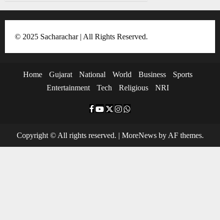
n
© 2025 Sacharachar | All Rights Reserved.
Home
Gujarat
National
World
Business
Sports
Entertainment
Tech
Religious
NRI
F
Y
T
I
W
a
o
w
n
h
Copyright © All rights reserved.
|
MoreNews
by AF themes.
c
u
i
s
a
e
t
t
t
t
b
u
t
a
s
o
b
e
g
a
o
e
r
r
p
k
a
p