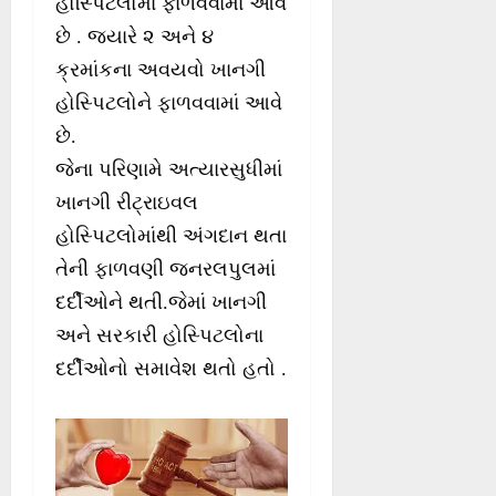
હોસ્પિટલોમાં ફાળવવામાં આવે
છે . જ્યારે ૨ અને ૪
ક્રમાંકના અવયવો ખાનગી
હોસ્પિટલોને ફાળવવામાં આવે
છે.
જેના પરિણામે અત્યારસુધીમાં
ખાનગી રીટ્રાઇવલ
હોસ્પિટલોમાંથી અંગદાન થતા
તેની ફાળવણી જનરલપુલમાં
દર્દીઓને થતી.જેમાં ખાનગી
અને સરકારી હોસ્પિટલોના
દર્દીઓનો સમાવેશ થતો હતો .