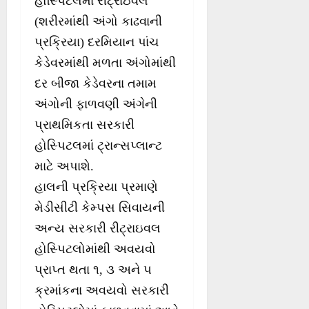
હોસ્પિટલમાં રીટ્રાઇવલ
(શરીરમાંથી અંગો કાઢવાની
પ્રક્રિયા) દરમિયાન પાંચ
કેડેવરમાંથી મળતા અંગોમાંથી
દર બીજા કેડેવરના તમામ
અંગોની ફાળવણી અંગેની
પ્રાથમિકતા સરકારી
હોસ્પિટલમાં ટ્રાન્સપ્લાન્ટ
માટે અપાશે.
હાલની પ્રક્રિયા પ્રમાણે
મેડીસીટી કેમ્પસ સિવાયની
અન્ય સરકારી રીટ્રાઇવલ
હોસ્પિટલોમાંથી અવયવો
પ્રાપ્ત થતા ૧, ૩ અને ૫
ક્રમાંકના અવયવો સરકારી