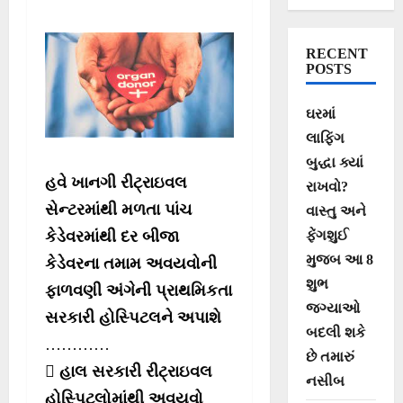
RECENT
POSTS
ઘરમાં
લાફિંગ
બુદ્ધા ક્યાં
હવે ખાનગી રીટ્રાઇવલ
રાખવો?
સેન્ટરમાંથી મળતા પાંચ
વાસ્તુ અને
ફેંગશુઈ
કેડેવરમાંથી દર બીજા
મુજબ આ 8
કેડેવરના તમામ અવયવોની
શુભ
ફાળવણી અંગેની પ્રાથમિકતા
જગ્યાઓ
સરકારી હોસ્પિટલને અપાશે
બદલી શકે
…………
છે તમારું
 હાલ સરકારી રીટ્રાઇવલ
નસીબ
હોસ્પિટલોમાંથી અવયવો