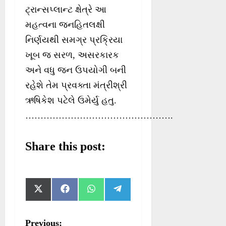
ટ્રાન્સપ્લાન્ટ ક્ષેત્રે આ
મહત્વના જનહિતલક્ષી
નિર્ણયથી સમગ્ર પ્રક્રિયા
ખૂબ જ સરળ, અસરકારક
અને વધુ જન ઉપયોગી બની
રહેશે તેમ પ્રવક્તા મંત્રીશ્રી
ઋષિકેશ પટેલે ઉમેર્યુ હતુ.
………………………………………….
Share this post:
S
S
S
S
X
F
W
T
h
h
h
h
(
a
h
e
a
a
a
a
T
c
a
l
r
r
r
r
w
e
t
e
P
Previous:
e
e
e
e
i
b
s
g