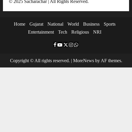
© 2025 Sacharachar | All Rights Reserved.
Home
Gujarat
National
World
Business
Sports
Entertainment
Tech
Religious
NRI
F
Y
T
I
W
a
o
w
n
h
Copyright © All rights reserved.
|
MoreNews
by AF themes.
c
u
i
s
a
e
t
t
t
t
b
u
t
a
s
o
b
e
g
a
o
e
r
r
p
k
a
p
m