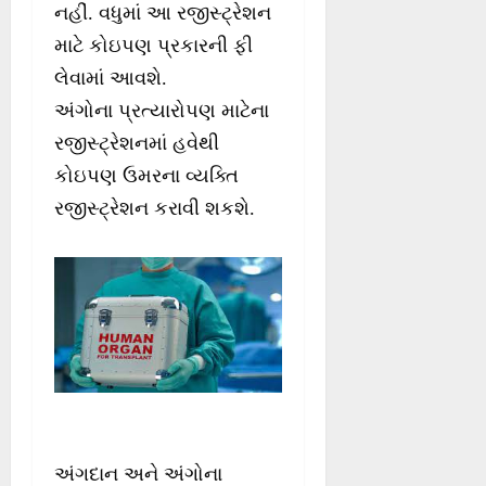
નહીં. વધુમાં આ રજીસ્ટ્રેશન
માટે કોઇપણ પ્રકારની ફી
લેવામાં આવશે.
અંગોના પ્રત્યારોપણ માટેના
રજીસ્ટ્રેશનમાં હવેથી
કોઇપણ ઉમરના વ્યક્તિ
રજીસ્ટ્રેશન કરાવી શકશે.
અંગદાન અને અંગોના