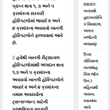
DRDO
પ્રાપ્ત થતા ૧, ૩ અને ૫
બનાવશે
ક્રમાંકના સરકારી
હાઇપરસોનિ
હોસ્પિટલોમાં જ્યારે ૨ અને
ક મિસાઇલ,
૪ ક્રમાંકના અવયવો ખાનગી
અલગ
હોસ્પિટલોને ફાળવવામાં આવે
બજેટની
છે.
ભલામણ
ઉત્તર
 હવેથી ખાનગી રીટ્રાઇવલ
કોરિયાના
હોસ્પિટલોમાંથી અંગદાન થતા
તાનાશાહ
૧,૩ અને ૫ ક્રમાંકના
કિમ જોંગ
અવયવો ખાનગી હોસ્પિટલોને
ઉન 2
જ્યારે ૨ અને ૪ ક્રમાંકના
મહિનાથી
ગાયબ,
તમામ અવયવોના
સ્વાસ્થ્ય
ટ્રાન્સપ્લાન્ટ માટેની
અંગે
પ્રાથમિકતા સરકારી