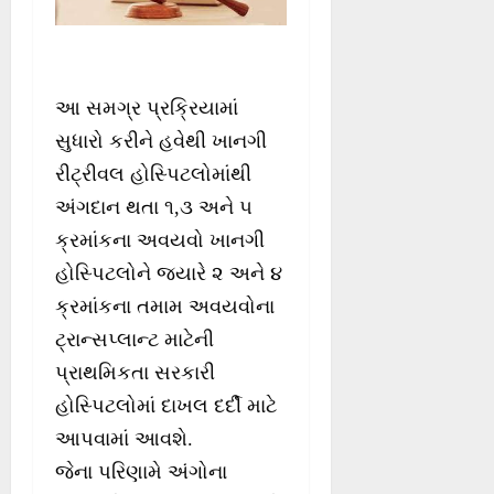
આ સમગ્ર પ્રક્રિયામાં
સુધારો કરીને હવેથી ખાનગી
રીટ્રીવલ હોસ્પિટલોમાંથી
અંગદાન થતા ૧,૩ અને ૫
ક્રમાંકના અવયવો ખાનગી
હોસ્પિટલોને જ્યારે ૨ અને ૪
ક્રમાંકના તમામ અવયવોના
ટ્રાન્સપ્લાન્ટ માટેની
પ્રાથમિકતા સરકારી
હોસ્પિટલોમાં દાખલ દર્દી માટે
આપવામાં આવશે.
જેના પરિણામે અંગોના