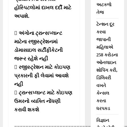
અટકળો
હોસ્પિટલોમાં દાખલ દર્દી માટે
તેજ
અપાશે.
ટેન્શન દૂર
કરવા
 અંગોના ટ્રાન્સપ્લાન્ટ
જાપાની
માટેના રજીસ્ટ્રેશનમાં
મહિલાએ
ડોમાસાઇલ સર્ટીફીકેટની
258 કરોડના
જરૂર રહેશે નહીં
ઓનલાઇન
 રજીસ્ટ્રેશન માટે કોઇપણ
શોપિંગ કરી,
પ્રકારની ફી લેવામાં આવશે
ડિલિવરી
નહીં
વખતે
 ટ્રાન્સપ્લાન્ટ માટે કોઇપણ
કેન્સલ
કરતા
ઉમરનો વ્યક્તિ નોંધણી
ધરપકડ
કરાવી શકશે
વિજ્ઞાન
=======================================