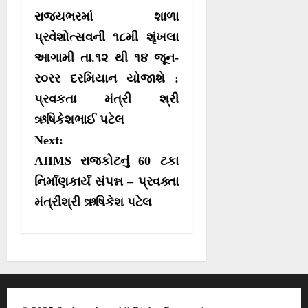
o
o
o
o
t
o
A
r
o
રાજયભરમાં શાળા
n
n
n
n
t
o
p
a
e
k
p
m
s
પ્રવેશોત્સવની ૧૮મી શૃંખલા
r
આગામી તા.૧૨ થી ૧૪ જૂન-
t
)
ર૦રર દરમિયાન યોજાશે :
n
પ્રવકતા મંત્રી શ્રી
a
ઋષિકેશભાઈ પટેલ
v
Next:
i
AIIMS રાજકોટનું 60 ટકા
g
નિર્માણકાર્ય સંપન્ન – પ્રવક્તા
a
મંત્રીશ્રી ઋષિકેશ પટેલ
t
i
o
n