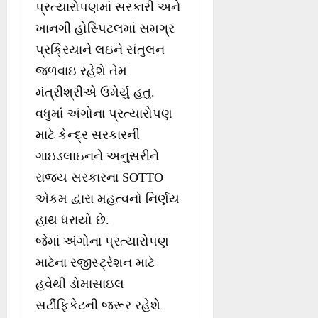
પ્રત્યારોપણમાં સરકારી અને
ખાનગી હોસ્પિટલમાં સમગ્ર
પ્રક્રિયાને લઇને સંતુલન
જળવાઇ રહેશે તેમ
મંત્રીશ્રીએ ઉમેર્યુ હતુ.
વધુમાં અંગોના પ્રત્યારોપણ
માટે કેન્દ્ર સરકારની
ગાઇડલાઇનને અનુસરીને
રાજ્ય સરકારના SOTTO
એકમ દ્વારા મહત્વનો નિર્ણય
હાથ ધરાયો છે.
જેમાં અંગોના પ્રત્યારોપણ
માટેના રજીસ્ટ્રેશન માટે
હવેથી ડોમાસાઇલ
સર્ટીફિકેટની જરૂર રહેશે