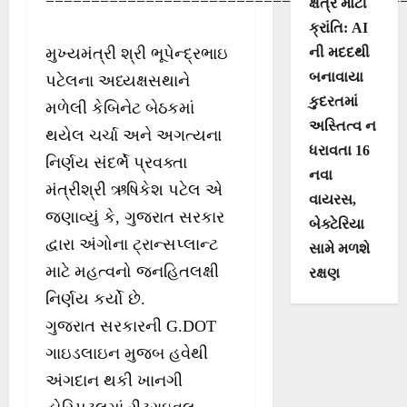
ક્ષેત્રે મોટી
ક્રાંતિ: AI
ની મદદથી
મુખ્યમંત્રી શ્રી ભૂપેન્દ્રભાઇ
બનાવાયા
પટેલના અધ્યક્ષસથાને
કુદરતમાં
મળેલી કેબિનેટ બેઠકમાં
અસ્તિત્વ ન
થયેલ ચર્ચા અને અગત્યના
ધરાવતા 16
નિર્ણય સંદર્ભે પ્રવક્તા
નવા
મંત્રીશ્રી ઋષિકેશ પટેલ એ
વાયરસ,
જણાવ્યું કે, ગુજરાત સરકાર
બેક્ટેરિયા
દ્વારા અંગોના ટ્રાન્સપ્લાન્ટ
સામે મળશે
માટે મહત્વનો જનહિતલક્ષી
રક્ષણ
નિર્ણય કર્યો છે.
ગુજરાત સરકારની G.DOT
ગાઇડલાઇન મુજબ હવેથી
અંગદાન થકી ખાનગી