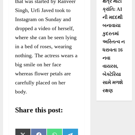
that was started by Ranveer
ક્ષેત્રે મોટી
ક્રાંતિ: AI
Singh, Urfi Javed took to
ની મદદથી
Instagram on Sunday and
બનાવાયા
dropped a video of herself,
કુદરતમાં
where she can be seen lying
અસ્તિત્વ ન
in a bed of roses, wearing
ધરાવતા 16
nothing. The actress wears a
નવા
big smile on her face
વાયરસ,
whereas flower petals are
બેક્ટેરિયા
carefully placed on her
સામે મળશે
રક્ષણ
body.
Share this post:
S
S
S
S
X
F
W
T