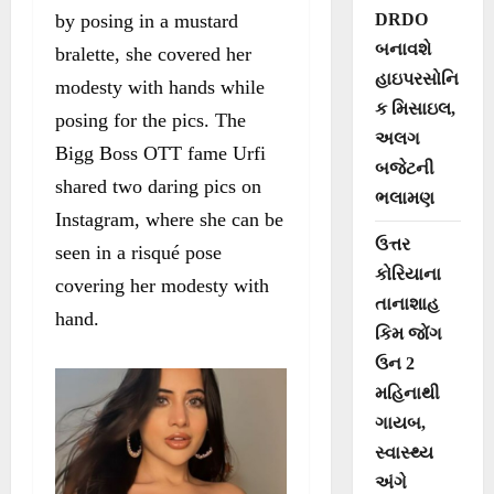
DRDO
by posing in a mustard
બનાવશે
bralette, she covered her
હાઇપરસોનિ
modesty with hands while
ક મિસાઇલ,
posing for the pics. The
અલગ
Bigg Boss OTT fame Urfi
બજેટની
shared two daring pics on
ભલામણ
Instagram, where she can be
ઉત્તર
seen in a risqué pose
કોરિયાના
covering her modesty with
તાનાશાહ
hand.
કિમ જોંગ
ઉન 2
મહિનાથી
ગાયબ,
સ્વાસ્થ્ય
અંગે