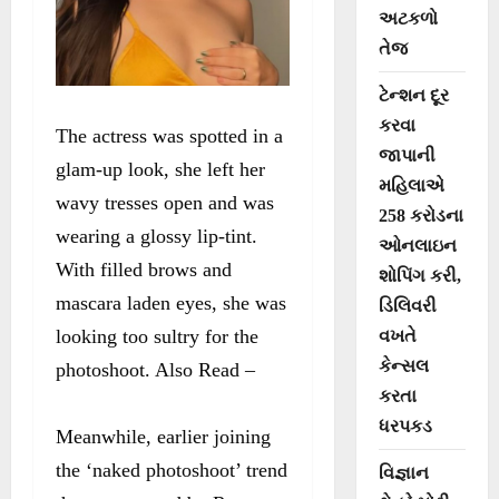
અટકળો
તેજ
ટેન્શન દૂર
કરવા
The actress was spotted in a
જાપાની
glam-up look, she left her
મહિલાએ
wavy tresses open and was
258 કરોડના
wearing a glossy lip-tint.
ઓનલાઇન
With filled brows and
શોપિંગ કરી,
mascara laden eyes, she was
ડિલિવરી
looking too sultry for the
વખતે
કેન્સલ
photoshoot. Also Read –
કરતા
ધરપકડ
Meanwhile, earlier joining
the ‘naked photoshoot’ trend
વિજ્ઞાન