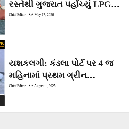
રસ્તેથી ગુજરાત પહોંચ્યું LPG
ટેન્કર
Chief Editor
May 17, 2026
યશકલગી: કંડલા પોર્ટ પર 4 જ
મહિનામાં પ્રથમ ગ્રીન
હાઈડ્રોજન પ્લાન્ટ કાર્યરત
Chief Editor
August 1, 2025