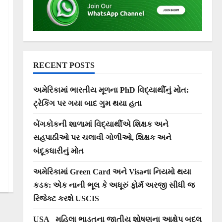
RECENT POSTS
અમેરિકામાં ભારતીય મૂળના PhD વિદ્યાર્થીનું મોત:
ટ્રેકિંગ પર ગયા બાદ ગુમ થયા હતા
બેંગકોકની શાળામાં વિદ્યાર્થીએ શિક્ષક અને
સહપાઠીઓ પર ચલાવી ગોળીઓ, શિક્ષક અને
બંદૂકધારીનું મોત
અમેરિકામાં Green Card અને Visaના નિયમો થયા
કડક: એક નાની ભૂલ કે અધૂરું ફોર્મ અરજી સીધી જ
રિજેક્ટ કરશે USCIS
USA_ મહિલા ભાડૂતના જાતીય શોષણના આક્ષેપ બદલ