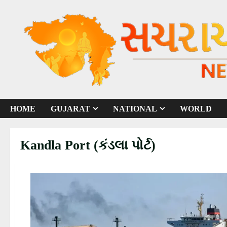
S
k
i
p
t
o
c
o
HOME
GUJARAT
NATIONAL
WORLD
n
t
Kandla Port (કંડલા પોર્ટ)
e
n
t