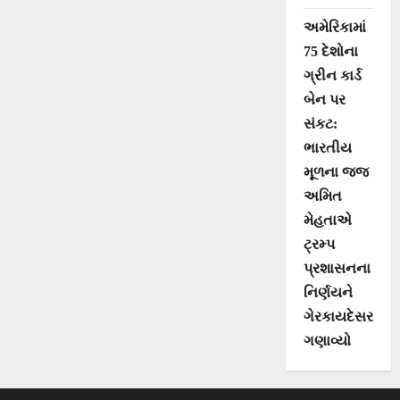
અમેરિકામાં
75 દેશોના
ગ્રીન કાર્ડ
બેન પર
સંકટ:
ભારતીય
મૂળના જજ
અમિત
મેહતાએ
ટ્રમ્પ
પ્રશાસનના
નિર્ણયને
ગેરકાયદેસર
ગણાવ્યો