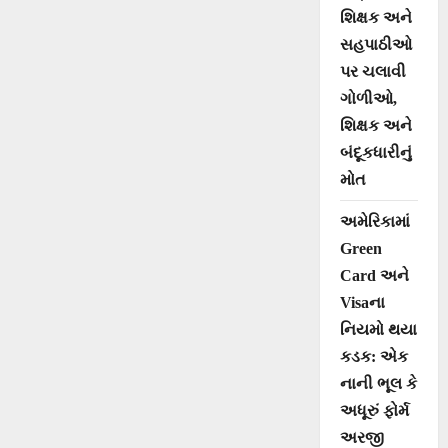
શિક્ષક અને
સહપાઠીઓ
પર ચલાવી
ગોળીઓ,
શિક્ષક અને
બંદૂકધારીનું
મોત
અમેરિકામાં
Green
Card અને
Visaના
નિયમો થયા
કડક: એક
નાની ભૂલ કે
અધૂરું ફોર્મ
અરજી