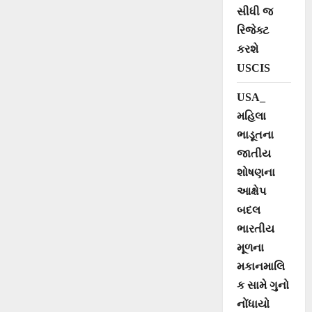
સીધી જ
રિજેક્ટ
કરશે
USCIS
USA_
મહિલા
ભાડૂતના
જાતીય
શોષણના
આક્ષેપ
બદલ
ભારતીય
મૂળના
મકાનમાલિ
ક સામે ગુનો
નોંધાયો