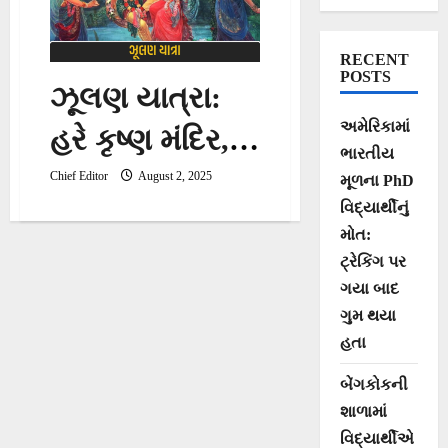
RECENT
POSTS
ઝૂલણ યાત્રા:
અમેરિકામાં
હરે કૃષ્ણ મંદિર,
ભારતીય
ભાડજમાં ચાર
Chief Editor
August 2, 2025
મૂળના PhD
વિદ્યાર્થીનું
દિવસીય ઝૂલણ
મોત:
યાત્રાની
ટ્રેકિંગ પર
ગયા બાદ
ઉજવણી થશે
ગુમ થયા
હતા
બેંગકોકની
શાળામાં
વિદ્યાર્થીએ