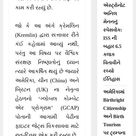
એસ્ટ્રોનોટ
કામ કરી રહ્યું છે.
અનિલ
મેનનનું
જો કે આ અંગે ક્રેમલિન
સ્પેસવોક:
(Kremlin) દ્વારા સત્તાવાર રીતે
ISS ની
કંઈ કહેવામાં આવ્યું નથી,
બહાર 6.5
પરંતુ આ વિષય પર વૈશ્વિક
કલાક
સંરક્ષણ નિષ્ણાતોનું ધ્યાન
વિતાવીને
રચ્યો
ત્યારે આકર્ષિત થયું છે જ્યારે
ઈતિહાસ
અમેરિકા, ચીન (China) અને
બ્રિટન (UK) ના નેતૃત્વ
અમેરિકામાં
હેઠળનો ‘ગ્લોબલ કોમ્બેટ
Birthright
એર પ્રોગ્રામ’ (GCAP)
Citizenship
અને Birth
પોતાની આગામી પેઢીના
Tourism
ફાઇટર જેટ્સ વિકસાવવા માટે
પર ટ્રમ્પના
રાત-દિવસ એક કરી રહ્યા છે.