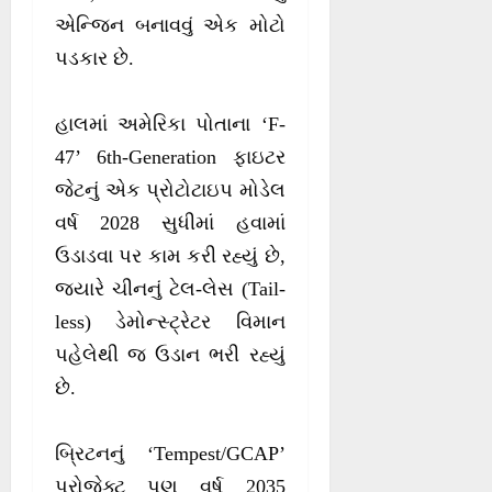
એન્જિન બનાવવું એક મોટો
પડકાર છે.
હાલમાં અમેરિકા પોતાના ‘F-
47’ 6th-Generation ફાઇટર
જેટનું એક પ્રોટોટાઇપ મોડેલ
વર્ષ 2028 સુધીમાં હવામાં
ઉડાડવા પર કામ કરી રહ્યું છે,
જ્યારે ચીનનું ટેલ-લેસ (Tail-
less) ડેમોન્સ્ટ્રેટર વિમાન
પહેલેથી જ ઉડાન ભરી રહ્યું
છે.
બ્રિટનનું ‘Tempest/GCAP’
પ્રોજેક્ટ પણ વર્ષ 2035