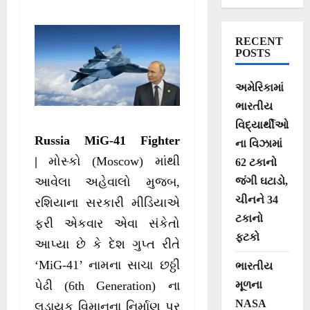
અમેરિકાને ફાળ પડી
RECENT
POSTS
અમેરિકામાં
ભારતીય
વિદ્યાર્થીઓ
Russia MiG-41 Fighter
ના વિઝામાં
|
મોસ્કો (Moscow) માંથી
62 ટકાનો
જંગી ઘટાડો,
આવેલા અહેવાલો મુજબ,
ચીનને 34
રશિયાના સરકારી મીડિયાએ
ટકાનો
ફરી એકવાર એવા સંકેતો
ફટકો
આપ્યા છે કે દેશ ગુપ્ત રીતે
‘MiG-41’ નામના સાચા છઠ્ઠી
ભારતીય
મૂળના
પેઢી (6th Generation) ના
NASA
લડાયક વિમાનના નિર્માણ પર