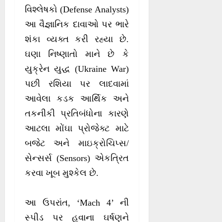
વિશ્લેષકો (Defense Analysts)
આ વૈજ્ઞાનિક દાવાઓ પર ભારે
શંકા વ્યક્ત કરી રહ્યા છે.
ઘણા નિષ્ણાતો માને છે કે
યુક્રેન યુદ્ધ (Ukraine War)
પછી રશિયા પર લાદવામાં
આવેલા કડક આર્થિક અને
તકનીકી પ્રતિબંધોના કારણે
આટલા મોંઘા પ્રોજેક્ટ માટે
બજેટ અને માઇક્રોચિપ્સ/
સેન્સર્સ (Sensors) એકત્રિત
કરવા ખૂબ મુશ્કેલ છે.
આ ઉપરાંત, ‘Mach 4’ ની
સ્પીડ પર હવાના ઘર્ષણને