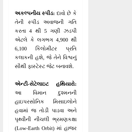
અકલ્પનીય સ્પીડ:
દાવો છે કે
તેની સ્પીડ અવાજની ગતિ
કરતા 4 થી 5 ગણી ઝડપી
એટલે કે લગભગ 4,900 થી
6,100 કિલોમીટર પ્રતિ
કલાકની હશે, જે તેને વિશ્વનું
સૌથી ફાસ્ટેસ્ટ જેટ બનાવશે.
એન્ટી-સેટેલાઇટ હથિયારો:
આ વિમાન દુશ્મનની
હાઇપરસોનિક મિસાઇલોને
હવામાં જ તોડી પાડવા અને
પૃથ્વીની નીચલી ભ્રમણકક્ષા
(Low-Earth Orbit) માં હાજર