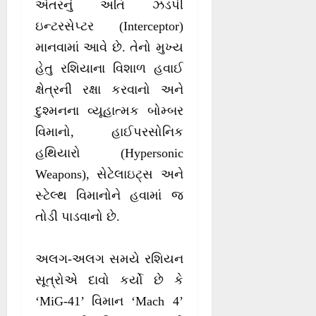
અંતરનું અતિ ઝડપી
ઇન્ટરસેપ્ટર (Interceptor)
માનવામાં આવે છે. તેનો મુખ્ય
હેતુ રશિયાના વિશાળ હવાઈ
ક્ષેત્રની રક્ષા કરવાનો અને
દુશ્મનના વ્યૂહાત્મક બોમ્બર
વિમાનો, હાઈપરસોનિક
હથિયારો (Hypersonic
Weapons), સેટેલાઇટ્સ અને
સ્ટેલ્થ વિમાનોને હવામાં જ
તોડી પાડવાનો છે.
અલગ-અલગ સમયે રશિયન
સૂત્રોએ દાવો કર્યો છે કે
‘MiG-41’ વિમાન ‘Mach 4’