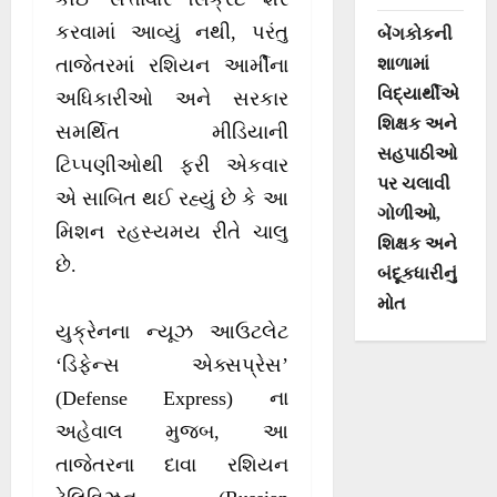
કરવામાં આવ્યું નથી, પરંતુ
બેંગકોકની
શાળામાં
તાજેતરમાં રશિયન આર્મીના
વિદ્યાર્થીએ
અધિકારીઓ અને સરકાર
શિક્ષક અને
સમર્થિત મીડિયાની
સહપાઠીઓ
ટિપ્પણીઓથી ફરી એકવાર
પર ચલાવી
એ સાબિત થઈ રહ્યું છે કે આ
ગોળીઓ,
મિશન રહસ્યમય રીતે ચાલુ
શિક્ષક અને
છે.
બંદૂકધારીનું
મોત
યુક્રેનના ન્યૂઝ આઉટલેટ
‘ડિફેન્સ એક્સપ્રેસ’
(Defense Express) ના
અહેવાલ મુજબ, આ
તાજેતરના દાવા રશિયન