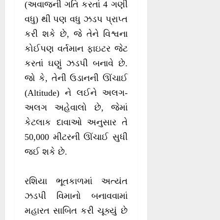
(અવાજની ગતિ કરતાં 4 ગણી
વધુ) થી પણ વધુ ઝડપ પ્રાપ્ત
કરી શકે છે, જે તેને વિશ્વના
કોઈપણ વર્તમાન ફાઇટર જેટ
કરતાં ઘણું ઝડપી બનાવે છે.
જો કે, તેની ઉડાનની ઊંચાઈ
(Altitude) ને લઈને અલગ-
અલગ અહેવાલો છે, જેમાં
કેટલાક દાવાઓ અનુસાર તે
50,000 મીટરની ઊંચાઈ સુધી
જઈ શકે છે.
રશિયા ભૂતકાળમાં અત્યંત
ઝડપી વિમાનો બનાવવામાં
મહારત સાબિત કરી ચૂક્યું છે