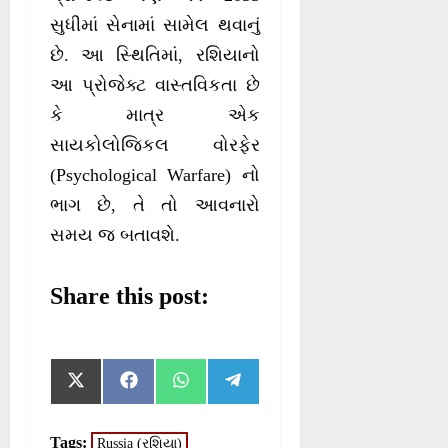
સુધીમાં સેનામાં સામેલ થવાનું
છે. આ સ્થિતિમાં, રશિયાનો
આ પ્રોજેક્ટ વાસ્તવિકતા છે
કે માત્ર એક
સાયકોલોજિકલ વોરફેર
(Psychological Warfare) નો
ભાગ છે, તે તો આવનારો
સમય જ બતાવશે.
Share this post:
S
S
S
S
X
F
W
T
h
h
h
h
(
a
h
e
a
a
a
a
T
c
a
l
r
r
r
r
w
e
t
e
Tags:
Russia (રશિયા)