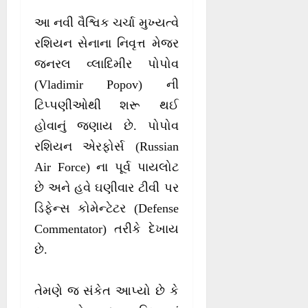
આ નવી વૈશ્વિક ચર્ચા મુખ્યત્વે
રશિયન સેનાના નિવૃત્ત મેજર
જનરલ વ્લાદિમીર પોપોવ
(Vladimir Popov) ની
ટિપ્પણીઓથી શરૂ થઈ
હોવાનું જણાય છે. પોપોવ
રશિયન એરફોર્સ (Russian
Air Force) ના પૂર્વ પાયલોટ
છે અને હવે ઘણીવાર ટીવી પર
ડિફેન્સ કોમેન્ટેટર (Defense
Commentator) તરીકે દેખાય
છે.
તેમણે જ સંકેત આપ્યો છે કે