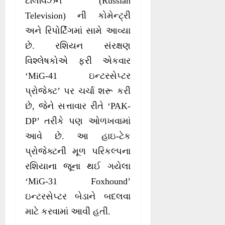
ટેલિવિઝન (Russian
Television) ની કોમેન્ટ્રી
અને રિપોર્ટિંગમાં સામે આવ્યા
છે. રશિયન સંરક્ષણ
વિશ્લેષકોએ ફરી એકવાર
‘MiG-41 ઇન્ટરસેપ્ટર
પ્રોજેક્ટ’ પર ચર્ચા શરૂ કરી
છે, જેને સત્તાવાર રીતે ‘PAK-
DP’ તરીકે પણ ઓળખવામાં
આવે છે. આ હાઇ-ટેક
પ્રોજેક્ટની મૂળ પરિકલ્પના
રશિયાના જૂના થઈ ગયેલા
‘MiG-31 Foxhound’
ઇન્ટરસેપ્ટર બેડાને બદલવા
માટે કરવામાં આવી હતી.