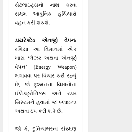
સેટેલાઇટ્સનો નાશ કરવા
સક્ષમ આધુનિક હથિયારો
વહન કરી શકશે.
ડાયરેક્ટેડ એનર્જી વેપન:
રશિયા આ વિમાનમાં એક
ખાસ ‘લેઝર અથવા એનર્જી
વેપન’ (Energy Weapon)
લગાવવા પર વિચાર કરી રહ્યું
છે, જે દુશ્મનના વિમાનોના
ઈલેક્ટ્રોનિક્સ અને રડાર
સિસ્ટમને હવામાં જ બ્લાઇન્ડ
અથવા ઠપ કરી શકે છે.
જો કે, દુનિયાભરના સંરક્ષણ