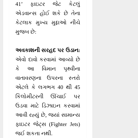
41’ ફાઇટર જેટ કેટલું
એડવાન્સ હોઈ શકે છે તેના
કેટલાક મુખ્ય મુદ્દાઓ નીચે
મુજબ છે:
અવકાશની સરહદ પર ઉડાન:
એવો દાવો કરવામાં આવ્યો છે
કે આ વિમાન પૃથ્વીના
વાતાવરણના ઉપરના સ્તરો
એટલે કે લગભગ 40 થી 45
કિલોમીટરની ઊંચાઈ પર
ઉડવા માટે ડિઝાઇન કરવામાં
આવી રહ્યું છે, જ્યાં સામાન્ય
ફાઇટર જેટ્સ (Fighter Jets)
જઈ શકતા નથી.