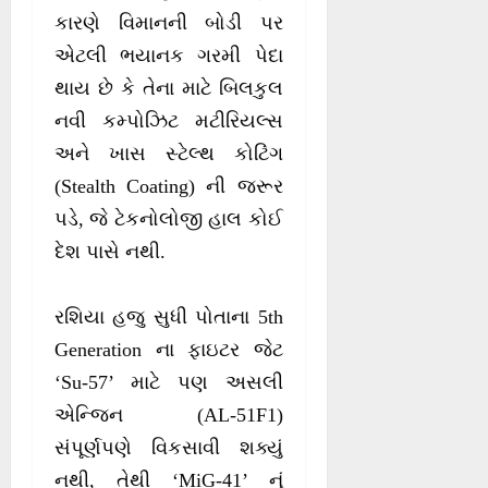
કારણે વિમાનની બોડી પર
એટલી ભયાનક ગરમી પેદા
થાય છે કે તેના માટે બિલકુલ
નવી કમ્પોઝિટ મટીરિયલ્સ
અને ખાસ સ્ટેલ્થ કોટિંગ
(Stealth Coating) ની જરૂર
પડે, જે ટેકનોલોજી હાલ કોઈ
દેશ પાસે નથી.
રશિયા હજુ સુધી પોતાના 5th
Generation ના ફાઇટર જેટ
‘Su-57’ માટે પણ અસલી
એન્જિન (AL-51F1)
સંપૂર્ણપણે વિકસાવી શક્યું
નથી, તેથી ‘MiG-41’ નું