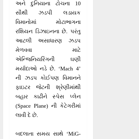
અને દુનિયાના ટોચના 10
સૌથી ઝડપી લડાયક
વિમાનોમાં મોટાભાગના
રશિયન ડિઝાઇનના છે. પરંતુ
આટલી અસાધારણ ઝડપ
મેળવવા માટે
એન્જિનિયરિંગની ઘણી
મર્યાદાઓ નડે છે. ‘Mach 4’
ની ઝડપ કોઈપણ વિમાનને
ફાઇટર જેટની શ્રેણીમાંથી
બહાર કાઢીને સ્પેસ પ્લેન
(Space Plane) ની કેટેગરીમાં
લાવી દે છે.
બદલાતા સમય સાથે ‘MiG-