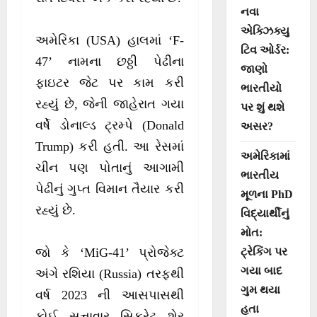
નવા
એક્ઝિક્યુ
અમેરિકા (USA) હાલમાં ‘F-
ટિવ ઓર્ડર:
47’ નામના છઠ્ઠી પેઢીના
જાણો
ફાઇટર જેટ પર કામ કરી
ભારતીયો
રહ્યું છે, જેની જાહેરાત ગયા
પર શું થશે
વર્ષે ડોનાલ્ડ ટ્રમ્પે (Donald
અસર?
Trump) કરી હતી. આ રેસમાં
અમેરિકામાં
ચીન પણ પોતાનું આગામી
ભારતીય
પેઢીનું ગુપ્ત વિમાન તૈયાર કરી
મૂળના PhD
રહ્યું છે.
વિદ્યાર્થીનું
મોત:
ટ્રેકિંગ પર
જો કે ‘MiG-41’ પ્રોજેક્ટ
ગયા બાદ
અંગે રશિયા (Russia) તરફથી
ગુમ થયા
વર્ષ 2023 ની આસપાસથી
હતા
કોઈ સત્તાવાર સિક્રેટ શેર