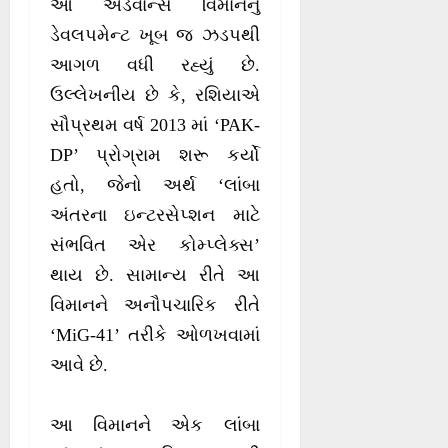
આ એડવાન્સ વિમાનનું
ડેવલપમેન્ટ ખૂબ જ ઝડપથી
આગળ વધી રહ્યું છે.
ઉલ્લેખનીય છે કે, રશિયાએ
સૌપ્રથમ વર્ષ 2013 માં ‘PAK-
DP’ પ્રોગ્રામ શરૂ કર્યો
હતો, જેનો અર્થ ‘લાંબા
અંતરના ઇન્ટરસેપ્શન માટે
સંભવિત એર કોમ્પ્લેક્સ’
થાય છે. સામાન્ય રીતે આ
વિમાનને અનૌપચારિક રીતે
‘MiG-41’ તરીકે ઓળખવામાં
આવે છે.
આ વિમાનને એક લાંબા