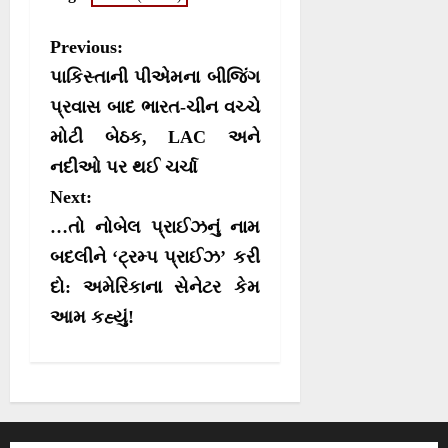
e
e
e
e
i
b
s
g
o
o
o
o
t
o
A
r
n
n
n
n
t
o
p
a
P
Previous:
e
k
p
m
o
r
પાકિસ્તાની પીએમના બીજિંગ
)
s
પ્રવાસ બાદ ભારત-ચીન વચ્ચે
મોટી બેઠક, LAC અને
t
નદીઓ પર થઈ ચર્ચા
n
Next:
a
…તો નોબેલ પ્રાઈઝનું નામ
v
બદલીને ‘ટ્રમ્પ પ્રાઈઝ’ કરી
i
દો: અમેરિકાના સેનેટર કેમ
g
આમ કહ્યું!
a
t
i
o