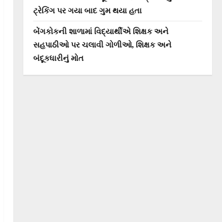
ટ્રેકિંગ પર ગયા બાદ ગુમ થયા હતા
બેંગકોકની શાળામાં વિદ્યાર્થીએ શિક્ષક અને
સહપાઠીઓ પર ચલાવી ગોળીઓ, શિક્ષક અને
બંદૂકધારીનું મોત