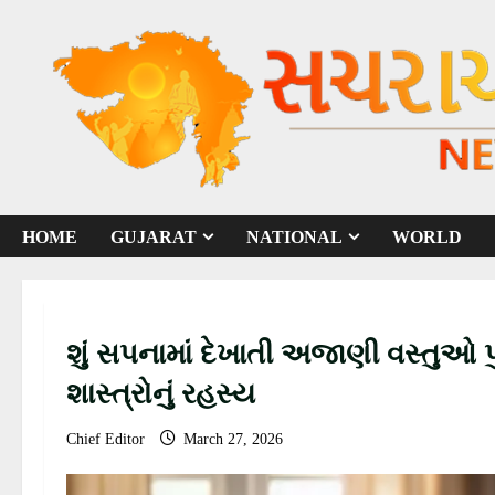
S
k
i
p
t
o
c
o
HOME
GUJARAT
NATIONAL
WORLD
n
t
e
n
શું સપનામાં દેખાતી અજાણી વસ્તુઓ પ
t
શાસ્ત્રોનું રહસ્ય
Chief Editor
March 27, 2026