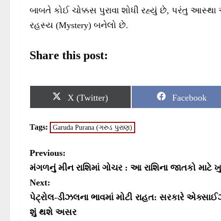
બાબતે કોઈ ચોક્કસ પુરાવા શોધી રહ્યું છે, પરંતુ આસ્
રહસ્ય (Mystery) બનેલો છે.
Share this post:
S
S
X (Twitter)
Facebook
h
h
a
a
r
r
Tags:
Garuda Purana (ગરુડ પુરાણ)
e
e
o
o
n
n
P
Previous:
o
મંગળનું મીન રાશિમાં ગોચર : આ રાશિના જાતકો માટે 
s
Next:
પેટ્રોલ-ડીઝલના ભાવમાં મોટી રાહત: સરકારે એક્સાઈઝ 
t
શું થશે અસર
n