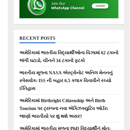
RECENT POSTS
અમેરિકામાં ભારતીય વિદ્યાર્થીઓના વિઝામાં 62 ટકાનો
જંગી ઘટાડો, ચીનને 34 ટકાનો ફટકો
ભારતીય મૂળના NASA એસ્ટ્રોનોટ અનિલ મેનનનું
સ્પેસવોક: ISS ની બહાર 6.5 કલાક વિતાવીને રચ્યો
ઈતિહાસ
અમેરિકામાં Birthright Citizenship અને Birth
Tourism પર ટ્રમ્પના નવા એક્ઝિક્યુટિવ ઓર્ડર:
જાણો ભારતીયો પર શું થશે અસર?
અમેરિકામાં ભારતીય મૂળના PhD વિદ્યાર્થીનું મોત: