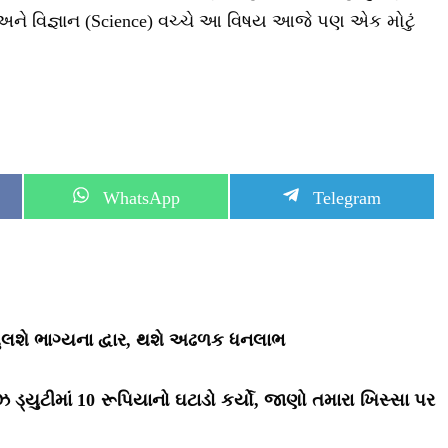
થા અને વિજ્ઞાન (Science) વચ્ચે આ વિષય આજે પણ એક મોટું
S
S
WhatsApp
Telegram
h
h
a
a
r
r
e
e
o
o
n
n
ખુલશે ભાગ્યના દ્વાર, થશે અઢળક ધનલાભ
ડ્યુટીમાં 10 રૂપિયાનો ઘટાડો કર્યો, જાણો તમારા ખિસ્સા પર