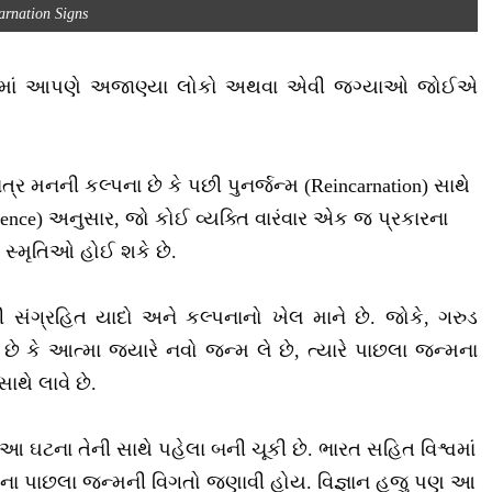
arnation Signs
જેમાં આપણે અજાણ્યા લોકો અથવા એવી જગ્યાઓ જોઈએ
ર મનની કલ્પના છે કે પછી પુનર્જન્મ (Reincarnation) સાથે
Science) અનુસાર, જો કોઈ વ્યક્તિ વારંવાર એક જ પ્રકારના
ી સ્મૃતિઓ હોઈ શકે છે.
સંગ્રહિત યાદો અને કલ્પનાનો ખેલ માને છે. જોકે, ગરુડ
ેખ છે કે આત્મા જ્યારે નવો જન્મ લે છે, ત્યારે પાછલા જન્મના
ાથે લાવે છે.
ે કે આ ઘટના તેની સાથે પહેલા બની ચૂકી છે. ભારત સહિત વિશ્વમાં
ાના પાછલા જન્મની વિગતો જણાવી હોય. વિજ્ઞાન હજુ પણ આ