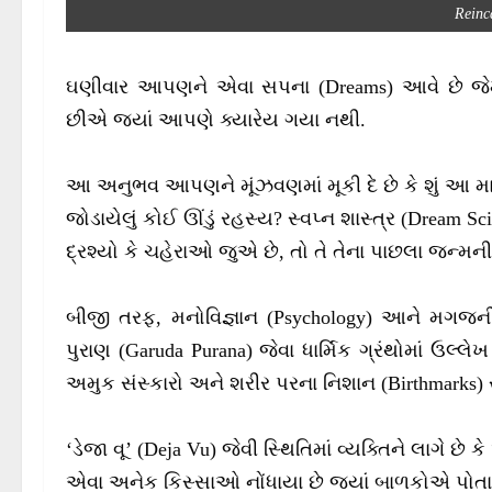
Reinc
ઘણીવાર આપણને એવા સપના (Dreams) આવે છે 
છીએ જ્યાં આપણે ક્યારેય ગયા નથી.
આ અનુભવ આપણને મૂંઝવણમાં મૂકી દે છે કે શું આ માત્
જોડાયેલું કોઈ ઊંડું રહસ્ય? સ્વપ્ન શાસ્ત્ર (Dream 
દ્રશ્યો કે ચહેરાઓ જુએ છે, તો તે તેના પાછલા જન્મન
બીજી તરફ, મનોવિજ્ઞાન (Psychology) આને મગજની 
પુરાણ (Garuda Purana) જેવા ધાર્મિક ગ્રંથોમાં ઉલ્લ
અમુક સંસ્કારો અને શરીર પરના નિશાન (Birthmarks) સ
‘ડેજા વૂ’ (Deja Vu) જેવી સ્થિતિમાં વ્યક્તિને લાગે છ
એવા અનેક કિસ્સાઓ નોંધાયા છે જ્યાં બાળકોએ પોત