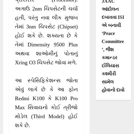
JAAC
અગાઉ 2nm ચિપસેટની ચર્ચા
આંદોલન
દબાવવા ISI
હતી, પરંતુ નવા લીક મુજબ
એ બનાવી
તેમાં 3nm ચિપસેટ (Chipset)
‘Peace
હોઈ શકે છે. શક્યતા છે કે
Committee
તેમાં Dimensity 9500 Plus
’, જૈશ
અથવા શાઓમીનું પોતાનું
કમાન્ડર
Xring O3 ચિપસેટ જોવા મળે.
ઈલિયાસ
કશ્મીરી
આ સ્પેસિફિકેશન્સ જોતા
સામેલ
એવું લાગે છે કે આ ફોન
હોવાનો દાવો
Redmi K100 કે K100 Pro
Max સિવાયનો કોઈ ત્રીજો
મોડેલ (Third Model) હોઈ
શકે છે.