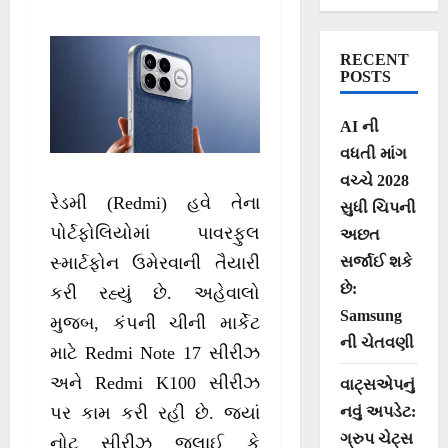
ફીચર્સ સાથે આવશે
RECENT
POSTS
AI ની
વધતી માંગ
વચ્ચે 2028
રેડમી (Redmi) હવે તેના
સુધી ચિપની
પોર્ટફોલિયોમાં પાવરફુલ
અછત
સર્જાઈ શકે
સ્માર્ટફોન ઉમેરવાની તૈયારી
છે:
કરી રહ્યું છે. અહેવાલો
Samsung
મુજબ, કંપની ચીની માર્કેટ
ની ચેતવણી
માટે Redmi Note 17 સીરીઝ
અને Redmi K100 સીરીઝ
વાટ્સએપનું
નવું અપડેટ:
પર કામ કરી રહી છે. જ્યાં
ગ્રુપ ચેટ્સ
નોટ સીરીઝ જુલાઈ કે