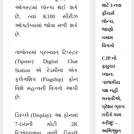
માટે 3 નવા
ઓગસ્ટમાં લોન્ચ થઈ શકે
ફીચર્સ
છે, ત્યાં K100 સીરીઝ
લોન્ચ,
ઓક્ટોબરમાં જોવા મળી શકે
જાણો
છે.
તમામ
વિગતો
તાજેતરમાં પ્રખ્યાત ટિપ્સ્ટર
CJP નો
(Tipster) Digital Chat
ફ્યુચર
Station એ રેડમીના એક
પ્લાન:
ફ્લેગશિપ (Flagship) ફોન
‘રાજકીય
વિશે મહત્વની વિગતો આપી
પક્ષ નહીં
છે:
બનાવીએ,
પ્રેશર ગ્રુપ
તરીકે કામ
ડિસ્પ્લે (Display): આ ફોનમાં
કરીશું’ –
7-ઇંચની મોટી 2K
અભિજીત
રિઝોલ્યુશન વાળી ડિસ્પ્લે