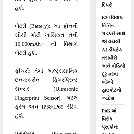
દિપકે
હશે.
E20 વિવાદ:
નિતિન
બેટરી (Battery): આ ફોનની
ગડકરી સાથે
સૌથી મોટી ખાસિયત તેની
જોડાયેલી
10,000mAh+ ની વિશાળ
AI ડીપફેક
બેટરી હશે.
તસવીરો
અને વીડિયો
ફીચર્સ: તેમાં અલ્ટ્રાસોનિક
દૂર કરવા
ઇન-સ્ક્રીન ફિંગરપ્રિન્ટ
બોમ્બે
સેન્સર (Ultrasonic
હાઇકોર્ટનો
Fingerprint Sensor), મેટલ
આદેશ
ફ્રેમ અને IP68/IP69 રેટિંગ
PoK માં
હશે.
વિરોધ
પ્રદર્શન:
પ્રોસેસર (Processor):