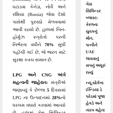
ગેસ
ઘટાડવા કેનેડા, નોર્વે અને
સિલિન્ડર
રશિયા (Russia) જેવા દેશો
બ્લાસ્ટ:
પાસેથી પુરવઠો મેળવવામાં
કેરળના
આવી રહ્યો છે. હાલમાં બિન-
યુવકનું
હોર્મુઝ સ્ત્રોતો પરની
મોત,
નિર્ભરતા વધીને
70%
સુધી
પત્નીને
UAE
પહોંચી ગઈ છે, જે ભારત માટે
લાવવાનું
સુરક્ષા કવચ સમાન છે.
સપનું અધૂરું
રહ્યું
LPG અને CNG અંગે
મહત્વની જાહેરાત:
મંત્રીએ
ન્યૂ યોર્કના
ઈન્ડિયા ડે
જણાવ્યું કે છેલ્લા
5
દિવસમાં
પરેડમાં પૂજા
LPG ના ઉત્પાદનમાં
28%
નો
હેગડે અને
ધરખમ વધારો કરવામાં આવ્યો
તારક મહેતા
છે. હાલમાં ગેસ સિલિન્ડર