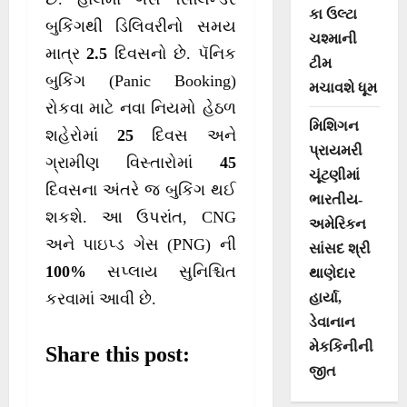
કા ઉલ્ટા
બુકિંગથી ડિલિવરીનો સમય
ચશ્માની
માત્ર
2.5
દિવસનો છે. પૅનિક
ટીમ
બુકિંગ (Panic Booking)
મચાવશે ધૂમ
રોકવા માટે નવા નિયમો હેઠળ
મિશિગન
શહેરોમાં
25
દિવસ અને
પ્રાયમરી
ગ્રામીણ વિસ્તારોમાં
45
ચૂંટણીમાં
દિવસના અંતરે જ બુકિંગ થઈ
ભારતીય-
શકશે. આ ઉપરાંત, CNG
અમેરિકન
અને પાઇપ્ડ ગેસ (PNG) ની
સાંસદ શ્રી
100%
સપ્લાય સુનિશ્ચિત
થાણેદાર
હાર્યા,
કરવામાં આવી છે.
ડેવાનાન
મેકકિનીની
Share this post:
જીત