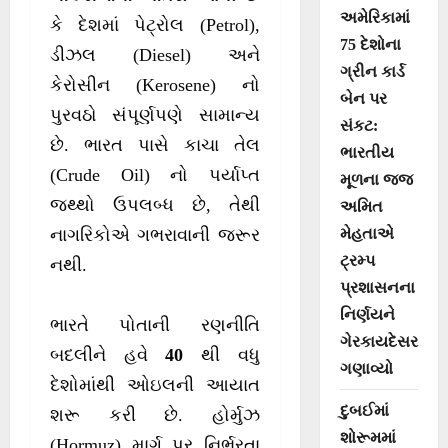
અમેરિકામાં
કે દેશમાં પેટ્રોલ (Petrol),
75 દેશોના
ડીઝલ (Diesel) અને
ગ્રીન કાર્ડ
કેરોસીન (Kerosene) નો
બેન પર
પુરવઠો સંપૂર્ણપણે સામાન્ય
સંકટ:
છે. ભારત પાસે કાચા તેલ
ભારતીય
(Crude Oil) નો પર્યાપ્ત
મૂળના જજ
જથ્થો ઉપલબ્ધ છે, તેથી
અમિત
મેહતાએ
નાગરિકોએ ગભરાવાની જરૂર
ટ્રમ્પ
નથી.
પ્રશાસનના
નિર્ણયને
ભારતે પોતાની રણનીતિ
ગેરકાયદેસર
બદલીને હવે
40
થી વધુ
ગણાવ્યો
દેશોમાંથી ઓઇલની આયાત
દુબઈમાં
શરૂ કરી છે. હોર્મુઝ
શોરૂમમાં
(Hormuz) માર્ગ પર નિર્ભરતા