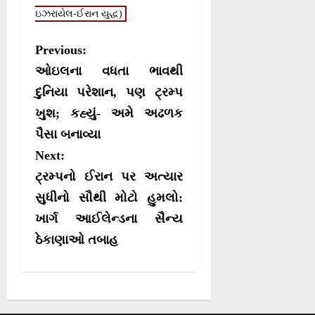
ઇઝરાયેલ-ઈરાન યુદ્ધ)
P
Previous:
o
ઓઇલના વધતા ભાવથી
s
દુનિયા પરેશાન, પણ ટ્રમ્પ
ખુશ; કહ્યું- અમે અઢળક
t
પૈસા બનાવ્યા
n
Next:
a
ટ્રમ્પનો ઈરાન પર અત્યાર
v
સુધીનો સૌથી મોટો હુમલો:
i
ખાર્ગ આઈલેન્ડના સૈન્ય
g
ઠેકાણાઓ તબાહ
a
t
i