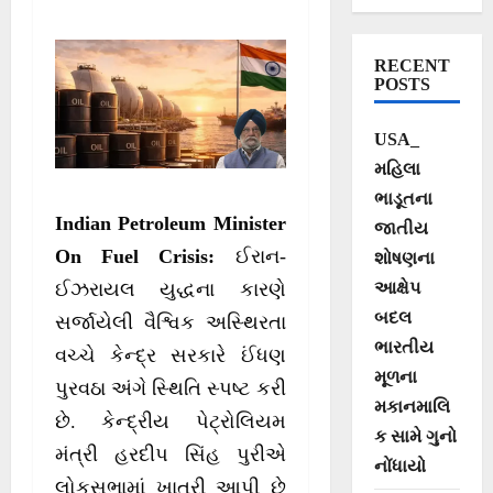
રહેશે: હરદીપ સિંહ
પુરી
RECENT
POSTS
USA_
મહિલા
ભાડૂતના
Indian Petroleum Minister
જાતીય
On Fuel Crisis:
ઈરાન-
શોષણના
આક્ષેપ
ઈઝરાયલ યુદ્ધના કારણે
બદલ
સર્જાયેલી વૈશ્વિક અસ્થિરતા
ભારતીય
વચ્ચે કેન્દ્ર સરકારે ઈંધણ
મૂળના
પુરવઠા અંગે સ્થિતિ સ્પષ્ટ કરી
મકાનમાલિ
છે. કેન્દ્રીય પેટ્રોલિયમ
ક સામે ગુનો
મંત્રી હરદીપ સિંહ પુરીએ
નોંધાયો
લોકસભામાં ખાતરી આપી છે