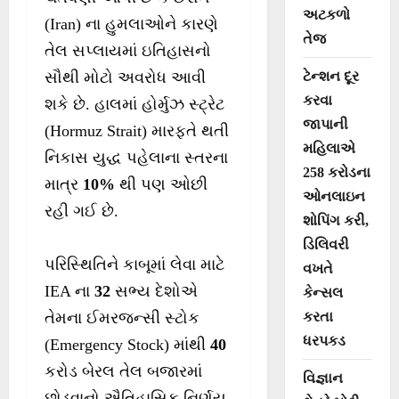
અટકળો
(Iran) ના હુમલાઓને કારણે
તેજ
તેલ સપ્લાયમાં ઇતિહાસનો
ટેન્શન દૂર
સૌથી મોટો અવરોધ આવી
કરવા
શકે છે. હાલમાં હોર્મુઝ સ્ટ્રેટ
જાપાની
(Hormuz Strait) મારફતે થતી
મહિલાએ
નિકાસ યુદ્ધ પહેલાના સ્તરના
258 કરોડના
માત્ર
10%
થી પણ ઓછી
ઓનલાઇન
રહી ગઈ છે.
શોપિંગ કરી,
ડિલિવરી
પરિસ્થિતિને કાબૂમાં લેવા માટે
વખતે
IEA ના
32
સભ્ય દેશોએ
કેન્સલ
કરતા
તેમના ઈમરજન્સી સ્ટોક
ધરપકડ
(Emergency Stock) માંથી
40
કરોડ બેરલ તેલ બજારમાં
વિજ્ઞાન
છોડવાનો ઐતિહાસિક નિર્ણય