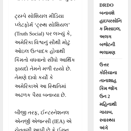
DRDO
બનાવશે
ટ્રમ્પે સોશિયલ મીડિયા
હાઇપરસોનિ
પ્લેટફોર્મ ‘ટ્રુથ સોશિયલ’
ક મિસાઇલ,
(Truth Social) પર લખ્યું કે,
અલગ
અમેરિકા વિશ્વનું સૌથી મોટું
બજેટની
ઓઇલ ઉત્પાદક હોવાથી
ભલામણ
કિંમતો વધવાનો સીધો આર્થિક
ઉત્તર
ફાયદો તેમને મળી રહ્યો છે.
કોરિયાના
તેમણે દાવો કર્યો કે
તાનાશાહ
અમેરિકાએ આ સ્થિતિમાં
કિમ જોંગ
અઢળક પૈસા બનાવ્યા છે.
ઉન 2
મહિનાથી
ગાયબ,
બીજી તરફ, ઈન્ટરનેશનલ
સ્વાસ્થ્ય
એનર્જી એજન્સી (IEA) એ
અંગે
ચેતવણી આપી છે કે ઈરાન