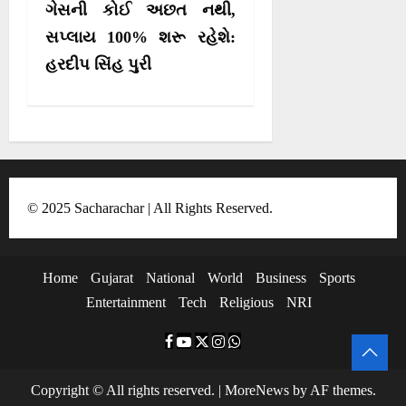
i
ગેસની કોઈ અછત નથી,
g
સપ્લાય 100% શરૂ રહેશે:
a
હરદીપ સિંહ પુરી
t
i
o
n
© 2025 Sacharachar | All Rights Reserved.
Home
Gujarat
National
World
Business
Sports
Entertainment
Tech
Religious
NRI
F
Y
T
I
W
a
o
w
n
h
Copyright © All rights reserved.
|
MoreNews
by AF themes.
c
u
i
s
a