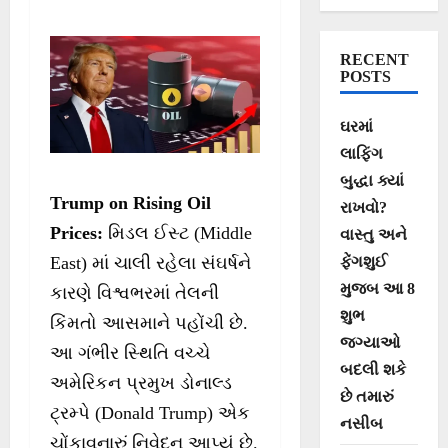
અઢળક પૈસા
બનાવ્યા
RECENT
POSTS
ઘરમાં
લાફિંગ
બુદ્ધા ક્યાં
Trump on Rising Oil
રાખવો?
Prices:
મિડલ ઈસ્ટ (Middle
વાસ્તુ અને
ફેંગશુઈ
East) માં ચાલી રહેલા સંઘર્ષને
મુજબ આ 8
કારણે વિશ્વભરમાં તેલની
શુભ
કિંમતો આસમાને પહોંચી છે.
જગ્યાઓ
આ ગંભીર સ્થિતિ વચ્ચે
બદલી શકે
અમેરિકન પ્રમુખ ડોનાલ્ડ
છે તમારું
ટ્રમ્પે (Donald Trump) એક
નસીબ
ચોંકાવનારું નિવેદન આપ્યું છે.