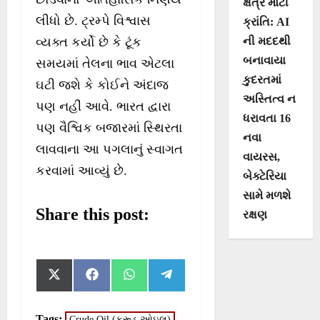
ક્ષેત્રે મોટી
લીધો છે. ટ્રમ્પે વિશ્વાસ
ક્રાંતિ: AI
ની મદદથી
વ્યક્ત કર્યો છે કે ટૂંક
બનાવાયા
સમયમાં તેલના ભાવ એટલા
કુદરતમાં
ઘટી જશે કે કોઈને અંદાજ
અસ્તિત્વ ન
પણ નહીં આવે. ભારત દ્વારા
ધરાવતા 16
પણ વૈશ્વિક બજારમાં સ્થિરતા
નવા
લાવવાના આ પગલાનું સ્વાગત
વાયરસ,
કરવામાં આવ્યું છે.
બેક્ટેરિયા
સામે મળશે
Share this post:
રક્ષણ
S
S
S
S
X
F
W
T
h
h
h
h
(
a
h
e
a
a
a
a
T
c
a
l
r
r
r
r
w
e
t
e
Tags:
Crude Oil (ક્રૂડ ઓઇલ)