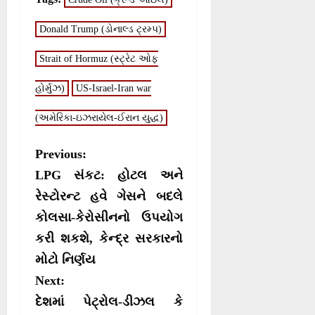
e
e
e
e
i
b
s
g
o
o
o
o
t
o
A
r
n
n
n
n
Donald Trump (ડોનાલ્ડ ટ્રમ્પ)
t
o
p
a
e
k
p
m
r
Strait of Hormuz (સ્ટ્રેટ ઓફ
)
હોર્મુઝ)
US-Israel-Iran war
(અમેરિકા-ઇઝરાયેલ-ઈરાન યુદ્ધ)
P
Previous:
o
LPG સંકટ: હોટલ અને
s
રેસ્ટોરન્ટ હવે ગેસને બદલે
કોલસા-કેરોસીનનો ઉપયોગ
t
કરી શકશે, કેન્દ્ર સરકારનો
n
મોટો નિર્ણય
a
Next:
v
દેશમાં પેટ્રોલ-ડીઝલ કે